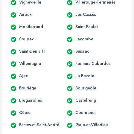
Vignevieille
Villerouge-Termenès
Airoux
Les Cassés
Montferrand
Saint-Paulet
Soupex
Lacombe
Saint-Denis 11
Saissac
Villemagne
Fontiers-Cabardes
Ajac
La Bezole
Bouriège
Bourigeole
Brugairolles
Castelreng
Cépie
Cournanel
Festes-et-Saint-André
Gaja-et-Villedieu