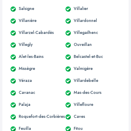
Salsigne
Villalier
Villanière
Villardonnel
Villarzel-Cabardès
Villegailhenc
Villegly
Ouveillan
Alet-les-Bains
Belcastel-et-Buc
Missègre
Valmigère
Véraza
Villardebelle
Cavanac
Mas-des-Cours
Palaja
Villefloure
Roquefort-des-Corbières
Caves
Feuilla
Fitou