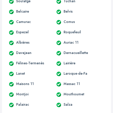
Soulatgé
Tuchan
Belcaire
Belvis
Camurac
Comus
Espezel
Roquefeuil
Albières
Auriac 11
Davejean
Dernacueillette
Félines-Termenès
Lairière
Lanet
Laroque-de-Fa
Maisons 11
Massac 11
Montjoi
Mouthoumet
Palairac
Salza