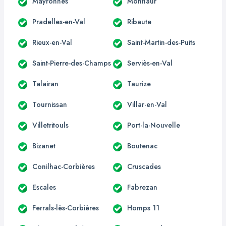
Mayronnes
Montlaur
Pradelles-en-Val
Ribaute
Rieux-en-Val
Saint-Martin-des-Puits
Saint-Pierre-des-Champs
Serviès-en-Val
Talairan
Taurize
Tournissan
Villar-en-Val
Villetritouls
Port-la-Nouvelle
Bizanet
Boutenac
Conilhac-Corbières
Cruscades
Escales
Fabrezan
Ferrals-lès-Corbières
Homps 11