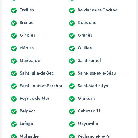
Treilles
Belvianes-et-Cavirac
Brenac
Coudons
Ginoles
Granès
Nébias
Quillan
Quirbajou
Saint-Ferriol
Saint-Julia-de-Bec
Saint-Just-et-le-Bézu
Saint-Louis-et-Parahou
Saint-Martin-Lys
Peyriac-de-Mer
Gruissan
Belpech
Cahuzac 11
Lafage
Mayreville
Molandier
Pécharic-et-le-Py