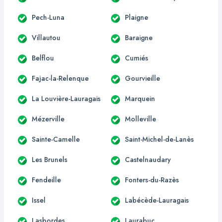
Pech-Luna
Plaigne
Villautou
Baraigne
Belflou
Cumiés
Fajac-la-Relenque
Gourvieille
La Louvière-Lauragais
Marquein
Mézerville
Molleville
Sainte-Camelle
Saint-Michel-de-Lanès
Les Brunels
Castelnaudary
Fendeille
Fonters-du-Razès
Issel
Labécède-Lauragais
Lasbordes
Laurabuc