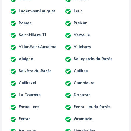
Ladern-sur-Lauquet
Leuc
Pomas
Preixan
Saint-Hilaire 11
Verzeille
Villar-Saint-Anselme
Villebazy
Alaigne
Bellegarde-du-Razès
Belvèze-du-Razès
Cailhau
Cailhavel
Cambieure
La Courtète
Donazac
Escueillens
Fenouillet-du-Razès
Ferran
Gramazie
Hounoux
Lignairolles