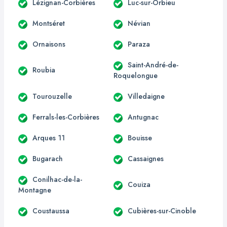
Lézignan-Corbières
Luc-sur-Orbieu
Montséret
Névian
Ornaisons
Paraza
Saint-André-de-
Roubia
Roquelongue
Tourouzelle
Villedaigne
Ferrals-les-Corbières
Antugnac
Arques 11
Bouisse
Bugarach
Cassaignes
Conilhac-de-la-
Couiza
Montagne
Coustaussa
Cubières-sur-Cinoble