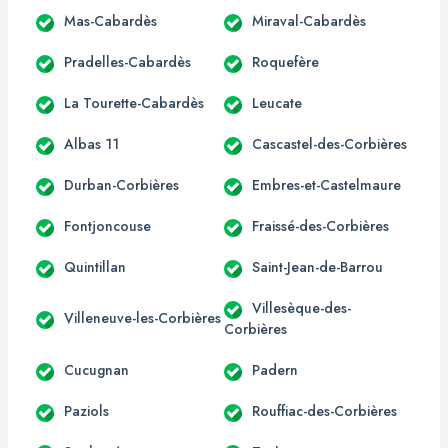
Mas-Cabardès
Miraval-Cabardès
Pradelles-Cabardès
Roquefère
La Tourette-Cabardès
Leucate
Albas 11
Cascastel-des-Corbières
Durban-Corbières
Embres-et-Castelmaure
Fontjoncouse
Fraissé-des-Corbières
Quintillan
Saint-Jean-de-Barrou
Villesèque-des-
Villeneuve-les-Corbières
Corbières
Cucugnan
Padern
Paziols
Rouffiac-des-Corbières