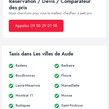
Réservation / Devis / Comparateur
des prix
Nous cherchons pour vous le meilleur chauffeur à petit prix
Appelez 09 88 29 01 98
Taxis dans Les villes de Aude
Badens
Barbaira
Bouilhonnac
Floure
Laure-Minervois
Marseillette
Montirat 11
Monze
Rustiques
Saint-Frichoux