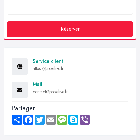
Réserver
Service client
https://proxilive.fr
Mail
contact@proxilive.fr
Partager
Share
Facebook
Twitter
Email
Message
Skype
Viber