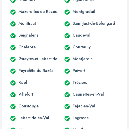
Mazerolles-du-Razès
Montgradail
Monthaut
Saint-Just-de-Bélengard
Seignalens
Caudeval
Chalabre
Courtauly
Gueytes-et-Labastide
Montjardin
Peyrefitte-du-Razès
Puivert
Rivel
Tréziers
Villefort
Caunettes-en-Val
Coustouge
Fajac-en-Val
Labastide-en-Val
Lagrasse