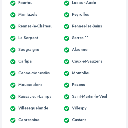
Fourtou
Luc-sur-Aude
Montazels
Peyrolles
Rennes-le-Château
Rennes-les-Bains
La Serpent
Serres 11
Sougraigne
Alzonne
Carlipa
Caux-et-Sauzens
Cenne-Monestiès
Montolieu
Moussoulens
Pezens
Raissac-sur-Lampy
Saint-Martin-le-Vieil
Villesequelande
Villespy
Cabrespine
Castans