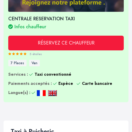
CENTRALE RESERVATION TAXI
Infos chauffeur
RÉSERVEZ CE CHAUFFEUR
5 étoiles
7 Places
Van
Services :
Taxi conventionné
Paiements acceptés :
Espèce
Carte bancaire
Langue(s) :
Taxi à Puicheric