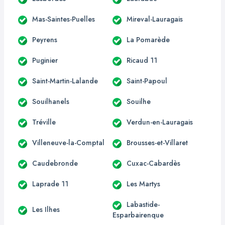
Mas-Saintes-Puelles
Mireval-Lauragais
Peyrens
La Pomarède
Puginier
Ricaud 11
Saint-Martin-Lalande
Saint-Papoul
Souilhanels
Souilhe
Tréville
Verdun-en-Lauragais
Villeneuve-la-Comptal
Brousses-et-Villaret
Caudebronde
Cuxac-Cabardès
Laprade 11
Les Martys
Labastide-
Les Ilhes
Esparbairenque