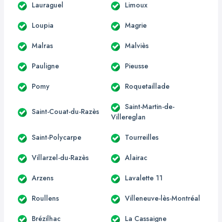
Lauraguel
Limoux
Loupia
Magrie
Malras
Malviès
Pauligne
Pieusse
Pomy
Roquetaillade
Saint-Martin-de-
Saint-Couat-du-Razès
Villereglan
Saint-Polycarpe
Tourreilles
Villarzel-du-Razès
Alairac
Arzens
Lavalette 11
Roullens
Villeneuve-lès-Montréal
Brézilhac
La Cassaigne