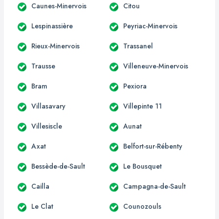
Caunes-Minervois
Citou
Lespinassière
Peyriac-Minervois
Rieux-Minervois
Trassanel
Trausse
Villeneuve-Minervois
Bram
Pexiora
Villasavary
Villepinte 11
Villesiscle
Aunat
Axat
Belfort-sur-Rébenty
Bessède-de-Sault
Le Bousquet
Cailla
Campagna-de-Sault
Le Clat
Counozouls