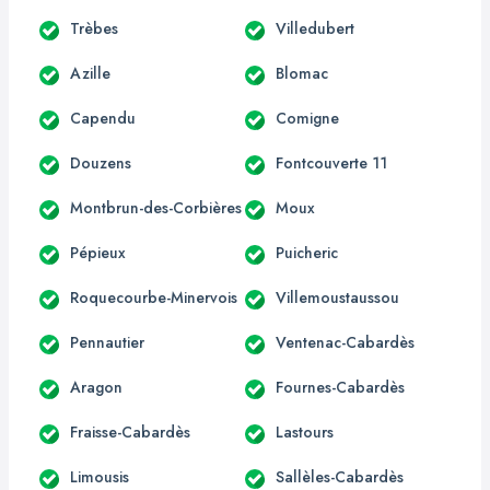
Trèbes
Villedubert
Azille
Blomac
Capendu
Comigne
Douzens
Fontcouverte 11
Montbrun-des-Corbières
Moux
Pépieux
Puicheric
Roquecourbe-Minervois
Villemoustaussou
Pennautier
Ventenac-Cabardès
Aragon
Fournes-Cabardès
Fraisse-Cabardès
Lastours
Limousis
Sallèles-Cabardès