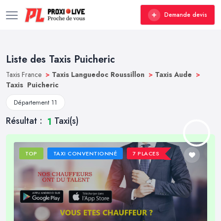
Demande devis
Liste des Taxis Puicheric
Taxis France
>
Taxis Languedoc Roussillon
>
Taxis Aude
>
Taxis Puicheric
Département 11
Résultat :
Taxi(s)
1
TOP
TAXI CONVENTIONNÉ
7 PLACES