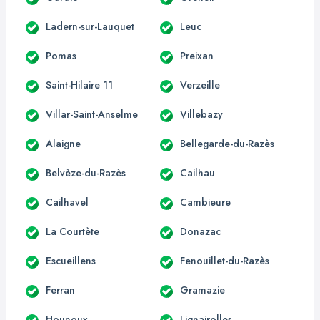
Ladern-sur-Lauquet
Leuc
Pomas
Preixan
Saint-Hilaire 11
Verzeille
Villar-Saint-Anselme
Villebazy
Alaigne
Bellegarde-du-Razès
Belvèze-du-Razès
Cailhau
Cailhavel
Cambieure
La Courtète
Donazac
Escueillens
Fenouillet-du-Razès
Ferran
Gramazie
Hounoux
Lignairolles