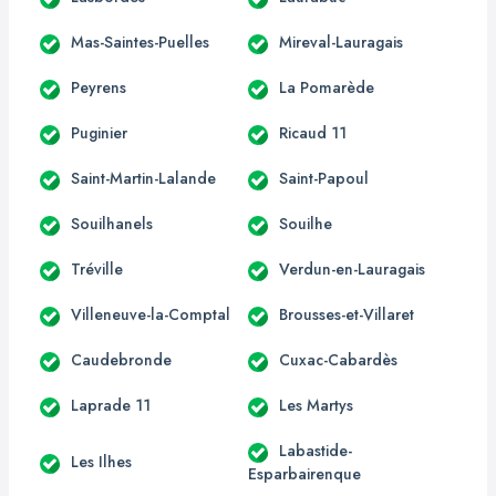
Mas-Saintes-Puelles
Mireval-Lauragais
Peyrens
La Pomarède
Puginier
Ricaud 11
Saint-Martin-Lalande
Saint-Papoul
Souilhanels
Souilhe
Tréville
Verdun-en-Lauragais
Villeneuve-la-Comptal
Brousses-et-Villaret
Caudebronde
Cuxac-Cabardès
Laprade 11
Les Martys
Labastide-
Les Ilhes
Esparbairenque