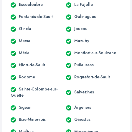
Escouloubre
La Fajolle
Fontanès-de-Sault
Galinagues
Gincla
Joucou
Marsa
Mazuby
Mérial
Montfort-sur-Boulzane
Niort-de-Sault
Puilaurens
Rodome
Roquefort-de-Sault
Sainte-Colombe-sur-
Salvezines
Guette
Sigean
Argeliers
Bize-Minervois
Ginestas
Mailhac
Marcorignan