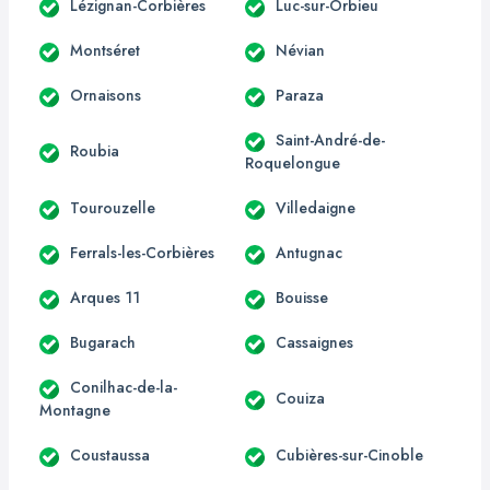
Lézignan-Corbières
Luc-sur-Orbieu
Montséret
Névian
Ornaisons
Paraza
Saint-André-de-
Roubia
Roquelongue
Tourouzelle
Villedaigne
Ferrals-les-Corbières
Antugnac
Arques 11
Bouisse
Bugarach
Cassaignes
Conilhac-de-la-
Couiza
Montagne
Coustaussa
Cubières-sur-Cinoble