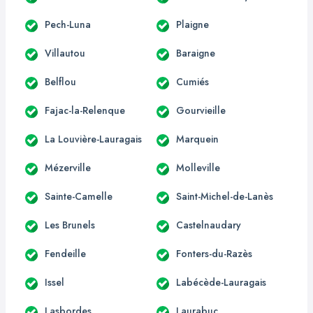
Pech-Luna
Plaigne
Villautou
Baraigne
Belflou
Cumiés
Fajac-la-Relenque
Gourvieille
La Louvière-Lauragais
Marquein
Mézerville
Molleville
Sainte-Camelle
Saint-Michel-de-Lanès
Les Brunels
Castelnaudary
Fendeille
Fonters-du-Razès
Issel
Labécède-Lauragais
Lasbordes
Laurabuc