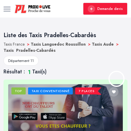
Demande devis
Liste des Taxis Pradelles-Cabardès
Taxis France
>
Taxis Languedoc Roussillon
>
Taxis Aude
>
Taxis Pradelles-Cabardès
Département 11
Résultat :
Taxi(s)
1
TOP
TAXI CONVENTIONNÉ
7 PLACES