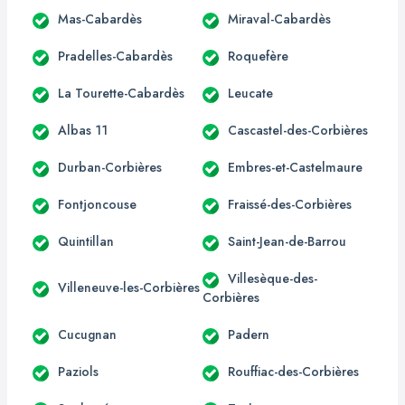
Mas-Cabardès
Miraval-Cabardès
Pradelles-Cabardès
Roquefère
La Tourette-Cabardès
Leucate
Albas 11
Cascastel-des-Corbières
Durban-Corbières
Embres-et-Castelmaure
Fontjoncouse
Fraissé-des-Corbières
Quintillan
Saint-Jean-de-Barrou
Villesèque-des-
Villeneuve-les-Corbières
Corbières
Cucugnan
Padern
Paziols
Rouffiac-des-Corbières