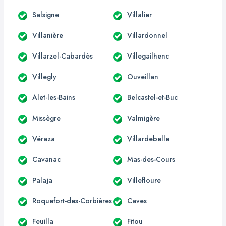
Salsigne
Villalier
Villanière
Villardonnel
Villarzel-Cabardès
Villegailhenc
Villegly
Ouveillan
Alet-les-Bains
Belcastel-et-Buc
Missègre
Valmigère
Véraza
Villardebelle
Cavanac
Mas-des-Cours
Palaja
Villefloure
Roquefort-des-Corbières
Caves
Feuilla
Fitou