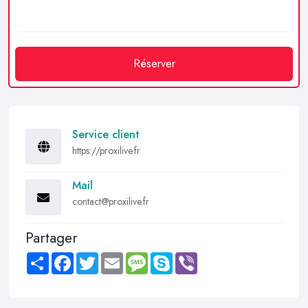
Réserver
Service client
https://proxilive.fr
Mail
contact@proxilive.fr
Partager
Share
Facebook
Twitter
Email
Message
Skype
Viber