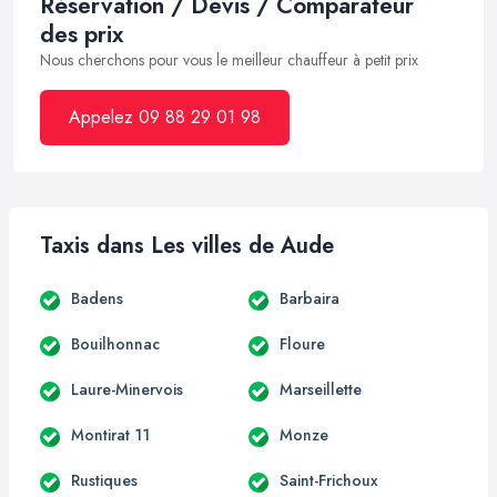
Réservation / Devis / Comparateur
des prix
Nous cherchons pour vous le meilleur chauffeur à petit prix
Appelez 09 88 29 01 98
Taxis dans Les villes de Aude
Badens
Barbaira
Bouilhonnac
Floure
Laure-Minervois
Marseillette
Montirat 11
Monze
Rustiques
Saint-Frichoux