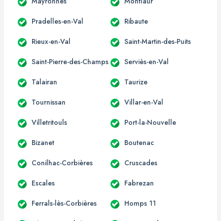
Mayronnes
Montlaur
Pradelles-en-Val
Ribaute
Rieux-en-Val
Saint-Martin-des-Puits
Saint-Pierre-des-Champs
Serviès-en-Val
Talairan
Taurize
Tournissan
Villar-en-Val
Villetritouls
Port-la-Nouvelle
Bizanet
Boutenac
Conilhac-Corbières
Cruscades
Escales
Fabrezan
Ferrals-lès-Corbières
Homps 11