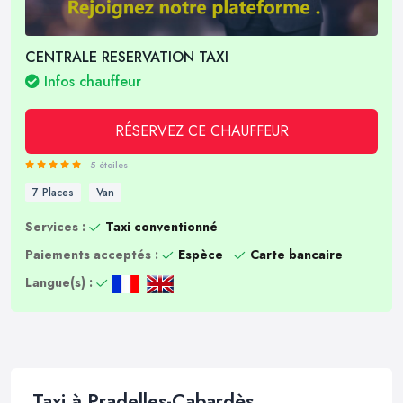
CENTRALE RESERVATION TAXI
Infos chauffeur
RÉSERVEZ CE CHAUFFEUR
5 étoiles
7 Places
Van
Services :
Taxi conventionné
Paiements acceptés :
Espèce
Carte bancaire
Langue(s) :
Taxi à Pradelles-Cabardès