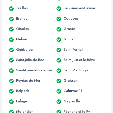
Treilles
Belvianes-et-Cavirac
Brenac
Coudons
Ginoles
Granès
Nébias
Quillan
Quirbajou
Saint-Ferriol
Saint-Julia-de-Bec
Saint-Just-et-le-Bézu
Saint-Louis-et-Parahou
Saint-Martin-Lys
Peyriac-de-Mer
Gruissan
Belpech
Cahuzac 11
Lafage
Mayreville
Molandier
Pécharic-et-le-Py