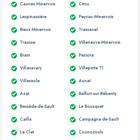
Caunes-Minervois
Citou
Lespinassière
Peyriac-Minervois
Rieux-Minervois
Trassanel
Trausse
Villeneuve-Minervois
Bram
Pexiora
Villasavary
Villepinte 11
Villesiscle
Aunat
Axat
Belfort-sur-Rébenty
Bessède-de-Sault
Le Bousquet
Cailla
Campagna-de-Sault
Le Clat
Counozouls