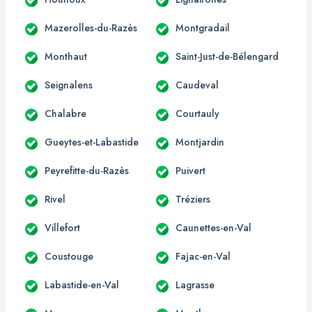
Mazerolles-du-Razès
Montgradail
Monthaut
Saint-Just-de-Bélengard
Seignalens
Caudeval
Chalabre
Courtauly
Gueytes-et-Labastide
Montjardin
Peyrefitte-du-Razès
Puivert
Rivel
Tréziers
Villefort
Caunettes-en-Val
Coustouge
Fajac-en-Val
Labastide-en-Val
Lagrasse