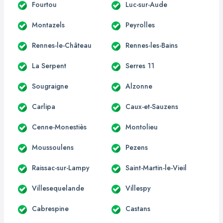
Fourtou
Luc-sur-Aude
Montazels
Peyrolles
Rennes-le-Château
Rennes-les-Bains
La Serpent
Serres 11
Sougraigne
Alzonne
Carlipa
Caux-et-Sauzens
Cenne-Monestiès
Montolieu
Moussoulens
Pezens
Raissac-sur-Lampy
Saint-Martin-le-Vieil
Villesequelande
Villespy
Cabrespine
Castans