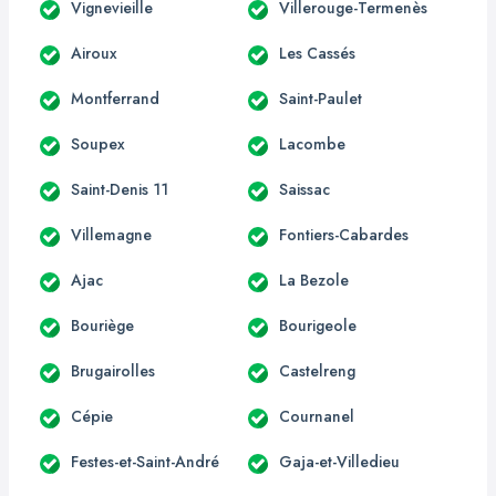
Vignevieille
Villerouge-Termenès
Airoux
Les Cassés
Montferrand
Saint-Paulet
Soupex
Lacombe
Saint-Denis 11
Saissac
Villemagne
Fontiers-Cabardes
Ajac
La Bezole
Bouriège
Bourigeole
Brugairolles
Castelreng
Cépie
Cournanel
Festes-et-Saint-André
Gaja-et-Villedieu