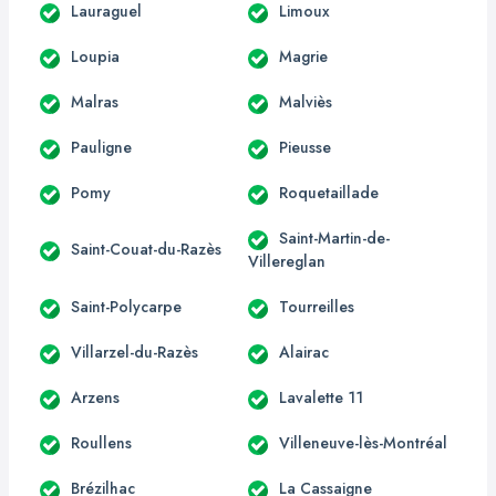
Lauraguel
Limoux
Loupia
Magrie
Malras
Malviès
Pauligne
Pieusse
Pomy
Roquetaillade
Saint-Martin-de-
Saint-Couat-du-Razès
Villereglan
Saint-Polycarpe
Tourreilles
Villarzel-du-Razès
Alairac
Arzens
Lavalette 11
Roullens
Villeneuve-lès-Montréal
Brézilhac
La Cassaigne