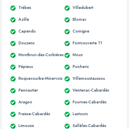
Trèbes
Villedubert
Azille
Blomac
Capendu
Comigne
Douzens
Fontcouverte 11
Montbrun-des-Corbières
Moux
Pépieux
Puicheric
Roquecourbe-Minervois
Villemoustaussou
Pennautier
Ventenac-Cabardès
Aragon
Fournes-Cabardès
Fraisse-Cabardès
Lastours
Limousis
Sallèles-Cabardès