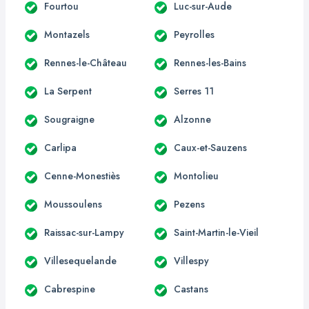
Fourtou
Luc-sur-Aude
Montazels
Peyrolles
Rennes-le-Château
Rennes-les-Bains
La Serpent
Serres 11
Sougraigne
Alzonne
Carlipa
Caux-et-Sauzens
Cenne-Monestiès
Montolieu
Moussoulens
Pezens
Raissac-sur-Lampy
Saint-Martin-le-Vieil
Villesequelande
Villespy
Cabrespine
Castans