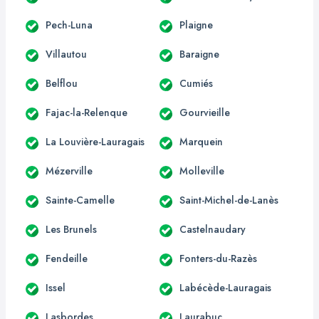
Pech-Luna
Plaigne
Villautou
Baraigne
Belflou
Cumiés
Fajac-la-Relenque
Gourvieille
La Louvière-Lauragais
Marquein
Mézerville
Molleville
Sainte-Camelle
Saint-Michel-de-Lanès
Les Brunels
Castelnaudary
Fendeille
Fonters-du-Razès
Issel
Labécède-Lauragais
Lasbordes
Laurabuc