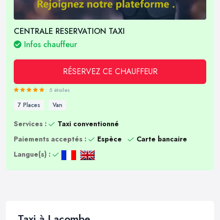
CENTRALE RESERVATION TAXI
Infos chauffeur
RÉSERVEZ CE CHAUFFEUR
5 étoiles
7 Places
Van
Services :
Taxi conventionné
Paiements acceptés :
Espèce
Carte bancaire
Langue(s) :
Taxi à Lacombe