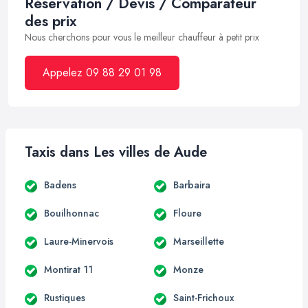
Réservation / Devis / Comparateur
des prix
Nous cherchons pour vous le meilleur chauffeur à petit prix
Appelez 09 88 29 01 98
Taxis dans Les villes de Aude
Badens
Barbaira
Bouilhonnac
Floure
Laure-Minervois
Marseillette
Montirat 11
Monze
Rustiques
Saint-Frichoux