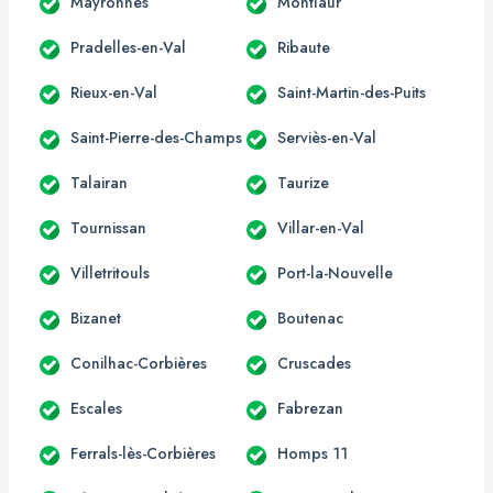
Mayronnes
Montlaur
Pradelles-en-Val
Ribaute
Rieux-en-Val
Saint-Martin-des-Puits
Saint-Pierre-des-Champs
Serviès-en-Val
Talairan
Taurize
Tournissan
Villar-en-Val
Villetritouls
Port-la-Nouvelle
Bizanet
Boutenac
Conilhac-Corbières
Cruscades
Escales
Fabrezan
Ferrals-lès-Corbières
Homps 11