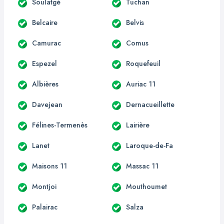
Soulatgé
Tuchan
Belcaire
Belvis
Camurac
Comus
Espezel
Roquefeuil
Albières
Auriac 11
Davejean
Dernacueillette
Félines-Termenès
Lairière
Lanet
Laroque-de-Fa
Maisons 11
Massac 11
Montjoi
Mouthoumet
Palairac
Salza