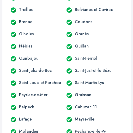
Treilles
Belvianes-et-Cavirac
Brenac
Coudons
Ginoles
Granès
Nébias
Quillan
Quirbajou
Saint-Ferriol
Saint-Julia-de-Bec
Saint-Just-et-le-Bézu
Saint-Louis-et-Parahou
Saint-Martin-Lys
Peyriac-de-Mer
Gruissan
Belpech
Cahuzac 11
Lafage
Mayreville
Molandier
Pécharic-et-le-Py