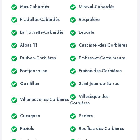
Mas-Cabardès
Miraval-Cabardès
Pradelles-Cabardès
Roquefère
La Tourette-Cabardès
Leucate
Albas 11
Cascastel-des-Corbières
Durban-Corbières
Embres-et-Castelmaure
Fontjoncouse
Fraissé-des-Corbières
Quintillan
Saint-Jean-de-Barrou
Villesèque-des-
Villeneuve-les-Corbières
Corbières
Cucugnan
Padern
Paziols
Rouffiac-des-Corbières