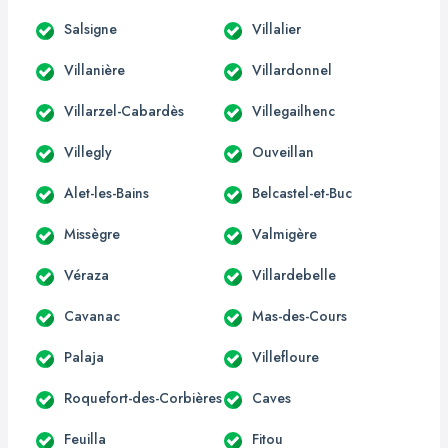
Salsigne
Villalier
Villanière
Villardonnel
Villarzel-Cabardès
Villegailhenc
Villegly
Ouveillan
Alet-les-Bains
Belcastel-et-Buc
Missègre
Valmigère
Véraza
Villardebelle
Cavanac
Mas-des-Cours
Palaja
Villefloure
Roquefort-des-Corbières
Caves
Feuilla
Fitou