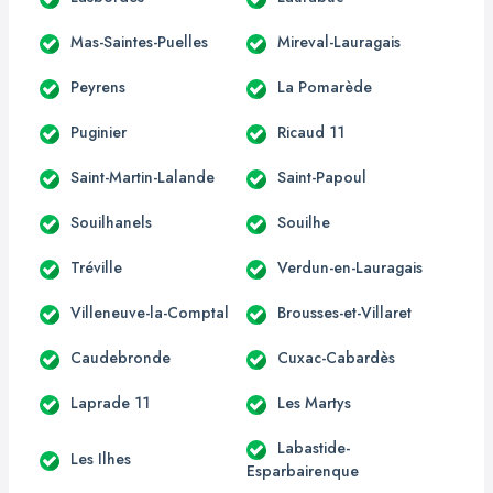
Mas-Saintes-Puelles
Mireval-Lauragais
Peyrens
La Pomarède
Puginier
Ricaud 11
Saint-Martin-Lalande
Saint-Papoul
Souilhanels
Souilhe
Tréville
Verdun-en-Lauragais
Villeneuve-la-Comptal
Brousses-et-Villaret
Caudebronde
Cuxac-Cabardès
Laprade 11
Les Martys
Labastide-
Les Ilhes
Esparbairenque