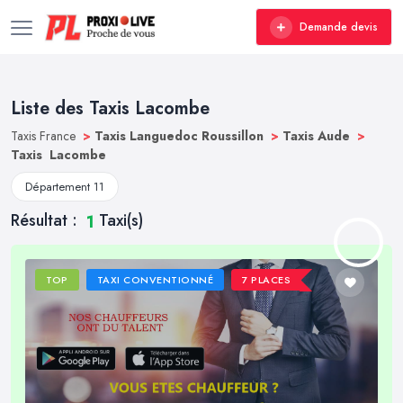
Demande devis
Liste des Taxis Lacombe
Taxis France
>
Taxis Languedoc Roussillon
>
Taxis Aude
>
Taxis Lacombe
Département 11
Résultat :
Taxi(s)
1
TOP
TAXI CONVENTIONNÉ
7 PLACES