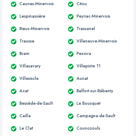
Caunes-Minervois
Citou
Lespinassière
Peyriac-Minervois
Rieux-Minervois
Trassanel
Trausse
Villeneuve-Minervois
Bram
Pexiora
Villasavary
Villepinte 11
Villesiscle
Aunat
Axat
Belfort-sur-Rébenty
Bessède-de-Sault
Le Bousquet
Cailla
Campagna-de-Sault
Le Clat
Counozouls