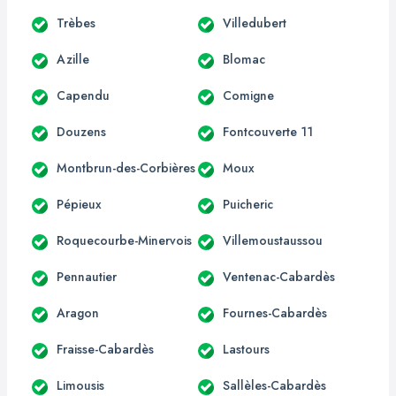
Trèbes
Villedubert
Azille
Blomac
Capendu
Comigne
Douzens
Fontcouverte 11
Montbrun-des-Corbières
Moux
Pépieux
Puicheric
Roquecourbe-Minervois
Villemoustaussou
Pennautier
Ventenac-Cabardès
Aragon
Fournes-Cabardès
Fraisse-Cabardès
Lastours
Limousis
Sallèles-Cabardès