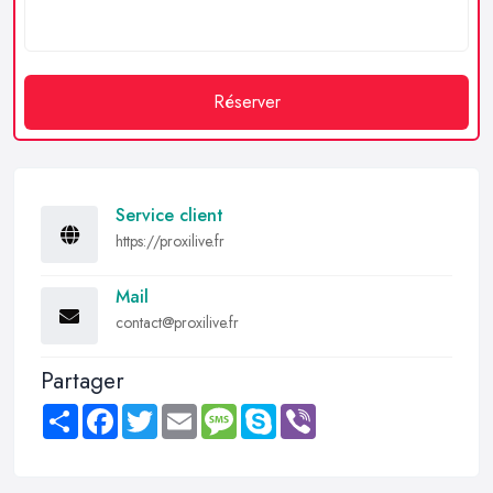
Réserver
Service client
https://proxilive.fr
Mail
contact@proxilive.fr
Partager
Share
Facebook
Twitter
Email
Message
Skype
Viber