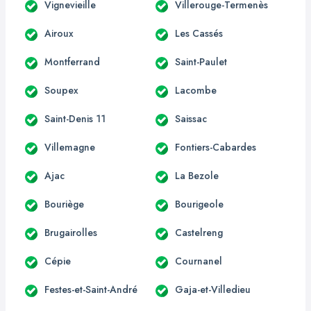
Vignevieille
Villerouge-Termenès
Airoux
Les Cassés
Montferrand
Saint-Paulet
Soupex
Lacombe
Saint-Denis 11
Saissac
Villemagne
Fontiers-Cabardes
Ajac
La Bezole
Bouriège
Bourigeole
Brugairolles
Castelreng
Cépie
Cournanel
Festes-et-Saint-André
Gaja-et-Villedieu