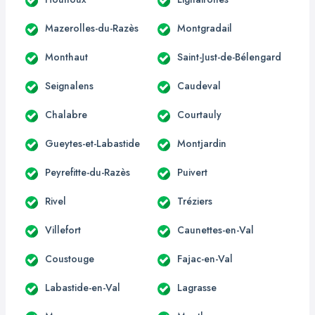
Mazerolles-du-Razès
Montgradail
Monthaut
Saint-Just-de-Bélengard
Seignalens
Caudeval
Chalabre
Courtauly
Gueytes-et-Labastide
Montjardin
Peyrefitte-du-Razès
Puivert
Rivel
Tréziers
Villefort
Caunettes-en-Val
Coustouge
Fajac-en-Val
Labastide-en-Val
Lagrasse