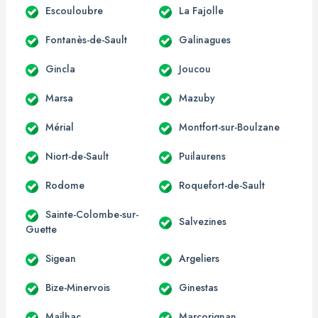
Escouloubre
La Fajolle
Fontanès-de-Sault
Galinagues
Gincla
Joucou
Marsa
Mazuby
Mérial
Montfort-sur-Boulzane
Niort-de-Sault
Puilaurens
Rodome
Roquefort-de-Sault
Sainte-Colombe-sur-
Salvezines
Guette
Sigean
Argeliers
Bize-Minervois
Ginestas
Mailhac
Marcorignan