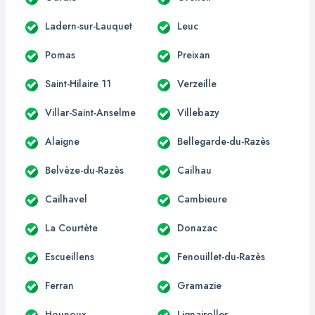
Ladern-sur-Lauquet
Leuc
Pomas
Preixan
Saint-Hilaire 11
Verzeille
Villar-Saint-Anselme
Villebazy
Alaigne
Bellegarde-du-Razès
Belvèze-du-Razès
Cailhau
Cailhavel
Cambieure
La Courtète
Donazac
Escueillens
Fenouillet-du-Razès
Ferran
Gramazie
Hounoux
Lignairolles