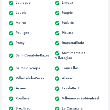
Lauraguel
Limoux
Loupia
Magrie
Malras
Malviès
Pauligne
Pieusse
Pomy
Roquetaillade
Saint-Martin-de-
Saint-Couat-du-Razès
Villereglan
Saint-Polycarpe
Tourreilles
Villarzel-du-Razès
Alairac
Arzens
Lavalette 11
Roullens
Villeneuve-lès-Montréal
Brézilhac
La Cassaigne