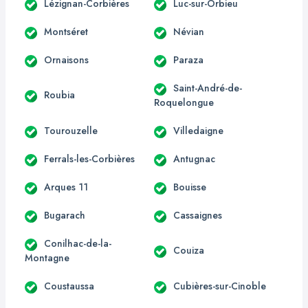
Lézignan-Corbières
Luc-sur-Orbieu
Montséret
Névian
Ornaisons
Paraza
Saint-André-de-
Roubia
Roquelongue
Tourouzelle
Villedaigne
Ferrals-les-Corbières
Antugnac
Arques 11
Bouisse
Bugarach
Cassaignes
Conilhac-de-la-
Couiza
Montagne
Coustaussa
Cubières-sur-Cinoble