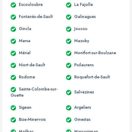
Escouloubre
La Fajolle
Fontanès-de-Sault
Galinagues
Gincla
Joucou
Marsa
Mazuby
Mérial
Montfort-sur-Boulzane
Niort-de-Sault
Puilaurens
Rodome
Roquefort-de-Sault
Sainte-Colombe-sur-
Salvezines
Guette
Sigean
Argeliers
Bize-Minervois
Ginestas
Mailhac
Marcorignan