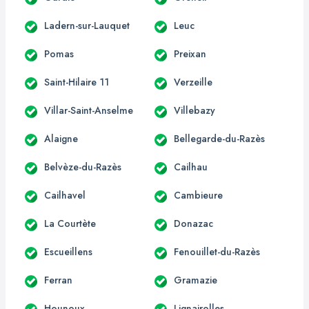
Ladern-sur-Lauquet
Leuc
Pomas
Preixan
Saint-Hilaire 11
Verzeille
Villar-Saint-Anselme
Villebazy
Alaigne
Bellegarde-du-Razès
Belvèze-du-Razès
Cailhau
Cailhavel
Cambieure
La Courtète
Donazac
Escueillens
Fenouillet-du-Razès
Ferran
Gramazie
Hounoux
Lignairolles