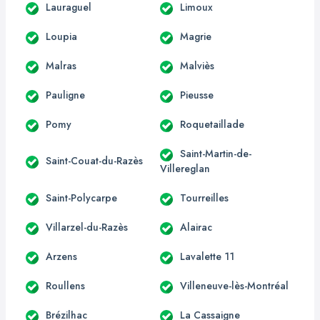
Lauraguel
Limoux
Loupia
Magrie
Malras
Malviès
Pauligne
Pieusse
Pomy
Roquetaillade
Saint-Martin-de-
Saint-Couat-du-Razès
Villereglan
Saint-Polycarpe
Tourreilles
Villarzel-du-Razès
Alairac
Arzens
Lavalette 11
Roullens
Villeneuve-lès-Montréal
Brézilhac
La Cassaigne