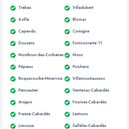
Trèbes
Villedubert
Azille
Blomac
Capendu
Comigne
Douzens
Fontcouverte 11
Montbrun-des-Corbières
Moux
Pépieux
Puicheric
Roquecourbe-Minervois
Villemoustaussou
Pennautier
Ventenac-Cabardès
Aragon
Fournes-Cabardès
Fraisse-Cabardès
Lastours
Limousis
Sallèles-Cabardès