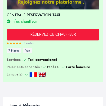
CENTRALE RESERVATION TAXI
Infos chauffeur
RÉSERVEZ CE CHAUFFEUR
5 étoiles
7 Places
Van
Services :
Taxi conventionné
Paiements acceptés :
Espèce
Carte bancaire
Langue(s) :
Taxi à Ribaute