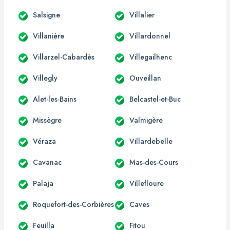
Salsigne
Villalier
Villanière
Villardonnel
Villarzel-Cabardès
Villegailhenc
Villegly
Ouveillan
Alet-les-Bains
Belcastel-et-Buc
Missègre
Valmigère
Véraza
Villardebelle
Cavanac
Mas-des-Cours
Palaja
Villefloure
Roquefort-des-Corbières
Caves
Feuilla
Fitou