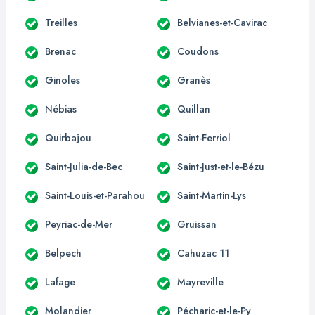
Treilles
Belvianes-et-Cavirac
Brenac
Coudons
Ginoles
Granès
Nébias
Quillan
Quirbajou
Saint-Ferriol
Saint-Julia-de-Bec
Saint-Just-et-le-Bézu
Saint-Louis-et-Parahou
Saint-Martin-Lys
Peyriac-de-Mer
Gruissan
Belpech
Cahuzac 11
Lafage
Mayreville
Molandier
Pécharic-et-le-Py