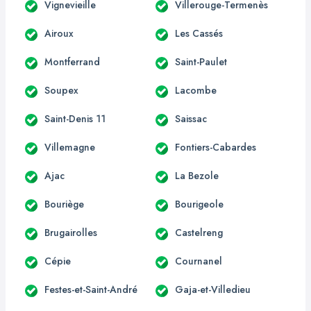
Vignevieille
Villerouge-Termenès
Airoux
Les Cassés
Montferrand
Saint-Paulet
Soupex
Lacombe
Saint-Denis 11
Saissac
Villemagne
Fontiers-Cabardes
Ajac
La Bezole
Bouriège
Bourigeole
Brugairolles
Castelreng
Cépie
Cournanel
Festes-et-Saint-André
Gaja-et-Villedieu