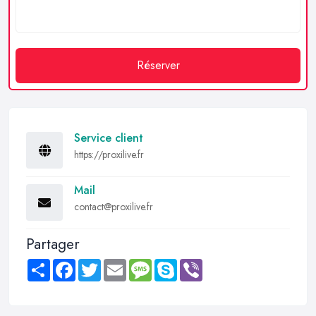
Réserver
Service client
https://proxilive.fr
Mail
contact@proxilive.fr
Partager
Share
Facebook
Twitter
Email
Message
Skype
Viber