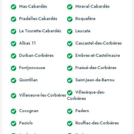
Mas-Cabardès
Miraval-Cabardès
Pradelles-Cabardès
Roquefère
La Tourette-Cabardès
Leucate
Albas 11
Cascastel-des-Corbières
Durban-Corbières
Embres-et-Castelmaure
Fontjoncouse
Fraissé-des-Corbières
Quintillan
Saint-Jean-de-Barrou
Villesèque-des-
Villeneuve-les-Corbières
Corbières
Cucugnan
Padern
Paziols
Rouffiac-des-Corbières