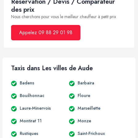
Réservation / Devis / Comparateur
des prix
Nous cherchons pour vous le meilleur chauffeur à petit prix
Appelez 09 88 29 01 98
Taxis dans Les villes de Aude
Badens
Barbaira
Bouilhonnac
Floure
Laure-Minervois
Marseillette
Montirat 11
Monze
Rustiques
Saint-Frichoux