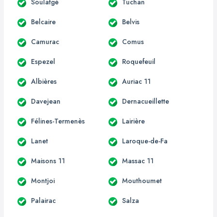
Soulatgé
Tuchan
Belcaire
Belvis
Camurac
Comus
Espezel
Roquefeuil
Albières
Auriac 11
Davejean
Dernacueillette
Félines-Termenès
Lairière
Lanet
Laroque-de-Fa
Maisons 11
Massac 11
Montjoi
Mouthoumet
Palairac
Salza