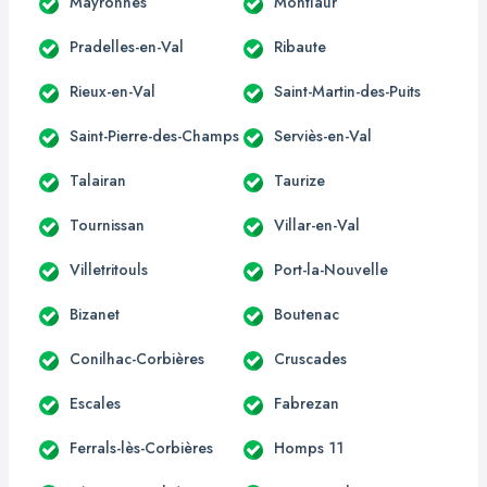
Mayronnes
Montlaur
Pradelles-en-Val
Ribaute
Rieux-en-Val
Saint-Martin-des-Puits
Saint-Pierre-des-Champs
Serviès-en-Val
Talairan
Taurize
Tournissan
Villar-en-Val
Villetritouls
Port-la-Nouvelle
Bizanet
Boutenac
Conilhac-Corbières
Cruscades
Escales
Fabrezan
Ferrals-lès-Corbières
Homps 11