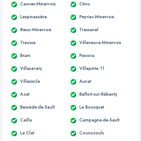
Caunes-Minervois
Citou
Lespinassière
Peyriac-Minervois
Rieux-Minervois
Trassanel
Trausse
Villeneuve-Minervois
Bram
Pexiora
Villasavary
Villepinte 11
Villesiscle
Aunat
Axat
Belfort-sur-Rébenty
Bessède-de-Sault
Le Bousquet
Cailla
Campagna-de-Sault
Le Clat
Counozouls