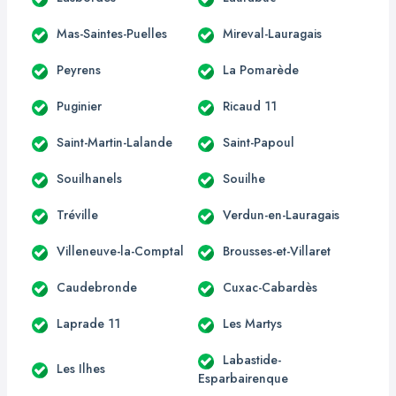
Mas-Saintes-Puelles
Mireval-Lauragais
Peyrens
La Pomarède
Puginier
Ricaud 11
Saint-Martin-Lalande
Saint-Papoul
Souilhanels
Souilhe
Tréville
Verdun-en-Lauragais
Villeneuve-la-Comptal
Brousses-et-Villaret
Caudebronde
Cuxac-Cabardès
Laprade 11
Les Martys
Labastide-
Les Ilhes
Esparbairenque