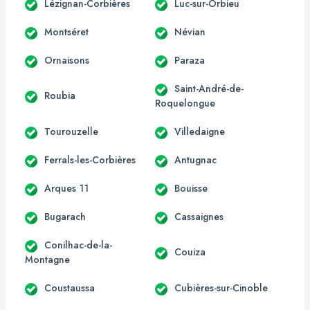
Lézignan-Corbières
Luc-sur-Orbieu
Montséret
Névian
Ornaisons
Paraza
Saint-André-de-
Roubia
Roquelongue
Tourouzelle
Villedaigne
Ferrals-les-Corbières
Antugnac
Arques 11
Bouisse
Bugarach
Cassaignes
Conilhac-de-la-
Couiza
Montagne
Coustaussa
Cubières-sur-Cinoble