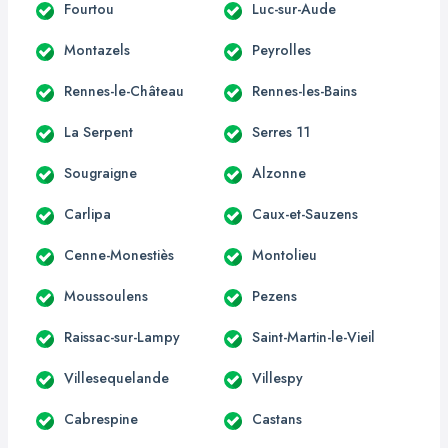
Fourtou
Luc-sur-Aude
Montazels
Peyrolles
Rennes-le-Château
Rennes-les-Bains
La Serpent
Serres 11
Sougraigne
Alzonne
Carlipa
Caux-et-Sauzens
Cenne-Monestiès
Montolieu
Moussoulens
Pezens
Raissac-sur-Lampy
Saint-Martin-le-Vieil
Villesequelande
Villespy
Cabrespine
Castans