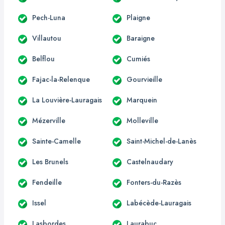
Pech-Luna
Plaigne
Villautou
Baraigne
Belflou
Cumiés
Fajac-la-Relenque
Gourvieille
La Louvière-Lauragais
Marquein
Mézerville
Molleville
Sainte-Camelle
Saint-Michel-de-Lanès
Les Brunels
Castelnaudary
Fendeille
Fonters-du-Razès
Issel
Labécède-Lauragais
Lasbordes
Laurabuc