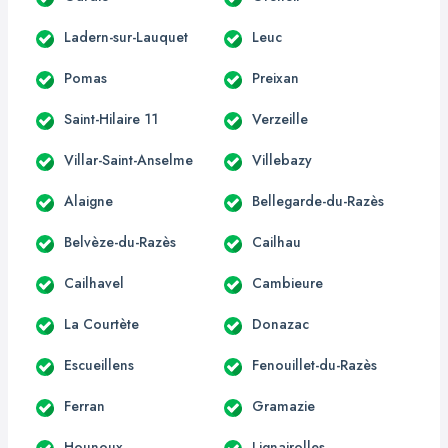
Ladern-sur-Lauquet
Leuc
Pomas
Preixan
Saint-Hilaire 11
Verzeille
Villar-Saint-Anselme
Villebazy
Alaigne
Bellegarde-du-Razès
Belvèze-du-Razès
Cailhau
Cailhavel
Cambieure
La Courtète
Donazac
Escueillens
Fenouillet-du-Razès
Ferran
Gramazie
Hounoux
Lignairolles