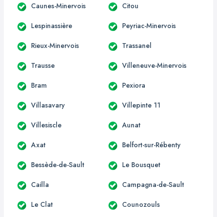
Caunes-Minervois
Citou
Lespinassière
Peyriac-Minervois
Rieux-Minervois
Trassanel
Trausse
Villeneuve-Minervois
Bram
Pexiora
Villasavary
Villepinte 11
Villesiscle
Aunat
Axat
Belfort-sur-Rébenty
Bessède-de-Sault
Le Bousquet
Cailla
Campagna-de-Sault
Le Clat
Counozouls