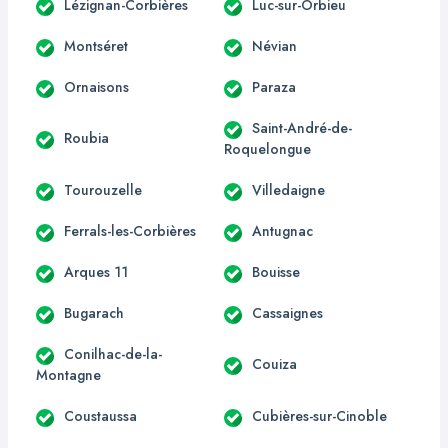
Lézignan-Corbières
Luc-sur-Orbieu
Montséret
Névian
Ornaisons
Paraza
Saint-André-de-
Roubia
Roquelongue
Tourouzelle
Villedaigne
Ferrals-les-Corbières
Antugnac
Arques 11
Bouisse
Bugarach
Cassaignes
Conilhac-de-la-
Couiza
Montagne
Coustaussa
Cubières-sur-Cinoble