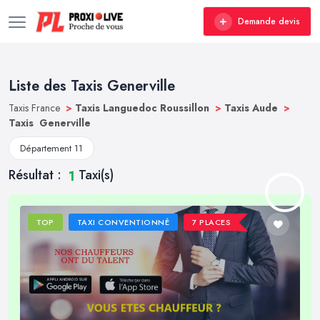
Demande devis
Liste des Taxis Generville
Taxis France
>
Taxis Languedoc Roussillon
>
Taxis Aude
>
Taxis Generville
Département 11
Résultat :
Taxi(s)
1
TOP
TAXI CONVENTIONNÉ
7 PLACES