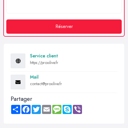
Réserver
Service client
https://proxilive.fr
Mail
contact@proxilive.fr
Partager
Share
Facebook
Twitter
Email
Message
Skype
Viber