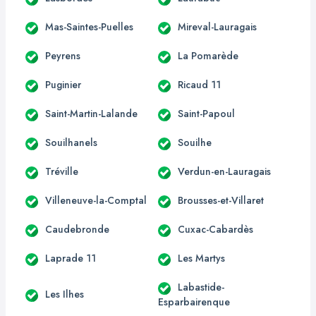
Mas-Saintes-Puelles
Mireval-Lauragais
Peyrens
La Pomarède
Puginier
Ricaud 11
Saint-Martin-Lalande
Saint-Papoul
Souilhanels
Souilhe
Tréville
Verdun-en-Lauragais
Villeneuve-la-Comptal
Brousses-et-Villaret
Caudebronde
Cuxac-Cabardès
Laprade 11
Les Martys
Labastide-
Les Ilhes
Esparbairenque