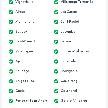
Vignevieille
Villerouge-Termenès
Airoux
Les Cassés
Montferrand
Saint-Paulet
Soupex
Lacombe
Saint-Denis 11
Saissac
Villemagne
Fontiers-Cabardes
Ajac
La Bezole
Bouriège
Bourigeole
Brugairolles
Castelreng
Cépie
Cournanel
Festes-et-Saint-André
Gaja-et-Villedieu