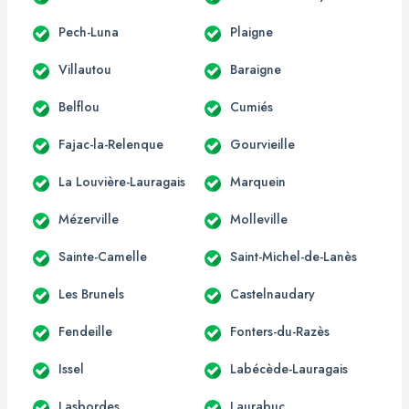
Pech-Luna
Plaigne
Villautou
Baraigne
Belflou
Cumiés
Fajac-la-Relenque
Gourvieille
La Louvière-Lauragais
Marquein
Mézerville
Molleville
Sainte-Camelle
Saint-Michel-de-Lanès
Les Brunels
Castelnaudary
Fendeille
Fonters-du-Razès
Issel
Labécède-Lauragais
Lasbordes
Laurabuc