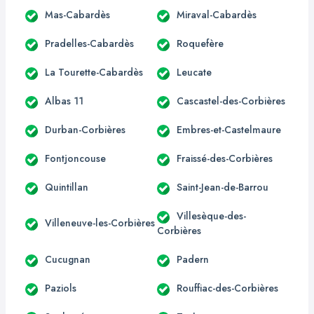
Mas-Cabardès
Miraval-Cabardès
Pradelles-Cabardès
Roquefère
La Tourette-Cabardès
Leucate
Albas 11
Cascastel-des-Corbières
Durban-Corbières
Embres-et-Castelmaure
Fontjoncouse
Fraissé-des-Corbières
Quintillan
Saint-Jean-de-Barrou
Villesèque-des-
Villeneuve-les-Corbières
Corbières
Cucugnan
Padern
Paziols
Rouffiac-des-Corbières