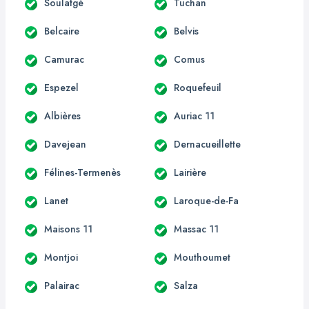
Soulatgé
Tuchan
Belcaire
Belvis
Camurac
Comus
Espezel
Roquefeuil
Albières
Auriac 11
Davejean
Dernacueillette
Félines-Termenès
Lairière
Lanet
Laroque-de-Fa
Maisons 11
Massac 11
Montjoi
Mouthoumet
Palairac
Salza