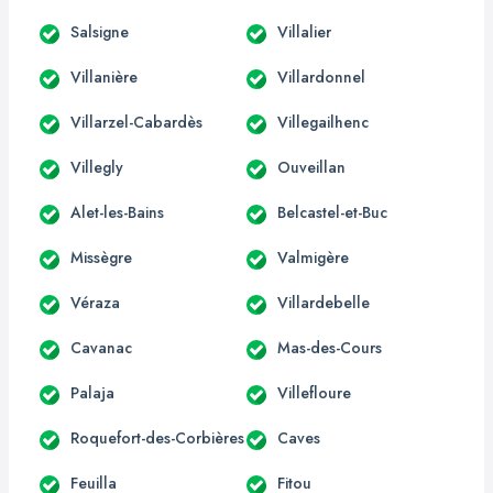
Salsigne
Villalier
Villanière
Villardonnel
Villarzel-Cabardès
Villegailhenc
Villegly
Ouveillan
Alet-les-Bains
Belcastel-et-Buc
Missègre
Valmigère
Véraza
Villardebelle
Cavanac
Mas-des-Cours
Palaja
Villefloure
Roquefort-des-Corbières
Caves
Feuilla
Fitou