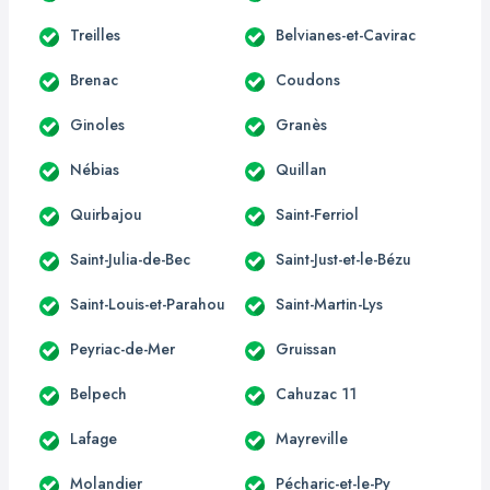
Treilles
Belvianes-et-Cavirac
Brenac
Coudons
Ginoles
Granès
Nébias
Quillan
Quirbajou
Saint-Ferriol
Saint-Julia-de-Bec
Saint-Just-et-le-Bézu
Saint-Louis-et-Parahou
Saint-Martin-Lys
Peyriac-de-Mer
Gruissan
Belpech
Cahuzac 11
Lafage
Mayreville
Molandier
Pécharic-et-le-Py