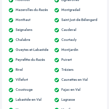
Mazerolles-du-Razès
Montgradail
Monthaut
Saint-Just-de-Bélengard
Seignalens
Caudeval
Chalabre
Courtauly
Gueytes-et-Labastide
Montjardin
Peyrefitte-du-Razès
Puivert
Rivel
Tréziers
Villefort
Caunettes-en-Val
Coustouge
Fajac-en-Val
Labastide-en-Val
Lagrasse