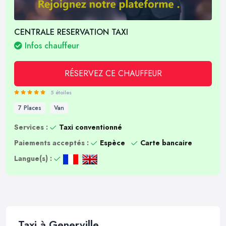
CENTRALE RESERVATION TAXI
Infos chauffeur
RÉSERVEZ CE CHAUFFEUR
5 étoiles
7 Places
Van
Services :
Taxi conventionné
Paiements acceptés :
Espèce
Carte bancaire
Langue(s) :
Taxi à Generville