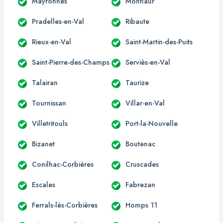
Mayronnes
Montlaur
Pradelles-en-Val
Ribaute
Rieux-en-Val
Saint-Martin-des-Puits
Saint-Pierre-des-Champs
Serviès-en-Val
Talairan
Taurize
Tournissan
Villar-en-Val
Villetritouls
Port-la-Nouvelle
Bizanet
Boutenac
Conilhac-Corbières
Cruscades
Escales
Fabrezan
Ferrals-lès-Corbières
Homps 11