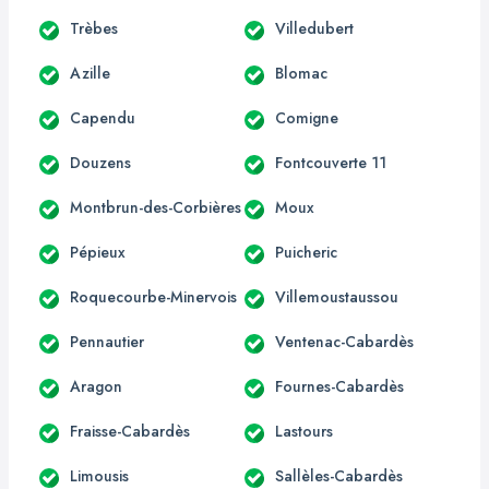
Trèbes
Villedubert
Azille
Blomac
Capendu
Comigne
Douzens
Fontcouverte 11
Montbrun-des-Corbières
Moux
Pépieux
Puicheric
Roquecourbe-Minervois
Villemoustaussou
Pennautier
Ventenac-Cabardès
Aragon
Fournes-Cabardès
Fraisse-Cabardès
Lastours
Limousis
Sallèles-Cabardès