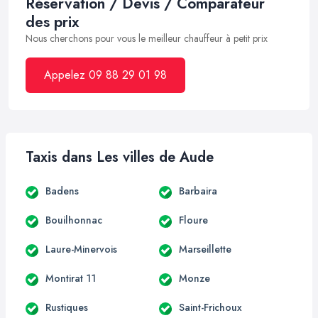
Réservation / Devis / Comparateur
des prix
Nous cherchons pour vous le meilleur chauffeur à petit prix
Appelez 09 88 29 01 98
Taxis dans Les villes de Aude
Badens
Barbaira
Bouilhonnac
Floure
Laure-Minervois
Marseillette
Montirat 11
Monze
Rustiques
Saint-Frichoux