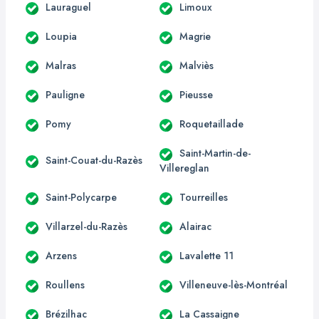
Lauraguel
Limoux
Loupia
Magrie
Malras
Malviès
Pauligne
Pieusse
Pomy
Roquetaillade
Saint-Martin-de-
Saint-Couat-du-Razès
Villereglan
Saint-Polycarpe
Tourreilles
Villarzel-du-Razès
Alairac
Arzens
Lavalette 11
Roullens
Villeneuve-lès-Montréal
Brézilhac
La Cassaigne