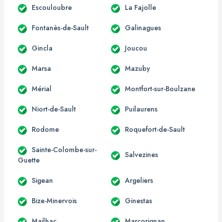
Escouloubre
La Fajolle
Fontanès-de-Sault
Galinagues
Gincla
Joucou
Marsa
Mazuby
Mérial
Montfort-sur-Boulzane
Niort-de-Sault
Puilaurens
Rodome
Roquefort-de-Sault
Sainte-Colombe-sur-
Salvezines
Guette
Sigean
Argeliers
Bize-Minervois
Ginestas
Mailhac
Marcorignan