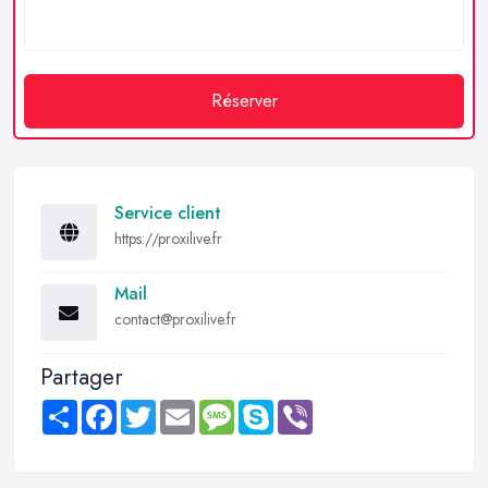
Réserver
Service client
https://proxilive.fr
Mail
contact@proxilive.fr
Partager
Share
Facebook
Twitter
Email
Message
Skype
Viber