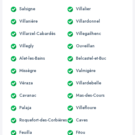
Salsigne
Villalier
Villanière
Villardonnel
Villarzel-Cabardès
Villegailhenc
Villegly
Ouveillan
Alet-les-Bains
Belcastel-et-Buc
Missègre
Valmigère
Véraza
Villardebelle
Cavanac
Mas-des-Cours
Palaja
Villefloure
Roquefort-des-Corbières
Caves
Feuilla
Fitou