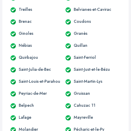
Treilles
Belvianes-et-Cavirac
Brenac
Coudons
Ginoles
Granès
Nébias
Quillan
Quirbajou
Saint-Ferriol
Saint-Julia-de-Bec
Saint-Just-et-le-Bézu
Saint-Louis-et-Parahou
Saint-Martin-Lys
Peyriac-de-Mer
Gruissan
Belpech
Cahuzac 11
Lafage
Mayreville
Molandier
Pécharic-et-le-Py