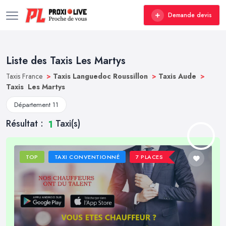
Demande devis
Liste des Taxis Les Martys
Taxis France
>
Taxis Languedoc Roussillon
>
Taxis Aude
>
Taxis Les Martys
Département 11
Résultat :
Taxi(s)
1
TOP
TAXI CONVENTIONNÉ
7 PLACES