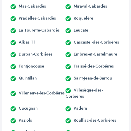
Mas-Cabardès
Miraval-Cabardès
Pradelles-Cabardès
Roquefère
La Tourette-Cabardès
Leucate
Albas 11
Cascastel-des-Corbières
Durban-Corbières
Embres-et-Castelmaure
Fontjoncouse
Fraissé-des-Corbières
Quintillan
Saint-Jean-de-Barrou
Villesèque-des-
Villeneuve-les-Corbières
Corbières
Cucugnan
Padern
Paziols
Rouffiac-des-Corbières