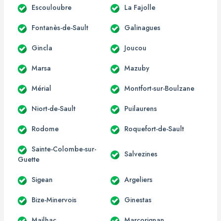
Escouloubre
La Fajolle
Fontanès-de-Sault
Galinagues
Gincla
Joucou
Marsa
Mazuby
Mérial
Montfort-sur-Boulzane
Niort-de-Sault
Puilaurens
Rodome
Roquefort-de-Sault
Sainte-Colombe-sur-
Salvezines
Guette
Sigean
Argeliers
Bize-Minervois
Ginestas
Mailhac
Marcorignan