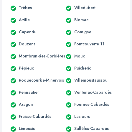
Trèbes
Villedubert
Azille
Blomac
Capendu
Comigne
Douzens
Fontcouverte 11
Montbrun-des-Corbières
Moux
Pépieux
Puicheric
Roquecourbe-Minervois
Villemoustaussou
Pennautier
Ventenac-Cabardès
Aragon
Fournes-Cabardès
Fraisse-Cabardès
Lastours
Limousis
Sallèles-Cabardès