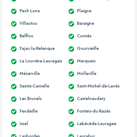
Pech-Luna
Plaigne
Villautou
Baraigne
Belflou
Cumiés
Fajac-la-Relenque
Gourvieille
La Louvière-Lauragais
Marquein
Mézerville
Molleville
Sainte-Camelle
Saint-Michel-de-Lanès
Les Brunels
Castelnaudary
Fendeille
Fonters-du-Razès
Issel
Labécède-Lauragais
Lasbordes
Laurabuc