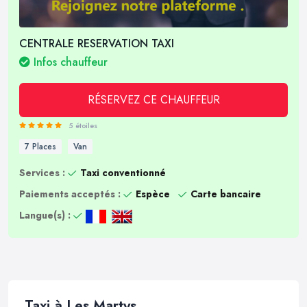
CENTRALE RESERVATION TAXI
Infos chauffeur
RÉSERVEZ CE CHAUFFEUR
5 étoiles
7 Places
Van
Services :
Taxi conventionné
Paiements acceptés :
Espèce
Carte bancaire
Langue(s) :
Taxi à Les Martys