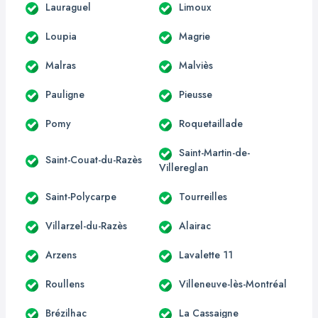
Lauraguel
Limoux
Loupia
Magrie
Malras
Malviès
Pauligne
Pieusse
Pomy
Roquetaillade
Saint-Martin-de-
Saint-Couat-du-Razès
Villereglan
Saint-Polycarpe
Tourreilles
Villarzel-du-Razès
Alairac
Arzens
Lavalette 11
Roullens
Villeneuve-lès-Montréal
Brézilhac
La Cassaigne