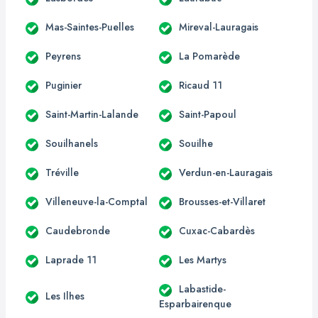
Mas-Saintes-Puelles
Mireval-Lauragais
Peyrens
La Pomarède
Puginier
Ricaud 11
Saint-Martin-Lalande
Saint-Papoul
Souilhanels
Souilhe
Tréville
Verdun-en-Lauragais
Villeneuve-la-Comptal
Brousses-et-Villaret
Caudebronde
Cuxac-Cabardès
Laprade 11
Les Martys
Labastide-
Les Ilhes
Esparbairenque