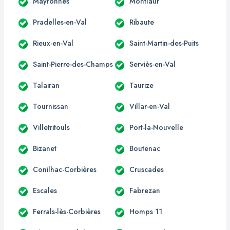
Mayronnes
Montlaur
Pradelles-en-Val
Ribaute
Rieux-en-Val
Saint-Martin-des-Puits
Saint-Pierre-des-Champs
Serviès-en-Val
Talairan
Taurize
Tournissan
Villar-en-Val
Villetritouls
Port-la-Nouvelle
Bizanet
Boutenac
Conilhac-Corbières
Cruscades
Escales
Fabrezan
Ferrals-lès-Corbières
Homps 11