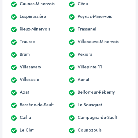
Caunes-Minervois
Citou
Lespinassière
Peyriac-Minervois
Rieux-Minervois
Trassanel
Trausse
Villeneuve-Minervois
Bram
Pexiora
Villasavary
Villepinte 11
Villesiscle
Aunat
Axat
Belfort-sur-Rébenty
Bessède-de-Sault
Le Bousquet
Cailla
Campagna-de-Sault
Le Clat
Counozouls