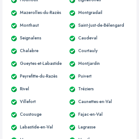
Mazerolles-du-Razès
Montgradail
Monthaut
Saint-Just-de-Bélengard
Seignalens
Caudeval
Chalabre
Courtauly
Gueytes-et-Labastide
Montjardin
Peyrefitte-du-Razès
Puivert
Rivel
Tréziers
Villefort
Caunettes-en-Val
Coustouge
Fajac-en-Val
Labastide-en-Val
Lagrasse