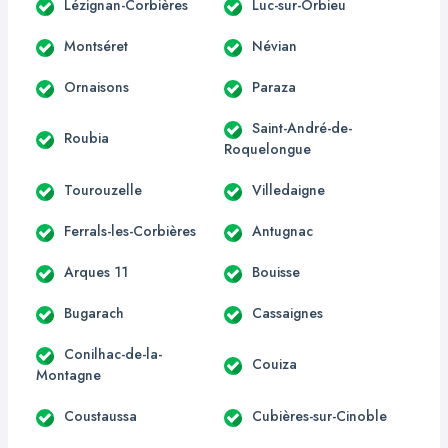
Lézignan-Corbières
Luc-sur-Orbieu
Montséret
Névian
Ornaisons
Paraza
Saint-André-de-
Roubia
Roquelongue
Tourouzelle
Villedaigne
Ferrals-les-Corbières
Antugnac
Arques 11
Bouisse
Bugarach
Cassaignes
Conilhac-de-la-
Couiza
Montagne
Coustaussa
Cubières-sur-Cinoble