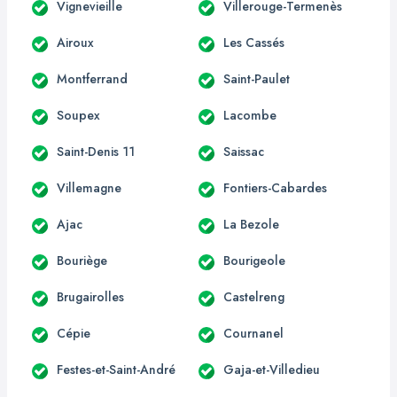
Vignevieille
Villerouge-Termenès
Airoux
Les Cassés
Montferrand
Saint-Paulet
Soupex
Lacombe
Saint-Denis 11
Saissac
Villemagne
Fontiers-Cabardes
Ajac
La Bezole
Bouriège
Bourigeole
Brugairolles
Castelreng
Cépie
Cournanel
Festes-et-Saint-André
Gaja-et-Villedieu