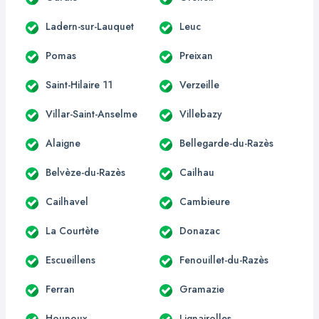
Ladern-sur-Lauquet
Leuc
Pomas
Preixan
Saint-Hilaire 11
Verzeille
Villar-Saint-Anselme
Villebazy
Alaigne
Bellegarde-du-Razès
Belvèze-du-Razès
Cailhau
Cailhavel
Cambieure
La Courtète
Donazac
Escueillens
Fenouillet-du-Razès
Ferran
Gramazie
Hounoux
Lignairolles