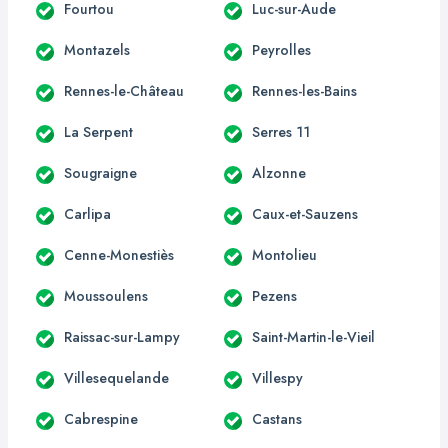
Fourtou
Luc-sur-Aude
Montazels
Peyrolles
Rennes-le-Château
Rennes-les-Bains
La Serpent
Serres 11
Sougraigne
Alzonne
Carlipa
Caux-et-Sauzens
Cenne-Monestiès
Montolieu
Moussoulens
Pezens
Raissac-sur-Lampy
Saint-Martin-le-Vieil
Villesequelande
Villespy
Cabrespine
Castans