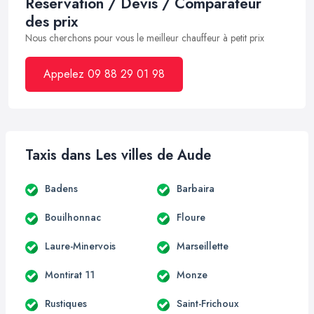
Réservation / Devis / Comparateur
des prix
Nous cherchons pour vous le meilleur chauffeur à petit prix
Appelez 09 88 29 01 98
Taxis dans Les villes de Aude
Badens
Barbaira
Bouilhonnac
Floure
Laure-Minervois
Marseillette
Montirat 11
Monze
Rustiques
Saint-Frichoux