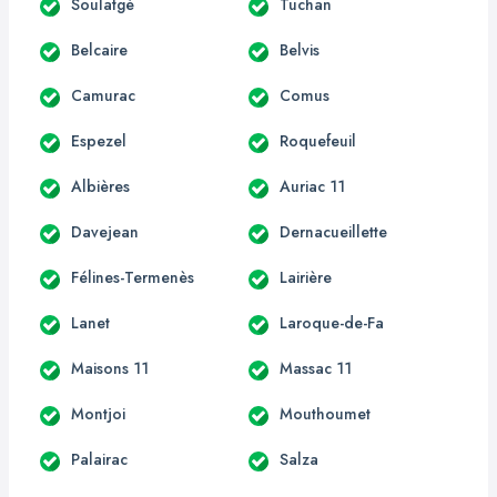
Soulatgé
Tuchan
Belcaire
Belvis
Camurac
Comus
Espezel
Roquefeuil
Albières
Auriac 11
Davejean
Dernacueillette
Félines-Termenès
Lairière
Lanet
Laroque-de-Fa
Maisons 11
Massac 11
Montjoi
Mouthoumet
Palairac
Salza