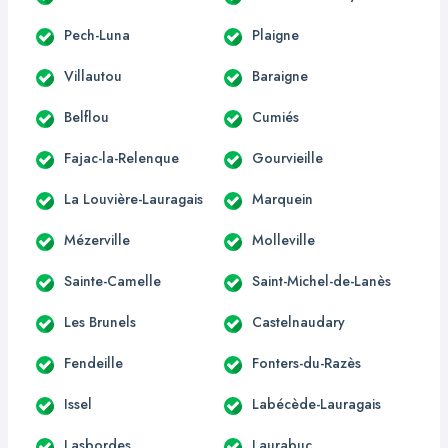
Pech-Luna
Plaigne
Villautou
Baraigne
Belflou
Cumiés
Fajac-la-Relenque
Gourvieille
La Louvière-Lauragais
Marquein
Mézerville
Molleville
Sainte-Camelle
Saint-Michel-de-Lanès
Les Brunels
Castelnaudary
Fendeille
Fonters-du-Razès
Issel
Labécède-Lauragais
Lasbordes
Laurabuc