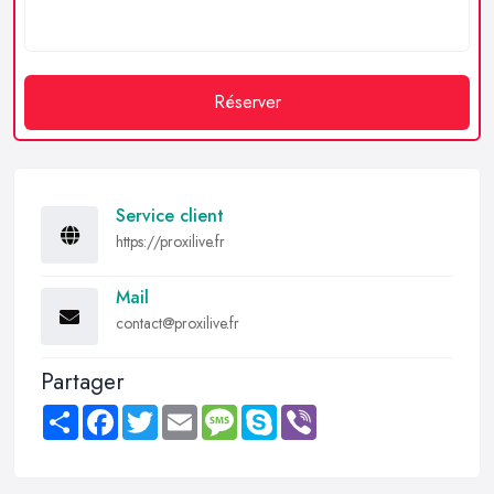
Réserver
Service client
https://proxilive.fr
Mail
contact@proxilive.fr
Partager
Share
Facebook
Twitter
Email
Message
Skype
Viber