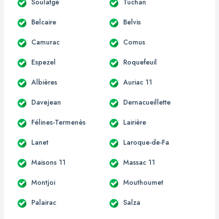
Soulatgé
Tuchan
Belcaire
Belvis
Camurac
Comus
Espezel
Roquefeuil
Albières
Auriac 11
Davejean
Dernacueillette
Félines-Termenès
Lairière
Lanet
Laroque-de-Fa
Maisons 11
Massac 11
Montjoi
Mouthoumet
Palairac
Salza