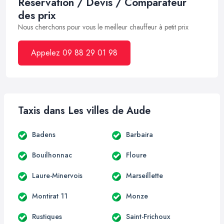
Réservation / Devis / Comparateur
des prix
Nous cherchons pour vous le meilleur chauffeur à petit prix
Appelez 09 88 29 01 98
Taxis dans Les villes de Aude
Badens
Barbaira
Bouilhonnac
Floure
Laure-Minervois
Marseillette
Montirat 11
Monze
Rustiques
Saint-Frichoux