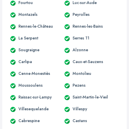
Fourtou
Luc-sur-Aude
Montazels
Peyrolles
Rennes-le-Château
Rennes-les-Bains
La Serpent
Serres 11
Sougraigne
Alzonne
Carlipa
Caux-et-Sauzens
Cenne-Monestiès
Montolieu
Moussoulens
Pezens
Raissac-sur-Lampy
Saint-Martin-le-Vieil
Villesequelande
Villespy
Cabrespine
Castans