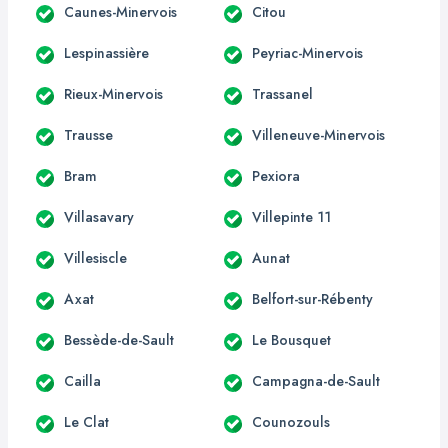
Caunes-Minervois
Citou
Lespinassière
Peyriac-Minervois
Rieux-Minervois
Trassanel
Trausse
Villeneuve-Minervois
Bram
Pexiora
Villasavary
Villepinte 11
Villesiscle
Aunat
Axat
Belfort-sur-Rébenty
Bessède-de-Sault
Le Bousquet
Cailla
Campagna-de-Sault
Le Clat
Counozouls