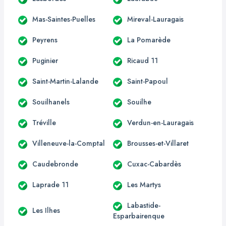
Mas-Saintes-Puelles
Mireval-Lauragais
Peyrens
La Pomarède
Puginier
Ricaud 11
Saint-Martin-Lalande
Saint-Papoul
Souilhanels
Souilhe
Tréville
Verdun-en-Lauragais
Villeneuve-la-Comptal
Brousses-et-Villaret
Caudebronde
Cuxac-Cabardès
Laprade 11
Les Martys
Labastide-
Les Ilhes
Esparbairenque