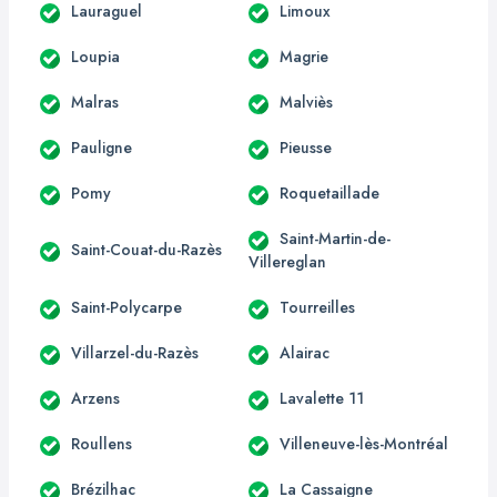
Lauraguel
Limoux
Loupia
Magrie
Malras
Malviès
Pauligne
Pieusse
Pomy
Roquetaillade
Saint-Martin-de-
Saint-Couat-du-Razès
Villereglan
Saint-Polycarpe
Tourreilles
Villarzel-du-Razès
Alairac
Arzens
Lavalette 11
Roullens
Villeneuve-lès-Montréal
Brézilhac
La Cassaigne