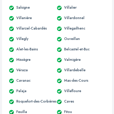
Salsigne
Villalier
Villanière
Villardonnel
Villarzel-Cabardès
Villegailhenc
Villegly
Ouveillan
Alet-les-Bains
Belcastel-et-Buc
Missègre
Valmigère
Véraza
Villardebelle
Cavanac
Mas-des-Cours
Palaja
Villefloure
Roquefort-des-Corbières
Caves
Feuilla
Fitou