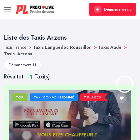
Demande devis
Liste des Taxis Arzens
Taxis France
>
Taxis Languedoc Roussillon
>
Taxis Aude
>
Taxis Arzens
Département 11
Résultat :
Taxi(s)
1
TOP
TAXI CONVENTIONNÉ
7 PLACES