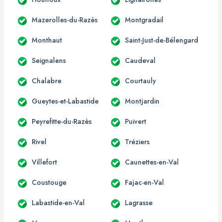
Mazerolles-du-Razès
Montgradail
Monthaut
Saint-Just-de-Bélengard
Seignalens
Caudeval
Chalabre
Courtauly
Gueytes-et-Labastide
Montjardin
Peyrefitte-du-Razès
Puivert
Rivel
Tréziers
Villefort
Caunettes-en-Val
Coustouge
Fajac-en-Val
Labastide-en-Val
Lagrasse