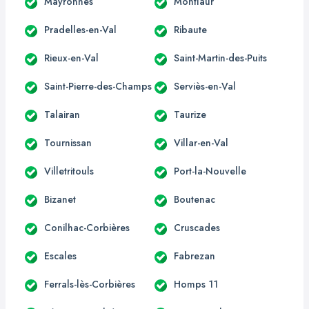
Mayronnes
Montlaur
Pradelles-en-Val
Ribaute
Rieux-en-Val
Saint-Martin-des-Puits
Saint-Pierre-des-Champs
Serviès-en-Val
Talairan
Taurize
Tournissan
Villar-en-Val
Villetritouls
Port-la-Nouvelle
Bizanet
Boutenac
Conilhac-Corbières
Cruscades
Escales
Fabrezan
Ferrals-lès-Corbières
Homps 11