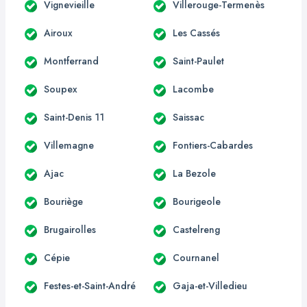
Vignevieille
Villerouge-Termenès
Airoux
Les Cassés
Montferrand
Saint-Paulet
Soupex
Lacombe
Saint-Denis 11
Saissac
Villemagne
Fontiers-Cabardes
Ajac
La Bezole
Bouriège
Bourigeole
Brugairolles
Castelreng
Cépie
Cournanel
Festes-et-Saint-André
Gaja-et-Villedieu