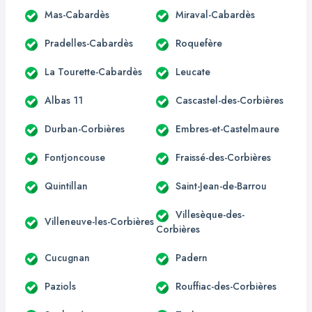
Mas-Cabardès
Miraval-Cabardès
Pradelles-Cabardès
Roquefère
La Tourette-Cabardès
Leucate
Albas 11
Cascastel-des-Corbières
Durban-Corbières
Embres-et-Castelmaure
Fontjoncouse
Fraissé-des-Corbières
Quintillan
Saint-Jean-de-Barrou
Villesèque-des-
Villeneuve-les-Corbières
Corbières
Cucugnan
Padern
Paziols
Rouffiac-des-Corbières