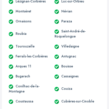
Lézignan-Corbières
Luc-sur-Orbieu
Montséret
Névian
Ornaisons
Paraza
Saint-André-de-
Roubia
Roquelongue
Tourouzelle
Villedaigne
Ferrals-les-Corbières
Antugnac
Arques 11
Bouisse
Bugarach
Cassaignes
Conilhac-de-la-
Couiza
Montagne
Coustaussa
Cubières-sur-Cinoble