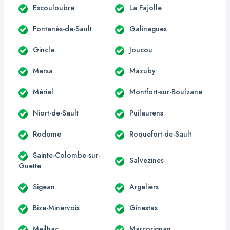
Escouloubre
La Fajolle
Fontanès-de-Sault
Galinagues
Gincla
Joucou
Marsa
Mazuby
Mérial
Montfort-sur-Boulzane
Niort-de-Sault
Puilaurens
Rodome
Roquefort-de-Sault
Sainte-Colombe-sur-
Salvezines
Guette
Sigean
Argeliers
Bize-Minervois
Ginestas
Mailhac
Marcorignan