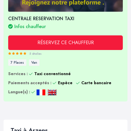
CENTRALE RESERVATION TAXI
Infos chauffeur
RÉSERVEZ CE CHAUFFEUR
5 étoiles
7 Places
Van
Services :
Taxi conventionné
Paiements acceptés :
Espèce
Carte bancaire
Langue(s) :
Taxi à Arzens