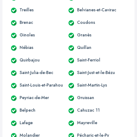
Treilles
Belvianes-et-Cavirac
Brenac
Coudons
Ginoles
Granès
Nébias
Quillan
Quirbajou
Saint-Ferriol
Saint-Julia-de-Bec
Saint-Just-et-le-Bézu
Saint-Louis-et-Parahou
Saint-Martin-Lys
Peyriac-de-Mer
Gruissan
Belpech
Cahuzac 11
Lafage
Mayreville
Molandier
Pécharic-et-le-Py