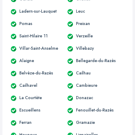
Ladern-sur-Lauquet
Leuc
Pomas
Preixan
Saint-Hilaire 11
Verzeille
Villar-Saint-Anselme
Villebazy
Alaigne
Bellegarde-du-Razès
Belvèze-du-Razès
Cailhau
Cailhavel
Cambieure
La Courtète
Donazac
Escueillens
Fenouillet-du-Razès
Ferran
Gramazie
Hounoux
Lignairolles