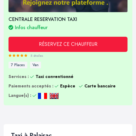
CENTRALE RESERVATION TAXI
Infos chauffeur
RÉSERVEZ CE CHAUFFEUR
5 étoiles
7 Places
Van
Services :
Taxi conventionné
Paiements acceptés :
Espèce
Carte bancaire
Langue(s) :
Taxi à Palairac