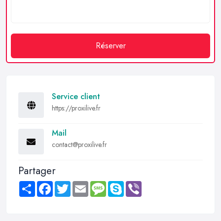
Réserver
Service client
https://proxilive.fr
Mail
contact@proxilive.fr
Partager
Share
Facebook
Twitter
Email
Message
Skype
Viber