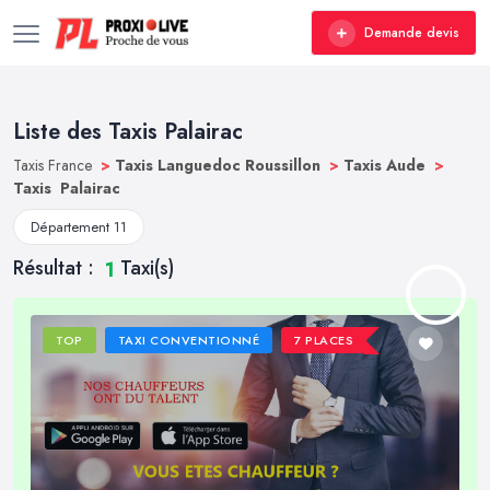
Demande devis
Liste des Taxis Palairac
Taxis France
>
Taxis Languedoc Roussillon
>
Taxis Aude
>
Taxis Palairac
Département 11
Résultat :
Taxi(s)
1
TOP
TAXI CONVENTIONNÉ
7 PLACES