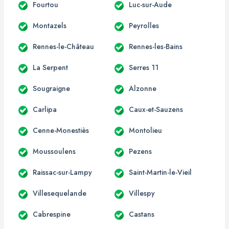
Fourtou
Luc-sur-Aude
Montazels
Peyrolles
Rennes-le-Château
Rennes-les-Bains
La Serpent
Serres 11
Sougraigne
Alzonne
Carlipa
Caux-et-Sauzens
Cenne-Monestiès
Montolieu
Moussoulens
Pezens
Raissac-sur-Lampy
Saint-Martin-le-Vieil
Villesequelande
Villespy
Cabrespine
Castans