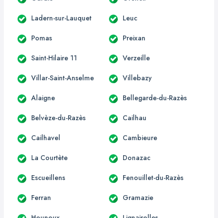
Ladern-sur-Lauquet
Leuc
Pomas
Preixan
Saint-Hilaire 11
Verzeille
Villar-Saint-Anselme
Villebazy
Alaigne
Bellegarde-du-Razès
Belvèze-du-Razès
Cailhau
Cailhavel
Cambieure
La Courtète
Donazac
Escueillens
Fenouillet-du-Razès
Ferran
Gramazie
Hounoux
Lignairolles