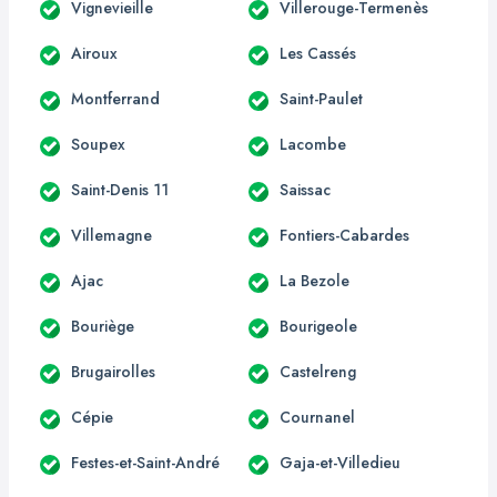
Vignevieille
Villerouge-Termenès
Airoux
Les Cassés
Montferrand
Saint-Paulet
Soupex
Lacombe
Saint-Denis 11
Saissac
Villemagne
Fontiers-Cabardes
Ajac
La Bezole
Bouriège
Bourigeole
Brugairolles
Castelreng
Cépie
Cournanel
Festes-et-Saint-André
Gaja-et-Villedieu