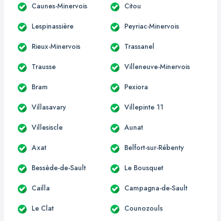
Caunes-Minervois
Citou
Lespinassière
Peyriac-Minervois
Rieux-Minervois
Trassanel
Trausse
Villeneuve-Minervois
Bram
Pexiora
Villasavary
Villepinte 11
Villesiscle
Aunat
Axat
Belfort-sur-Rébenty
Bessède-de-Sault
Le Bousquet
Cailla
Campagna-de-Sault
Le Clat
Counozouls