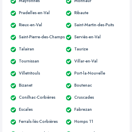
Mayronnes
Montlaur
Pradelles-en-Val
Ribaute
Rieux-en-Val
Saint-Martin-des-Puits
Saint-Pierre-des-Champs
Serviès-en-Val
Talairan
Taurize
Tournissan
Villar-en-Val
Villetritouls
Port-la-Nouvelle
Bizanet
Boutenac
Conilhac-Corbières
Cruscades
Escales
Fabrezan
Ferrals-lès-Corbières
Homps 11