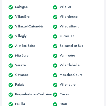
Salsigne
Villalier
Villanière
Villardonnel
Villarzel-Cabardès
Villegailhenc
Villegly
Ouveillan
Alet-les-Bains
Belcastel-et-Buc
Missègre
Valmigère
Véraza
Villardebelle
Cavanac
Mas-des-Cours
Palaja
Villefloure
Roquefort-des-Corbières
Caves
Feuilla
Fitou