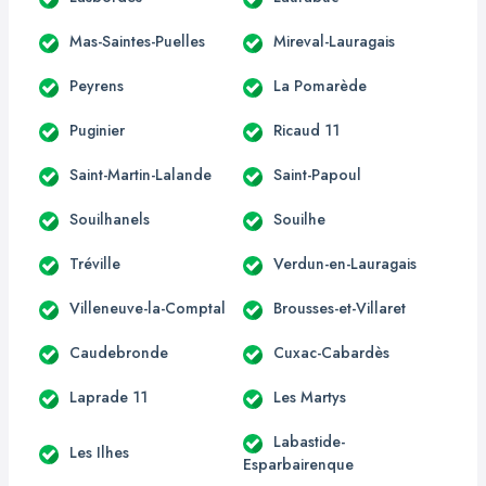
Mas-Saintes-Puelles
Mireval-Lauragais
Peyrens
La Pomarède
Puginier
Ricaud 11
Saint-Martin-Lalande
Saint-Papoul
Souilhanels
Souilhe
Tréville
Verdun-en-Lauragais
Villeneuve-la-Comptal
Brousses-et-Villaret
Caudebronde
Cuxac-Cabardès
Laprade 11
Les Martys
Labastide-
Les Ilhes
Esparbairenque