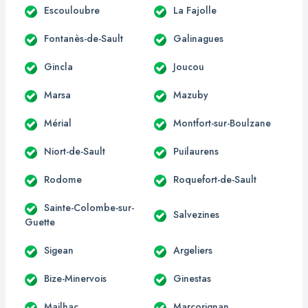
Escouloubre
La Fajolle
Fontanès-de-Sault
Galinagues
Gincla
Joucou
Marsa
Mazuby
Mérial
Montfort-sur-Boulzane
Niort-de-Sault
Puilaurens
Rodome
Roquefort-de-Sault
Sainte-Colombe-sur-
Salvezines
Guette
Sigean
Argeliers
Bize-Minervois
Ginestas
Mailhac
Marcorignan