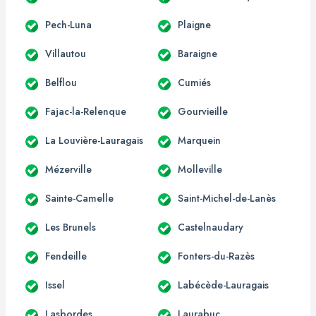
Pech-Luna
Plaigne
Villautou
Baraigne
Belflou
Cumiés
Fajac-la-Relenque
Gourvieille
La Louvière-Lauragais
Marquein
Mézerville
Molleville
Sainte-Camelle
Saint-Michel-de-Lanès
Les Brunels
Castelnaudary
Fendeille
Fonters-du-Razès
Issel
Labécède-Lauragais
Lasbordes
Laurabuc