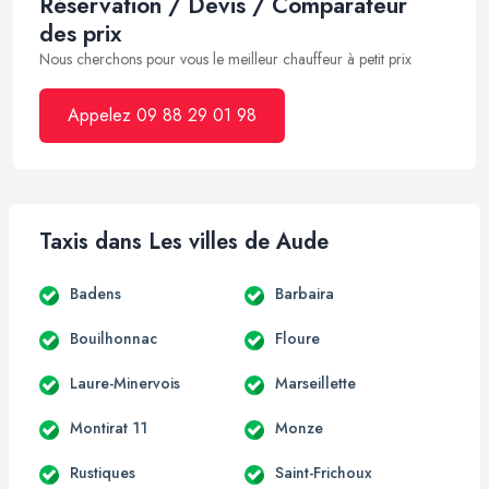
Réservation / Devis / Comparateur
des prix
Nous cherchons pour vous le meilleur chauffeur à petit prix
Appelez 09 88 29 01 98
Taxis dans Les villes de Aude
Badens
Barbaira
Bouilhonnac
Floure
Laure-Minervois
Marseillette
Montirat 11
Monze
Rustiques
Saint-Frichoux