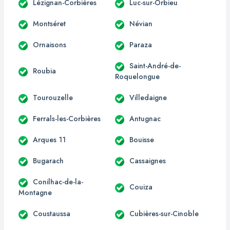
Lézignan-Corbières
Luc-sur-Orbieu
Montséret
Névian
Ornaisons
Paraza
Saint-André-de-
Roubia
Roquelongue
Tourouzelle
Villedaigne
Ferrals-les-Corbières
Antugnac
Arques 11
Bouisse
Bugarach
Cassaignes
Conilhac-de-la-
Couiza
Montagne
Coustaussa
Cubières-sur-Cinoble