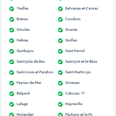
Treilles
Belvianes-et-Cavirac
Brenac
Coudons
Ginoles
Granès
Nébias
Quillan
Quirbajou
Saint-Ferriol
Saint-Julia-de-Bec
Saint-Just-et-le-Bézu
Saint-Louis-et-Parahou
Saint-Martin-Lys
Peyriac-de-Mer
Gruissan
Belpech
Cahuzac 11
Lafage
Mayreville
Molandier
Pécharic-et-le-Py