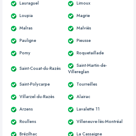
Lauraguel
Limoux
Loupia
Magrie
Malras
Malviès
Pauligne
Pieusse
Pomy
Roquetaillade
Saint-Martin-de-
Saint-Couat-du-Razès
Villereglan
Saint-Polycarpe
Tourreilles
Villarzel-du-Razès
Alairac
Arzens
Lavalette 11
Roullens
Villeneuve-lès-Montréal
Brézilhac
La Cassaigne