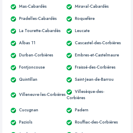
Mas-Cabardès
Miraval-Cabardès
Pradelles-Cabardès
Roquefère
La Tourette-Cabardès
Leucate
Albas 11
Cascastel-des-Corbières
Durban-Corbières
Embres-et-Castelmaure
Fontjoncouse
Fraissé-des-Corbières
Quintillan
Saint-Jean-de-Barrou
Villesèque-des-
Villeneuve-les-Corbières
Corbières
Cucugnan
Padern
Paziols
Rouffiac-des-Corbières