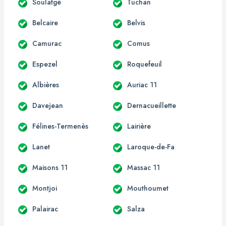
Soulatgé
Tuchan
Belcaire
Belvis
Camurac
Comus
Espezel
Roquefeuil
Albières
Auriac 11
Davejean
Dernacueillette
Félines-Termenès
Lairière
Lanet
Laroque-de-Fa
Maisons 11
Massac 11
Montjoi
Mouthoumet
Palairac
Salza