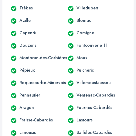
Trèbes
Villedubert
Azille
Blomac
Capendu
Comigne
Douzens
Fontcouverte 11
Montbrun-des-Corbières
Moux
Pépieux
Puicheric
Roquecourbe-Minervois
Villemoustaussou
Pennautier
Ventenac-Cabardès
Aragon
Fournes-Cabardès
Fraisse-Cabardès
Lastours
Limousis
Sallèles-Cabardès