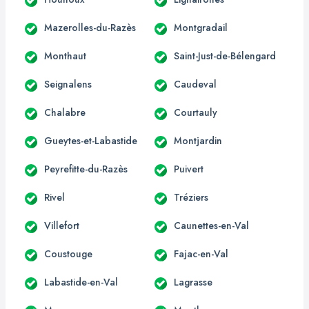
Mazerolles-du-Razès
Montgradail
Monthaut
Saint-Just-de-Bélengard
Seignalens
Caudeval
Chalabre
Courtauly
Gueytes-et-Labastide
Montjardin
Peyrefitte-du-Razès
Puivert
Rivel
Tréziers
Villefort
Caunettes-en-Val
Coustouge
Fajac-en-Val
Labastide-en-Val
Lagrasse