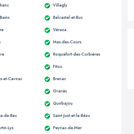
lhenc
Villegly
-Bains
Belcastel-et-Buc
re
Véraza
c
Mas-des-Cours
ure
Roquefort-des-Corbières
Fitou
s-et-Cavirac
Brenac
Granès
Quirbajou
lia-de-Bec
Saint-Just-et-le-Bézu
rtin-Lys
Peyriac-de-Mer