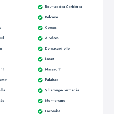
Rouffiac-des-Corbières
Belcaire
c
Comus
uil
Albières
an
Dernacueillette
Lanet
 11
Massac 11
umet
Palairac
ille
Villerouge-Termenès
sés
Montferrand
Lacombe