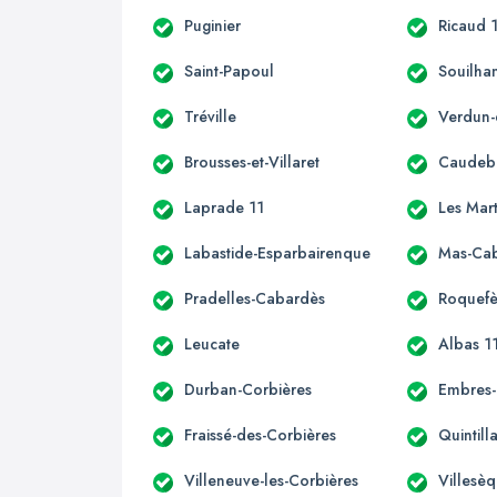
Puginier
Ricaud 
Saint-Papoul
Souilha
Tréville
Verdun-
Brousses-et-Villaret
Caudeb
Laprade 11
Les Mar
Labastide-Esparbairenque
Mas-Ca
Pradelles-Cabardès
Roquefè
Leucate
Albas 1
Durban-Corbières
Embres-
Fraissé-des-Corbières
Quintill
Villeneuve-les-Corbières
Villesè