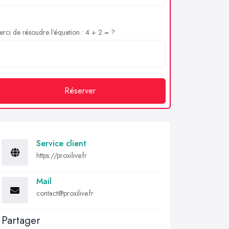
rci de résoudre l'équation : 4 + 2 = ?
Réserver
Service client
https://proxilive.fr
Mail
contact@proxilive.fr
Partager