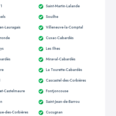
11
Saint-Martin-Lalande
nels
Souilhe
en-Lauragais
Villeneuve-la-Comptal
ronde
Cuxac-Cabardès
tys
Les Ilhes
bardès
Miraval-Cabardès
re
La Tourette-Cabardès
1
Cascastel-des-Corbières
et-Castelmaure
Fontjoncouse
an
Saint-Jean-de-Barrou
que-des-Corbières
Cucugnan