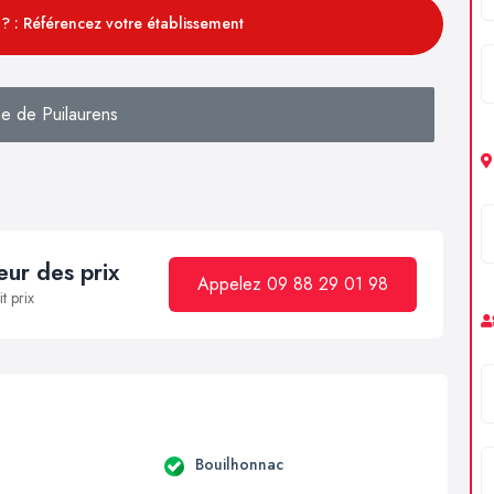
? : Référencez votre établissement
e de Puilaurens
ur des prix
Appelez 09 88 29 01 98
t prix
a
Bouilhonnac