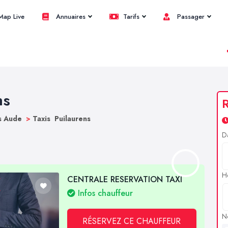
ap Live
Annuaires
Tarifs
Passager
ns
R
s Aude
>
Taxis Puilaurens
D
H
CENTRALE RESERVATION TAXI
Infos chauffeur
N
RÉSERVEZ CE CHAUFFEUR