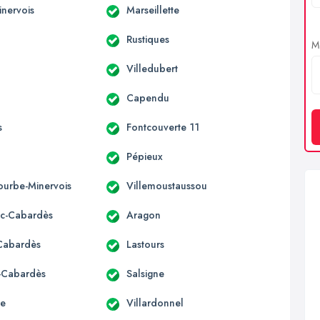
inervois
Marseillette
Rustiques
Me
Villedubert
Capendu
s
Fontcouverte 11
Pépieux
urbe-Minervois
Villemoustaussou
c-Cabardès
Aragon
-Cabardès
Lastours
s-Cabardès
Salsigne
re
Villardonnel