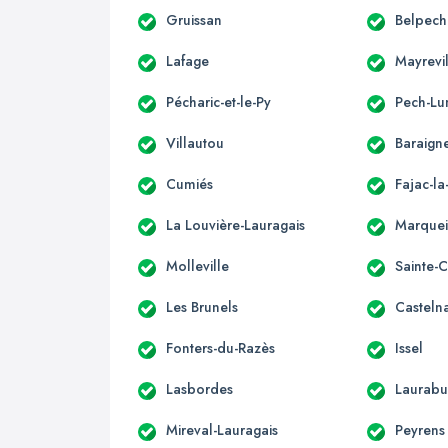
Gruissan
Belpech
Lafage
Mayrevi
Pécharic-et-le-Py
Pech-Lu
Villautou
Baraign
Cumiés
Fajac-l
La Louvière-Lauragais
Marque
Molleville
Sainte-
Les Brunels
Casteln
Fonters-du-Razès
Issel
Lasbordes
Laurabu
Mireval-Lauragais
Peyrens