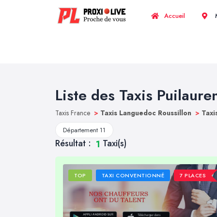
Accueil
M
Liste des Taxis Puilaure
Taxis France
>
Taxis Languedoc Roussillon
>
Taxi
Département 11
Résultat :
Taxi(s)
1
TOP
TAXI CONVENTIONNÉ
7 PLACES