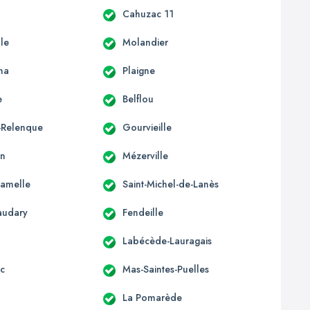
Cahuzac 11
lle
Molandier
na
Plaigne
e
Belflou
a-Relenque
Gourvieille
in
Mézerville
Camelle
Saint-Michel-de-Lanès
audary
Fendeille
Labécède-Lauragais
c
Mas-Saintes-Puelles
La Pomarède