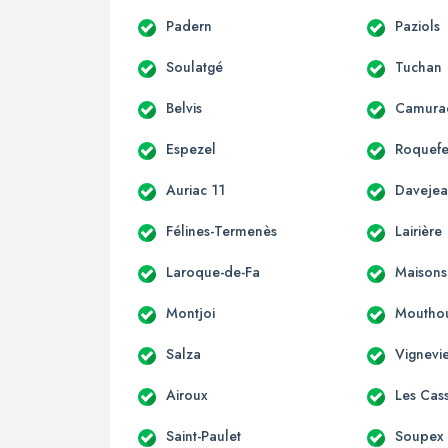
Padern
Paziols
Soulatgé
Tuchan
Belvis
Camura
Espezel
Roquefe
Auriac 11
Daveje
Félines-Termenès
Lairière
Laroque-de-Fa
Maisons
Montjoi
Moutho
Salza
Vignevie
Airoux
Les Cas
Saint-Paulet
Soupex