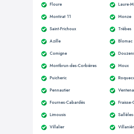
Floure
Laure-M
Montirat 11
Monze
Saint-Frichoux
Trèbes
Azille
Blomac
Comigne
Douzen
Montbrun-des-Corbières
Moux
Puicheric
Roqueco
Pennautier
Ventena
Fournes-Cabardès
Fraisse
Limousis
Sallèle
Villalier
Villaniè