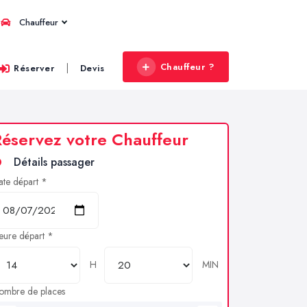
Chauffeur
Chauffeur ?
|
Réserver
Devis
éservez votre Chauffeur
Détails passager
ate départ *
eure départ *
H
MIN
ombre de places