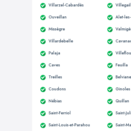
Villarzel-Cabardès
Villegai
Ouveillan
Alet-les
Missègre
Valmigè
Villardebelle
Cavana
Palaja
Villeflo
Caves
Feuilla
Treilles
Belviane
Coudons
Ginoles
Nébias
Quillan
Saint-Ferriol
Saint-Ju
Saint-Louis-et-Parahou
Saint-Ma