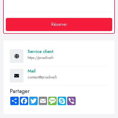
Réserver
Service client
https://proxilive.fr
Mail
contact@proxilive.fr
Partager
Share
Facebook
Twitter
Email
Message
Skype
Viber