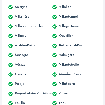
Salsigne
Villalier
Villanière
Villardonnel
Villarzel-Cabardès
Villegailhenc
Villegly
Ouveillan
Alet-les-Bains
Belcastel-et-Buc
Missègre
Valmigère
Véraza
Villardebelle
Cavanac
Mas-des-Cours
Palaja
Villefloure
Roquefort-des-Corbières
Caves
Feuilla
Fitou