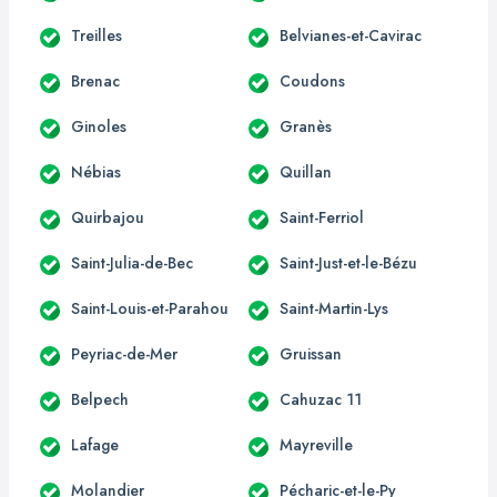
Treilles
Belvianes-et-Cavirac
Brenac
Coudons
Ginoles
Granès
Nébias
Quillan
Quirbajou
Saint-Ferriol
Saint-Julia-de-Bec
Saint-Just-et-le-Bézu
Saint-Louis-et-Parahou
Saint-Martin-Lys
Peyriac-de-Mer
Gruissan
Belpech
Cahuzac 11
Lafage
Mayreville
Molandier
Pécharic-et-le-Py