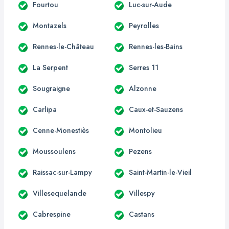
Fourtou
Luc-sur-Aude
Montazels
Peyrolles
Rennes-le-Château
Rennes-les-Bains
La Serpent
Serres 11
Sougraigne
Alzonne
Carlipa
Caux-et-Sauzens
Cenne-Monestiès
Montolieu
Moussoulens
Pezens
Raissac-sur-Lampy
Saint-Martin-le-Vieil
Villesequelande
Villespy
Cabrespine
Castans