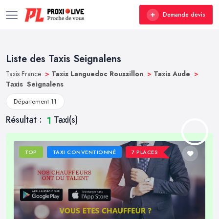
Demande devis
Liste des Taxis Seignalens
Taxis France
>
Taxis Languedoc Roussillon
>
Taxis Aude
>
Taxis Seignalens
Département 11
Résultat :
Taxi(s)
1
TOP
TAXI CONVENTIONNÉ
7 PLACES