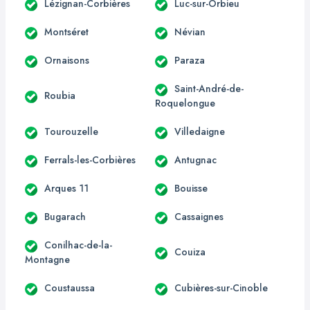
Lézignan-Corbières
Luc-sur-Orbieu
Montséret
Névian
Ornaisons
Paraza
Saint-André-de-
Roubia
Roquelongue
Tourouzelle
Villedaigne
Ferrals-les-Corbières
Antugnac
Arques 11
Bouisse
Bugarach
Cassaignes
Conilhac-de-la-
Couiza
Montagne
Coustaussa
Cubières-sur-Cinoble