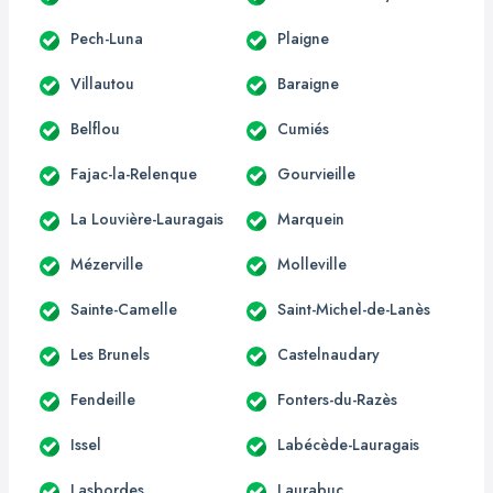
Pech-Luna
Plaigne
Villautou
Baraigne
Belflou
Cumiés
Fajac-la-Relenque
Gourvieille
La Louvière-Lauragais
Marquein
Mézerville
Molleville
Sainte-Camelle
Saint-Michel-de-Lanès
Les Brunels
Castelnaudary
Fendeille
Fonters-du-Razès
Issel
Labécède-Lauragais
Lasbordes
Laurabuc