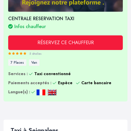
CENTRALE RESERVATION TAXI
Infos chauffeur
RÉSERVEZ CE CHAUFFEUR
5 étoiles
7 Places
Van
Services :
Taxi conventionné
Paiements acceptés :
Espèce
Carte bancaire
Langue(s) :
Taxi à Seignalens