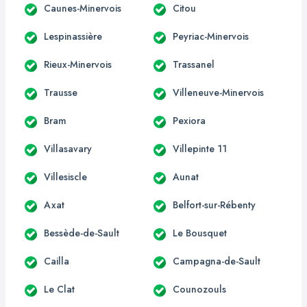
Caunes-Minervois
Citou
Lespinassière
Peyriac-Minervois
Rieux-Minervois
Trassanel
Trausse
Villeneuve-Minervois
Bram
Pexiora
Villasavary
Villepinte 11
Villesiscle
Aunat
Axat
Belfort-sur-Rébenty
Bessède-de-Sault
Le Bousquet
Cailla
Campagna-de-Sault
Le Clat
Counozouls