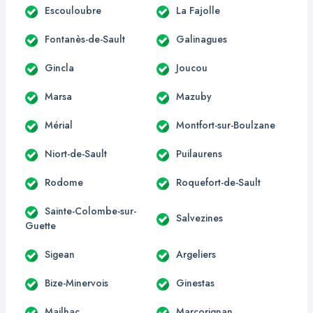
Escouloubre
La Fajolle
Fontanès-de-Sault
Galinagues
Gincla
Joucou
Marsa
Mazuby
Mérial
Montfort-sur-Boulzane
Niort-de-Sault
Puilaurens
Rodome
Roquefort-de-Sault
Sainte-Colombe-sur-
Salvezines
Guette
Sigean
Argeliers
Bize-Minervois
Ginestas
Mailhac
Marcorignan