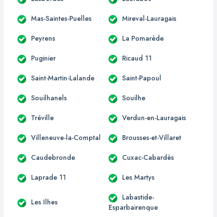
Mas-Saintes-Puelles
Mireval-Lauragais
Peyrens
La Pomarède
Puginier
Ricaud 11
Saint-Martin-Lalande
Saint-Papoul
Souilhanels
Souilhe
Tréville
Verdun-en-Lauragais
Villeneuve-la-Comptal
Brousses-et-Villaret
Caudebronde
Cuxac-Cabardès
Laprade 11
Les Martys
Labastide-
Les Ilhes
Esparbairenque