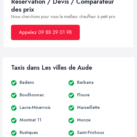
Réservation / Devis / Comparateur
des prix
Nous cherchons pour vous le meilleur chauffeur à petit prix
Appelez 09 88 29 01 98
Taxis dans Les villes de Aude
Badens
Barbaira
Bouilhonnac
Floure
Laure-Minervois
Marseillette
Montirat 11
Monze
Rustiques
Saint-Frichoux