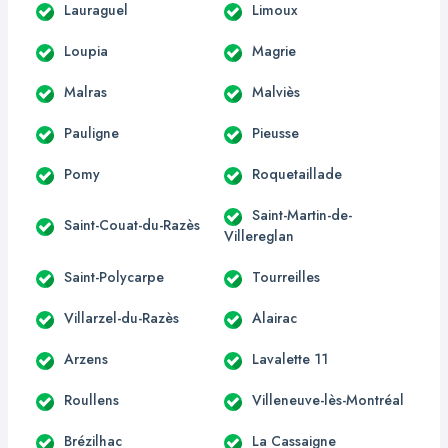
Lauraguel
Limoux
Loupia
Magrie
Malras
Malviès
Pauligne
Pieusse
Pomy
Roquetaillade
Saint-Martin-de-
Saint-Couat-du-Razès
Villereglan
Saint-Polycarpe
Tourreilles
Villarzel-du-Razès
Alairac
Arzens
Lavalette 11
Roullens
Villeneuve-lès-Montréal
Brézilhac
La Cassaigne