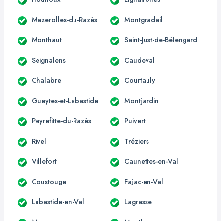
Mazerolles-du-Razès
Montgradail
Monthaut
Saint-Just-de-Bélengard
Seignalens
Caudeval
Chalabre
Courtauly
Gueytes-et-Labastide
Montjardin
Peyrefitte-du-Razès
Puivert
Rivel
Tréziers
Villefort
Caunettes-en-Val
Coustouge
Fajac-en-Val
Labastide-en-Val
Lagrasse