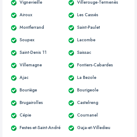
Vignevieille
Villerouge-Termenès
Airoux
Les Cassés
Montferrand
Saint-Paulet
Soupex
Lacombe
Saint-Denis 11
Saissac
Villemagne
Fontiers-Cabardes
Ajac
La Bezole
Bouriège
Bourigeole
Brugairolles
Castelreng
Cépie
Cournanel
Festes-et-Saint-André
Gaja-et-Villedieu