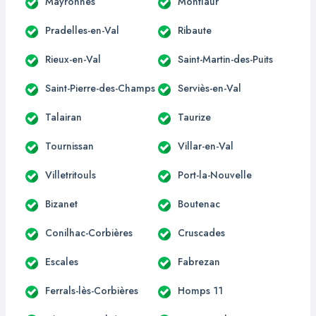
Mayronnes
Montlaur
Pradelles-en-Val
Ribaute
Rieux-en-Val
Saint-Martin-des-Puits
Saint-Pierre-des-Champs
Serviès-en-Val
Talairan
Taurize
Tournissan
Villar-en-Val
Villetritouls
Port-la-Nouvelle
Bizanet
Boutenac
Conilhac-Corbières
Cruscades
Escales
Fabrezan
Ferrals-lès-Corbières
Homps 11