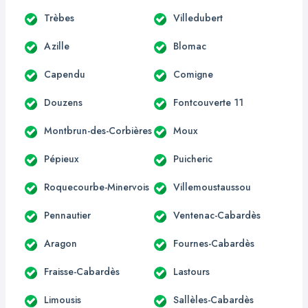
Trèbes
Villedubert
Azille
Blomac
Capendu
Comigne
Douzens
Fontcouverte 11
Montbrun-des-Corbières
Moux
Pépieux
Puicheric
Roquecourbe-Minervois
Villemoustaussou
Pennautier
Ventenac-Cabardès
Aragon
Fournes-Cabardès
Fraisse-Cabardès
Lastours
Limousis
Sallèles-Cabardès