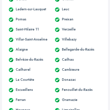
Ladern-sur-Lauquet
Leuc
Pomas
Preixan
Saint-Hilaire 11
Verzeille
Villar-Saint-Anselme
Villebazy
Alaigne
Bellegarde-du-Razès
Belvèze-du-Razès
Cailhau
Cailhavel
Cambieure
La Courtète
Donazac
Escueillens
Fenouillet-du-Razès
Ferran
Gramazie
Hounoux
Lignairolles