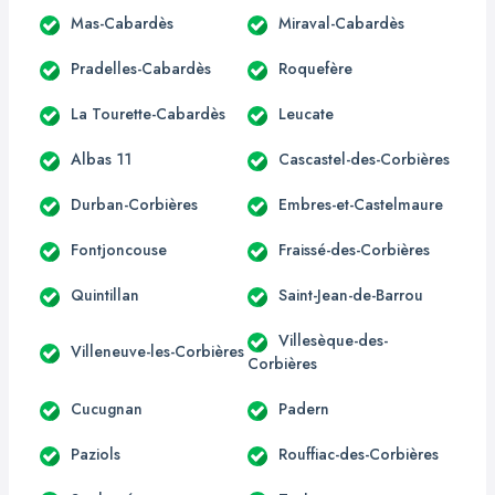
Mas-Cabardès
Miraval-Cabardès
Pradelles-Cabardès
Roquefère
La Tourette-Cabardès
Leucate
Albas 11
Cascastel-des-Corbières
Durban-Corbières
Embres-et-Castelmaure
Fontjoncouse
Fraissé-des-Corbières
Quintillan
Saint-Jean-de-Barrou
Villesèque-des-
Villeneuve-les-Corbières
Corbières
Cucugnan
Padern
Paziols
Rouffiac-des-Corbières