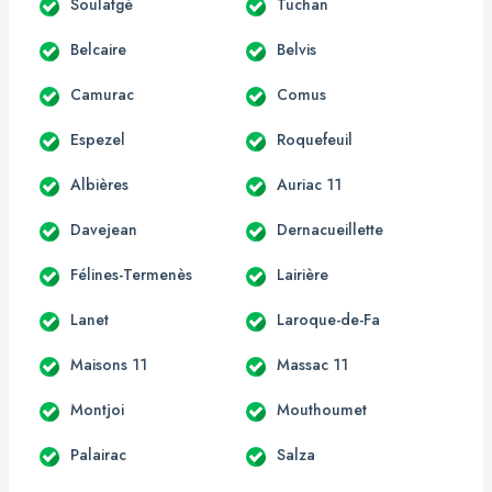
Soulatgé
Tuchan
Belcaire
Belvis
Camurac
Comus
Espezel
Roquefeuil
Albières
Auriac 11
Davejean
Dernacueillette
Félines-Termenès
Lairière
Lanet
Laroque-de-Fa
Maisons 11
Massac 11
Montjoi
Mouthoumet
Palairac
Salza