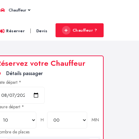
Chauffeur
Chauffeur ?
|
Réserver
Devis
éservez votre Chauffeur
Détails passager
ate départ *
eure départ *
H
MIN
ombre de places