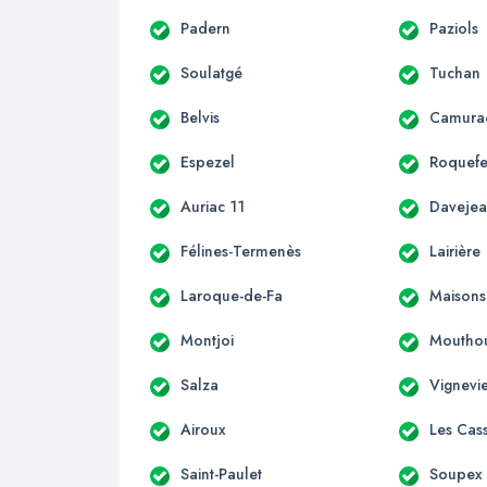
Padern
Paziols
Soulatgé
Tuchan
Belvis
Camura
Espezel
Roquefe
Auriac 11
Daveje
Félines-Termenès
Lairière
Laroque-de-Fa
Maisons
Montjoi
Moutho
Salza
Vignevie
Airoux
Les Cas
Saint-Paulet
Soupex