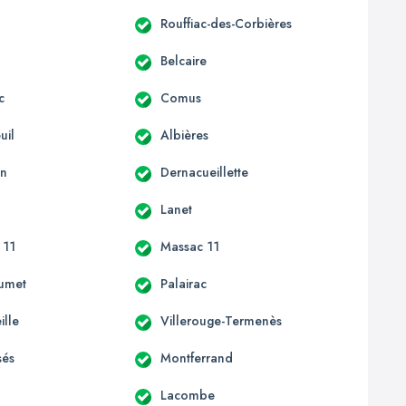
Rouffiac-des-Corbières
Belcaire
c
Comus
uil
Albières
an
Dernacueillette
Lanet
 11
Massac 11
umet
Palairac
ille
Villerouge-Termenès
sés
Montferrand
Lacombe