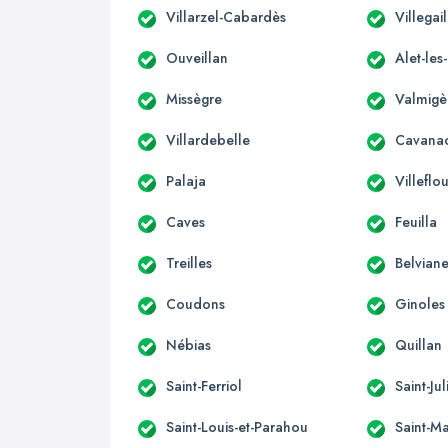
Villarzel-Cabardès
Villegai
Ouveillan
Alet-les
Missègre
Valmigè
Villardebelle
Cavana
Palaja
Villeflo
Caves
Feuilla
Treilles
Belviane
Coudons
Ginoles
Nébias
Quillan
Saint-Ferriol
Saint-Ju
Saint-Louis-et-Parahou
Saint-Ma