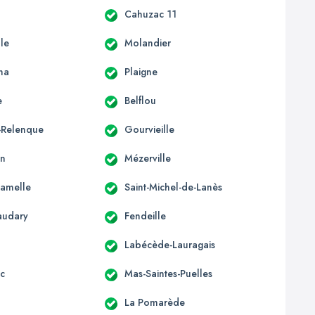
Cahuzac 11
lle
Molandier
na
Plaigne
e
Belflou
a-Relenque
Gourvieille
in
Mézerville
Camelle
Saint-Michel-de-Lanès
audary
Fendeille
Labécède-Lauragais
c
Mas-Saintes-Puelles
La Pomarède