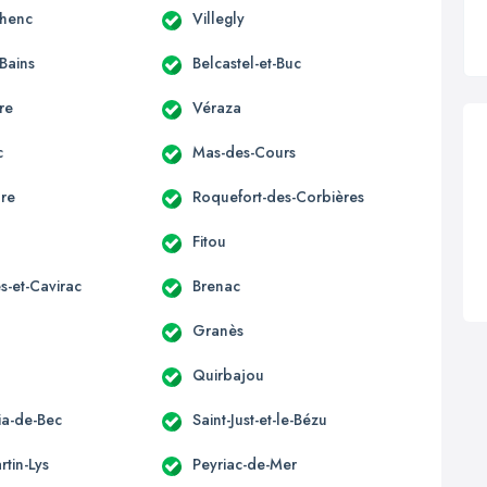
lhenc
Villegly
-Bains
Belcastel-et-Buc
re
Véraza
c
Mas-des-Cours
ure
Roquefort-des-Corbières
Fitou
s-et-Cavirac
Brenac
Granès
Quirbajou
lia-de-Bec
Saint-Just-et-le-Bézu
rtin-Lys
Peyriac-de-Mer