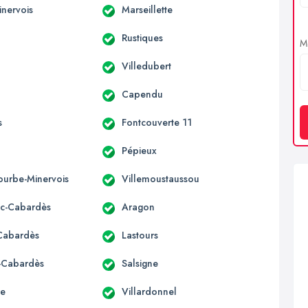
inervois
Marseillette
Rustiques
Me
Villedubert
Capendu
s
Fontcouverte 11
Pépieux
urbe-Minervois
Villemoustaussou
c-Cabardès
Aragon
-Cabardès
Lastours
s-Cabardès
Salsigne
re
Villardonnel