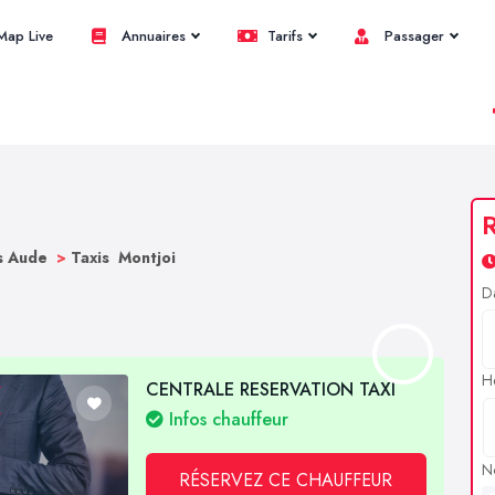
ap Live
Annuaires
Tarifs
Passager
R
s Aude
>
Taxis Montjoi
D
H
CENTRALE RESERVATION TAXI
Infos chauffeur
N
RÉSERVEZ CE CHAUFFEUR