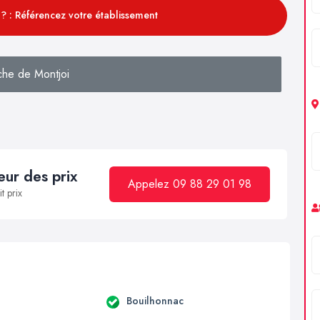
? : Référencez votre établissement
che de Montjoi
ur des prix
Appelez 09 88 29 01 98
t prix
a
Bouilhonnac