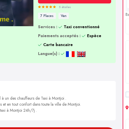
5 étoiles
B
7 Places
Van
Services :
Taxi conventionné
Paiements acceptés :
Espèce
Carte bancaire
Langue(s) :
l à un des chauffeurs de Taxi à Montjoi .
 et en tout confort dans toute la ville de Montjoi.
taxi à Montjoi 24h/7j .