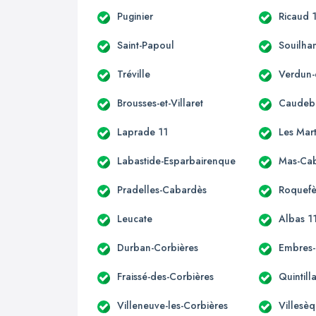
Puginier
Ricaud 
Saint-Papoul
Souilha
Tréville
Verdun-
Brousses-et-Villaret
Caudeb
Laprade 11
Les Mar
Labastide-Esparbairenque
Mas-Ca
Pradelles-Cabardès
Roquefè
Leucate
Albas 1
Durban-Corbières
Embres-
Fraissé-des-Corbières
Quintill
Villeneuve-les-Corbières
Villesè