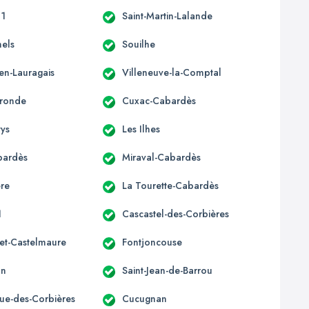
11
Saint-Martin-Lalande
nels
Souilhe
en-Lauragais
Villeneuve-la-Comptal
ronde
Cuxac-Cabardès
tys
Les Ilhes
bardès
Miraval-Cabardès
re
La Tourette-Cabardès
1
Cascastel-des-Corbières
et-Castelmaure
Fontjoncouse
an
Saint-Jean-de-Barrou
que-des-Corbières
Cucugnan