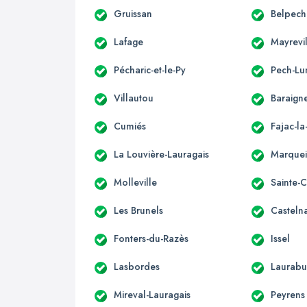
Gruissan
Belpech
Lafage
Mayrevi
Pécharic-et-le-Py
Pech-Lu
Villautou
Baraign
Cumiés
Fajac-l
La Louvière-Lauragais
Marque
Molleville
Sainte-
Les Brunels
Casteln
Fonters-du-Razès
Issel
Lasbordes
Laurabu
Mireval-Lauragais
Peyrens