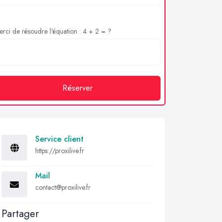
rci de résoudre l'équation : 4 + 2 = ?
Réserver
Service client
https://proxilive.fr
Mail
contact@proxilive.fr
Partager