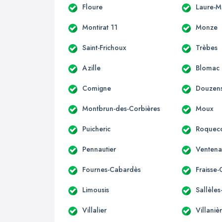
Floure
Laure-M
Montirat 11
Monze
Saint-Frichoux
Trèbes
Azille
Blomac
Comigne
Douzen
Montbrun-des-Corbières
Moux
Puicheric
Roqueco
Pennautier
Ventena
Fournes-Cabardès
Fraisse
Limousis
Sallèle
Villalier
Villaniè