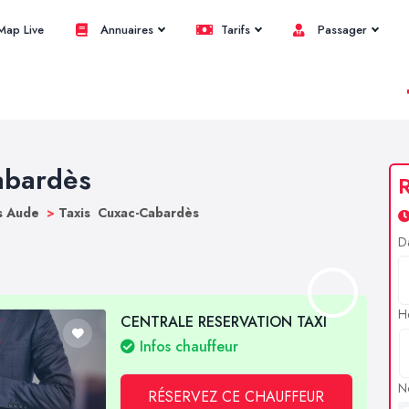
ap Live
Annuaires
Tarifs
Passager
abardès
R
s Aude
>
Taxis Cuxac-Cabardès
D
H
CENTRALE RESERVATION TAXI
Infos chauffeur
N
RÉSERVEZ CE CHAUFFEUR