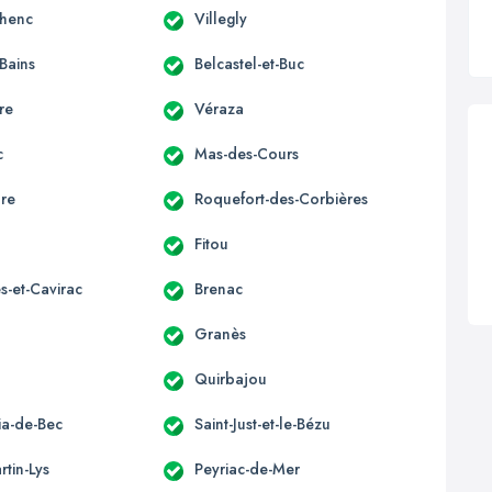
lhenc
Villegly
-Bains
Belcastel-et-Buc
re
Véraza
c
Mas-des-Cours
ure
Roquefort-des-Corbières
Fitou
s-et-Cavirac
Brenac
Granès
Quirbajou
lia-de-Bec
Saint-Just-et-le-Bézu
rtin-Lys
Peyriac-de-Mer