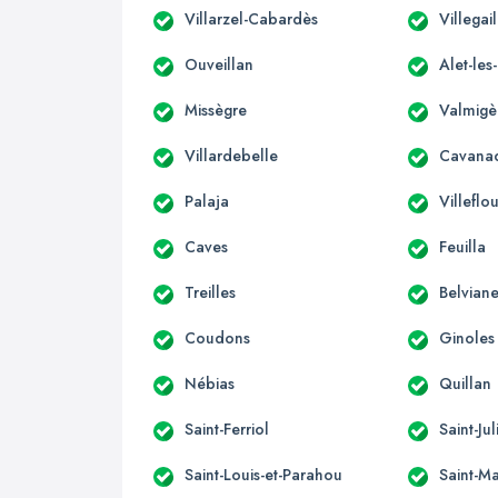
Villarzel-Cabardès
Villegai
Ouveillan
Alet-les
Missègre
Valmigè
Villardebelle
Cavana
Palaja
Villeflo
Caves
Feuilla
Treilles
Belviane
Coudons
Ginoles
Nébias
Quillan
Saint-Ferriol
Saint-Ju
Saint-Louis-et-Parahou
Saint-Ma