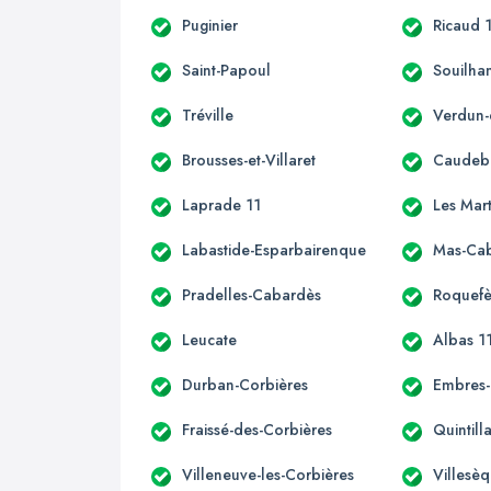
Puginier
Ricaud 
Saint-Papoul
Souilha
Tréville
Verdun-
Brousses-et-Villaret
Caudeb
Laprade 11
Les Mar
Labastide-Esparbairenque
Mas-Ca
Pradelles-Cabardès
Roquefè
Leucate
Albas 1
Durban-Corbières
Embres-
Fraissé-des-Corbières
Quintill
Villeneuve-les-Corbières
Villesè