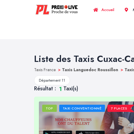
Accueil
M
Liste des Taxis Cuxac-C
Taxis France
>
Taxis Languedoc Roussillon
>
Taxi
Département 11
Résultat :
Taxi(s)
1
TOP
TAXI CONVENTIONNÉ
7 PLACES