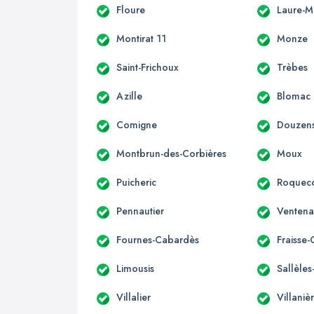
Floure
Laure-M
Montirat 11
Monze
Saint-Frichoux
Trèbes
Azille
Blomac
Comigne
Douzen
Montbrun-des-Corbières
Moux
Puicheric
Roqueco
Pennautier
Ventena
Fournes-Cabardès
Fraisse
Limousis
Sallèle
Villalier
Villaniè