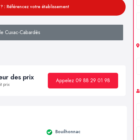
? : Référencez votre établissement
de Cuxac-Cabardès
ur des prix
Appelez 09 88 29 01 98
t prix
a
Bouilhonnac