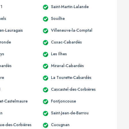
11
Saint-Martin-Lalande
nels
Souilhe
en-Lauragais
Villeneuve-la-Comptal
ronde
Cuxac-Cabardès
tys
Les Ilhes
bardès
Miraval-Cabardès
re
La Tourette-Cabardès
1
Cascastel-des-Corbières
et-Castelmaure
Fontjoncouse
an
Saint-Jean-de-Barrou
que-des-Corbières
Cucugnan