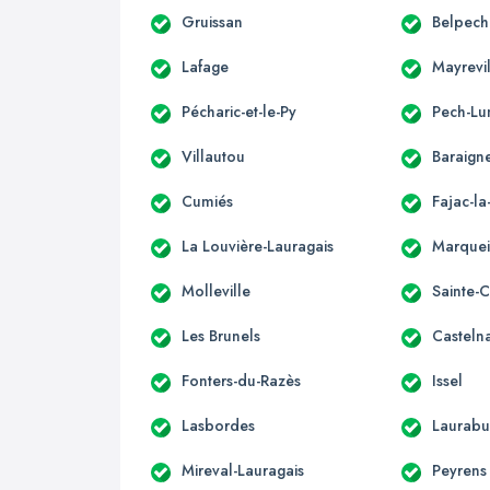
Gruissan
Belpech
Lafage
Mayrevi
Pécharic-et-le-Py
Pech-Lu
Villautou
Baraign
Cumiés
Fajac-l
La Louvière-Lauragais
Marque
Molleville
Sainte-
Les Brunels
Casteln
Fonters-du-Razès
Issel
Lasbordes
Laurabu
Mireval-Lauragais
Peyrens