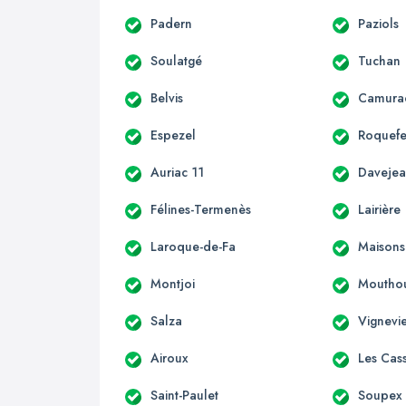
Padern
Paziols
Soulatgé
Tuchan
Belvis
Camura
Espezel
Roquefe
Auriac 11
Daveje
Félines-Termenès
Lairière
Laroque-de-Fa
Maisons
Montjoi
Moutho
Salza
Vignevie
Airoux
Les Cas
Saint-Paulet
Soupex