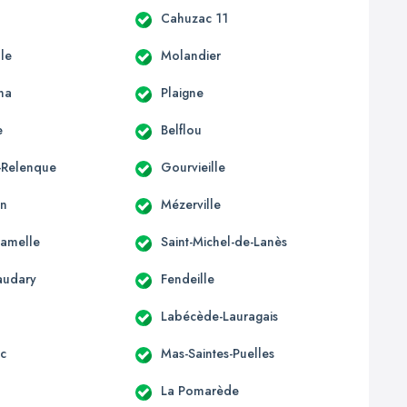
Cahuzac 11
lle
Molandier
na
Plaigne
e
Belflou
a-Relenque
Gourvieille
in
Mézerville
Camelle
Saint-Michel-de-Lanès
audary
Fendeille
Labécède-Lauragais
c
Mas-Saintes-Puelles
La Pomarède