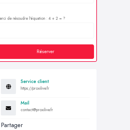
rci de résoudre l'équation : 4 + 2 = ?
Réserver
Service client
https://proxilive.fr
Mail
contact@proxilive.fr
Partager