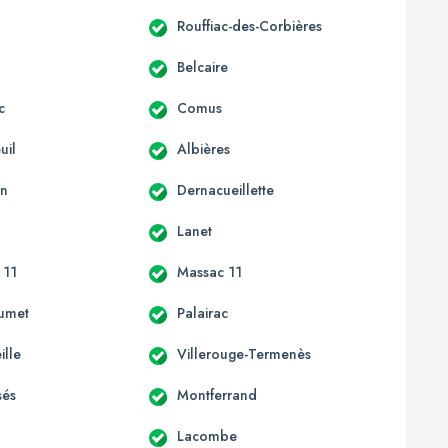
Rouffiac-des-Corbières
Belcaire
c
Comus
uil
Albières
an
Dernacueillette
Lanet
 11
Massac 11
umet
Palairac
ille
Villerouge-Termenès
sés
Montferrand
Lacombe