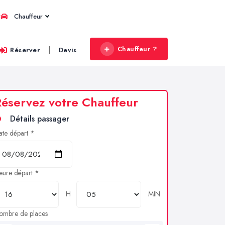
Chauffeur
Chauffeur ?
|
Réserver
Devis
éservez votre Chauffeur
Détails passager
ate départ *
eure départ *
H
MIN
ombre de places