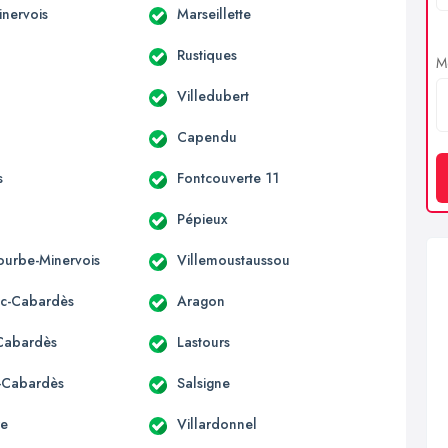
inervois
Marseillette
Rustiques
Me
Villedubert
Capendu
s
Fontcouverte 11
Pépieux
urbe-Minervois
Villemoustaussou
c-Cabardès
Aragon
-Cabardès
Lastours
s-Cabardès
Salsigne
re
Villardonnel