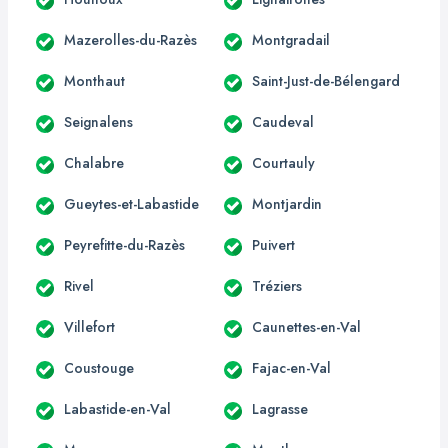
Mazerolles-du-Razès
Montgradail
Monthaut
Saint-Just-de-Bélengard
Seignalens
Caudeval
Chalabre
Courtauly
Gueytes-et-Labastide
Montjardin
Peyrefitte-du-Razès
Puivert
Rivel
Tréziers
Villefort
Caunettes-en-Val
Coustouge
Fajac-en-Val
Labastide-en-Val
Lagrasse