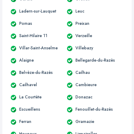
Ladern-sur-Lauquet
Leuc
Pomas
Preixan
Saint-Hilaire 11
Verzeille
Villar-Saint-Anselme
Villebazy
Alaigne
Bellegarde-du-Razès
Belvèze-du-Razès
Cailhau
Cailhavel
Cambieure
La Courtète
Donazac
Escueillens
Fenouillet-du-Razès
Ferran
Gramazie
Hounoux
Lignairolles