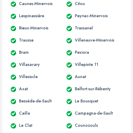
Caunes-Minervois
Citou
Lespinassière
Peyriac-Minervois
Rieux-Minervois
Trassanel
Trausse
Villeneuve-Minervois
Bram
Pexiora
Villasavary
Villepinte 11
Villesiscle
Aunat
Axat
Belfort-sur-Rébenty
Bessède-de-Sault
Le Bousquet
Cailla
Campagna-de-Sault
Le Clat
Counozouls