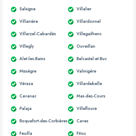
Salsigne
Villalier
Villanière
Villardonnel
Villarzel-Cabardès
Villegailhenc
Villegly
Ouveillan
Alet-les-Bains
Belcastel-et-Buc
Missègre
Valmigère
Véraza
Villardebelle
Cavanac
Mas-des-Cours
Palaja
Villefloure
Roquefort-des-Corbières
Caves
Feuilla
Fitou