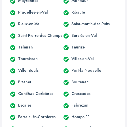
Mayronnes
Montlaur
Pradelles-en-Val
Ribaute
Rieux-en-Val
Saint-Martin-des-Puits
Saint-Pierre-des-Champs
Serviès-en-Val
Talairan
Taurize
Tournissan
Villar-en-Val
Villetritouls
Port-la-Nouvelle
Bizanet
Boutenac
Conilhac-Corbières
Cruscades
Escales
Fabrezan
Ferrals-lès-Corbières
Homps 11