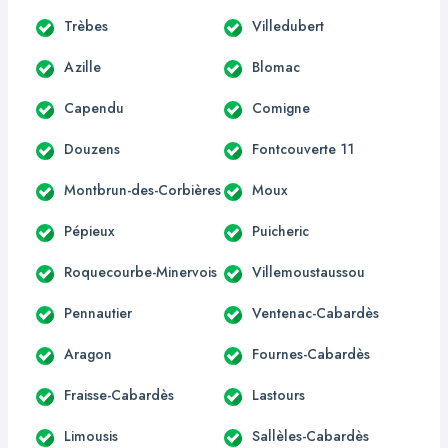
Trèbes
Villedubert
Azille
Blomac
Capendu
Comigne
Douzens
Fontcouverte 11
Montbrun-des-Corbières
Moux
Pépieux
Puicheric
Roquecourbe-Minervois
Villemoustaussou
Pennautier
Ventenac-Cabardès
Aragon
Fournes-Cabardès
Fraisse-Cabardès
Lastours
Limousis
Sallèles-Cabardès