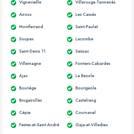
Vignevieille
Villerouge-Termenès
Airoux
Les Cassés
Montferrand
Saint-Paulet
Soupex
Lacombe
Saint-Denis 11
Saissac
Villemagne
Fontiers-Cabardes
Ajac
La Bezole
Bouriège
Bourigeole
Brugairolles
Castelreng
Cépie
Cournanel
Festes-et-Saint-André
Gaja-et-Villedieu