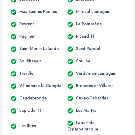
Mas-Saintes-Puelles
Mireval-Lauragais
Peyrens
La Pomarède
Puginier
Ricaud 11
Saint-Martin-Lalande
Saint-Papoul
Souilhanels
Souilhe
Tréville
Verdun-en-Lauragais
Villeneuve-la-Comptal
Brousses-et-Villaret
Caudebronde
Cuxac-Cabardès
Laprade 11
Les Martys
Labastide-
Les Ilhes
Esparbairenque