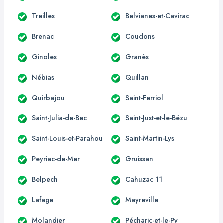
Treilles
Belvianes-et-Cavirac
Brenac
Coudons
Ginoles
Granès
Nébias
Quillan
Quirbajou
Saint-Ferriol
Saint-Julia-de-Bec
Saint-Just-et-le-Bézu
Saint-Louis-et-Parahou
Saint-Martin-Lys
Peyriac-de-Mer
Gruissan
Belpech
Cahuzac 11
Lafage
Mayreville
Molandier
Pécharic-et-le-Py