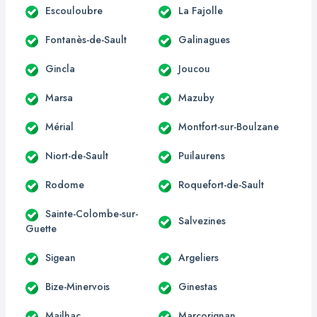
Escouloubre
La Fajolle
Fontanès-de-Sault
Galinagues
Gincla
Joucou
Marsa
Mazuby
Mérial
Montfort-sur-Boulzane
Niort-de-Sault
Puilaurens
Rodome
Roquefort-de-Sault
Sainte-Colombe-sur-
Salvezines
Guette
Sigean
Argeliers
Bize-Minervois
Ginestas
Mailhac
Marcorignan