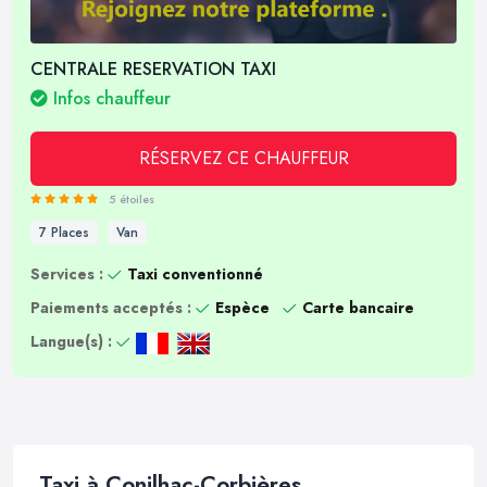
CENTRALE RESERVATION TAXI
Infos chauffeur
RÉSERVEZ CE CHAUFFEUR
5 étoiles
7 Places
Van
Services :
Taxi conventionné
Paiements acceptés :
Espèce
Carte bancaire
Langue(s) :
Taxi à Conilhac-Corbières