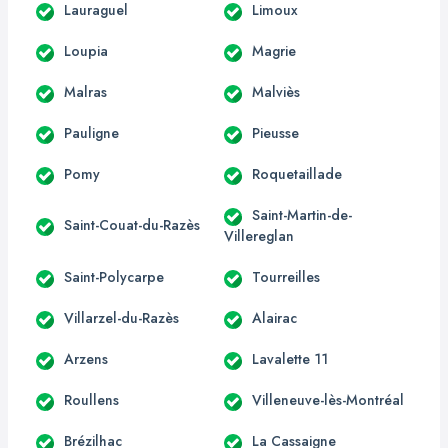
Lauraguel
Limoux
Loupia
Magrie
Malras
Malviès
Pauligne
Pieusse
Pomy
Roquetaillade
Saint-Martin-de-
Saint-Couat-du-Razès
Villereglan
Saint-Polycarpe
Tourreilles
Villarzel-du-Razès
Alairac
Arzens
Lavalette 11
Roullens
Villeneuve-lès-Montréal
Brézilhac
La Cassaigne