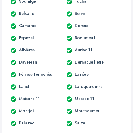
Soulatgé
Tuchan
Belcaire
Belvis
Camurac
Comus
Espezel
Roquefeuil
Albières
Auriac 11
Davejean
Dernacueillette
Félines-Termenès
Lairière
Lanet
Laroque-de-Fa
Maisons 11
Massac 11
Montjoi
Mouthoumet
Palairac
Salza