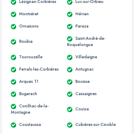
Lézignan-Corbières
Luc-sur-Orbieu
Montséret
Névian
Ornaisons
Paraza
Saint-André-de-
Roubia
Roquelongue
Tourouzelle
Villedaigne
Ferrals-les-Corbières
Antugnac
Arques 11
Bouisse
Bugarach
Cassaignes
Conilhac-de-la-
Couiza
Montagne
Coustaussa
Cubières-sur-Cinoble