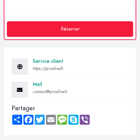
Réserver
Service client
https://proxilive.fr
Mail
contact@proxilive.fr
Partager
Share
Facebook
Twitter
Email
Message
Skype
Viber