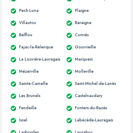
Pech-Luna
Plaigne
Villautou
Baraigne
Belflou
Cumiés
Fajac-la-Relenque
Gourvieille
La Louvière-Lauragais
Marquein
Mézerville
Molleville
Sainte-Camelle
Saint-Michel-de-Lanès
Les Brunels
Castelnaudary
Fendeille
Fonters-du-Razès
Issel
Labécède-Lauragais
Lasbordes
Laurabuc