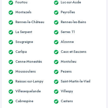
Fourtou
Luc-sur-Aude
Montazels
Peyrolles
Rennes-le-Château
Rennes-les-Bains
La Serpent
Serres 11
Sougraigne
Alzonne
Carlipa
Caux-et-Sauzens
Cenne-Monestiès
Montolieu
Moussoulens
Pezens
Raissac-sur-Lampy
Saint-Martin-le-Vieil
Villesequelande
Villespy
Cabrespine
Castans