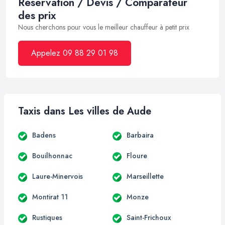
Réservation / Devis / Comparateur
des prix
Nous cherchons pour vous le meilleur chauffeur à petit prix
Appelez 09 88 29 01 98
Taxis dans Les villes de Aude
Badens
Barbaira
Bouilhonnac
Floure
Laure-Minervois
Marseillette
Montirat 11
Monze
Rustiques
Saint-Frichoux