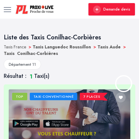
Demande devis
Liste des Taxis Conilhac-Corbières
Taxis France
>
Taxis Languedoc Roussillon
>
Taxis Aude
>
Taxis Conilhac-Corbières
Département 11
Résultat :
Taxi(s)
1
TOP
TAXI CONVENTIONNÉ
7 PLACES