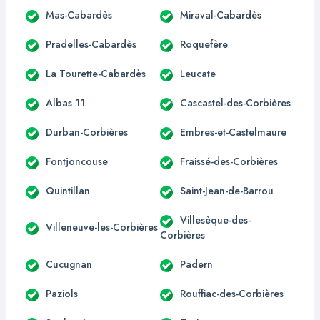
Mas-Cabardès
Miraval-Cabardès
Pradelles-Cabardès
Roquefère
La Tourette-Cabardès
Leucate
Albas 11
Cascastel-des-Corbières
Durban-Corbières
Embres-et-Castelmaure
Fontjoncouse
Fraissé-des-Corbières
Quintillan
Saint-Jean-de-Barrou
Villesèque-des-
Villeneuve-les-Corbières
Corbières
Cucugnan
Padern
Paziols
Rouffiac-des-Corbières