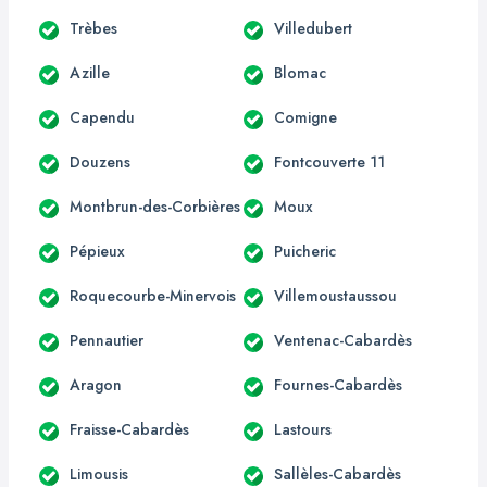
Trèbes
Villedubert
Azille
Blomac
Capendu
Comigne
Douzens
Fontcouverte 11
Montbrun-des-Corbières
Moux
Pépieux
Puicheric
Roquecourbe-Minervois
Villemoustaussou
Pennautier
Ventenac-Cabardès
Aragon
Fournes-Cabardès
Fraisse-Cabardès
Lastours
Limousis
Sallèles-Cabardès