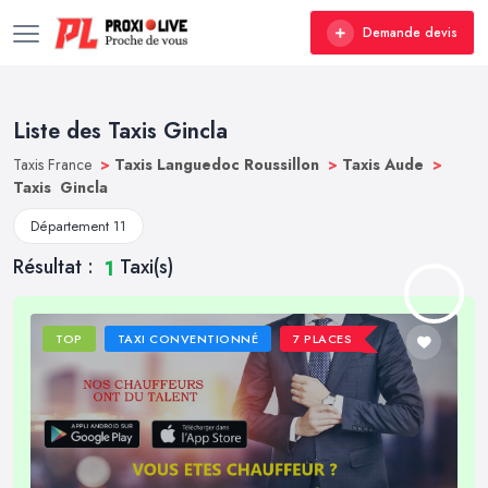
Demande devis
Liste des Taxis Gincla
Taxis France
>
Taxis Languedoc Roussillon
>
Taxis Aude
>
Taxis Gincla
Département 11
Résultat :
Taxi(s)
1
TOP
TAXI CONVENTIONNÉ
7 PLACES