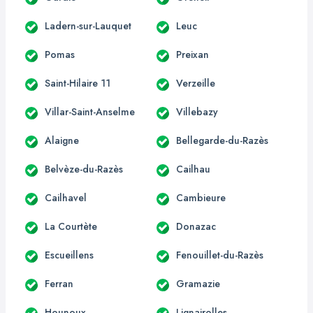
Ladern-sur-Lauquet
Leuc
Pomas
Preixan
Saint-Hilaire 11
Verzeille
Villar-Saint-Anselme
Villebazy
Alaigne
Bellegarde-du-Razès
Belvèze-du-Razès
Cailhau
Cailhavel
Cambieure
La Courtète
Donazac
Escueillens
Fenouillet-du-Razès
Ferran
Gramazie
Hounoux
Lignairolles