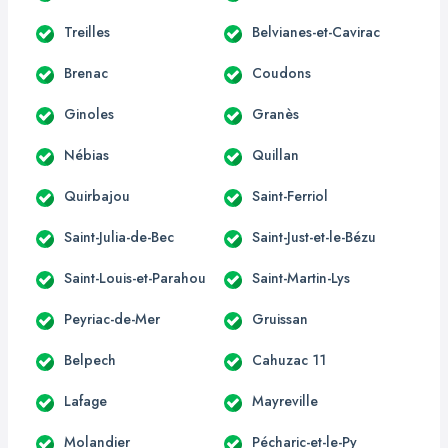
Treilles
Belvianes-et-Cavirac
Brenac
Coudons
Ginoles
Granès
Nébias
Quillan
Quirbajou
Saint-Ferriol
Saint-Julia-de-Bec
Saint-Just-et-le-Bézu
Saint-Louis-et-Parahou
Saint-Martin-Lys
Peyriac-de-Mer
Gruissan
Belpech
Cahuzac 11
Lafage
Mayreville
Molandier
Pécharic-et-le-Py