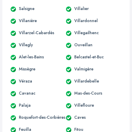
Salsigne
Villalier
Villanière
Villardonnel
Villarzel-Cabardès
Villegailhenc
Villegly
Ouveillan
Alet-les-Bains
Belcastel-et-Buc
Missègre
Valmigère
Véraza
Villardebelle
Cavanac
Mas-des-Cours
Palaja
Villefloure
Roquefort-des-Corbières
Caves
Feuilla
Fitou