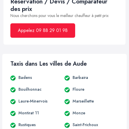
Réservation / Devis / Comparateur
des prix
Nous cherchons pour vous le meilleur chauffeur à petit prix
Appelez 09 88 29 01 98
Taxis dans Les villes de Aude
Badens
Barbaira
Bouilhonnac
Floure
Laure-Minervois
Marseillette
Montirat 11
Monze
Rustiques
Saint-Frichoux