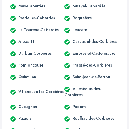
Mas-Cabardès
Miraval-Cabardès
Pradelles-Cabardès
Roquefère
La Tourette-Cabardès
Leucate
Albas 11
Cascastel-des-Corbières
Durban-Corbières
Embres-et-Castelmaure
Fontjoncouse
Fraissé-des-Corbières
Quintillan
Saint-Jean-de-Barrou
Villesèque-des-
Villeneuve-les-Corbières
Corbières
Cucugnan
Padern
Paziols
Rouffiac-des-Corbières