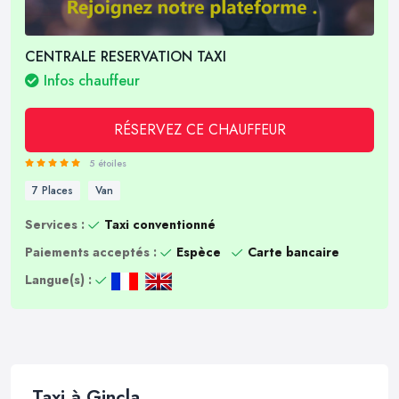
CENTRALE RESERVATION TAXI
Infos chauffeur
RÉSERVEZ CE CHAUFFEUR
5 étoiles
7 Places
Van
Services :
Taxi conventionné
Paiements acceptés :
Espèce
Carte bancaire
Langue(s) :
Taxi à Gincla