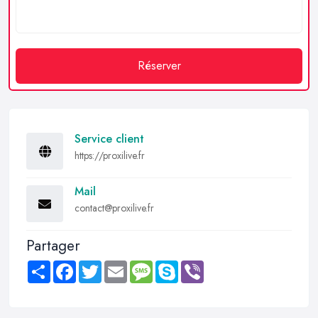
Réserver
Service client
https://proxilive.fr
Mail
contact@proxilive.fr
Partager
Share
Facebook
Twitter
Email
Message
Skype
Viber