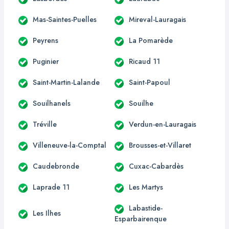
Mas-Saintes-Puelles
Mireval-Lauragais
Peyrens
La Pomarède
Puginier
Ricaud 11
Saint-Martin-Lalande
Saint-Papoul
Souilhanels
Souilhe
Tréville
Verdun-en-Lauragais
Villeneuve-la-Comptal
Brousses-et-Villaret
Caudebronde
Cuxac-Cabardès
Laprade 11
Les Martys
Labastide-
Les Ilhes
Esparbairenque