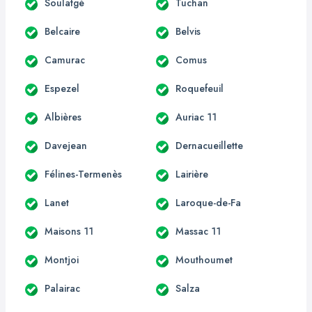
Soulatgé
Tuchan
Belcaire
Belvis
Camurac
Comus
Espezel
Roquefeuil
Albières
Auriac 11
Davejean
Dernacueillette
Félines-Termenès
Lairière
Lanet
Laroque-de-Fa
Maisons 11
Massac 11
Montjoi
Mouthoumet
Palairac
Salza