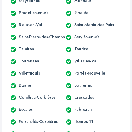
Mayronnes
Montlaur
Pradelles-en-Val
Ribaute
Rieux-en-Val
Saint-Martin-des-Puits
Saint-Pierre-des-Champs
Serviès-en-Val
Talairan
Taurize
Tournissan
Villar-en-Val
Villetritouls
Port-la-Nouvelle
Bizanet
Boutenac
Conilhac-Corbières
Cruscades
Escales
Fabrezan
Ferrals-lès-Corbières
Homps 11