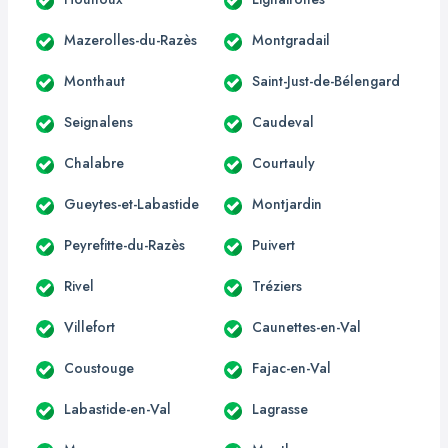
Mazerolles-du-Razès
Montgradail
Monthaut
Saint-Just-de-Bélengard
Seignalens
Caudeval
Chalabre
Courtauly
Gueytes-et-Labastide
Montjardin
Peyrefitte-du-Razès
Puivert
Rivel
Tréziers
Villefort
Caunettes-en-Val
Coustouge
Fajac-en-Val
Labastide-en-Val
Lagrasse