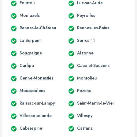
Fourtou
Luc-sur-Aude
Montazels
Peyrolles
Rennes-le-Château
Rennes-les-Bains
La Serpent
Serres 11
Sougraigne
Alzonne
Carlipa
Caux-et-Sauzens
Cenne-Monestiès
Montolieu
Moussoulens
Pezens
Raissac-sur-Lampy
Saint-Martin-le-Vieil
Villesequelande
Villespy
Cabrespine
Castans