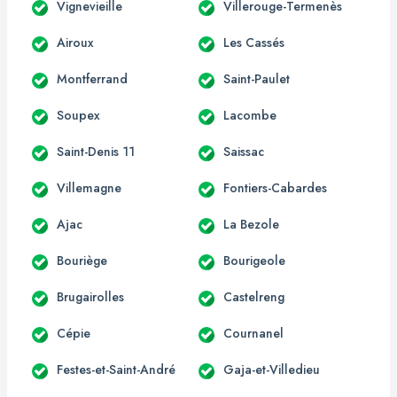
Vignevieille
Villerouge-Termenès
Airoux
Les Cassés
Montferrand
Saint-Paulet
Soupex
Lacombe
Saint-Denis 11
Saissac
Villemagne
Fontiers-Cabardes
Ajac
La Bezole
Bouriège
Bourigeole
Brugairolles
Castelreng
Cépie
Cournanel
Festes-et-Saint-André
Gaja-et-Villedieu