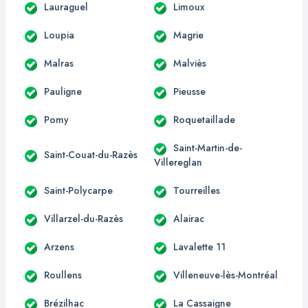
Lauraguel
Limoux
Loupia
Magrie
Malras
Malviès
Pauligne
Pieusse
Pomy
Roquetaillade
Saint-Martin-de-
Saint-Couat-du-Razès
Villereglan
Saint-Polycarpe
Tourreilles
Villarzel-du-Razès
Alairac
Arzens
Lavalette 11
Roullens
Villeneuve-lès-Montréal
Brézilhac
La Cassaigne