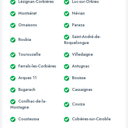
Lézignan-Corbières
Luc-sur-Orbieu
Montséret
Névian
Ornaisons
Paraza
Saint-André-de-
Roubia
Roquelongue
Tourouzelle
Villedaigne
Ferrals-les-Corbières
Antugnac
Arques 11
Bouisse
Bugarach
Cassaignes
Conilhac-de-la-
Couiza
Montagne
Coustaussa
Cubières-sur-Cinoble