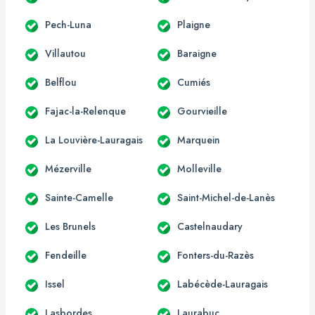
Pech-Luna
Plaigne
Villautou
Baraigne
Belflou
Cumiés
Fajac-la-Relenque
Gourvieille
La Louvière-Lauragais
Marquein
Mézerville
Molleville
Sainte-Camelle
Saint-Michel-de-Lanès
Les Brunels
Castelnaudary
Fendeille
Fonters-du-Razès
Issel
Labécède-Lauragais
Lasbordes
Laurabuc