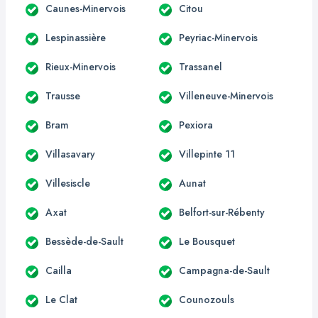
Caunes-Minervois
Citou
Lespinassière
Peyriac-Minervois
Rieux-Minervois
Trassanel
Trausse
Villeneuve-Minervois
Bram
Pexiora
Villasavary
Villepinte 11
Villesiscle
Aunat
Axat
Belfort-sur-Rébenty
Bessède-de-Sault
Le Bousquet
Cailla
Campagna-de-Sault
Le Clat
Counozouls