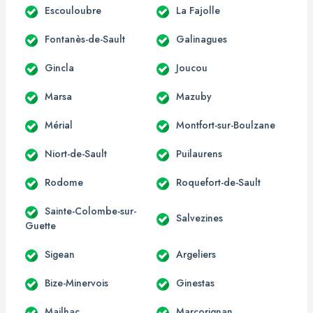
Escouloubre
La Fajolle
Fontanès-de-Sault
Galinagues
Gincla
Joucou
Marsa
Mazuby
Mérial
Montfort-sur-Boulzane
Niort-de-Sault
Puilaurens
Rodome
Roquefort-de-Sault
Sainte-Colombe-sur-
Salvezines
Guette
Sigean
Argeliers
Bize-Minervois
Ginestas
Mailhac
Marcorignan