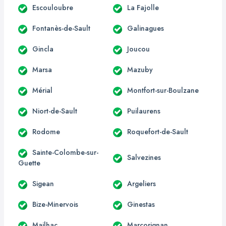
Escouloubre
La Fajolle
Fontanès-de-Sault
Galinagues
Gincla
Joucou
Marsa
Mazuby
Mérial
Montfort-sur-Boulzane
Niort-de-Sault
Puilaurens
Rodome
Roquefort-de-Sault
Sainte-Colombe-sur-
Salvezines
Guette
Sigean
Argeliers
Bize-Minervois
Ginestas
Mailhac
Marcorignan