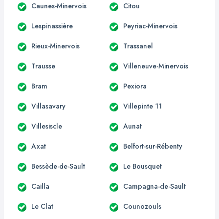
Caunes-Minervois
Citou
Lespinassière
Peyriac-Minervois
Rieux-Minervois
Trassanel
Trausse
Villeneuve-Minervois
Bram
Pexiora
Villasavary
Villepinte 11
Villesiscle
Aunat
Axat
Belfort-sur-Rébenty
Bessède-de-Sault
Le Bousquet
Cailla
Campagna-de-Sault
Le Clat
Counozouls