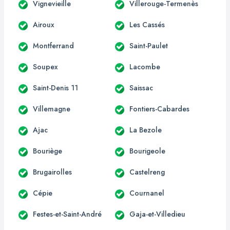
Vignevieille
Villerouge-Termenès
Airoux
Les Cassés
Montferrand
Saint-Paulet
Soupex
Lacombe
Saint-Denis 11
Saissac
Villemagne
Fontiers-Cabardes
Ajac
La Bezole
Bouriège
Bourigeole
Brugairolles
Castelreng
Cépie
Cournanel
Festes-et-Saint-André
Gaja-et-Villedieu