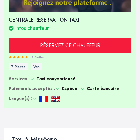
CENTRALE RESERVATION TAXI
Infos chauffeur
RÉSERVEZ CE CHAUFFEUR
5 étoiles
7 Places
Van
Services :
Taxi conventionné
Paiements acceptés :
Espèce
Carte bancaire
Langue(s) :
Taxi à Missègre