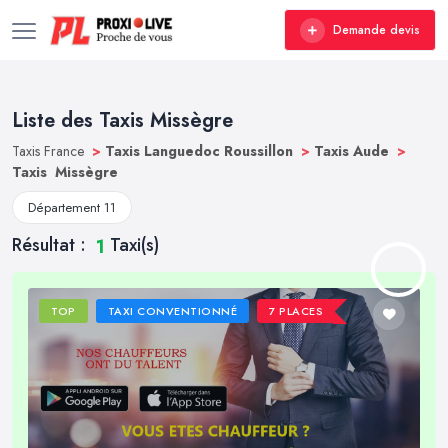
Demande devis
Liste des Taxis Missègre
Taxis France
>
Taxis Languedoc Roussillon
>
Taxis Aude
>
Taxis Missègre
Département 11
Résultat :
Taxi(s)
1
TOP
TAXI CONVENTIONNÉ
7 PLACES