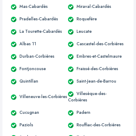
Mas-Cabardès
Miraval-Cabardès
Pradelles-Cabardès
Roquefère
La Tourette-Cabardès
Leucate
Albas 11
Cascastel-des-Corbières
Durban-Corbières
Embres-et-Castelmaure
Fontjoncouse
Fraissé-des-Corbières
Quintillan
Saint-Jean-de-Barrou
Villesèque-des-
Villeneuve-les-Corbières
Corbières
Cucugnan
Padern
Paziols
Rouffiac-des-Corbières