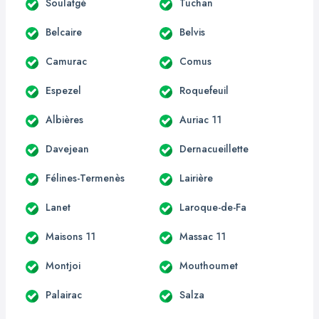
Soulatgé
Tuchan
Belcaire
Belvis
Camurac
Comus
Espezel
Roquefeuil
Albières
Auriac 11
Davejean
Dernacueillette
Félines-Termenès
Lairière
Lanet
Laroque-de-Fa
Maisons 11
Massac 11
Montjoi
Mouthoumet
Palairac
Salza