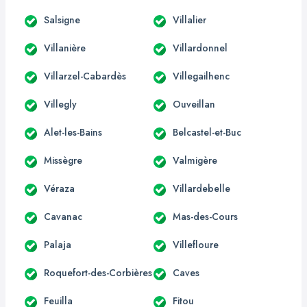
Salsigne
Villalier
Villanière
Villardonnel
Villarzel-Cabardès
Villegailhenc
Villegly
Ouveillan
Alet-les-Bains
Belcastel-et-Buc
Missègre
Valmigère
Véraza
Villardebelle
Cavanac
Mas-des-Cours
Palaja
Villefloure
Roquefort-des-Corbières
Caves
Feuilla
Fitou