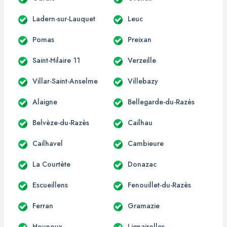
Ladern-sur-Lauquet
Leuc
Pomas
Preixan
Saint-Hilaire 11
Verzeille
Villar-Saint-Anselme
Villebazy
Alaigne
Bellegarde-du-Razès
Belvèze-du-Razès
Cailhau
Cailhavel
Cambieure
La Courtète
Donazac
Escueillens
Fenouillet-du-Razès
Ferran
Gramazie
Hounoux
Lignairolles