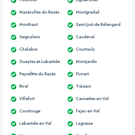
Mazerolles-du-Razès
Montgradail
Monthaut
Saint-Just-de-Bélengard
Seignalens
Caudeval
Chalabre
Courtauly
Gueytes-et-Labastide
Montjardin
Peyrefitte-du-Razès
Puivert
Rivel
Tréziers
Villefort
Caunettes-en-Val
Coustouge
Fajac-en-Val
Labastide-en-Val
Lagrasse