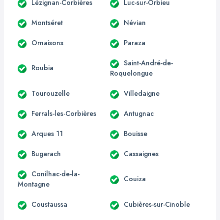
Lézignan-Corbières
Luc-sur-Orbieu
Montséret
Névian
Ornaisons
Paraza
Saint-André-de-
Roubia
Roquelongue
Tourouzelle
Villedaigne
Ferrals-les-Corbières
Antugnac
Arques 11
Bouisse
Bugarach
Cassaignes
Conilhac-de-la-
Couiza
Montagne
Coustaussa
Cubières-sur-Cinoble