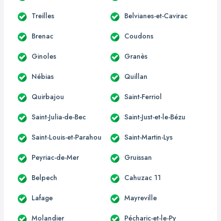
Treilles
Belvianes-et-Cavirac
Brenac
Coudons
Ginoles
Granès
Nébias
Quillan
Quirbajou
Saint-Ferriol
Saint-Julia-de-Bec
Saint-Just-et-le-Bézu
Saint-Louis-et-Parahou
Saint-Martin-Lys
Peyriac-de-Mer
Gruissan
Belpech
Cahuzac 11
Lafage
Mayreville
Molandier
Pécharic-et-le-Py