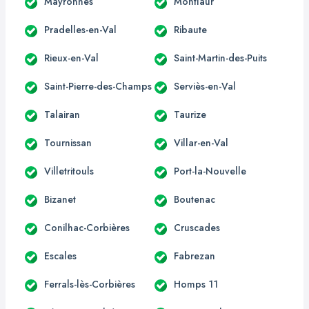
Mayronnes
Montlaur
Pradelles-en-Val
Ribaute
Rieux-en-Val
Saint-Martin-des-Puits
Saint-Pierre-des-Champs
Serviès-en-Val
Talairan
Taurize
Tournissan
Villar-en-Val
Villetritouls
Port-la-Nouvelle
Bizanet
Boutenac
Conilhac-Corbières
Cruscades
Escales
Fabrezan
Ferrals-lès-Corbières
Homps 11