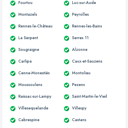
Fourtou
Luc-sur-Aude
Montazels
Peyrolles
Rennes-le-Château
Rennes-les-Bains
La Serpent
Serres 11
Sougraigne
Alzonne
Carlipa
Caux-et-Sauzens
Cenne-Monestiès
Montolieu
Moussoulens
Pezens
Raissac-sur-Lampy
Saint-Martin-le-Vieil
Villesequelande
Villespy
Cabrespine
Castans