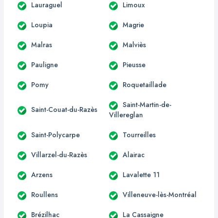
Lauraguel
Limoux
Loupia
Magrie
Malras
Malviès
Pauligne
Pieusse
Pomy
Roquetaillade
Saint-Martin-de-
Saint-Couat-du-Razès
Villereglan
Saint-Polycarpe
Tourreilles
Villarzel-du-Razès
Alairac
Arzens
Lavalette 11
Roullens
Villeneuve-lès-Montréal
Brézilhac
La Cassaigne