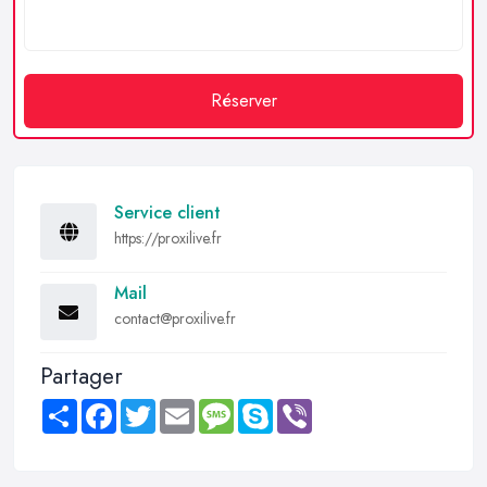
Réserver
Service client
https://proxilive.fr
Mail
contact@proxilive.fr
Partager
Share
Facebook
Twitter
Email
Message
Skype
Viber