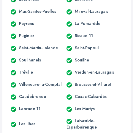
Mas-Saintes-Puelles
Mireval-Lauragais
Peyrens
La Pomarède
Puginier
Ricaud 11
Saint-Martin-Lalande
Saint-Papoul
Souilhanels
Souilhe
Tréville
Verdun-en-Lauragais
Villeneuve-la-Comptal
Brousses-et-Villaret
Caudebronde
Cuxac-Cabardès
Laprade 11
Les Martys
Labastide-
Les Ilhes
Esparbairenque