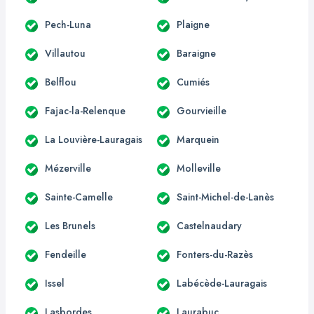
Pech-Luna
Plaigne
Villautou
Baraigne
Belflou
Cumiés
Fajac-la-Relenque
Gourvieille
La Louvière-Lauragais
Marquein
Mézerville
Molleville
Sainte-Camelle
Saint-Michel-de-Lanès
Les Brunels
Castelnaudary
Fendeille
Fonters-du-Razès
Issel
Labécède-Lauragais
Lasbordes
Laurabuc