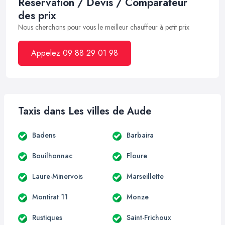
Réservation / Devis / Comparateur
des prix
Nous cherchons pour vous le meilleur chauffeur à petit prix
Appelez 09 88 29 01 98
Taxis dans Les villes de Aude
Badens
Barbaira
Bouilhonnac
Floure
Laure-Minervois
Marseillette
Montirat 11
Monze
Rustiques
Saint-Frichoux