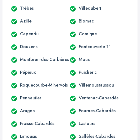
Trèbes
Villedubert
Azille
Blomac
Capendu
Comigne
Douzens
Fontcouverte 11
Montbrun-des-Corbières
Moux
Pépieux
Puicheric
Roquecourbe-Minervois
Villemoustaussou
Pennautier
Ventenac-Cabardès
Aragon
Fournes-Cabardès
Fraisse-Cabardès
Lastours
Limousis
Sallèles-Cabardès