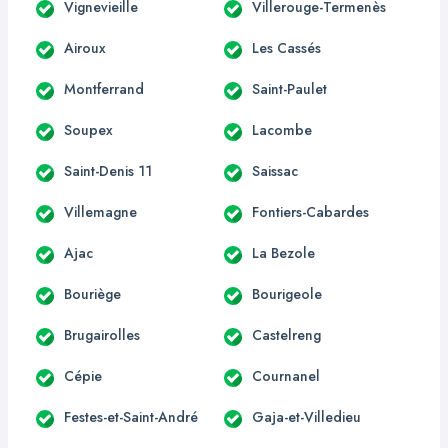
Vignevieille
Villerouge-Termenès
Airoux
Les Cassés
Montferrand
Saint-Paulet
Soupex
Lacombe
Saint-Denis 11
Saissac
Villemagne
Fontiers-Cabardes
Ajac
La Bezole
Bouriège
Bourigeole
Brugairolles
Castelreng
Cépie
Cournanel
Festes-et-Saint-André
Gaja-et-Villedieu