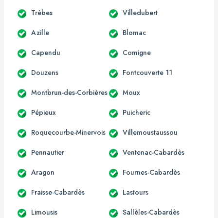
Trèbes
Villedubert
Azille
Blomac
Capendu
Comigne
Douzens
Fontcouverte 11
Montbrun-des-Corbières
Moux
Pépieux
Puicheric
Roquecourbe-Minervois
Villemoustaussou
Pennautier
Ventenac-Cabardès
Aragon
Fournes-Cabardès
Fraisse-Cabardès
Lastours
Limousis
Sallèles-Cabardès