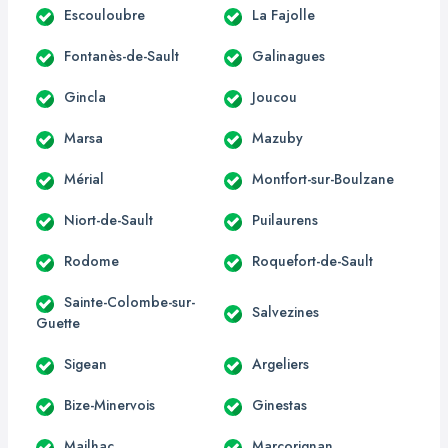
Escouloubre
La Fajolle
Fontanès-de-Sault
Galinagues
Gincla
Joucou
Marsa
Mazuby
Mérial
Montfort-sur-Boulzane
Niort-de-Sault
Puilaurens
Rodome
Roquefort-de-Sault
Sainte-Colombe-sur-
Salvezines
Guette
Sigean
Argeliers
Bize-Minervois
Ginestas
Mailhac
Marcorignan