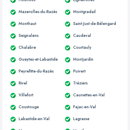
Mazerolles-du-Razès
Montgradail
Monthaut
Saint-Just-de-Bélengard
Seignalens
Caudeval
Chalabre
Courtauly
Gueytes-et-Labastide
Montjardin
Peyrefitte-du-Razès
Puivert
Rivel
Tréziers
Villefort
Caunettes-en-Val
Coustouge
Fajac-en-Val
Labastide-en-Val
Lagrasse