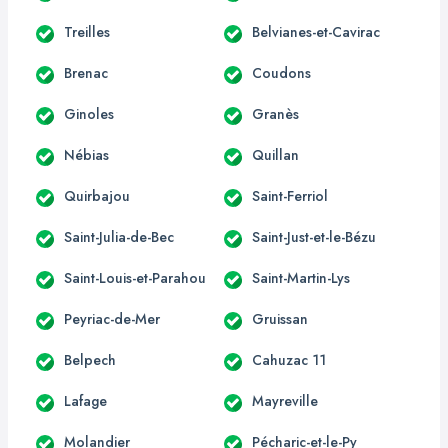
Treilles
Belvianes-et-Cavirac
Brenac
Coudons
Ginoles
Granès
Nébias
Quillan
Quirbajou
Saint-Ferriol
Saint-Julia-de-Bec
Saint-Just-et-le-Bézu
Saint-Louis-et-Parahou
Saint-Martin-Lys
Peyriac-de-Mer
Gruissan
Belpech
Cahuzac 11
Lafage
Mayreville
Molandier
Pécharic-et-le-Py