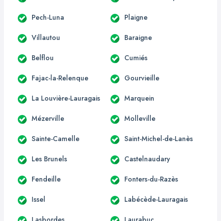
Pech-Luna
Plaigne
Villautou
Baraigne
Belflou
Cumiés
Fajac-la-Relenque
Gourvieille
La Louvière-Lauragais
Marquein
Mézerville
Molleville
Sainte-Camelle
Saint-Michel-de-Lanès
Les Brunels
Castelnaudary
Fendeille
Fonters-du-Razès
Issel
Labécède-Lauragais
Lasbordes
Laurabuc