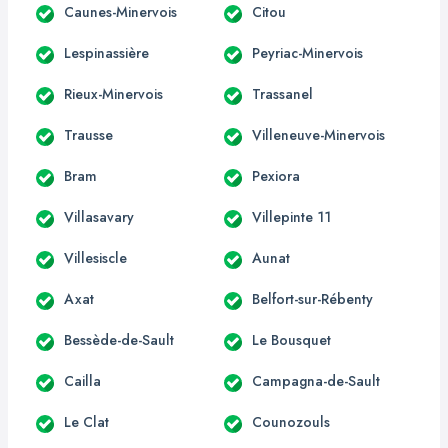
Caunes-Minervois
Citou
Lespinassière
Peyriac-Minervois
Rieux-Minervois
Trassanel
Trausse
Villeneuve-Minervois
Bram
Pexiora
Villasavary
Villepinte 11
Villesiscle
Aunat
Axat
Belfort-sur-Rébenty
Bessède-de-Sault
Le Bousquet
Cailla
Campagna-de-Sault
Le Clat
Counozouls