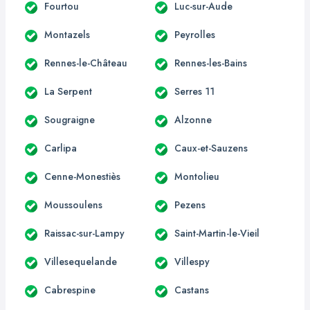
Fourtou
Luc-sur-Aude
Montazels
Peyrolles
Rennes-le-Château
Rennes-les-Bains
La Serpent
Serres 11
Sougraigne
Alzonne
Carlipa
Caux-et-Sauzens
Cenne-Monestiès
Montolieu
Moussoulens
Pezens
Raissac-sur-Lampy
Saint-Martin-le-Vieil
Villesequelande
Villespy
Cabrespine
Castans