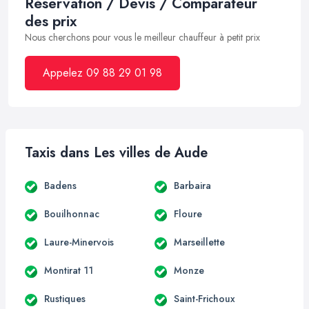
Réservation / Devis / Comparateur
des prix
Nous cherchons pour vous le meilleur chauffeur à petit prix
Appelez 09 88 29 01 98
Taxis dans Les villes de Aude
Badens
Barbaira
Bouilhonnac
Floure
Laure-Minervois
Marseillette
Montirat 11
Monze
Rustiques
Saint-Frichoux