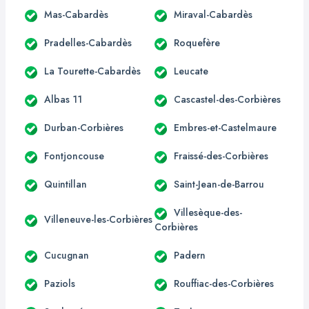
Mas-Cabardès
Miraval-Cabardès
Pradelles-Cabardès
Roquefère
La Tourette-Cabardès
Leucate
Albas 11
Cascastel-des-Corbières
Durban-Corbières
Embres-et-Castelmaure
Fontjoncouse
Fraissé-des-Corbières
Quintillan
Saint-Jean-de-Barrou
Villesèque-des-
Villeneuve-les-Corbières
Corbières
Cucugnan
Padern
Paziols
Rouffiac-des-Corbières