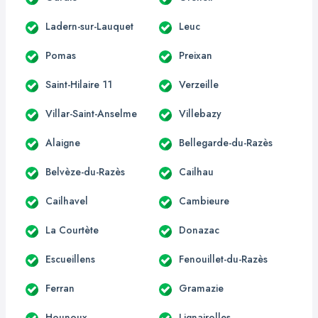
Ladern-sur-Lauquet
Leuc
Pomas
Preixan
Saint-Hilaire 11
Verzeille
Villar-Saint-Anselme
Villebazy
Alaigne
Bellegarde-du-Razès
Belvèze-du-Razès
Cailhau
Cailhavel
Cambieure
La Courtète
Donazac
Escueillens
Fenouillet-du-Razès
Ferran
Gramazie
Hounoux
Lignairolles