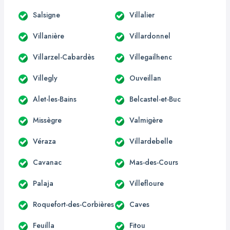
Salsigne
Villalier
Villanière
Villardonnel
Villarzel-Cabardès
Villegailhenc
Villegly
Ouveillan
Alet-les-Bains
Belcastel-et-Buc
Missègre
Valmigère
Véraza
Villardebelle
Cavanac
Mas-des-Cours
Palaja
Villefloure
Roquefort-des-Corbières
Caves
Feuilla
Fitou