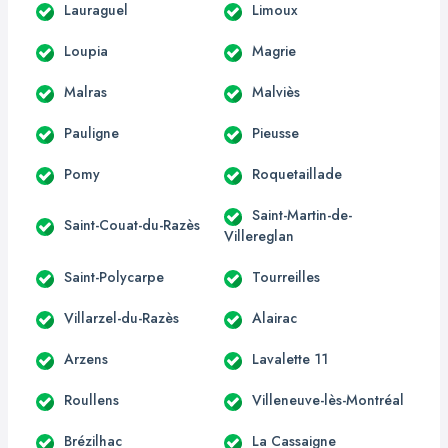
Lauraguel
Limoux
Loupia
Magrie
Malras
Malviès
Pauligne
Pieusse
Pomy
Roquetaillade
Saint-Martin-de-
Saint-Couat-du-Razès
Villereglan
Saint-Polycarpe
Tourreilles
Villarzel-du-Razès
Alairac
Arzens
Lavalette 11
Roullens
Villeneuve-lès-Montréal
Brézilhac
La Cassaigne