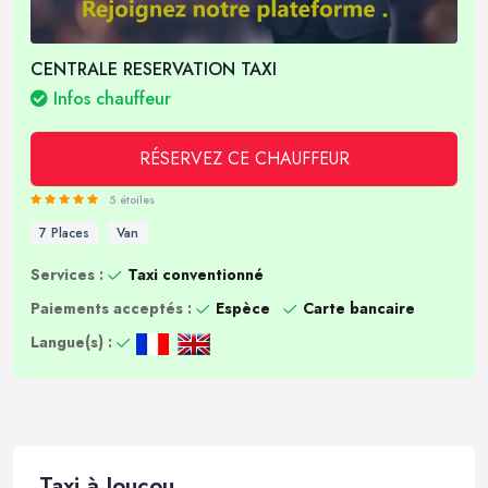
CENTRALE RESERVATION TAXI
Infos chauffeur
RÉSERVEZ CE CHAUFFEUR
5 étoiles
7 Places
Van
Services :
Taxi conventionné
Paiements acceptés :
Espèce
Carte bancaire
Langue(s) :
Taxi à Joucou