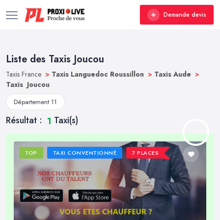
Demande devis
Liste des Taxis Joucou
Taxis France
>
Taxis Languedoc Roussillon
>
Taxis Aude
>
Taxis Joucou
Département 11
Résultat :
Taxi(s)
1
TOP
TAXI CONVENTIONNÉ
7 PLACES