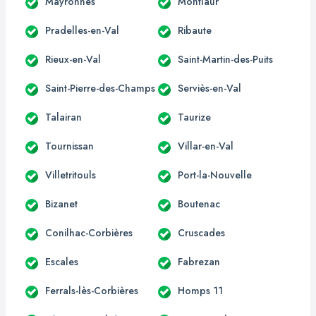
Mayronnes
Montlaur
Pradelles-en-Val
Ribaute
Rieux-en-Val
Saint-Martin-des-Puits
Saint-Pierre-des-Champs
Serviès-en-Val
Talairan
Taurize
Tournissan
Villar-en-Val
Villetritouls
Port-la-Nouvelle
Bizanet
Boutenac
Conilhac-Corbières
Cruscades
Escales
Fabrezan
Ferrals-lès-Corbières
Homps 11