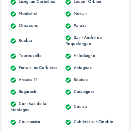
Lézignan-Corbières
Luc-sur-Orbieu
Montséret
Névian
Ornaisons
Paraza
Saint-André-de-
Roubia
Roquelongue
Tourouzelle
Villedaigne
Ferrals-les-Corbières
Antugnac
Arques 11
Bouisse
Bugarach
Cassaignes
Conilhac-de-la-
Couiza
Montagne
Coustaussa
Cubières-sur-Cinoble