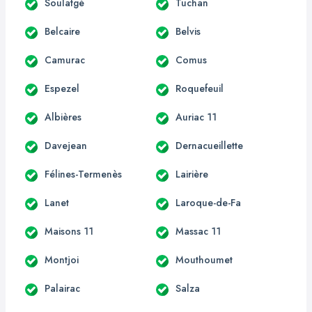
Soulatgé
Tuchan
Belcaire
Belvis
Camurac
Comus
Espezel
Roquefeuil
Albières
Auriac 11
Davejean
Dernacueillette
Félines-Termenès
Lairière
Lanet
Laroque-de-Fa
Maisons 11
Massac 11
Montjoi
Mouthoumet
Palairac
Salza