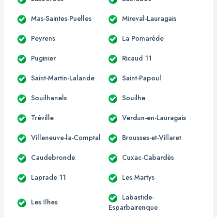
Mas-Saintes-Puelles
Mireval-Lauragais
Peyrens
La Pomarède
Puginier
Ricaud 11
Saint-Martin-Lalande
Saint-Papoul
Souilhanels
Souilhe
Tréville
Verdun-en-Lauragais
Villeneuve-la-Comptal
Brousses-et-Villaret
Caudebronde
Cuxac-Cabardès
Laprade 11
Les Martys
Labastide-
Les Ilhes
Esparbairenque