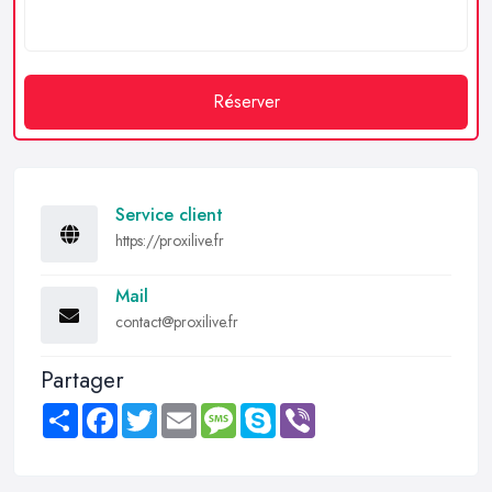
Réserver
Service client
https://proxilive.fr
Mail
contact@proxilive.fr
Partager
Share
Facebook
Twitter
Email
Message
Skype
Viber