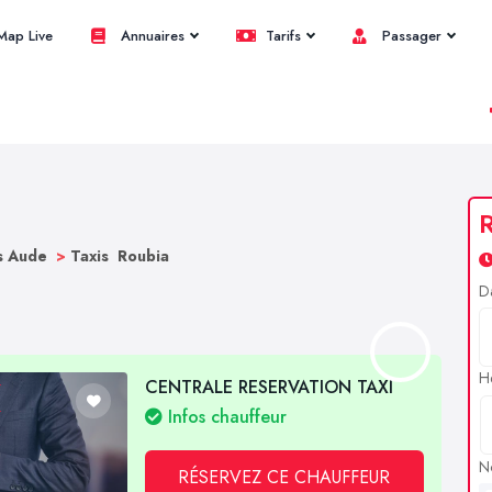
ap Live
Annuaires
Tarifs
Passager
R
s Aude
>
Taxis Roubia
D
H
CENTRALE RESERVATION TAXI
Infos chauffeur
N
RÉSERVEZ CE CHAUFFEUR