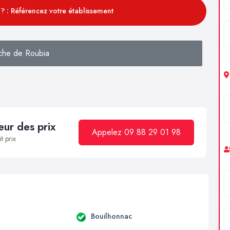
? : Référencez votre établissement
che de Roubia
ur des prix
Appelez 09 88 29 01 98
t prix
a
Bouilhonnac