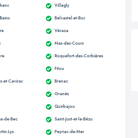
lhenc
Villegly
-Bains
Belcastel-et-Buc
re
Véraza
c
Mas-des-Cours
ure
Roquefort-des-Corbières
Fitou
s-et-Cavirac
Brenac
Granès
Quirbajou
lia-de-Bec
Saint-Just-et-le-Bézu
rtin-Lys
Peyriac-de-Mer