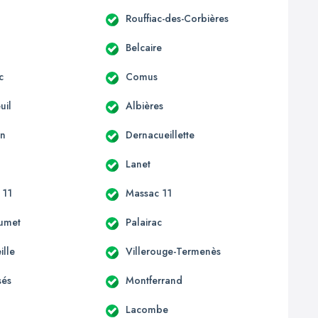
Rouffiac-des-Corbières
Belcaire
c
Comus
uil
Albières
an
Dernacueillette
Lanet
 11
Massac 11
umet
Palairac
ille
Villerouge-Termenès
sés
Montferrand
Lacombe