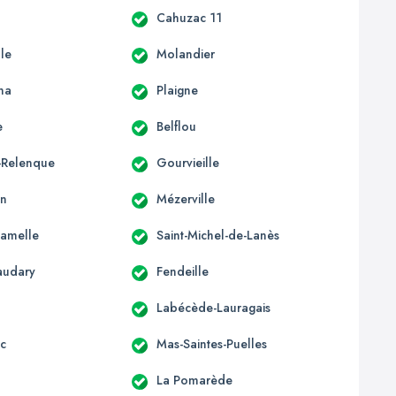
Cahuzac 11
lle
Molandier
na
Plaigne
e
Belflou
a-Relenque
Gourvieille
in
Mézerville
Camelle
Saint-Michel-de-Lanès
audary
Fendeille
Labécède-Lauragais
c
Mas-Saintes-Puelles
La Pomarède