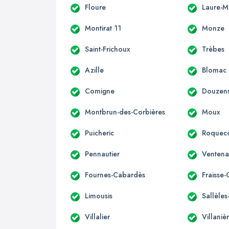
Floure
Laure-M
Montirat 11
Monze
Saint-Frichoux
Trèbes
Azille
Blomac
Comigne
Douzen
Montbrun-des-Corbières
Moux
Puicheric
Roqueco
Pennautier
Ventena
Fournes-Cabardès
Fraisse
Limousis
Sallèle
Villalier
Villaniè