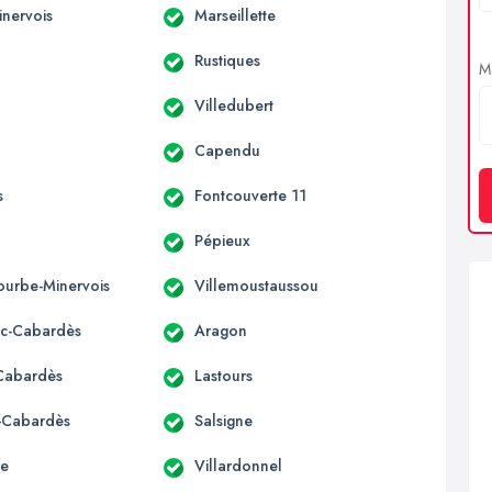
inervois
Marseillette
Rustiques
Me
Villedubert
Capendu
s
Fontcouverte 11
Pépieux
urbe-Minervois
Villemoustaussou
c-Cabardès
Aragon
-Cabardès
Lastours
s-Cabardès
Salsigne
re
Villardonnel