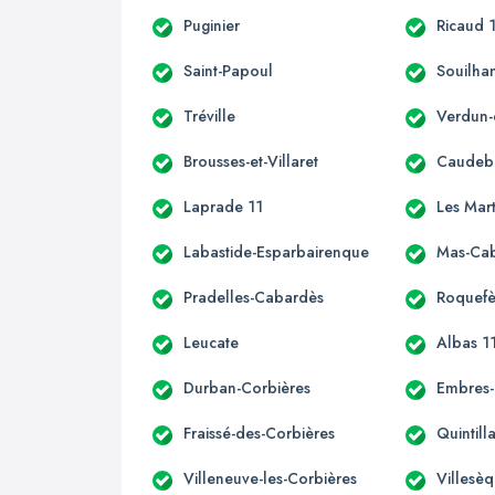
Puginier
Ricaud 
Saint-Papoul
Souilha
Tréville
Verdun-
Brousses-et-Villaret
Caudeb
Laprade 11
Les Mar
Labastide-Esparbairenque
Mas-Ca
Pradelles-Cabardès
Roquefè
Leucate
Albas 1
Durban-Corbières
Embres-
Fraissé-des-Corbières
Quintill
Villeneuve-les-Corbières
Villesè