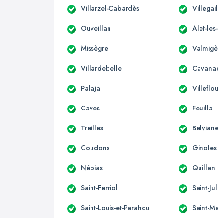
Villarzel-Cabardès
Villegai
Ouveillan
Alet-les
Missègre
Valmigè
Villardebelle
Cavana
Palaja
Villeflo
Caves
Feuilla
Treilles
Belviane
Coudons
Ginoles
Nébias
Quillan
Saint-Ferriol
Saint-Ju
Saint-Louis-et-Parahou
Saint-Ma