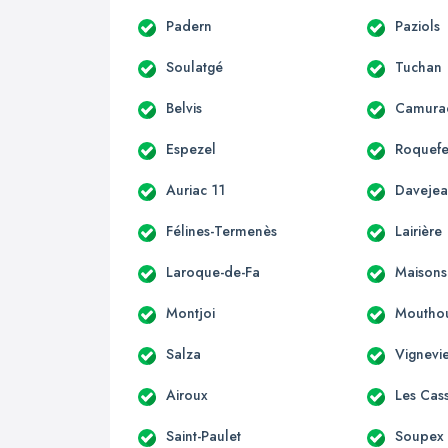
Padern
Paziols
Soulatgé
Tuchan
Belvis
Camura
Espezel
Roquefe
Auriac 11
Daveje
Félines-Termenès
Lairière
Laroque-de-Fa
Maisons
Montjoi
Moutho
Salza
Vignevie
Airoux
Les Cas
Saint-Paulet
Soupex