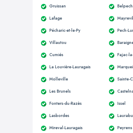
Gruissan
Belpech
Lafage
Mayrevi
Pécharic-et-le-Py
Pech-Lu
Villautou
Baraign
Cumiés
Fajac-l
La Louvière-Lauragais
Marque
Molleville
Sainte-
Les Brunels
Casteln
Fonters-du-Razès
Issel
Lasbordes
Laurabu
Mireval-Lauragais
Peyrens