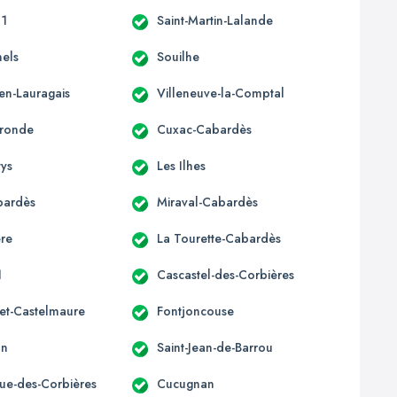
11
Saint-Martin-Lalande
nels
Souilhe
en-Lauragais
Villeneuve-la-Comptal
ronde
Cuxac-Cabardès
tys
Les Ilhes
bardès
Miraval-Cabardès
re
La Tourette-Cabardès
1
Cascastel-des-Corbières
et-Castelmaure
Fontjoncouse
an
Saint-Jean-de-Barrou
que-des-Corbières
Cucugnan