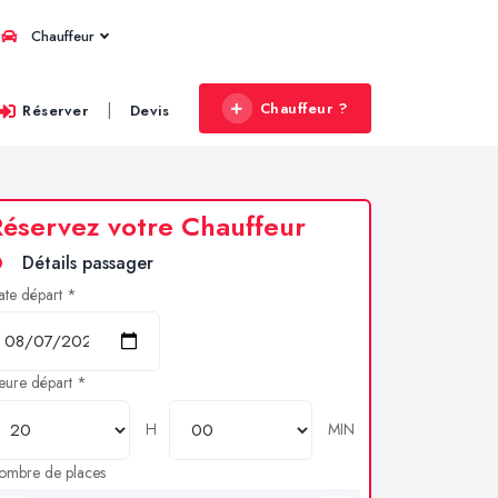
Chauffeur
Chauffeur ?
|
Réserver
Devis
éservez votre Chauffeur
Détails passager
ate départ *
eure départ *
H
MIN
ombre de places