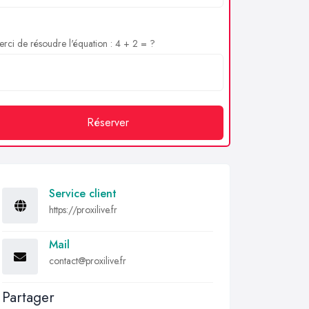
rci de résoudre l'équation : 4 + 2 = ?
Réserver
Service client
https://proxilive.fr
Mail
contact@proxilive.fr
Partager