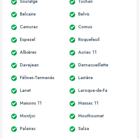
Soulatgé
Tuchan
Belcaire
Belvis
Camurac
Comus
Espezel
Roquefeuil
Albières
Auriac 11
Davejean
Dernacueillette
Félines-Termenès
Lairière
Lanet
Laroque-de-Fa
Maisons 11
Massac 11
Montjoi
Mouthoumet
Palairac
Salza