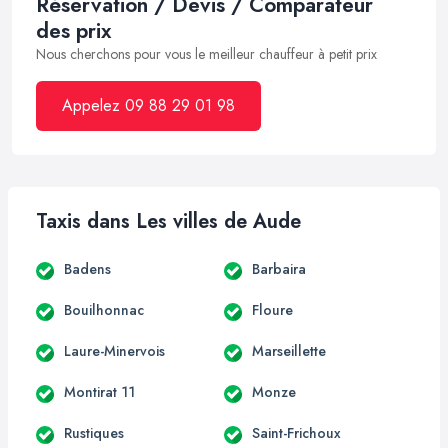
Réservation / Devis / Comparateur
des prix
Nous cherchons pour vous le meilleur chauffeur à petit prix
Appelez 09 88 29 01 98
Taxis dans Les villes de Aude
Badens
Barbaira
Bouilhonnac
Floure
Laure-Minervois
Marseillette
Montirat 11
Monze
Rustiques
Saint-Frichoux