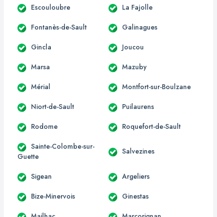
Escouloubre
La Fajolle
Fontanès-de-Sault
Galinagues
Gincla
Joucou
Marsa
Mazuby
Mérial
Montfort-sur-Boulzane
Niort-de-Sault
Puilaurens
Rodome
Roquefort-de-Sault
Sainte-Colombe-sur-
Salvezines
Guette
Sigean
Argeliers
Bize-Minervois
Ginestas
Mailhac
Marcorignan