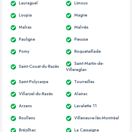
Lauraguel
Limoux
Loupia
Magrie
Malras
Malviès
Pauligne
Pieusse
Pomy
Roquetaillade
Saint-Martin-de-
Saint-Couat-du-Razès
Villereglan
Saint-Polycarpe
Tourreilles
Villarzel-du-Razès
Alairac
Arzens
Lavalette 11
Roullens
Villeneuve-lès-Montréal
Brézilhac
La Cassaigne