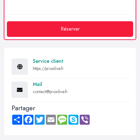
Réserver
Service client
https://proxilive.fr
Mail
contact@proxilive.fr
Partager
Share
Facebook
Twitter
Email
Message
Skype
Viber