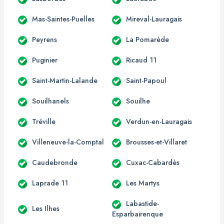
Mas-Saintes-Puelles
Mireval-Lauragais
Peyrens
La Pomarède
Puginier
Ricaud 11
Saint-Martin-Lalande
Saint-Papoul
Souilhanels
Souilhe
Tréville
Verdun-en-Lauragais
Villeneuve-la-Comptal
Brousses-et-Villaret
Caudebronde
Cuxac-Cabardès
Laprade 11
Les Martys
Labastide-
Les Ilhes
Esparbairenque