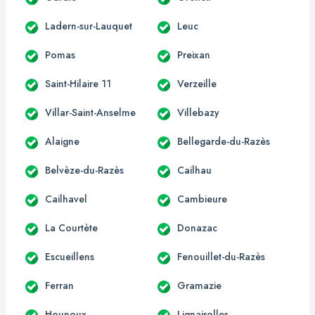
Ladern-sur-Lauquet
Leuc
Pomas
Preixan
Saint-Hilaire 11
Verzeille
Villar-Saint-Anselme
Villebazy
Alaigne
Bellegarde-du-Razès
Belvèze-du-Razès
Cailhau
Cailhavel
Cambieure
La Courtète
Donazac
Escueillens
Fenouillet-du-Razès
Ferran
Gramazie
Hounoux
Lignairolles