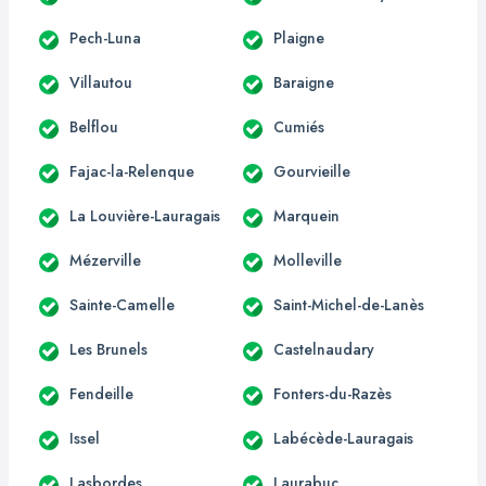
Pech-Luna
Plaigne
Villautou
Baraigne
Belflou
Cumiés
Fajac-la-Relenque
Gourvieille
La Louvière-Lauragais
Marquein
Mézerville
Molleville
Sainte-Camelle
Saint-Michel-de-Lanès
Les Brunels
Castelnaudary
Fendeille
Fonters-du-Razès
Issel
Labécède-Lauragais
Lasbordes
Laurabuc