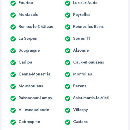
Fourtou
Luc-sur-Aude
Montazels
Peyrolles
Rennes-le-Château
Rennes-les-Bains
La Serpent
Serres 11
Sougraigne
Alzonne
Carlipa
Caux-et-Sauzens
Cenne-Monestiès
Montolieu
Moussoulens
Pezens
Raissac-sur-Lampy
Saint-Martin-le-Vieil
Villesequelande
Villespy
Cabrespine
Castans