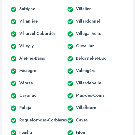
Salsigne
Villalier
Villanière
Villardonnel
Villarzel-Cabardès
Villegailhenc
Villegly
Ouveillan
Alet-les-Bains
Belcastel-et-Buc
Missègre
Valmigère
Véraza
Villardebelle
Cavanac
Mas-des-Cours
Palaja
Villefloure
Roquefort-des-Corbières
Caves
Feuilla
Fitou