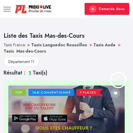
Demande devis
Liste des Taxis Mas-des-Cours
Taxis France
>
Taxis Languedoc Roussillon
>
Taxis Aude
>
Taxis Mas-des-Cours
Département 11
Résultat :
Taxi(s)
1
TOP
TAXI CONVENTIONNÉ
7 PLACES