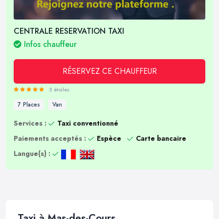
CENTRALE RESERVATION TAXI
Infos chauffeur
RÉSERVEZ CE CHAUFFEUR
5 étoiles
7 Places
Van
Services :
Taxi conventionné
Paiements acceptés :
Espèce
Carte bancaire
Langue(s) :
Taxi à Mas-des-Cours