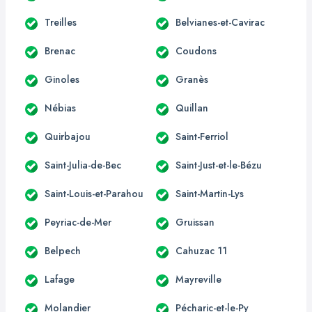
Treilles
Belvianes-et-Cavirac
Brenac
Coudons
Ginoles
Granès
Nébias
Quillan
Quirbajou
Saint-Ferriol
Saint-Julia-de-Bec
Saint-Just-et-le-Bézu
Saint-Louis-et-Parahou
Saint-Martin-Lys
Peyriac-de-Mer
Gruissan
Belpech
Cahuzac 11
Lafage
Mayreville
Molandier
Pécharic-et-le-Py