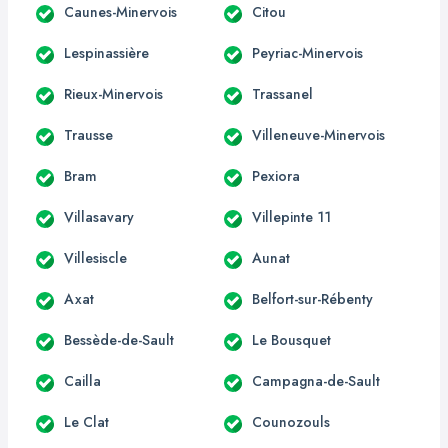
Caunes-Minervois
Citou
Lespinassière
Peyriac-Minervois
Rieux-Minervois
Trassanel
Trausse
Villeneuve-Minervois
Bram
Pexiora
Villasavary
Villepinte 11
Villesiscle
Aunat
Axat
Belfort-sur-Rébenty
Bessède-de-Sault
Le Bousquet
Cailla
Campagna-de-Sault
Le Clat
Counozouls