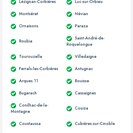
Lézignan-Corbières
Luc-sur-Orbieu
Montséret
Névian
Ornaisons
Paraza
Saint-André-de-
Roubia
Roquelongue
Tourouzelle
Villedaigne
Ferrals-les-Corbières
Antugnac
Arques 11
Bouisse
Bugarach
Cassaignes
Conilhac-de-la-
Couiza
Montagne
Coustaussa
Cubières-sur-Cinoble