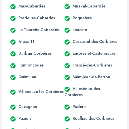
Mas-Cabardès
Miraval-Cabardès
Pradelles-Cabardès
Roquefère
La Tourette-Cabardès
Leucate
Albas 11
Cascastel-des-Corbières
Durban-Corbières
Embres-et-Castelmaure
Fontjoncouse
Fraissé-des-Corbières
Quintillan
Saint-Jean-de-Barrou
Villesèque-des-
Villeneuve-les-Corbières
Corbières
Cucugnan
Padern
Paziols
Rouffiac-des-Corbières