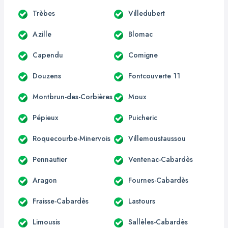
Trèbes
Villedubert
Azille
Blomac
Capendu
Comigne
Douzens
Fontcouverte 11
Montbrun-des-Corbières
Moux
Pépieux
Puicheric
Roquecourbe-Minervois
Villemoustaussou
Pennautier
Ventenac-Cabardès
Aragon
Fournes-Cabardès
Fraisse-Cabardès
Lastours
Limousis
Sallèles-Cabardès