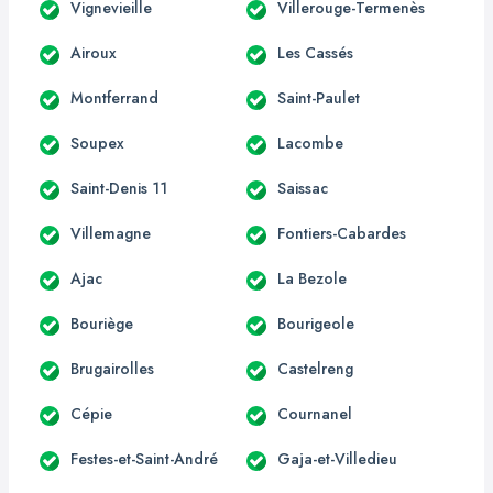
Vignevieille
Villerouge-Termenès
Airoux
Les Cassés
Montferrand
Saint-Paulet
Soupex
Lacombe
Saint-Denis 11
Saissac
Villemagne
Fontiers-Cabardes
Ajac
La Bezole
Bouriège
Bourigeole
Brugairolles
Castelreng
Cépie
Cournanel
Festes-et-Saint-André
Gaja-et-Villedieu