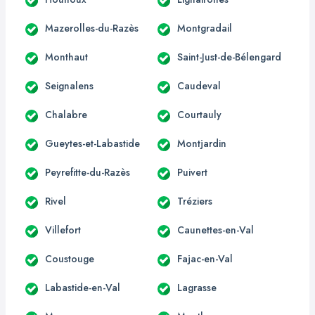
Mazerolles-du-Razès
Montgradail
Monthaut
Saint-Just-de-Bélengard
Seignalens
Caudeval
Chalabre
Courtauly
Gueytes-et-Labastide
Montjardin
Peyrefitte-du-Razès
Puivert
Rivel
Tréziers
Villefort
Caunettes-en-Val
Coustouge
Fajac-en-Val
Labastide-en-Val
Lagrasse