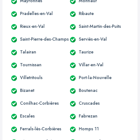
Mayronnes
Montlaur
Pradelles-en-Val
Ribaute
Rieux-en-Val
Saint-Martin-des-Puits
Saint-Pierre-des-Champs
Serviès-en-Val
Talairan
Taurize
Tournissan
Villar-en-Val
Villetritouls
Port-la-Nouvelle
Bizanet
Boutenac
Conilhac-Corbières
Cruscades
Escales
Fabrezan
Ferrals-lès-Corbières
Homps 11