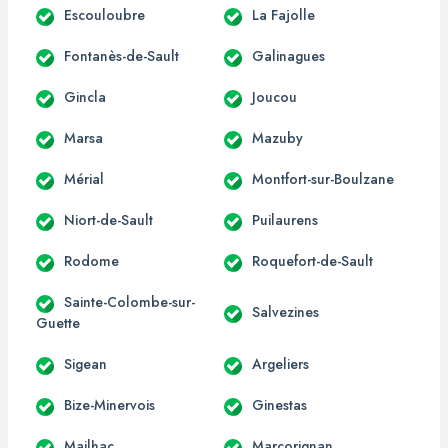
Escouloubre
La Fajolle
Fontanès-de-Sault
Galinagues
Gincla
Joucou
Marsa
Mazuby
Mérial
Montfort-sur-Boulzane
Niort-de-Sault
Puilaurens
Rodome
Roquefort-de-Sault
Sainte-Colombe-sur-
Salvezines
Guette
Sigean
Argeliers
Bize-Minervois
Ginestas
Mailhac
Marcorignan