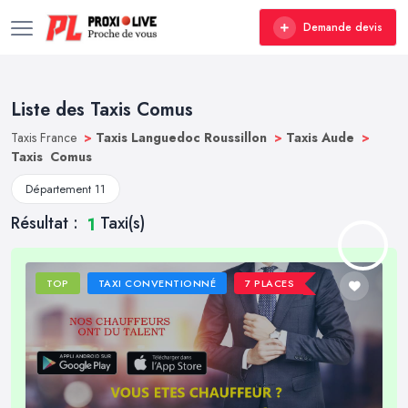
Demande devis
Liste des Taxis Comus
Taxis France
>
Taxis Languedoc Roussillon
>
Taxis Aude
>
Taxis Comus
Département 11
Résultat :
Taxi(s)
1
TOP
TAXI CONVENTIONNÉ
7 PLACES