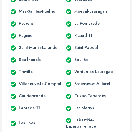
Mas-Saintes-Puelles
Mireval-Lauragais
Peyrens
La Pomarède
Puginier
Ricaud 11
Saint-Martin-Lalande
Saint-Papoul
Souilhanels
Souilhe
Tréville
Verdun-en-Lauragais
Villeneuve-la-Comptal
Brousses-et-Villaret
Caudebronde
Cuxac-Cabardès
Laprade 11
Les Martys
Labastide-
Les Ilhes
Esparbairenque