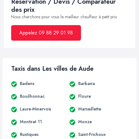
Réservation / Devis / Comparateur
des prix
Nous cherchons pour vous le meilleur chauffeur à petit prix
Appelez 09 88 29 01 98
Taxis dans Les villes de Aude
Badens
Barbaira
Bouilhonnac
Floure
Laure-Minervois
Marseillette
Montirat 11
Monze
Rustiques
Saint-Frichoux