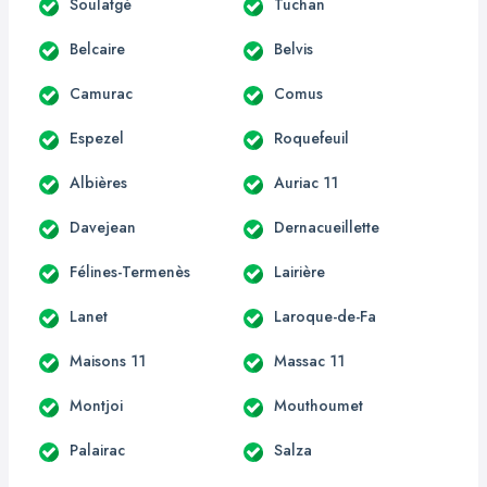
Soulatgé
Tuchan
Belcaire
Belvis
Camurac
Comus
Espezel
Roquefeuil
Albières
Auriac 11
Davejean
Dernacueillette
Félines-Termenès
Lairière
Lanet
Laroque-de-Fa
Maisons 11
Massac 11
Montjoi
Mouthoumet
Palairac
Salza