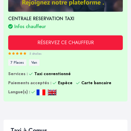
CENTRALE RESERVATION TAXI
Infos chauffeur
RÉSERVEZ CE CHAUFFEUR
5 étoiles
7 Places
Van
Services :
Taxi conventionné
Paiements acceptés :
Espèce
Carte bancaire
Langue(s) :
Taxi à Comus