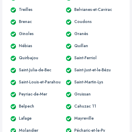
Treilles
Belvianes-et-Cavirac
Brenac
Coudons
Ginoles
Granès
Nébias
Quillan
Quirbajou
Saint-Ferriol
Saint-Julia-de-Bec
Saint-Just-et-le-Bézu
Saint-Louis-et-Parahou
Saint-Martin-Lys
Peyriac-de-Mer
Gruissan
Belpech
Cahuzac 11
Lafage
Mayreville
Molandier
Pécharic-et-le-Py