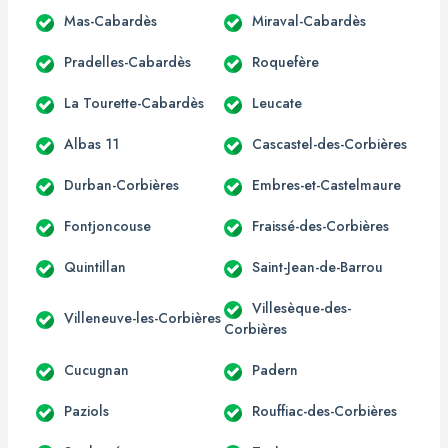
Mas-Cabardès
Miraval-Cabardès
Pradelles-Cabardès
Roquefère
La Tourette-Cabardès
Leucate
Albas 11
Cascastel-des-Corbières
Durban-Corbières
Embres-et-Castelmaure
Fontjoncouse
Fraissé-des-Corbières
Quintillan
Saint-Jean-de-Barrou
Villesèque-des-
Villeneuve-les-Corbières
Corbières
Cucugnan
Padern
Paziols
Rouffiac-des-Corbières