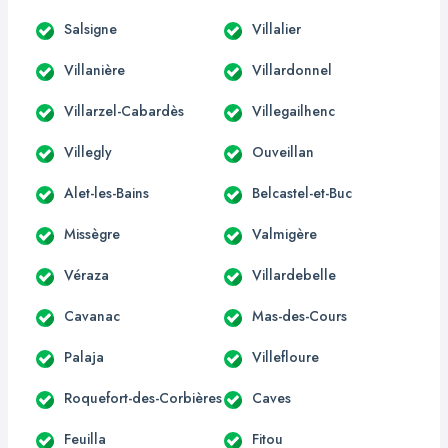
Salsigne
Villalier
Villanière
Villardonnel
Villarzel-Cabardès
Villegailhenc
Villegly
Ouveillan
Alet-les-Bains
Belcastel-et-Buc
Missègre
Valmigère
Véraza
Villardebelle
Cavanac
Mas-des-Cours
Palaja
Villefloure
Roquefort-des-Corbières
Caves
Feuilla
Fitou