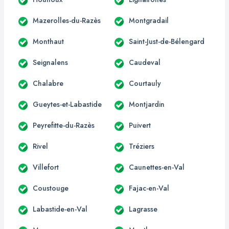
Mazerolles-du-Razès
Montgradail
Monthaut
Saint-Just-de-Bélengard
Seignalens
Caudeval
Chalabre
Courtauly
Gueytes-et-Labastide
Montjardin
Peyrefitte-du-Razès
Puivert
Rivel
Tréziers
Villefort
Caunettes-en-Val
Coustouge
Fajac-en-Val
Labastide-en-Val
Lagrasse