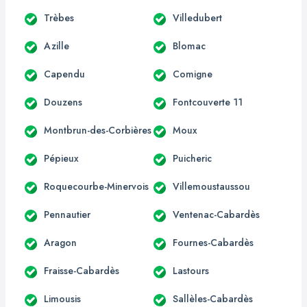
Trèbes
Villedubert
Azille
Blomac
Capendu
Comigne
Douzens
Fontcouverte 11
Montbrun-des-Corbières
Moux
Pépieux
Puicheric
Roquecourbe-Minervois
Villemoustaussou
Pennautier
Ventenac-Cabardès
Aragon
Fournes-Cabardès
Fraisse-Cabardès
Lastours
Limousis
Sallèles-Cabardès