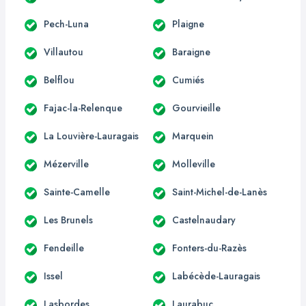
Pech-Luna
Plaigne
Villautou
Baraigne
Belflou
Cumiés
Fajac-la-Relenque
Gourvieille
La Louvière-Lauragais
Marquein
Mézerville
Molleville
Sainte-Camelle
Saint-Michel-de-Lanès
Les Brunels
Castelnaudary
Fendeille
Fonters-du-Razès
Issel
Labécède-Lauragais
Lasbordes
Laurabuc