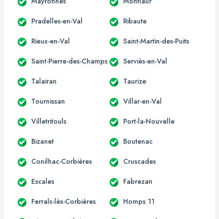
Mayronnes
Montlaur
Pradelles-en-Val
Ribaute
Rieux-en-Val
Saint-Martin-des-Puits
Saint-Pierre-des-Champs
Serviès-en-Val
Talairan
Taurize
Tournissan
Villar-en-Val
Villetritouls
Port-la-Nouvelle
Bizanet
Boutenac
Conilhac-Corbières
Cruscades
Escales
Fabrezan
Ferrals-lès-Corbières
Homps 11