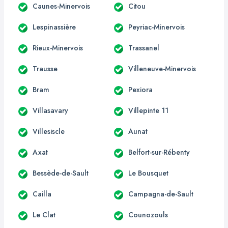
Caunes-Minervois
Citou
Lespinassière
Peyriac-Minervois
Rieux-Minervois
Trassanel
Trausse
Villeneuve-Minervois
Bram
Pexiora
Villasavary
Villepinte 11
Villesiscle
Aunat
Axat
Belfort-sur-Rébenty
Bessède-de-Sault
Le Bousquet
Cailla
Campagna-de-Sault
Le Clat
Counozouls