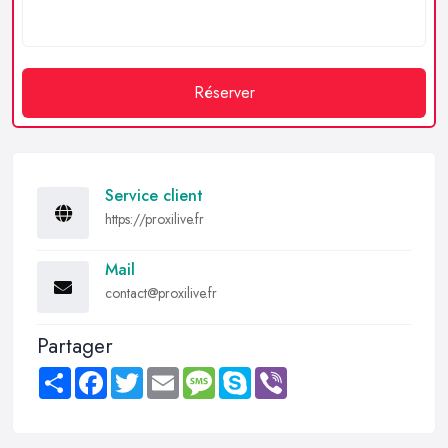
Réserver
Service client
https://proxilive.fr
Mail
contact@proxilive.fr
Partager
Share
Facebook
Twitter
Email
Message
Skype
Viber