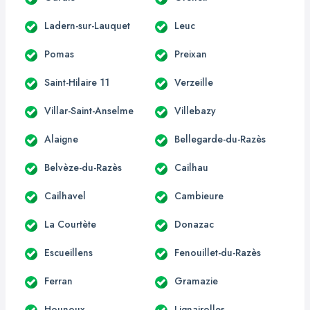
Ladern-sur-Lauquet
Leuc
Pomas
Preixan
Saint-Hilaire 11
Verzeille
Villar-Saint-Anselme
Villebazy
Alaigne
Bellegarde-du-Razès
Belvèze-du-Razès
Cailhau
Cailhavel
Cambieure
La Courtète
Donazac
Escueillens
Fenouillet-du-Razès
Ferran
Gramazie
Hounoux
Lignairolles