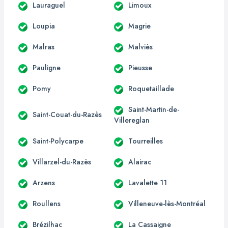
Lauraguel
Limoux
Loupia
Magrie
Malras
Malviès
Pauligne
Pieusse
Pomy
Roquetaillade
Saint-Martin-de-
Saint-Couat-du-Razès
Villereglan
Saint-Polycarpe
Tourreilles
Villarzel-du-Razès
Alairac
Arzens
Lavalette 11
Roullens
Villeneuve-lès-Montréal
Brézilhac
La Cassaigne