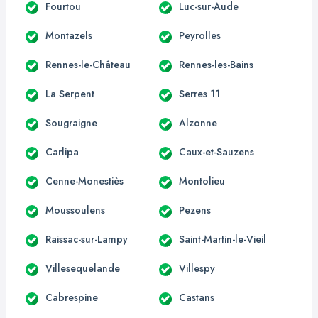
Fourtou
Luc-sur-Aude
Montazels
Peyrolles
Rennes-le-Château
Rennes-les-Bains
La Serpent
Serres 11
Sougraigne
Alzonne
Carlipa
Caux-et-Sauzens
Cenne-Monestiès
Montolieu
Moussoulens
Pezens
Raissac-sur-Lampy
Saint-Martin-le-Vieil
Villesequelande
Villespy
Cabrespine
Castans