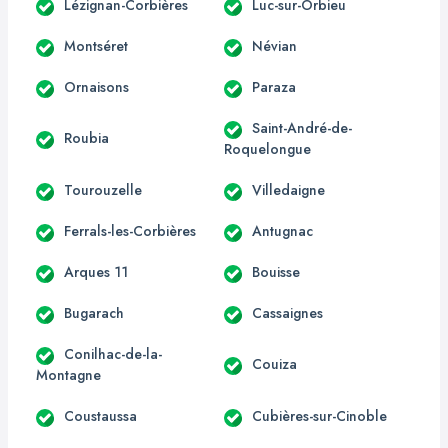
Lézignan-Corbières
Luc-sur-Orbieu
Montséret
Névian
Ornaisons
Paraza
Saint-André-de-
Roubia
Roquelongue
Tourouzelle
Villedaigne
Ferrals-les-Corbières
Antugnac
Arques 11
Bouisse
Bugarach
Cassaignes
Conilhac-de-la-
Couiza
Montagne
Coustaussa
Cubières-sur-Cinoble