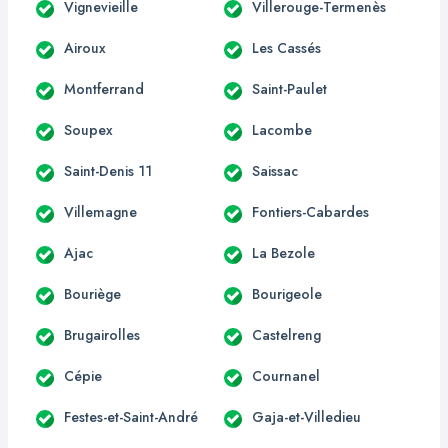
Vignevieille
Villerouge-Termenès
Airoux
Les Cassés
Montferrand
Saint-Paulet
Soupex
Lacombe
Saint-Denis 11
Saissac
Villemagne
Fontiers-Cabardes
Ajac
La Bezole
Bouriège
Bourigeole
Brugairolles
Castelreng
Cépie
Cournanel
Festes-et-Saint-André
Gaja-et-Villedieu