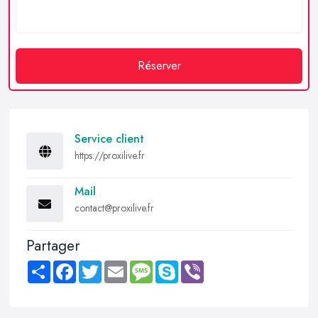
Réserver
Service client
https://proxilive.fr
Mail
contact@proxilive.fr
Partager
Share
Facebook
Twitter
Email
Message
Skype
Viber