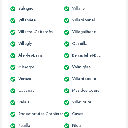
Salsigne
Villalier
Villanière
Villardonnel
Villarzel-Cabardès
Villegailhenc
Villegly
Ouveillan
Alet-les-Bains
Belcastel-et-Buc
Missègre
Valmigère
Véraza
Villardebelle
Cavanac
Mas-des-Cours
Palaja
Villefloure
Roquefort-des-Corbières
Caves
Feuilla
Fitou