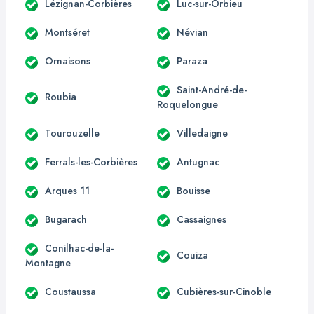
Lézignan-Corbières
Luc-sur-Orbieu
Montséret
Névian
Ornaisons
Paraza
Saint-André-de-
Roubia
Roquelongue
Tourouzelle
Villedaigne
Ferrals-les-Corbières
Antugnac
Arques 11
Bouisse
Bugarach
Cassaignes
Conilhac-de-la-
Couiza
Montagne
Coustaussa
Cubières-sur-Cinoble