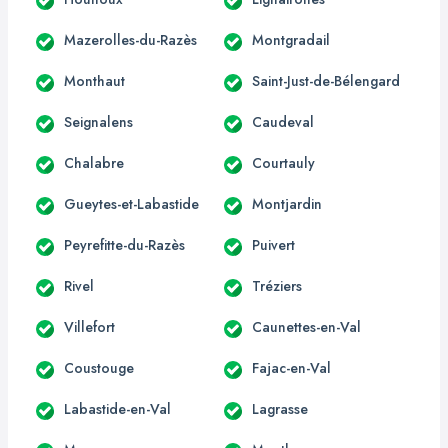
Mazerolles-du-Razès
Montgradail
Monthaut
Saint-Just-de-Bélengard
Seignalens
Caudeval
Chalabre
Courtauly
Gueytes-et-Labastide
Montjardin
Peyrefitte-du-Razès
Puivert
Rivel
Tréziers
Villefort
Caunettes-en-Val
Coustouge
Fajac-en-Val
Labastide-en-Val
Lagrasse