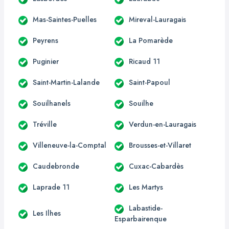
Mas-Saintes-Puelles
Mireval-Lauragais
Peyrens
La Pomarède
Puginier
Ricaud 11
Saint-Martin-Lalande
Saint-Papoul
Souilhanels
Souilhe
Tréville
Verdun-en-Lauragais
Villeneuve-la-Comptal
Brousses-et-Villaret
Caudebronde
Cuxac-Cabardès
Laprade 11
Les Martys
Labastide-
Les Ilhes
Esparbairenque