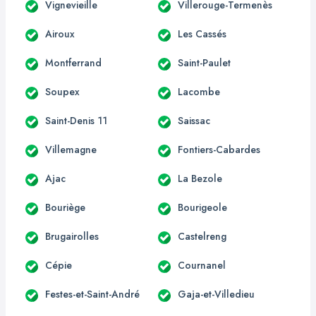
Vignevieille
Villerouge-Termenès
Airoux
Les Cassés
Montferrand
Saint-Paulet
Soupex
Lacombe
Saint-Denis 11
Saissac
Villemagne
Fontiers-Cabardes
Ajac
La Bezole
Bouriège
Bourigeole
Brugairolles
Castelreng
Cépie
Cournanel
Festes-et-Saint-André
Gaja-et-Villedieu