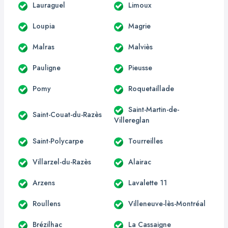
Lauraguel
Limoux
Loupia
Magrie
Malras
Malviès
Pauligne
Pieusse
Pomy
Roquetaillade
Saint-Martin-de-
Saint-Couat-du-Razès
Villereglan
Saint-Polycarpe
Tourreilles
Villarzel-du-Razès
Alairac
Arzens
Lavalette 11
Roullens
Villeneuve-lès-Montréal
Brézilhac
La Cassaigne