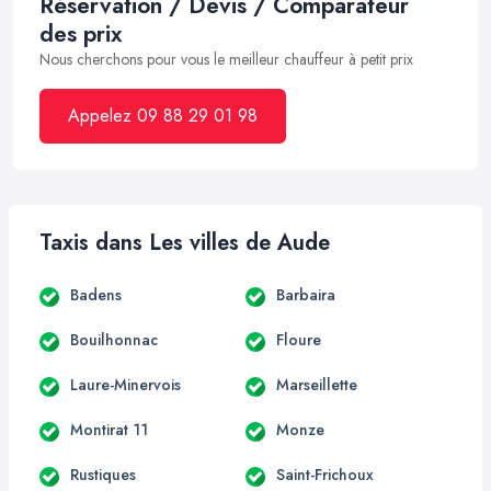
Réservation / Devis / Comparateur
des prix
Nous cherchons pour vous le meilleur chauffeur à petit prix
Appelez 09 88 29 01 98
Taxis dans Les villes de Aude
Badens
Barbaira
Bouilhonnac
Floure
Laure-Minervois
Marseillette
Montirat 11
Monze
Rustiques
Saint-Frichoux