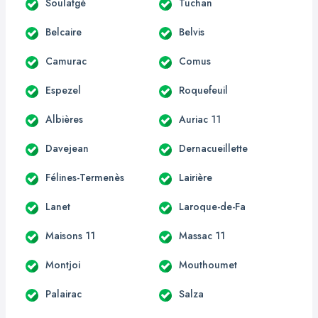
Soulatgé
Tuchan
Belcaire
Belvis
Camurac
Comus
Espezel
Roquefeuil
Albières
Auriac 11
Davejean
Dernacueillette
Félines-Termenès
Lairière
Lanet
Laroque-de-Fa
Maisons 11
Massac 11
Montjoi
Mouthoumet
Palairac
Salza