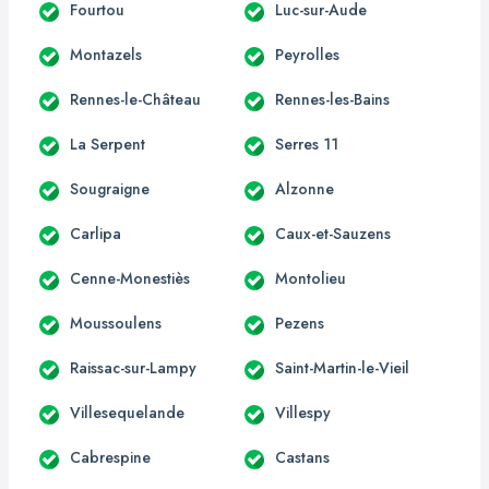
Fourtou
Luc-sur-Aude
Montazels
Peyrolles
Rennes-le-Château
Rennes-les-Bains
La Serpent
Serres 11
Sougraigne
Alzonne
Carlipa
Caux-et-Sauzens
Cenne-Monestiès
Montolieu
Moussoulens
Pezens
Raissac-sur-Lampy
Saint-Martin-le-Vieil
Villesequelande
Villespy
Cabrespine
Castans