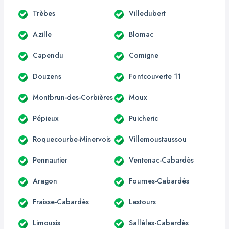
Trèbes
Villedubert
Azille
Blomac
Capendu
Comigne
Douzens
Fontcouverte 11
Montbrun-des-Corbières
Moux
Pépieux
Puicheric
Roquecourbe-Minervois
Villemoustaussou
Pennautier
Ventenac-Cabardès
Aragon
Fournes-Cabardès
Fraisse-Cabardès
Lastours
Limousis
Sallèles-Cabardès