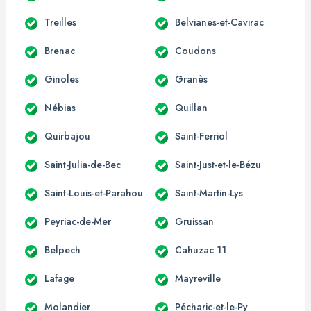
Treilles
Belvianes-et-Cavirac
Brenac
Coudons
Ginoles
Granès
Nébias
Quillan
Quirbajou
Saint-Ferriol
Saint-Julia-de-Bec
Saint-Just-et-le-Bézu
Saint-Louis-et-Parahou
Saint-Martin-Lys
Peyriac-de-Mer
Gruissan
Belpech
Cahuzac 11
Lafage
Mayreville
Molandier
Pécharic-et-le-Py