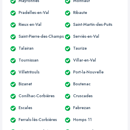
Mayronnes
Montlaur
Pradelles-en-Val
Ribaute
Rieux-en-Val
Saint-Martin-des-Puits
Saint-Pierre-des-Champs
Serviès-en-Val
Talairan
Taurize
Tournissan
Villar-en-Val
Villetritouls
Port-la-Nouvelle
Bizanet
Boutenac
Conilhac-Corbières
Cruscades
Escales
Fabrezan
Ferrals-lès-Corbières
Homps 11