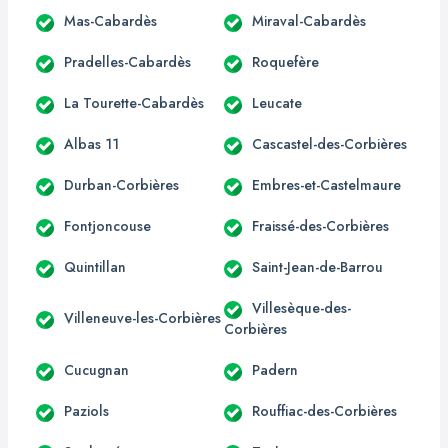
Mas-Cabardès
Miraval-Cabardès
Pradelles-Cabardès
Roquefère
La Tourette-Cabardès
Leucate
Albas 11
Cascastel-des-Corbières
Durban-Corbières
Embres-et-Castelmaure
Fontjoncouse
Fraissé-des-Corbières
Quintillan
Saint-Jean-de-Barrou
Villesèque-des-
Villeneuve-les-Corbières
Corbières
Cucugnan
Padern
Paziols
Rouffiac-des-Corbières