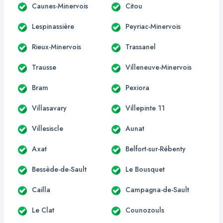
Caunes-Minervois
Citou
Lespinassière
Peyriac-Minervois
Rieux-Minervois
Trassanel
Trausse
Villeneuve-Minervois
Bram
Pexiora
Villasavary
Villepinte 11
Villesiscle
Aunat
Axat
Belfort-sur-Rébenty
Bessède-de-Sault
Le Bousquet
Cailla
Campagna-de-Sault
Le Clat
Counozouls