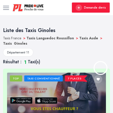
Demande devis
Liste des Taxis Ginoles
Taxis France
>
Taxis Languedoc Roussillon
>
Taxis Aude
>
Taxis Ginoles
Département 11
Résultat :
Taxi(s)
1
TOP
TAXI CONVENTIONNÉ
7 PLACES