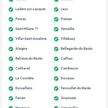
Ladern-sur-Lauquet
Leuc
Pomas
Preixan
Saint-Hilaire 11
Verzeille
Villar-Saint-Anselme
Villebazy
Alaigne
Bellegarde-du-Razès
Belvèze-du-Razès
Cailhau
Cailhavel
Cambieure
La Courtète
Donazac
Escueillens
Fenouillet-du-Razès
Ferran
Gramazie
Hounoux
Lignairolles