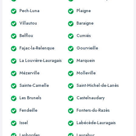
Pech-Luna
Plaigne
Villautou
Baraigne
Belflou
Cumiés
Fajac-la-Relenque
Gourvieille
La Louvière-Lauragais
Marquein
Mézerville
Molleville
Sainte-Camelle
Saint-Michel-de-Lanès
Les Brunels
Castelnaudary
Fendeille
Fonters-du-Razès
Issel
Labécède-Lauragais
Lasbordes
Laurabuc