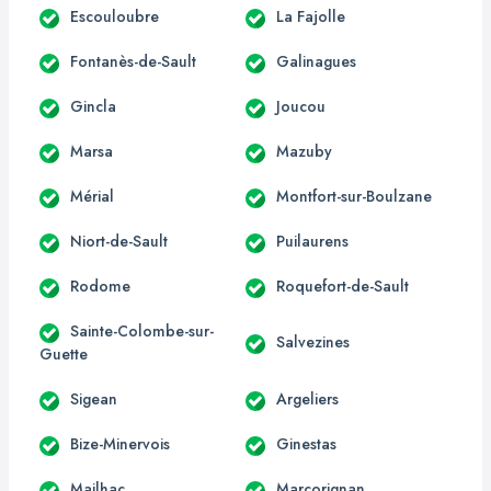
Escouloubre
La Fajolle
Fontanès-de-Sault
Galinagues
Gincla
Joucou
Marsa
Mazuby
Mérial
Montfort-sur-Boulzane
Niort-de-Sault
Puilaurens
Rodome
Roquefort-de-Sault
Sainte-Colombe-sur-
Salvezines
Guette
Sigean
Argeliers
Bize-Minervois
Ginestas
Mailhac
Marcorignan