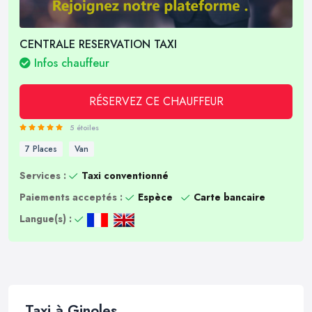
CENTRALE RESERVATION TAXI
Infos chauffeur
RÉSERVEZ CE CHAUFFEUR
5 étoiles
7 Places
Van
Services :
Taxi conventionné
Paiements acceptés :
Espèce
Carte bancaire
Langue(s) :
Taxi à Ginoles