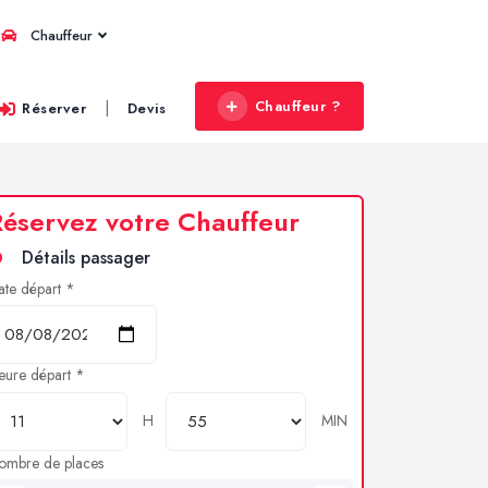
Chauffeur
Chauffeur ?
|
Réserver
Devis
éservez votre Chauffeur
Détails passager
ate départ *
eure départ *
H
MIN
ombre de places