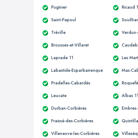
Puginier
Ricaud 
Saint-Papoul
Souilha
Tréville
Verdun-
Brousses-et-Villaret
Caudeb
Laprade 11
Les Mar
Labastide-Esparbairenque
Mas-Ca
Pradelles-Cabardès
Roquefè
Leucate
Albas 1
Durban-Corbières
Embres-
Fraissé-des-Corbières
Quintill
Villeneuve-les-Corbières
Villesè