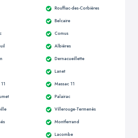
Rouffiac-des-Corbières
Belcaire
c
Comus
uil
Albières
an
Dernacueillette
Lanet
 11
Massac 11
umet
Palairac
ille
Villerouge-Termenès
sés
Montferrand
Lacombe