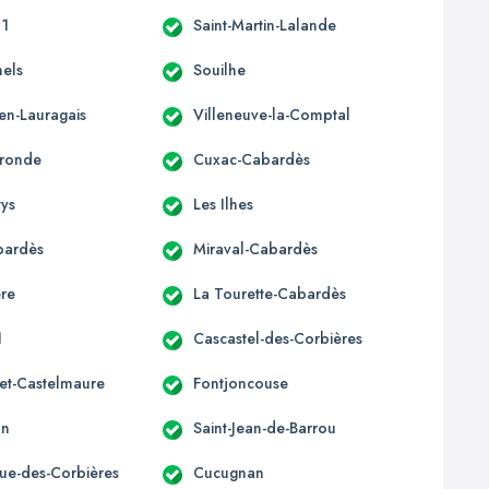
11
Saint-Martin-Lalande
nels
Souilhe
en-Lauragais
Villeneuve-la-Comptal
ronde
Cuxac-Cabardès
tys
Les Ilhes
bardès
Miraval-Cabardès
re
La Tourette-Cabardès
1
Cascastel-des-Corbières
et-Castelmaure
Fontjoncouse
an
Saint-Jean-de-Barrou
que-des-Corbières
Cucugnan