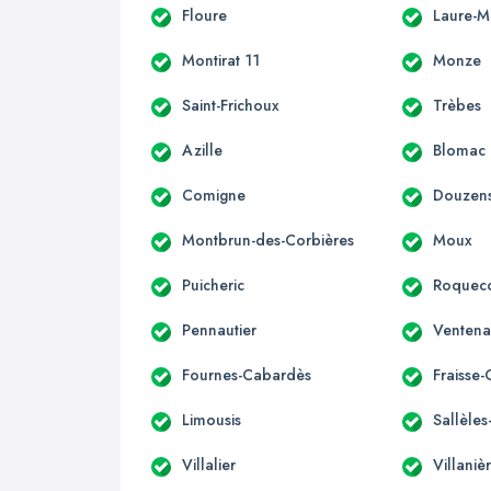
Floure
Laure-M
Montirat 11
Monze
Saint-Frichoux
Trèbes
Azille
Blomac
Comigne
Douzen
Montbrun-des-Corbières
Moux
Puicheric
Roqueco
Pennautier
Ventena
Fournes-Cabardès
Fraisse
Limousis
Sallèle
Villalier
Villaniè