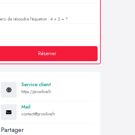
rci de résoudre l'équation : 4 + 2 = ?
Réserver
Service client
https://proxilive.fr
Mail
contact@proxilive.fr
Partager