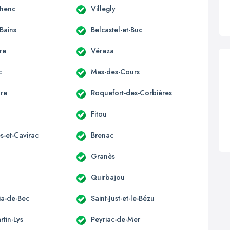
lhenc
Villegly
-Bains
Belcastel-et-Buc
re
Véraza
c
Mas-des-Cours
ure
Roquefort-des-Corbières
Fitou
s-et-Cavirac
Brenac
Granès
Quirbajou
lia-de-Bec
Saint-Just-et-le-Bézu
rtin-Lys
Peyriac-de-Mer