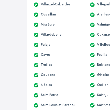
Villarzel-Cabardès
Villegai
Ouveillan
Alet-les
Missègre
Valmigè
Villardebelle
Cavana
Palaja
Villeflo
Caves
Feuilla
Treilles
Belviane
Coudons
Ginoles
Nébias
Quillan
Saint-Ferriol
Saint-Ju
Saint-Louis-et-Parahou
Saint-Ma