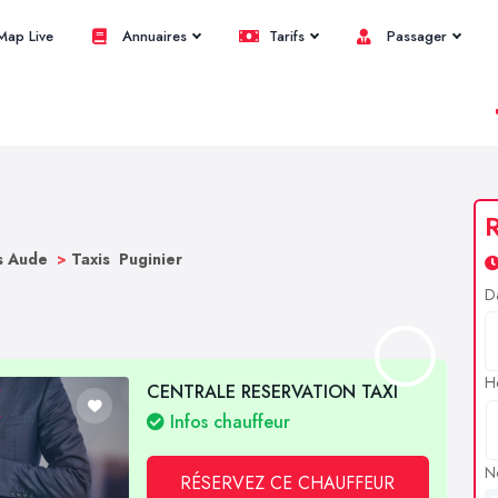
ap Live
Annuaires
Tarifs
Passager
R
s Aude
>
Taxis Puginier
D
H
CENTRALE RESERVATION TAXI
Infos chauffeur
N
RÉSERVEZ CE CHAUFFEUR