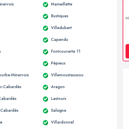
inervois
Marseillette
Rustiques
Me
Villedubert
Capendu
s
Fontcouverte 11
Pépieux
urbe-Minervois
Villemoustaussou
c-Cabardès
Aragon
-Cabardès
Lastours
s-Cabardès
Salsigne
re
Villardonnel