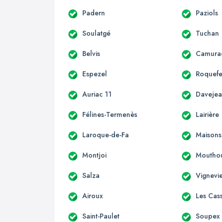
Padern
Paziols
Soulatgé
Tuchan
Belvis
Camura
Espezel
Roquefe
Auriac 11
Daveje
Félines-Termenès
Lairière
Laroque-de-Fa
Maisons
Montjoi
Moutho
Salza
Vignevie
Airoux
Les Cas
Saint-Paulet
Soupex