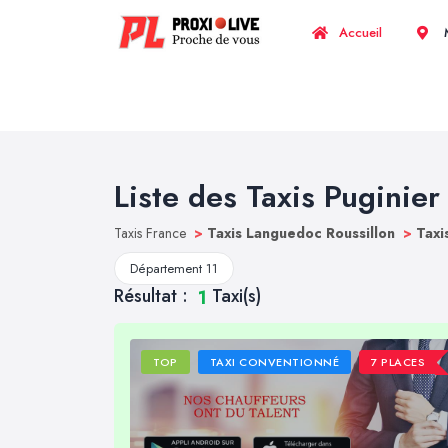
Accueil
M
Liste des Taxis Puginier
Taxis France
>
Taxis Languedoc Roussillon
>
Taxi
Département 11
Résultat :
Taxi(s)
1
TOP
TAXI CONVENTIONNÉ
7 PLACES