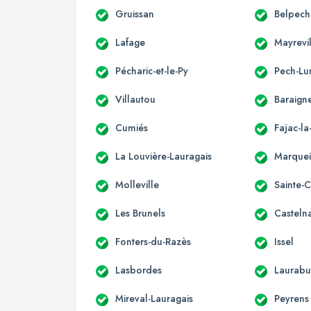
Gruissan
Belpech
Lafage
Mayrevi
Pécharic-et-le-Py
Pech-Lu
Villautou
Baraign
Cumiés
Fajac-l
La Louvière-Lauragais
Marque
Molleville
Sainte-
Les Brunels
Casteln
Fonters-du-Razès
Issel
Lasbordes
Laurabu
Mireval-Lauragais
Peyrens