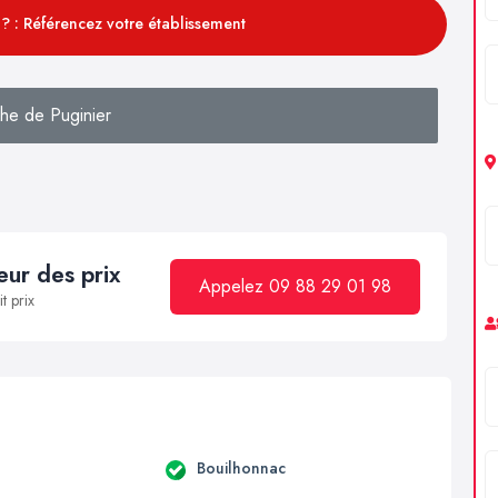
? : Référencez votre établissement
he de Puginier
ur des prix
Appelez 09 88 29 01 98
t prix
a
Bouilhonnac