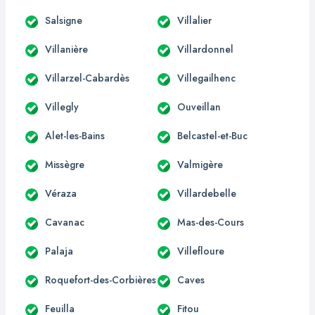
Salsigne
Villalier
Villanière
Villardonnel
Villarzel-Cabardès
Villegailhenc
Villegly
Ouveillan
Alet-les-Bains
Belcastel-et-Buc
Missègre
Valmigère
Véraza
Villardebelle
Cavanac
Mas-des-Cours
Palaja
Villefloure
Roquefort-des-Corbières
Caves
Feuilla
Fitou