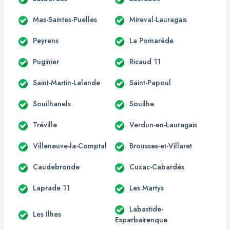
Mas-Saintes-Puelles
Mireval-Lauragais
Peyrens
La Pomarède
Puginier
Ricaud 11
Saint-Martin-Lalande
Saint-Papoul
Souilhanels
Souilhe
Tréville
Verdun-en-Lauragais
Villeneuve-la-Comptal
Brousses-et-Villaret
Caudebronde
Cuxac-Cabardès
Laprade 11
Les Martys
Labastide-
Les Ilhes
Esparbairenque