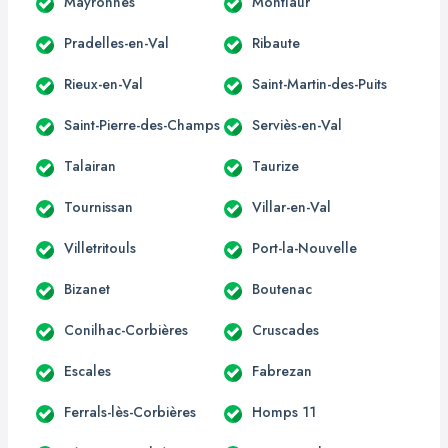
Mayronnes
Montlaur
Pradelles-en-Val
Ribaute
Rieux-en-Val
Saint-Martin-des-Puits
Saint-Pierre-des-Champs
Serviès-en-Val
Talairan
Taurize
Tournissan
Villar-en-Val
Villetritouls
Port-la-Nouvelle
Bizanet
Boutenac
Conilhac-Corbières
Cruscades
Escales
Fabrezan
Ferrals-lès-Corbières
Homps 11