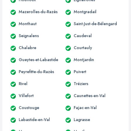
Mazerolles-du-Razès
Montgradail
Monthaut
Saint-Just-de-Bélengard
Seignalens
Caudeval
Chalabre
Courtauly
Gueytes-et-Labastide
Montjardin
Peyrefitte-du-Razès
Puivert
Rivel
Tréziers
Villefort
Caunettes-en-Val
Coustouge
Fajac-en-Val
Labastide-en-Val
Lagrasse