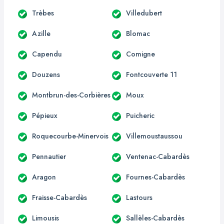
Trèbes
Villedubert
Azille
Blomac
Capendu
Comigne
Douzens
Fontcouverte 11
Montbrun-des-Corbières
Moux
Pépieux
Puicheric
Roquecourbe-Minervois
Villemoustaussou
Pennautier
Ventenac-Cabardès
Aragon
Fournes-Cabardès
Fraisse-Cabardès
Lastours
Limousis
Sallèles-Cabardès