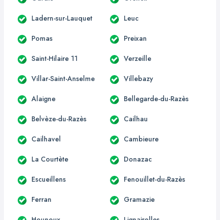
Ladern-sur-Lauquet
Leuc
Pomas
Preixan
Saint-Hilaire 11
Verzeille
Villar-Saint-Anselme
Villebazy
Alaigne
Bellegarde-du-Razès
Belvèze-du-Razès
Cailhau
Cailhavel
Cambieure
La Courtète
Donazac
Escueillens
Fenouillet-du-Razès
Ferran
Gramazie
Hounoux
Lignairolles