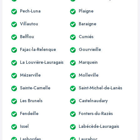
Pech-Luna
Plaigne
Villautou
Baraigne
Belflou
Cumiés
Fajac-la-Relenque
Gourvieille
La Louvière-Lauragais
Marquein
Mézerville
Molleville
Sainte-Camelle
Saint-Michel-de-Lanès
Les Brunels
Castelnaudary
Fendeille
Fonters-du-Razès
Issel
Labécède-Lauragais
Lasbordes
Laurabuc