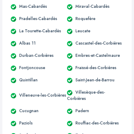
Mas-Cabardès
Miraval-Cabardès
Pradelles-Cabardès
Roquefère
La Tourette-Cabardès
Leucate
Albas 11
Cascastel-des-Corbières
Durban-Corbières
Embres-et-Castelmaure
Fontjoncouse
Fraissé-des-Corbières
Quintillan
Saint-Jean-de-Barrou
Villesèque-des-
Villeneuve-les-Corbières
Corbières
Cucugnan
Padern
Paziols
Rouffiac-des-Corbières