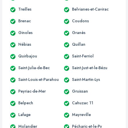
Treilles
Belvianes-et-Cavirac
Brenac
Coudons
Ginoles
Granès
Nébias
Quillan
Quirbajou
Saint-Ferriol
Saint-Julia-de-Bec
Saint-Just-et-le-Bézu
Saint-Louis-et-Parahou
Saint-Martin-Lys
Peyriac-de-Mer
Gruissan
Belpech
Cahuzac 11
Lafage
Mayreville
Molandier
Pécharic-et-le-Py