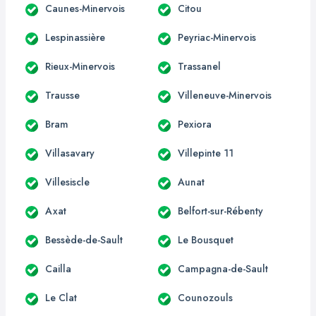
Caunes-Minervois
Citou
Lespinassière
Peyriac-Minervois
Rieux-Minervois
Trassanel
Trausse
Villeneuve-Minervois
Bram
Pexiora
Villasavary
Villepinte 11
Villesiscle
Aunat
Axat
Belfort-sur-Rébenty
Bessède-de-Sault
Le Bousquet
Cailla
Campagna-de-Sault
Le Clat
Counozouls