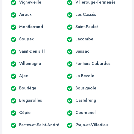
Vignevieille
Villerouge-Termenès
Airoux
Les Cassés
Montferrand
Saint-Paulet
Soupex
Lacombe
Saint-Denis 11
Saissac
Villemagne
Fontiers-Cabardes
Ajac
La Bezole
Bouriège
Bourigeole
Brugairolles
Castelreng
Cépie
Cournanel
Festes-et-Saint-André
Gaja-et-Villedieu