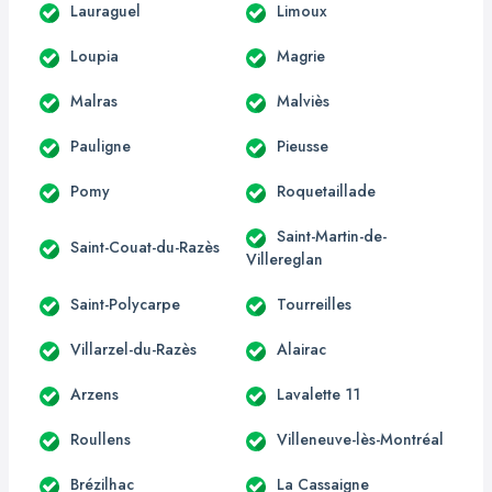
Lauraguel
Limoux
Loupia
Magrie
Malras
Malviès
Pauligne
Pieusse
Pomy
Roquetaillade
Saint-Martin-de-
Saint-Couat-du-Razès
Villereglan
Saint-Polycarpe
Tourreilles
Villarzel-du-Razès
Alairac
Arzens
Lavalette 11
Roullens
Villeneuve-lès-Montréal
Brézilhac
La Cassaigne