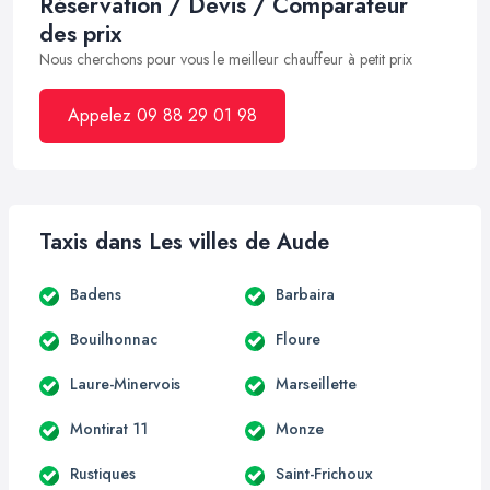
Réservation / Devis / Comparateur
des prix
Nous cherchons pour vous le meilleur chauffeur à petit prix
Appelez 09 88 29 01 98
Taxis dans Les villes de Aude
Badens
Barbaira
Bouilhonnac
Floure
Laure-Minervois
Marseillette
Montirat 11
Monze
Rustiques
Saint-Frichoux