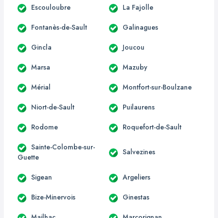
Escouloubre
La Fajolle
Fontanès-de-Sault
Galinagues
Gincla
Joucou
Marsa
Mazuby
Mérial
Montfort-sur-Boulzane
Niort-de-Sault
Puilaurens
Rodome
Roquefort-de-Sault
Sainte-Colombe-sur-
Salvezines
Guette
Sigean
Argeliers
Bize-Minervois
Ginestas
Mailhac
Marcorignan