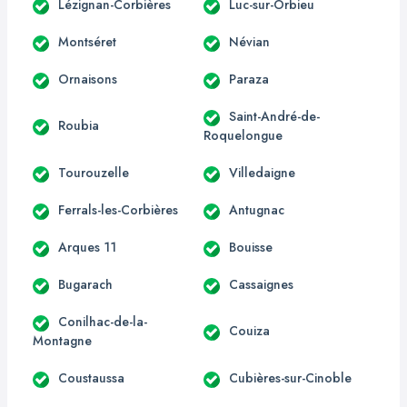
Lézignan-Corbières
Luc-sur-Orbieu
Montséret
Névian
Ornaisons
Paraza
Saint-André-de-
Roubia
Roquelongue
Tourouzelle
Villedaigne
Ferrals-les-Corbières
Antugnac
Arques 11
Bouisse
Bugarach
Cassaignes
Conilhac-de-la-
Couiza
Montagne
Coustaussa
Cubières-sur-Cinoble