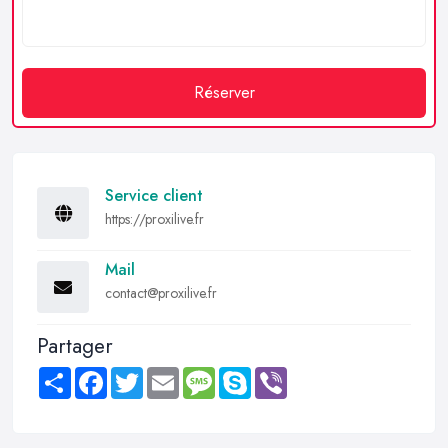
Réserver
Service client
https://proxilive.fr
Mail
contact@proxilive.fr
Partager
Share
Facebook
Twitter
Email
Message
Skype
Viber