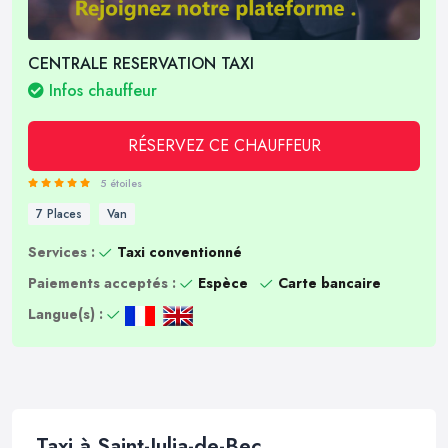
CENTRALE RESERVATION TAXI
Infos chauffeur
RÉSERVEZ CE CHAUFFEUR
5 étoiles
7 Places
Van
Services :
Taxi conventionné
Paiements acceptés :
Espèce
Carte bancaire
Langue(s) :
Taxi à Saint-Julia-de-Bec