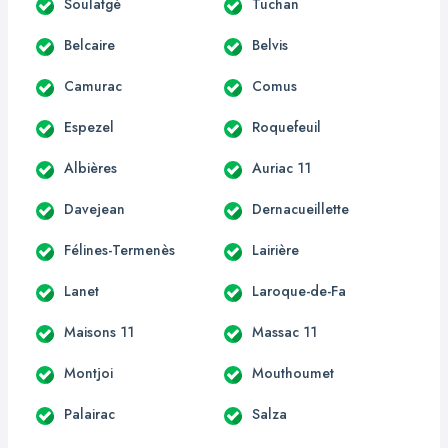
Soulatgé
Tuchan
Belcaire
Belvis
Camurac
Comus
Espezel
Roquefeuil
Albières
Auriac 11
Davejean
Dernacueillette
Félines-Termenès
Lairière
Lanet
Laroque-de-Fa
Maisons 11
Massac 11
Montjoi
Mouthoumet
Palairac
Salza