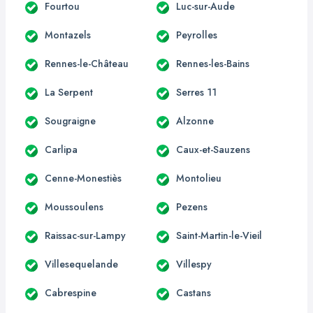
Fourtou
Luc-sur-Aude
Montazels
Peyrolles
Rennes-le-Château
Rennes-les-Bains
La Serpent
Serres 11
Sougraigne
Alzonne
Carlipa
Caux-et-Sauzens
Cenne-Monestiès
Montolieu
Moussoulens
Pezens
Raissac-sur-Lampy
Saint-Martin-le-Vieil
Villesequelande
Villespy
Cabrespine
Castans