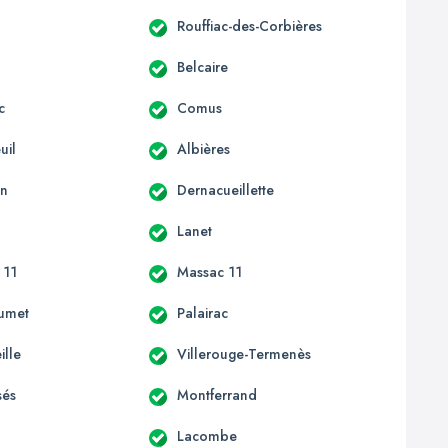
Rouffiac-des-Corbières
Belcaire
c
Comus
uil
Albières
an
Dernacueillette
Lanet
 11
Massac 11
umet
Palairac
ille
Villerouge-Termenès
sés
Montferrand
Lacombe