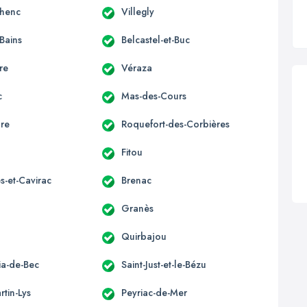
lhenc
Villegly
-Bains
Belcastel-et-Buc
re
Véraza
c
Mas-des-Cours
ure
Roquefort-des-Corbières
Fitou
s-et-Cavirac
Brenac
Granès
Quirbajou
lia-de-Bec
Saint-Just-et-le-Bézu
rtin-Lys
Peyriac-de-Mer