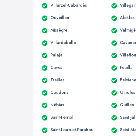
Villarzel-Cabardès
Villegai
Ouveillan
Alet-les
Missègre
Valmigè
Villardebelle
Cavana
Palaja
Villeflo
Caves
Feuilla
Treilles
Belviane
Coudons
Ginoles
Nébias
Quillan
Saint-Ferriol
Saint-Ju
Saint-Louis-et-Parahou
Saint-Ma