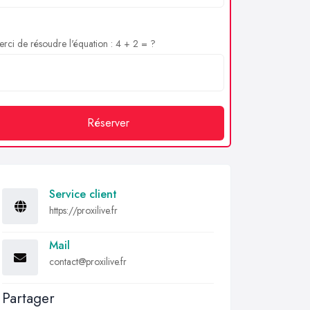
rci de résoudre l'équation : 4 + 2 = ?
Réserver
Service client
https://proxilive.fr
Mail
contact@proxilive.fr
Partager