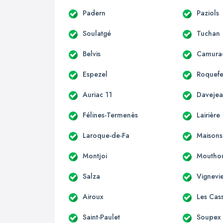
Padern
Paziols
Soulatgé
Tuchan
Belvis
Camura
Espezel
Roquefe
Auriac 11
Daveje
Félines-Termenès
Lairière
Laroque-de-Fa
Maisons
Montjoi
Moutho
Salza
Vignevie
Airoux
Les Cas
Saint-Paulet
Soupex