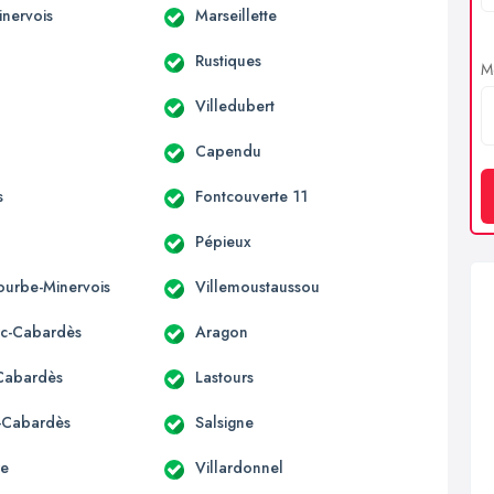
inervois
Marseillette
Rustiques
Me
Villedubert
Capendu
s
Fontcouverte 11
Pépieux
urbe-Minervois
Villemoustaussou
c-Cabardès
Aragon
-Cabardès
Lastours
s-Cabardès
Salsigne
re
Villardonnel