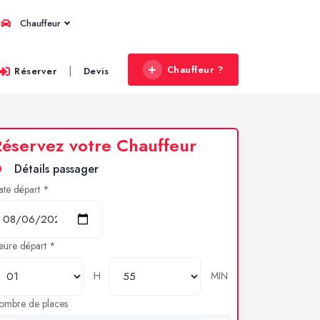
Chauffeur
Chauffeur ?
|
Réserver
Devis
éservez votre Chauffeur
Détails passager
ate départ *
eure départ *
H
MIN
ombre de places