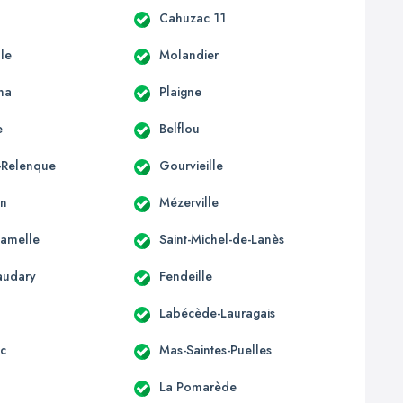
Cahuzac 11
lle
Molandier
na
Plaigne
e
Belflou
a-Relenque
Gourvieille
in
Mézerville
Camelle
Saint-Michel-de-Lanès
audary
Fendeille
Labécède-Lauragais
c
Mas-Saintes-Puelles
La Pomarède