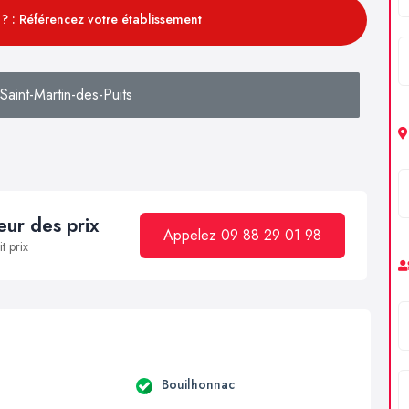
? : Référencez votre établissement
aint-Martin-des-Puits
ur des prix
Appelez 09 88 29 01 98
t prix
a
Bouilhonnac