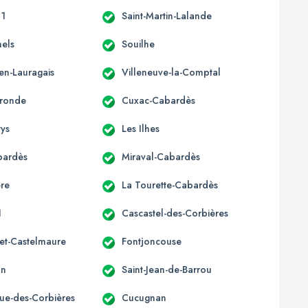
11
Saint-Martin-Lalande
nels
Souilhe
en-Lauragais
Villeneuve-la-Comptal
ronde
Cuxac-Cabardès
tys
Les Ilhes
bardès
Miraval-Cabardès
re
La Tourette-Cabardès
1
Cascastel-des-Corbières
et-Castelmaure
Fontjoncouse
an
Saint-Jean-de-Barrou
que-des-Corbières
Cucugnan