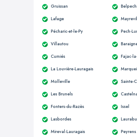
Gruissan
Belpech
Lafage
Mayrevi
Pécharic-et-le-Py
Pech-Lu
Villautou
Baraign
Cumiés
Fajac-l
La Louvière-Lauragais
Marque
Molleville
Sainte-
Les Brunels
Casteln
Fonters-du-Razès
Issel
Lasbordes
Laurabu
Mireval-Lauragais
Peyrens