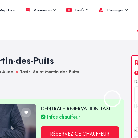
ap Live
Annuaires
Tarifs
Passager
rtin-des-Puits
R
s Aude
>
Taxis Saint-Martin-des-Puits
D
H
CENTRALE RESERVATION TAXI
Infos chauffeur
N
RÉSERVEZ CE CHAUFFEUR