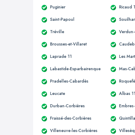
Puginier
Ricaud 
Saint-Papoul
Souilha
Tréville
Verdun-
Brousses-et-Villaret
Caudeb
Laprade 11
Les Mar
Labastide-Esparbairenque
Mas-Ca
Pradelles-Cabardès
Roquefè
Leucate
Albas 1
Durban-Corbières
Embres-
Fraissé-des-Corbières
Quintill
Villeneuve-les-Corbières
Villesè