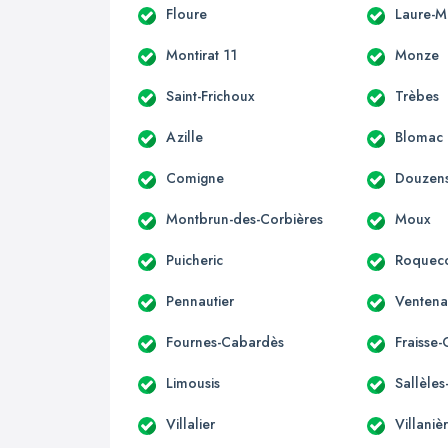
Floure
Laure-M
Montirat 11
Monze
Saint-Frichoux
Trèbes
Azille
Blomac
Comigne
Douzen
Montbrun-des-Corbières
Moux
Puicheric
Roqueco
Pennautier
Ventena
Fournes-Cabardès
Fraisse
Limousis
Sallèle
Villalier
Villaniè