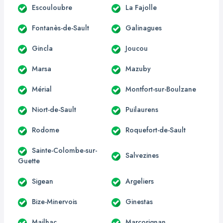
Escouloubre
La Fajolle
Fontanès-de-Sault
Galinagues
Gincla
Joucou
Marsa
Mazuby
Mérial
Montfort-sur-Boulzane
Niort-de-Sault
Puilaurens
Rodome
Roquefort-de-Sault
Sainte-Colombe-sur-
Salvezines
Guette
Sigean
Argeliers
Bize-Minervois
Ginestas
Mailhac
Marcorignan