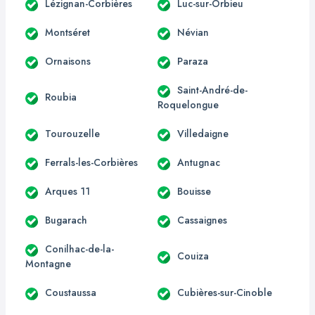
Lézignan-Corbières
Luc-sur-Orbieu
Montséret
Névian
Ornaisons
Paraza
Saint-André-de-
Roubia
Roquelongue
Tourouzelle
Villedaigne
Ferrals-les-Corbières
Antugnac
Arques 11
Bouisse
Bugarach
Cassaignes
Conilhac-de-la-
Couiza
Montagne
Coustaussa
Cubières-sur-Cinoble