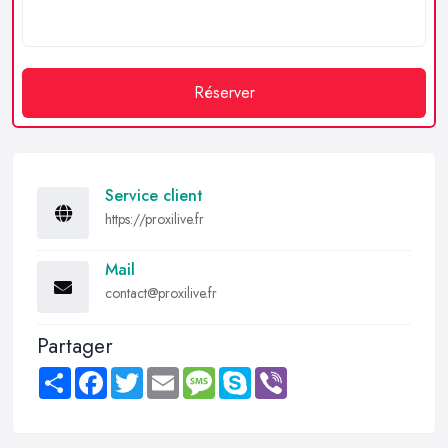
Réserver
Service client
https://proxilive.fr
Mail
contact@proxilive.fr
Partager
Share
Facebook
Twitter
Email
Message
Skype
Viber