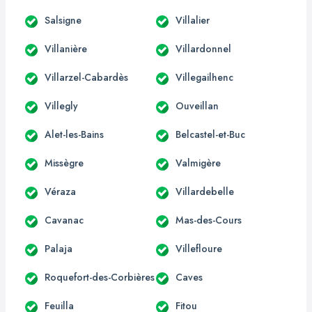
Salsigne
Villalier
Villanière
Villardonnel
Villarzel-Cabardès
Villegailhenc
Villegly
Ouveillan
Alet-les-Bains
Belcastel-et-Buc
Missègre
Valmigère
Véraza
Villardebelle
Cavanac
Mas-des-Cours
Palaja
Villefloure
Roquefort-des-Corbières
Caves
Feuilla
Fitou