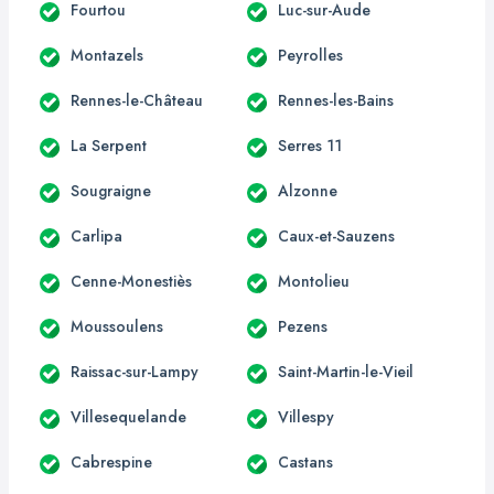
Fourtou
Luc-sur-Aude
Montazels
Peyrolles
Rennes-le-Château
Rennes-les-Bains
La Serpent
Serres 11
Sougraigne
Alzonne
Carlipa
Caux-et-Sauzens
Cenne-Monestiès
Montolieu
Moussoulens
Pezens
Raissac-sur-Lampy
Saint-Martin-le-Vieil
Villesequelande
Villespy
Cabrespine
Castans