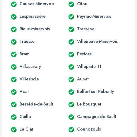
Caunes-Minervois
Citou
Lespinassière
Peyriac-Minervois
Rieux-Minervois
Trassanel
Trausse
Villeneuve-Minervois
Bram
Pexiora
Villasavary
Villepinte 11
Villesiscle
Aunat
Axat
Belfort-sur-Rébenty
Bessède-de-Sault
Le Bousquet
Cailla
Campagna-de-Sault
Le Clat
Counozouls