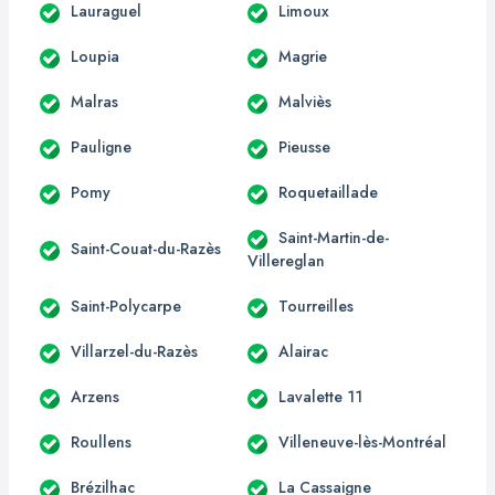
Lauraguel
Limoux
Loupia
Magrie
Malras
Malviès
Pauligne
Pieusse
Pomy
Roquetaillade
Saint-Martin-de-
Saint-Couat-du-Razès
Villereglan
Saint-Polycarpe
Tourreilles
Villarzel-du-Razès
Alairac
Arzens
Lavalette 11
Roullens
Villeneuve-lès-Montréal
Brézilhac
La Cassaigne