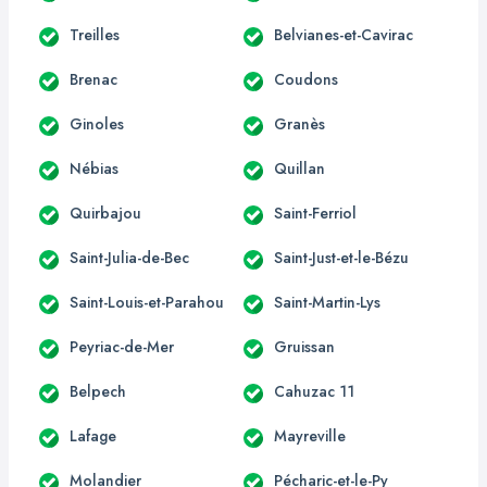
Treilles
Belvianes-et-Cavirac
Brenac
Coudons
Ginoles
Granès
Nébias
Quillan
Quirbajou
Saint-Ferriol
Saint-Julia-de-Bec
Saint-Just-et-le-Bézu
Saint-Louis-et-Parahou
Saint-Martin-Lys
Peyriac-de-Mer
Gruissan
Belpech
Cahuzac 11
Lafage
Mayreville
Molandier
Pécharic-et-le-Py