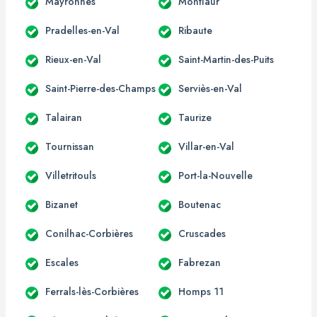
Mayronnes
Montlaur
Pradelles-en-Val
Ribaute
Rieux-en-Val
Saint-Martin-des-Puits
Saint-Pierre-des-Champs
Serviès-en-Val
Talairan
Taurize
Tournissan
Villar-en-Val
Villetritouls
Port-la-Nouvelle
Bizanet
Boutenac
Conilhac-Corbières
Cruscades
Escales
Fabrezan
Ferrals-lès-Corbières
Homps 11