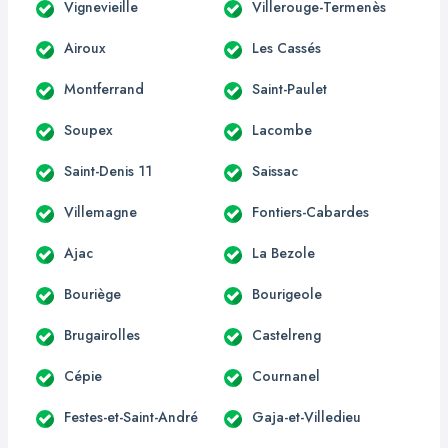
Vignevieille
Villerouge-Termenès
Airoux
Les Cassés
Montferrand
Saint-Paulet
Soupex
Lacombe
Saint-Denis 11
Saissac
Villemagne
Fontiers-Cabardes
Ajac
La Bezole
Bouriège
Bourigeole
Brugairolles
Castelreng
Cépie
Cournanel
Festes-et-Saint-André
Gaja-et-Villedieu