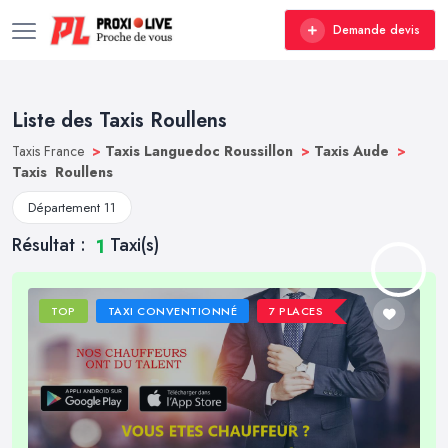
Demande devis
Liste des Taxis Roullens
Taxis France
>
Taxis Languedoc Roussillon
>
Taxis Aude
>
Taxis Roullens
Département 11
Résultat :
Taxi(s)
1
TOP
TAXI CONVENTIONNÉ
7 PLACES