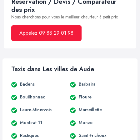
Réservation / Devis / Comparateur
des prix
Nous cherchons pour vous le meilleur chauffeur à petit prix
Appelez 09 88 29 01 98
Taxis dans Les villes de Aude
Badens
Barbaira
Bouilhonnac
Floure
Laure-Minervois
Marseillette
Montirat 11
Monze
Rustiques
Saint-Frichoux