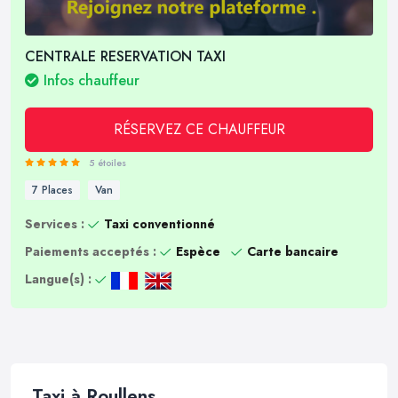
CENTRALE RESERVATION TAXI
Infos chauffeur
RÉSERVEZ CE CHAUFFEUR
5 étoiles
7 Places
Van
Services :
Taxi conventionné
Paiements acceptés :
Espèce
Carte bancaire
Langue(s) :
Taxi à Roullens