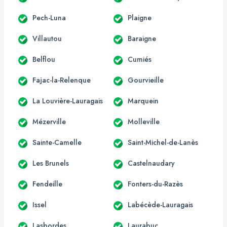
Pech-Luna
Plaigne
Villautou
Baraigne
Belflou
Cumiés
Fajac-la-Relenque
Gourvieille
La Louvière-Lauragais
Marquein
Mézerville
Molleville
Sainte-Camelle
Saint-Michel-de-Lanès
Les Brunels
Castelnaudary
Fendeille
Fonters-du-Razès
Issel
Labécède-Lauragais
Lasbordes
Laurabuc