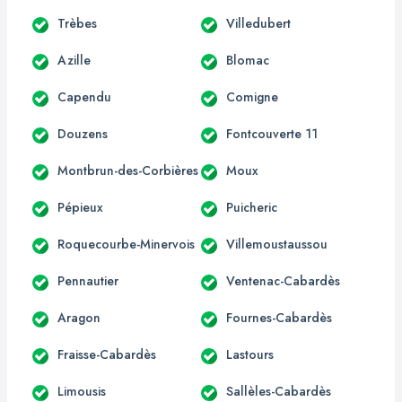
Trèbes
Villedubert
Azille
Blomac
Capendu
Comigne
Douzens
Fontcouverte 11
Montbrun-des-Corbières
Moux
Pépieux
Puicheric
Roquecourbe-Minervois
Villemoustaussou
Pennautier
Ventenac-Cabardès
Aragon
Fournes-Cabardès
Fraisse-Cabardès
Lastours
Limousis
Sallèles-Cabardès