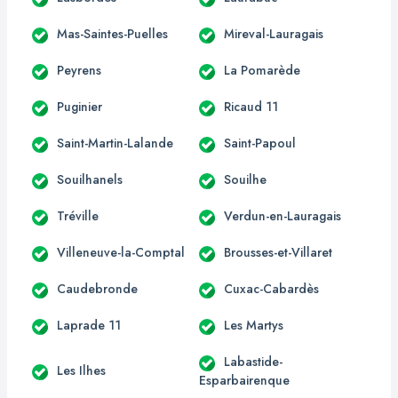
Mas-Saintes-Puelles
Mireval-Lauragais
Peyrens
La Pomarède
Puginier
Ricaud 11
Saint-Martin-Lalande
Saint-Papoul
Souilhanels
Souilhe
Tréville
Verdun-en-Lauragais
Villeneuve-la-Comptal
Brousses-et-Villaret
Caudebronde
Cuxac-Cabardès
Laprade 11
Les Martys
Labastide-
Les Ilhes
Esparbairenque