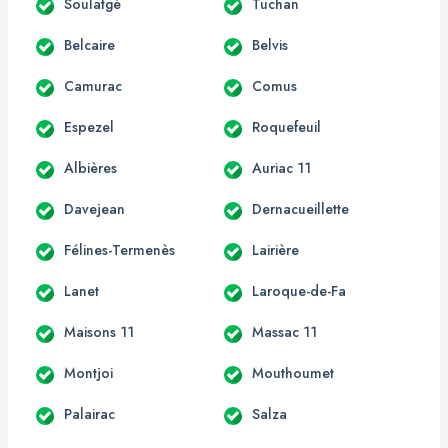
Soulatgé
Tuchan
Belcaire
Belvis
Camurac
Comus
Espezel
Roquefeuil
Albières
Auriac 11
Davejean
Dernacueillette
Félines-Termenès
Lairière
Lanet
Laroque-de-Fa
Maisons 11
Massac 11
Montjoi
Mouthoumet
Palairac
Salza