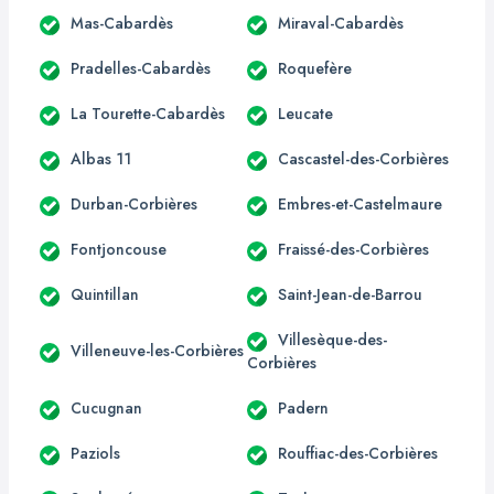
Mas-Cabardès
Miraval-Cabardès
Pradelles-Cabardès
Roquefère
La Tourette-Cabardès
Leucate
Albas 11
Cascastel-des-Corbières
Durban-Corbières
Embres-et-Castelmaure
Fontjoncouse
Fraissé-des-Corbières
Quintillan
Saint-Jean-de-Barrou
Villesèque-des-
Villeneuve-les-Corbières
Corbières
Cucugnan
Padern
Paziols
Rouffiac-des-Corbières