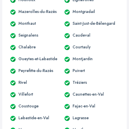
Mazerolles-du-Razès
Montgradail
Monthaut
Saint-Just-de-Bélengard
Seignalens
Caudeval
Chalabre
Courtauly
Gueytes-et-Labastide
Montjardin
Peyrefitte-du-Razès
Puivert
Rivel
Tréziers
Villefort
Caunettes-en-Val
Coustouge
Fajac-en-Val
Labastide-en-Val
Lagrasse