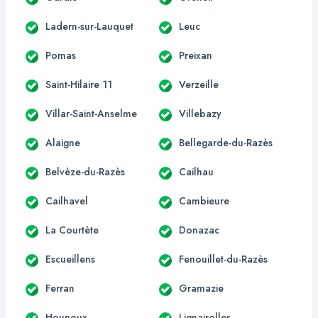
Ladern-sur-Lauquet
Leuc
Pomas
Preixan
Saint-Hilaire 11
Verzeille
Villar-Saint-Anselme
Villebazy
Alaigne
Bellegarde-du-Razès
Belvèze-du-Razès
Cailhau
Cailhavel
Cambieure
La Courtète
Donazac
Escueillens
Fenouillet-du-Razès
Ferran
Gramazie
Hounoux
Lignairolles