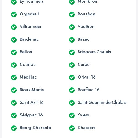
Eymouthiers
Montbron
Orgedeuil
Rouzède
Vilhonneur
Vouthon
Bardenac
Bazac
Bellon
Brie-sous-Chalais
Courlac
Curac
Médillac
Orival 16
Rioux-Martin
Rouffiac 16
Saint-Avit 16
Saint-Quentin-de-Chalais
Sérignac 16
Yviers
Bourg-Charente
Chassors