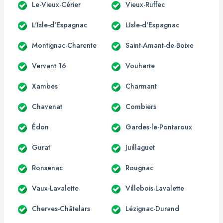
Le-Vieux-Cérier
Vieux-Ruffec
L'Isle-d'Espagnac
LIsle-d'Espagnac
Montignac-Charente
Saint-Amant-de-Boixe
Vervant 16
Vouharte
Xambes
Charmant
Chavenat
Combiers
Édon
Gardes-le-Pontaroux
Gurat
Juillaguet
Ronsenac
Rougnac
Vaux-Lavalette
Villebois-Lavalette
Cherves-Châtelars
Lézignac-Durand