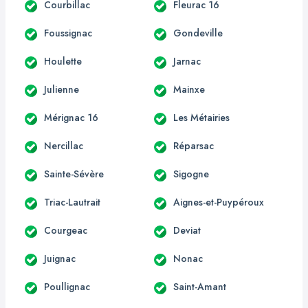
Courbillac
Fleurac 16
Foussignac
Gondeville
Houlette
Jarnac
Julienne
Mainxe
Mérignac 16
Les Métairies
Nercillac
Réparsac
Sainte-Sévère
Sigogne
Triac-Lautrait
Aignes-et-Puypéroux
Courgeac
Deviat
Juignac
Nonac
Poullignac
Saint-Amant