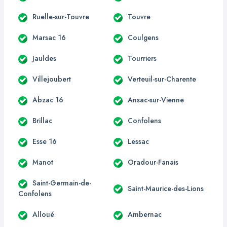
Ruelle-sur-Touvre
Touvre
Marsac 16
Coulgens
Jauldes
Tourriers
Villejoubert
Verteuil-sur-Charente
Abzac 16
Ansac-sur-Vienne
Brillac
Confolens
Esse 16
Lessac
Manot
Oradour-Fanais
Saint-Germain-de-
Saint-Maurice-des-Lions
Confolens
Alloué
Ambernac