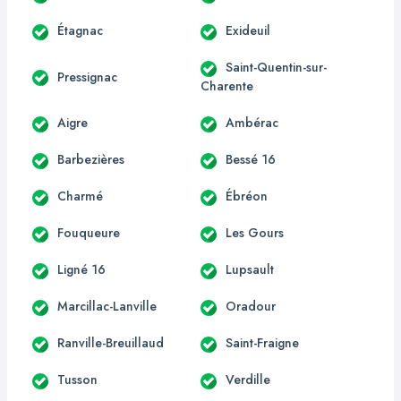
Étagnac
Exideuil
Saint-Quentin-sur-
Pressignac
Charente
Aigre
Ambérac
Barbezières
Bessé 16
Charmé
Ébréon
Fouqueure
Les Gours
Ligné 16
Lupsault
Marcillac-Lanville
Oradour
Ranville-Breuillaud
Saint-Fraigne
Tusson
Verdille