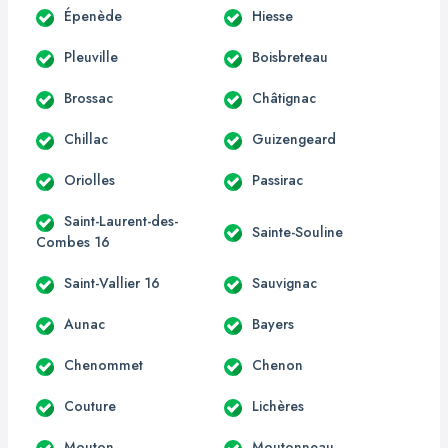
Épenède
Hiesse
Pleuville
Boisbreteau
Brossac
Châtignac
Chillac
Guizengeard
Oriolles
Passirac
Saint-Laurent-des-
Sainte-Souline
Combes 16
Saint-Vallier 16
Sauvignac
Aunac
Bayers
Chenommet
Chenon
Couture
Lichères
Mouton
Moutonneau