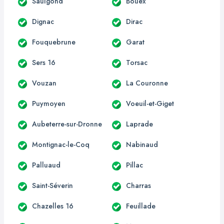
Saulgond
Bouëx
Dignac
Dirac
Fouquebrune
Garat
Sers 16
Torsac
Vouzan
La Couronne
Puymoyen
Voeuil-et-Giget
Aubeterre-sur-Dronne
Laprade
Montignac-le-Coq
Nabinaud
Palluaud
Pillac
Saint-Séverin
Charras
Chazelles 16
Feuillade