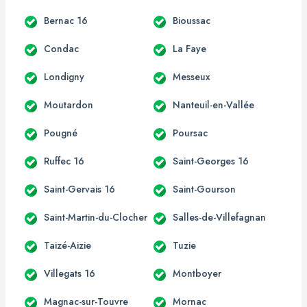
Bernac 16
Bioussac
Condac
La Faye
Londigny
Messeux
Moutardon
Nanteuil-en-Vallée
Pougné
Poursac
Ruffec 16
Saint-Georges 16
Saint-Gervais 16
Saint-Gourson
Saint-Martin-du-Clocher
Salles-de-Villefagnan
Taizé-Aizie
Tuzie
Villegats 16
Montboyer
Magnac-sur-Touvre
Mornac