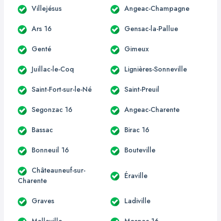
Villejésus
Angeac-Champagne
Ars 16
Gensac-la-Pallue
Genté
Gimeux
Juillac-le-Coq
Lignières-Sonneville
Saint-Fort-sur-le-Né
Saint-Preuil
Segonzac 16
Angeac-Charente
Bassac
Birac 16
Bonneuil 16
Bouteville
Châteauneuf-sur-
Éraville
Charente
Graves
Ladiville