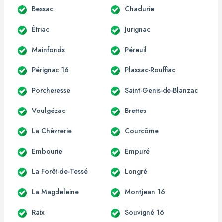
Bessac
Chadurie
Étriac
Jurignac
Mainfonds
Péreuil
Pérignac 16
Plassac-Rouffiac
Porcheresse
Saint-Genis-de-Blanzac
Voulgézac
Brettes
La Chèvrerie
Courcôme
Embourie
Empuré
La Forêt-de-Tessé
Longré
La Magdeleine
Montjean 16
Raix
Souvigné 16