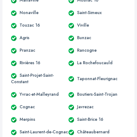
Mallaville
Mosnac 16
Nonaville
Saint-Simeux
Touzac 16
Viville
Agris
Bunzac
Pranzac
Rancogne
Rivières 16
La Rochefoucauld
Saint-Projet-Saint-
Taponnat-Fleurignac
Constant
Yvrac-et-Malleyrand
Boutiers-Saint-Trojan
Cognac
Javrezac
Merpins
Saint-Brice 16
Saint-Laurent-de-Cognac
Châteaubernard