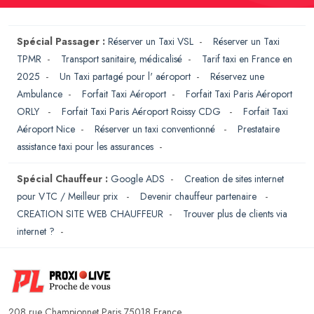
Spécial Passager :
Réserver un Taxi VSL
-
Réserver un Taxi
TPMR
-
Transport sanitaire, médicalisé
-
Tarif taxi en France en
2025
-
Un Taxi partagé pour l' aéroport
-
Réservez une
Ambulance
-
Forfait Taxi Aéroport
-
Forfait Taxi Paris Aéroport
ORLY
-
Forfait Taxi Paris Aéroport Roissy CDG
-
Forfait Taxi
Aéroport Nice
-
Réserver un taxi conventionné
-
Prestataire
assistance taxi pour les assurances
-
Spécial Chauffeur :
Google ADS
-
Creation de sites internet
pour VTC / Meilleur prix
-
Devenir chauffeur partenaire
-
CREATION SITE WEB CHAUFFEUR
-
Trouver plus de clients via
internet ?
-
208 rue Championnet Paris 75018 France