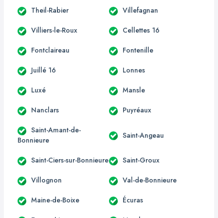
Theil-Rabier
Villefagnan
Villiers-le-Roux
Cellettes 16
Fontclaireau
Fontenille
Juillé 16
Lonnes
Luxé
Mansle
Nanclars
Puyréaux
Saint-Amant-de-
Saint-Angeau
Bonnieure
Saint-Ciers-sur-Bonnieure
Saint-Groux
Villognon
Val-de-Bonnieure
Maine-de-Boixe
Écuras