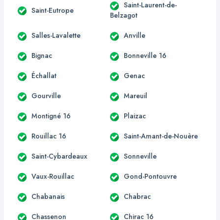
Saint-Laurent-de-
Saint-Eutrope
Belzagot
Salles-Lavalette
Anville
Bignac
Bonneville 16
Échallat
Genac
Gourville
Mareuil
Montigné 16
Plaizac
Rouillac 16
Saint-Amant-de-Nouère
Saint-Cybardeaux
Sonneville
Vaux-Rouillac
Gond-Pontouvre
Chabanais
Chabrac
Chassenon
Chirac 16