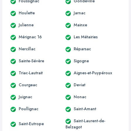
Foussignac
Gondeville
Houlette
Jarnac
Julienne
Mainxe
Mérignac 16
Les Métairies
Nercillac
Réparsac
Sainte-Sévère
Sigogne
Triac-Lautrait
Aignes-et-Puypéroux
Courgeac
Deviat
Juignac
Nonac
Poullignac
Saint-Amant
Saint-Laurent-de-
Saint-Eutrope
Belzagot