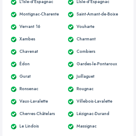
L'Isle-d'Espagnac
LIsle-d'Espagnac
Montignac-Charente
Saint-Amant-de-Boixe
Vervant 16
Vouharte
Xambes
Charmant
Chavenat
Combiers
Édon
Gardes-le-Pontaroux
Gurat
Juillaguet
Ronsenac
Rougnac
Vaux-Lavalette
Villebois-Lavalette
Cherves-Châtelars
Lézignac-Durand
Le Lindois
Massignac