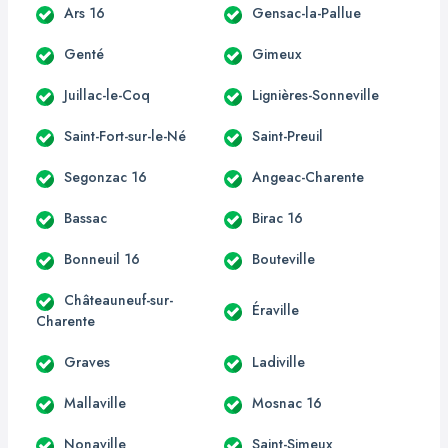
Ars 16
Gensac-la-Pallue
Genté
Gimeux
Juillac-le-Coq
Lignières-Sonneville
Saint-Fort-sur-le-Né
Saint-Preuil
Segonzac 16
Angeac-Charente
Bassac
Birac 16
Bonneuil 16
Bouteville
Châteauneuf-sur-
Éraville
Charente
Graves
Ladiville
Mallaville
Mosnac 16
Nonaville
Saint-Simeux