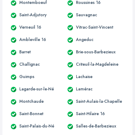
Montemboeuf
Roussines 16
Saint-Adjutory
Sauvagnac
Verneuil 16
Vitrac-Saint-Vincent
Ambleville 16
Angeduc
Barret
Brie-sous-Barbezieux
Challignac
Criteuil-la-Magdeleine
Guimps
Lachaise
Lagarde-sur-le-Né
Lamérac
Montchaude
Saint-Aulais-la-Chapelle
Saint-Bonnet
Saint-Hilaire 16
Saint-Palais-du-Né
Salles-de-Barbezieux