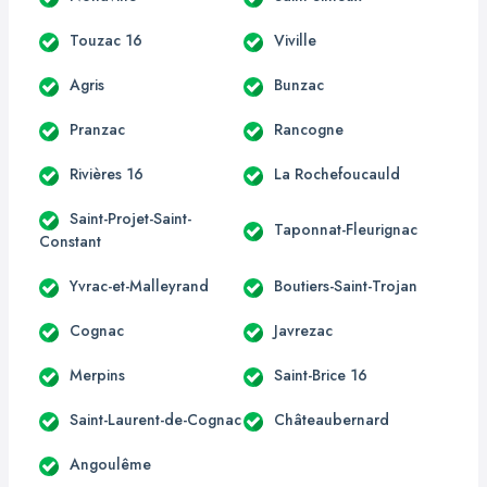
Touzac 16
Viville
Agris
Bunzac
Pranzac
Rancogne
Rivières 16
La Rochefoucauld
Saint-Projet-Saint-
Taponnat-Fleurignac
Constant
Yvrac-et-Malleyrand
Boutiers-Saint-Trojan
Cognac
Javrezac
Merpins
Saint-Brice 16
Saint-Laurent-de-Cognac
Châteaubernard
Angoulême