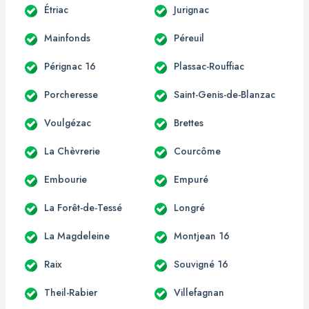
Étriac
Jurignac
Mainfonds
Péreuil
Pérignac 16
Plassac-Rouffiac
Porcheresse
Saint-Genis-de-Blanzac
Voulgézac
Brettes
La Chèvrerie
Courcôme
Embourie
Empuré
La Forêt-de-Tessé
Longré
La Magdeleine
Montjean 16
Raix
Souvigné 16
Theil-Rabier
Villefagnan