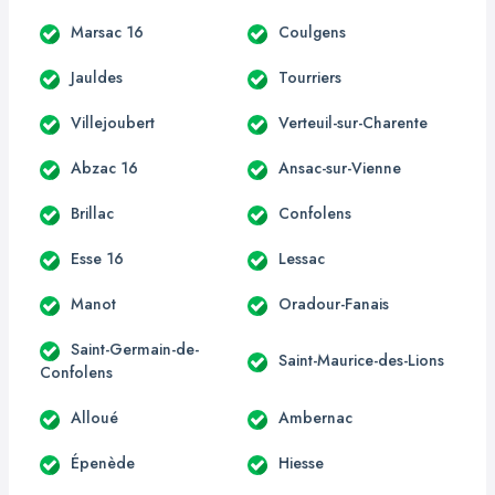
Marsac 16
Coulgens
Jauldes
Tourriers
Villejoubert
Verteuil-sur-Charente
Abzac 16
Ansac-sur-Vienne
Brillac
Confolens
Esse 16
Lessac
Manot
Oradour-Fanais
Saint-Germain-de-
Saint-Maurice-des-Lions
Confolens
Alloué
Ambernac
Épenède
Hiesse