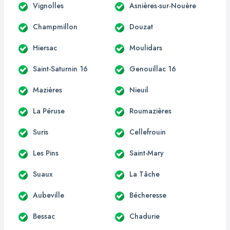
Vignolles
Asnières-sur-Nouère
Champmillon
Douzat
Hiersac
Moulidars
Saint-Saturnin 16
Genouillac 16
Mazières
Nieuil
La Péruse
Roumazières
Suris
Cellefrouin
Les Pins
Saint-Mary
Suaux
La Tâche
Aubeville
Bécheresse
Bessac
Chadurie