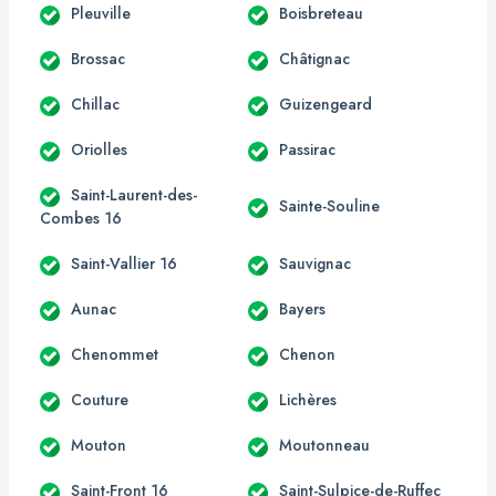
Pleuville
Boisbreteau
Brossac
Châtignac
Chillac
Guizengeard
Oriolles
Passirac
Saint-Laurent-des-
Sainte-Souline
Combes 16
Saint-Vallier 16
Sauvignac
Aunac
Bayers
Chenommet
Chenon
Couture
Lichères
Mouton
Moutonneau
Saint-Front 16
Saint-Sulpice-de-Ruffec