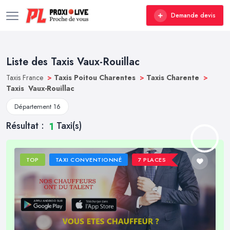
Demande devis
Liste des Taxis Vaux-Rouillac
Taxis France
>
Taxis Poitou Charentes
>
Taxis Charente
>
Taxis Vaux-Rouillac
Département 16
Résultat :
Taxi(s)
1
TOP
TAXI CONVENTIONNÉ
7 PLACES