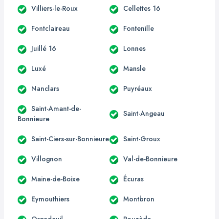
Villiers-le-Roux
Cellettes 16
Fontclaireau
Fontenille
Juillé 16
Lonnes
Luxé
Mansle
Nanclars
Puyréaux
Saint-Amant-de-
Saint-Angeau
Bonnieure
Saint-Ciers-sur-Bonnieure
Saint-Groux
Villognon
Val-de-Bonnieure
Maine-de-Boixe
Écuras
Eymouthiers
Montbron
Orgedeuil
Rouzède