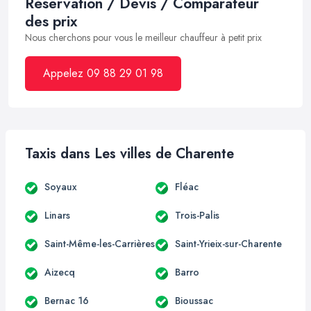
Réservation / Devis / Comparateur
des prix
Nous cherchons pour vous le meilleur chauffeur à petit prix
Appelez 09 88 29 01 98
Taxis dans Les villes de Charente
Soyaux
Fléac
Linars
Trois-Palis
Saint-Même-les-Carrières
Saint-Yrieix-sur-Charente
Aizecq
Barro
Bernac 16
Bioussac