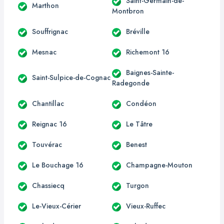
Saint-Germain-de-
Marthon
Montbron
Souffrignac
Bréville
Mesnac
Richemont 16
Baignes-Sainte-
Saint-Sulpice-de-Cognac
Radegonde
Chantillac
Condéon
Reignac 16
Le Tâtre
Touvérac
Benest
Le Bouchage 16
Champagne-Mouton
Chassiecq
Turgon
Le-Vieux-Cérier
Vieux-Ruffec