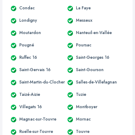
Condac
La Faye
Londigny
Messeux
Moutardon
Nanteuil-en-Vallée
Pougné
Poursac
Ruffec 16
Saint-Georges 16
Saint-Gervais 16
Saint-Gourson
Saint-Martin-du-Clocher
Salles-de-Villefagnan
Taizé-Aizie
Tuzie
Villegats 16
Montboyer
Magnac-sur-Touvre
Mornac
Ruelle-sur-Touvre
Touvre