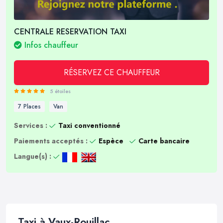
CENTRALE RESERVATION TAXI
Infos chauffeur
RÉSERVEZ CE CHAUFFEUR
5 étoiles
7 Places
Van
Services :
Taxi conventionné
Paiements acceptés :
Espèce
Carte bancaire
Langue(s) :
Taxi à Vaux-Rouillac