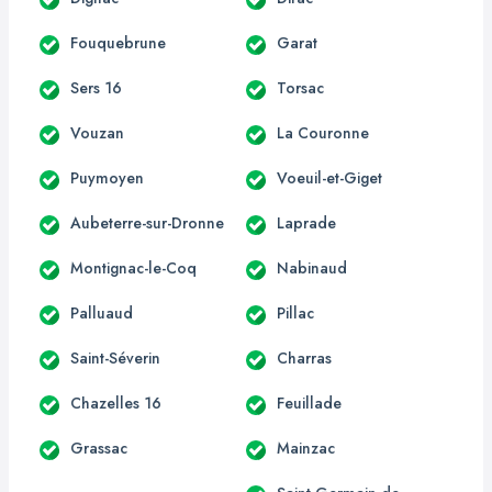
Fouquebrune
Garat
Sers 16
Torsac
Vouzan
La Couronne
Puymoyen
Voeuil-et-Giget
Aubeterre-sur-Dronne
Laprade
Montignac-le-Coq
Nabinaud
Palluaud
Pillac
Saint-Séverin
Charras
Chazelles 16
Feuillade
Grassac
Mainzac