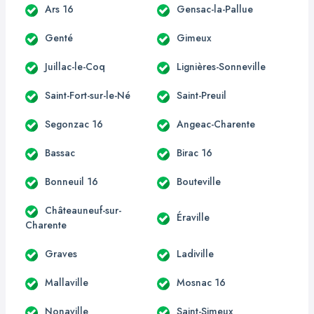
Ars 16
Gensac-la-Pallue
Genté
Gimeux
Juillac-le-Coq
Lignières-Sonneville
Saint-Fort-sur-le-Né
Saint-Preuil
Segonzac 16
Angeac-Charente
Bassac
Birac 16
Bonneuil 16
Bouteville
Châteauneuf-sur-
Éraville
Charente
Graves
Ladiville
Mallaville
Mosnac 16
Nonaville
Saint-Simeux