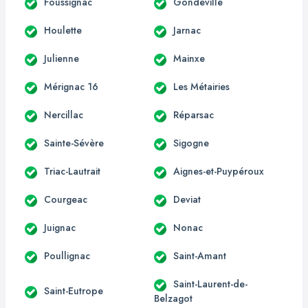
Foussignac
Gondeville
Houlette
Jarnac
Julienne
Mainxe
Mérignac 16
Les Métairies
Nercillac
Réparsac
Sainte-Sévère
Sigogne
Triac-Lautrait
Aignes-et-Puypéroux
Courgeac
Deviat
Juignac
Nonac
Poullignac
Saint-Amant
Saint-Laurent-de-
Saint-Eutrope
Belzagot