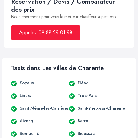
Réservation / Devis / Comparateur
des prix
Nous cherchons pour vous le meilleur chauffeur à petit prix
Appelez 09 88 29 01 98
Taxis dans Les villes de Charente
Soyaux
Fléac
Linars
Trois-Palis
Saint-Même-les-Carrières
Saint-Yrieix-sur-Charente
Aizecq
Barro
Bernac 16
Bioussac