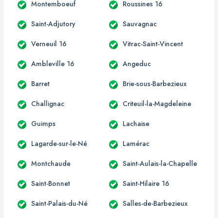
Montemboeuf
Roussines 16
Saint-Adjutory
Sauvagnac
Verneuil 16
Vitrac-Saint-Vincent
Ambleville 16
Angeduc
Barret
Brie-sous-Barbezieux
Challignac
Criteuil-la-Magdeleine
Guimps
Lachaise
Lagarde-sur-le-Né
Lamérac
Montchaude
Saint-Aulais-la-Chapelle
Saint-Bonnet
Saint-Hilaire 16
Saint-Palais-du-Né
Salles-de-Barbezieux