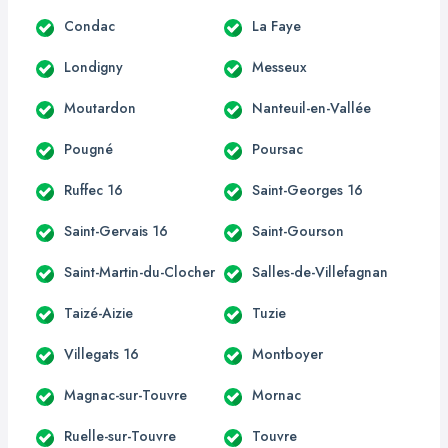
Condac
La Faye
Londigny
Messeux
Moutardon
Nanteuil-en-Vallée
Pougné
Poursac
Ruffec 16
Saint-Georges 16
Saint-Gervais 16
Saint-Gourson
Saint-Martin-du-Clocher
Salles-de-Villefagnan
Taizé-Aizie
Tuzie
Villegats 16
Montboyer
Magnac-sur-Touvre
Mornac
Ruelle-sur-Touvre
Touvre