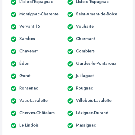
L'Isle-d'Espagnac
LIsle-d'Espagnac
Montignac-Charente
Saint-Amant-de-Boixe
Vervant 16
Vouharte
Xambes
Charmant
Chavenat
Combiers
Édon
Gardes-le-Pontaroux
Gurat
Juillaguet
Ronsenac
Rougnac
Vaux-Lavalette
Villebois-Lavalette
Cherves-Châtelars
Lézignac-Durand
Le Lindois
Massignac