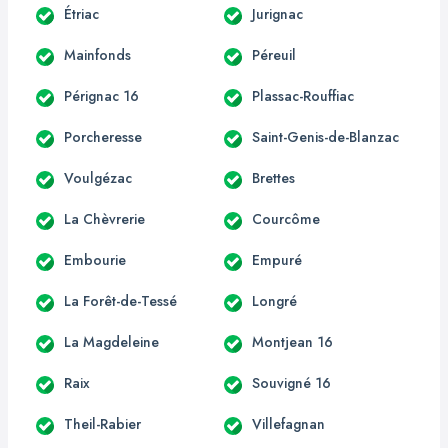
Étriac
Jurignac
Mainfonds
Péreuil
Pérignac 16
Plassac-Rouffiac
Porcheresse
Saint-Genis-de-Blanzac
Voulgézac
Brettes
La Chèvrerie
Courcôme
Embourie
Empuré
La Forêt-de-Tessé
Longré
La Magdeleine
Montjean 16
Raix
Souvigné 16
Theil-Rabier
Villefagnan