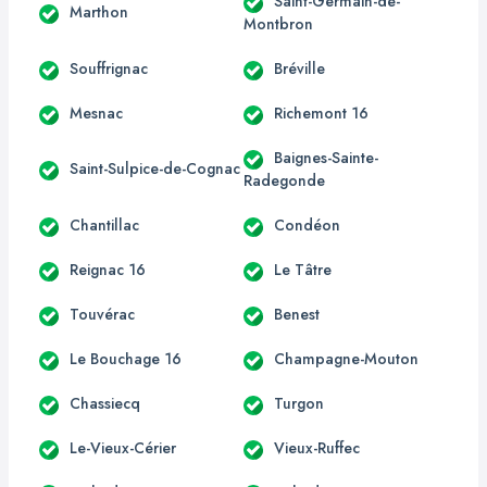
Saint-Germain-de-
Marthon
Montbron
Souffrignac
Bréville
Mesnac
Richemont 16
Baignes-Sainte-
Saint-Sulpice-de-Cognac
Radegonde
Chantillac
Condéon
Reignac 16
Le Tâtre
Touvérac
Benest
Le Bouchage 16
Champagne-Mouton
Chassiecq
Turgon
Le-Vieux-Cérier
Vieux-Ruffec