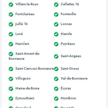
Villiers-le-Roux
Cellettes 16
Fontclaireau
Fontenille
Juillé 16
Lonnes
Luxé
Mansle
Nanclars
Puyréaux
Saint-Amant-de-
Saint-Angeau
Bonnieure
Saint-Ciers-sur-Bonnieure
Saint-Groux
Villognon
Val-de-Bonnieure
Maine-de-Boixe
Écuras
Eymouthiers
Montbron
Orgedeuil
Rouzède