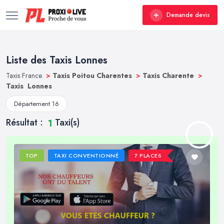
Demande devis
Liste des Taxis Lonnes
Taxis France
>
Taxis Poitou Charentes
>
Taxis Charente
>
Taxis Lonnes
Département 16
Résultat :
Taxi(s)
1
TOP
TAXI CONVENTIONNÉ
7 PLACES