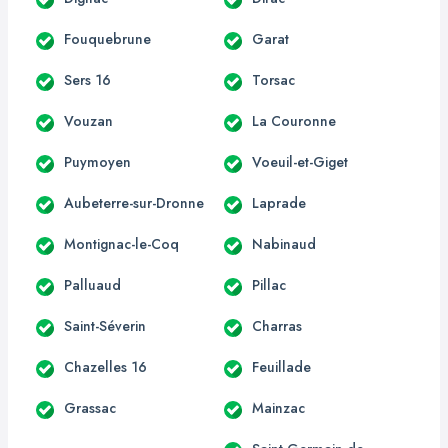
Fouquebrune
Garat
Sers 16
Torsac
Vouzan
La Couronne
Puymoyen
Voeuil-et-Giget
Aubeterre-sur-Dronne
Laprade
Montignac-le-Coq
Nabinaud
Palluaud
Pillac
Saint-Séverin
Charras
Chazelles 16
Feuillade
Grassac
Mainzac