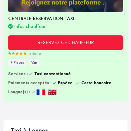
CENTRALE RESERVATION TAXI
Infos chauffeur
RÉSERVEZ CE CHAUFFEUR
5 étoiles
7 Places
Van
Services :
Taxi conventionné
Paiements acceptés :
Espèce
Carte bancaire
Langue(s) :
Taxi à Lonnes