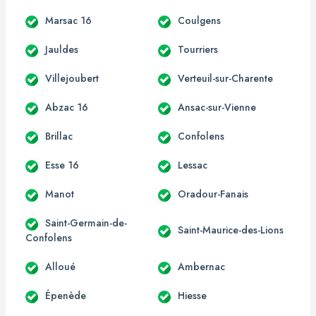
Marsac 16
Coulgens
Jauldes
Tourriers
Villejoubert
Verteuil-sur-Charente
Abzac 16
Ansac-sur-Vienne
Brillac
Confolens
Esse 16
Lessac
Manot
Oradour-Fanais
Saint-Germain-de-
Saint-Maurice-des-Lions
Confolens
Alloué
Ambernac
Épenède
Hiesse