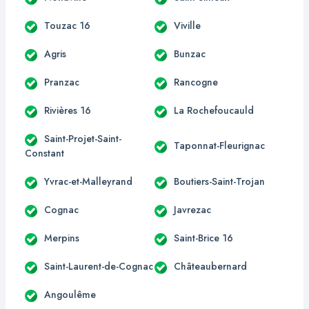
Touzac 16
Viville
Agris
Bunzac
Pranzac
Rancogne
Rivières 16
La Rochefoucauld
Saint-Projet-Saint-
Taponnat-Fleurignac
Constant
Yvrac-et-Malleyrand
Boutiers-Saint-Trojan
Cognac
Javrezac
Merpins
Saint-Brice 16
Saint-Laurent-de-Cognac
Châteaubernard
Angoulême