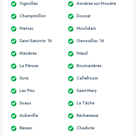
Vignolles
Asnières-sur-Nouère
Champmillon
Douzat
Hiersac
Moulidars
Saint-Saturnin 16
Genouillac 16
Mazières
Nieuil
La Péruse
Roumazières
Suris
Cellefrouin
Les Pins
Saint-Mary
Suaux
La Tâche
Aubeville
Bécheresse
Bessac
Chadurie