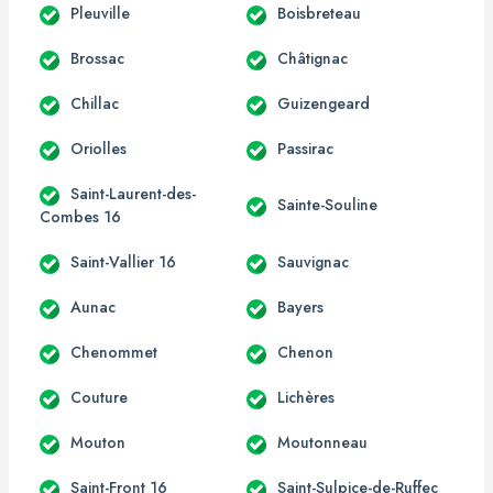
Pleuville
Boisbreteau
Brossac
Châtignac
Chillac
Guizengeard
Oriolles
Passirac
Saint-Laurent-des-
Sainte-Souline
Combes 16
Saint-Vallier 16
Sauvignac
Aunac
Bayers
Chenommet
Chenon
Couture
Lichères
Mouton
Moutonneau
Saint-Front 16
Saint-Sulpice-de-Ruffec