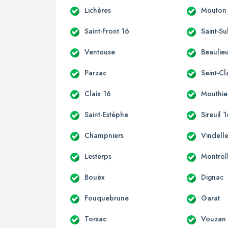
Lichères
Mouton
Saint-Front 16
Saint-Su
Ventouse
Beaulie
Parzac
Saint-C
Claix 16
Mouthie
Saint-Estèphe
Sireuil 
Champniers
Vindell
Lesterps
Montrol
Bouëx
Dignac
Fouquebrune
Garat
Torsac
Vouzan