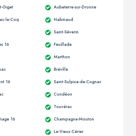
t-Giget
Aubeterre-sur-Dronne
ac-le-Coq
Nabinaud
Saint-Séverin
es 16
Feuillade
c
Marthon
nac
Bréville
nt 16
Saint-Sulpice-de-Cognac
ac
Condéon
e
Touvérac
hage 16
Champagne-Mouton
Le-Vieux-Cérier