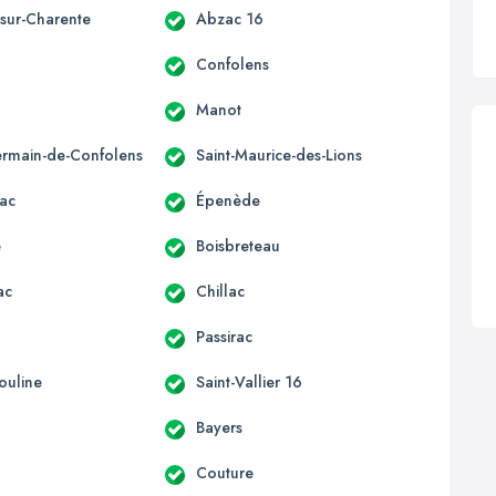
-sur-Charente
Abzac 16
Confolens
Manot
ermain-de-Confolens
Saint-Maurice-des-Lions
ac
Épenède
e
Boisbreteau
ac
Chillac
Passirac
ouline
Saint-Vallier 16
Bayers
Couture