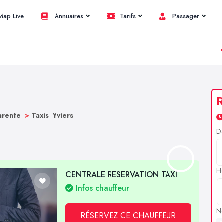
ap Live
Annuaires
Tarifs
Passager
R
harente
>
Taxis Yviers
D
H
CENTRALE RESERVATION TAXI
Infos chauffeur
N
RÉSERVEZ CE CHAUFFEUR