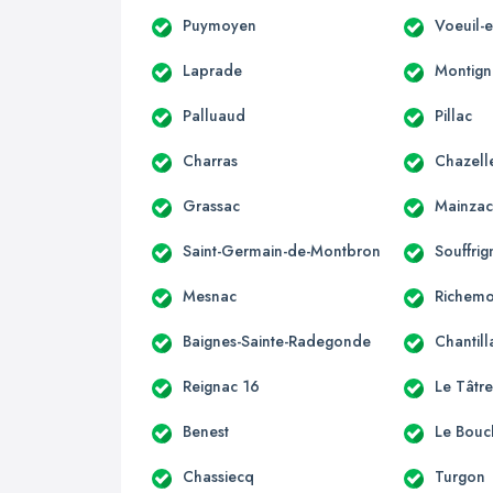
Puymoyen
Voeuil-e
Laprade
Montign
Palluaud
Pillac
Charras
Chazell
Grassac
Mainza
Saint-Germain-de-Montbron
Souffrig
Mesnac
Richemo
Baignes-Sainte-Radegonde
Chantill
Reignac 16
Le Tâtr
Benest
Le Bouc
Chassiecq
Turgon