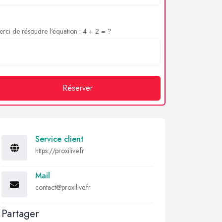
rci de résoudre l'équation : 4 + 2 = ?
Réserver
Service client
https://proxilive.fr
Mail
contact@proxilive.fr
Partager