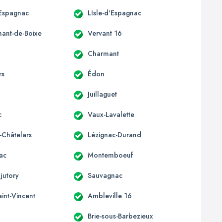
'Espagnac
LIsle-d'Espagnac
mant-de-Boixe
Vervant 16
Charmant
rs
Édon
Juillaguet
c
Vaux-Lavalette
-Châtelars
Lézignac-Durand
ac
Montemboeuf
jutory
Sauvagnac
aint-Vincent
Ambleville 16
Brie-sous-Barbezieux