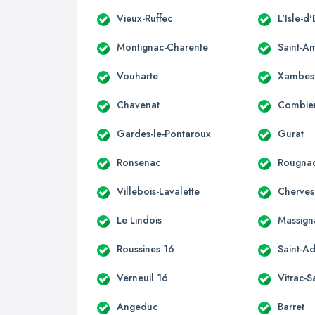
Vieux-Ruffec
L'Isle-d
Montignac-Charente
Saint-A
Vouharte
Xambes
Chavenat
Combie
Gardes-le-Pontaroux
Gurat
Ronsenac
Rougna
Villebois-Lavalette
Cherves
Le Lindois
Massign
Roussines 16
Saint-Ad
Verneuil 16
Vitrac-S
Angeduc
Barret