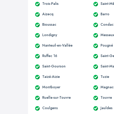
Trois-Palis
Saint-M
Aizecq
Barro
Bioussac
Condac
Londigny
Messeu
Nanteuil-en-Vallée
Pougné
Ruffec 16
Saint-G
Saint-Gourson
Saint-Ma
Taizé-Aizie
Tuzie
Montboyer
Magnac-
Ruelle-sur-Touvre
Touvre
Coulgens
Jauldes