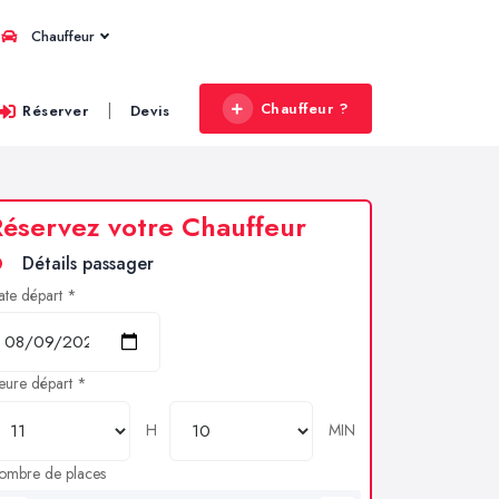
Chauffeur
Chauffeur ?
|
Réserver
Devis
éservez votre Chauffeur
Détails passager
ate départ *
eure départ *
H
MIN
ombre de places