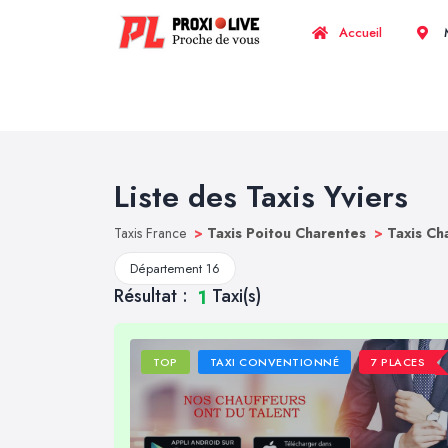
Accueil
M
Liste des Taxis Yviers
Taxis France
>
Taxis Poitou Charentes
>
Taxis C
Département 16
Résultat :
Taxi(s)
1
TOP
TAXI CONVENTIONNÉ
7 PLACES