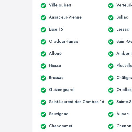
Villejoubert
Verteuil
Ansac-sur-Vienne
Brillac
Esse 16
Lessac
Oradour-Fanais
Saint-G
Alloué
Ambern
Hiesse
Pleuvill
Brossac
Châtign
Guizengeard
Oriolles
Saint-Laurent-des-Combes 16
Sainte-S
Sauvignac
Aunac
Chenommet
Chenon