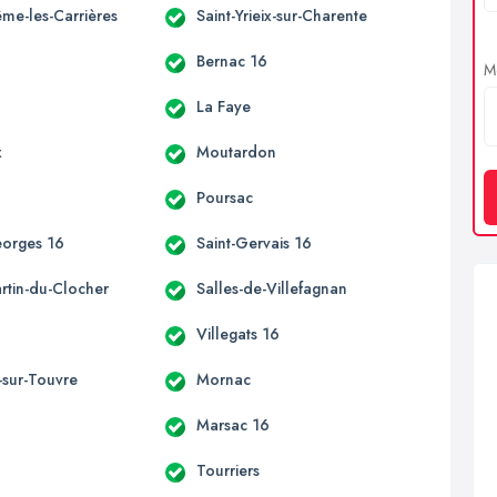
ême-les-Carrières
Saint-Yrieix-sur-Charente
Bernac 16
Me
La Faye
x
Moutardon
Poursac
eorges 16
Saint-Gervais 16
rtin-du-Clocher
Salles-de-Villefagnan
Villegats 16
sur-Touvre
Mornac
Marsac 16
Tourriers