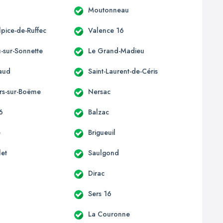
Moutonneau
lpice-de-Ruffec
Valence 16
u-sur-Sonnette
Le Grand-Madieu
laud
Saint-Laurent-de-Céris
rs-sur-Boëme
Nersac
16
Balzac
e
Brigueuil
let
Saulgond
Dirac
Sers 16
La Couronne