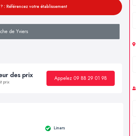
? : Référencez votre établissement
che de Yviers
ur des prix
Appelez 09 88 29 01 98
t prix
Linars