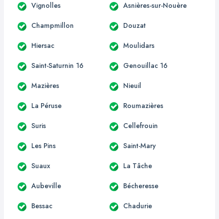
Vignolles
Asnières-sur-Nouère
Champmillon
Douzat
Hiersac
Moulidars
Saint-Saturnin 16
Genouillac 16
Mazières
Nieuil
La Péruse
Roumazières
Suris
Cellefrouin
Les Pins
Saint-Mary
Suaux
La Tâche
Aubeville
Bécheresse
Bessac
Chadurie