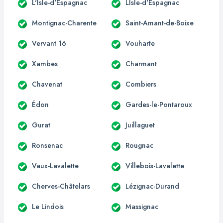
L'Isle-d'Espagnac
LIsle-d'Espagnac
Montignac-Charente
Saint-Amant-de-Boixe
Vervant 16
Vouharte
Xambes
Charmant
Chavenat
Combiers
Édon
Gardes-le-Pontaroux
Gurat
Juillaguet
Ronsenac
Rougnac
Vaux-Lavalette
Villebois-Lavalette
Cherves-Châtelars
Lézignac-Durand
Le Lindois
Massignac