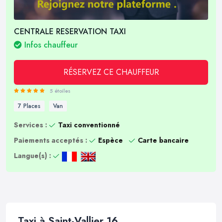
CENTRALE RESERVATION TAXI
Infos chauffeur
RÉSERVEZ CE CHAUFFEUR
5 étoiles
7 Places
Van
Services :
Taxi conventionné
Paiements acceptés :
Espèce
Carte bancaire
Langue(s) :
Taxi à Saint-Vallier 16