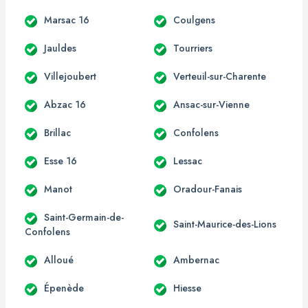
Marsac 16
Coulgens
Jauldes
Tourriers
Villejoubert
Verteuil-sur-Charente
Abzac 16
Ansac-sur-Vienne
Brillac
Confolens
Esse 16
Lessac
Manot
Oradour-Fanais
Saint-Germain-de-
Saint-Maurice-des-Lions
Confolens
Alloué
Ambernac
Épenède
Hiesse