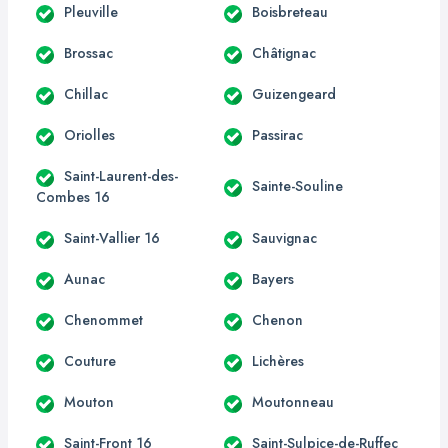
Pleuville
Boisbreteau
Brossac
Châtignac
Chillac
Guizengeard
Oriolles
Passirac
Saint-Laurent-des-
Sainte-Souline
Combes 16
Saint-Vallier 16
Sauvignac
Aunac
Bayers
Chenommet
Chenon
Couture
Lichères
Mouton
Moutonneau
Saint-Front 16
Saint-Sulpice-de-Ruffec