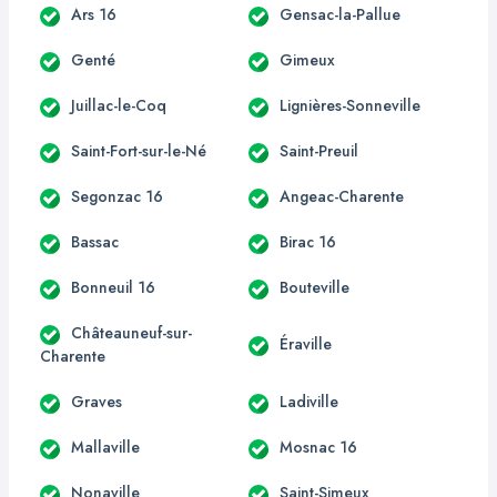
Ars 16
Gensac-la-Pallue
Genté
Gimeux
Juillac-le-Coq
Lignières-Sonneville
Saint-Fort-sur-le-Né
Saint-Preuil
Segonzac 16
Angeac-Charente
Bassac
Birac 16
Bonneuil 16
Bouteville
Châteauneuf-sur-
Éraville
Charente
Graves
Ladiville
Mallaville
Mosnac 16
Nonaville
Saint-Simeux