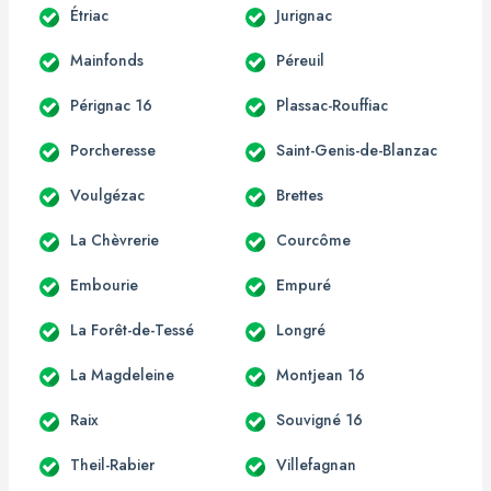
Étriac
Jurignac
Mainfonds
Péreuil
Pérignac 16
Plassac-Rouffiac
Porcheresse
Saint-Genis-de-Blanzac
Voulgézac
Brettes
La Chèvrerie
Courcôme
Embourie
Empuré
La Forêt-de-Tessé
Longré
La Magdeleine
Montjean 16
Raix
Souvigné 16
Theil-Rabier
Villefagnan