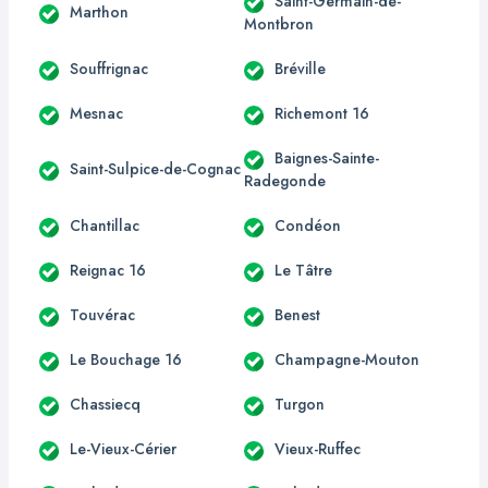
Saint-Germain-de-
Marthon
Montbron
Souffrignac
Bréville
Mesnac
Richemont 16
Baignes-Sainte-
Saint-Sulpice-de-Cognac
Radegonde
Chantillac
Condéon
Reignac 16
Le Tâtre
Touvérac
Benest
Le Bouchage 16
Champagne-Mouton
Chassiecq
Turgon
Le-Vieux-Cérier
Vieux-Ruffec