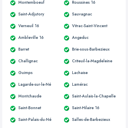
Montemboeuf
Roussines 16
Saint-Adjutory
Sauvagnac
Verneuil 16
Vitrac-Saint-Vincent
Ambleville 16
Angeduc
Barret
Brie-sous-Barbezieux
Challignac
Criteuil-la-Magdeleine
Guimps
Lachaise
Lagarde-sur-le-Né
Lamérac
Montchaude
Saint-Aulais-la-Chapelle
Saint-Bonnet
Saint-Hilaire 16
Saint-Palais-du-Né
Salles-de-Barbezieux