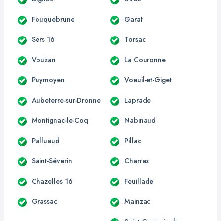
Fouquebrune
Garat
Sers 16
Torsac
Vouzan
La Couronne
Puymoyen
Voeuil-et-Giget
Aubeterre-sur-Dronne
Laprade
Montignac-le-Coq
Nabinaud
Palluaud
Pillac
Saint-Séverin
Charras
Chazelles 16
Feuillade
Grassac
Mainzac