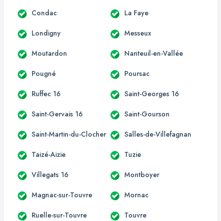
Condac
La Faye
Londigny
Messeux
Moutardon
Nanteuil-en-Vallée
Pougné
Poursac
Ruffec 16
Saint-Georges 16
Saint-Gervais 16
Saint-Gourson
Saint-Martin-du-Clocher
Salles-de-Villefagnan
Taizé-Aizie
Tuzie
Villegats 16
Montboyer
Magnac-sur-Touvre
Mornac
Ruelle-sur-Touvre
Touvre