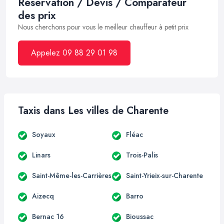
Réservation / Devis / Comparateur
des prix
Nous cherchons pour vous le meilleur chauffeur à petit prix
Appelez 09 88 29 01 98
Taxis dans Les villes de Charente
Soyaux
Fléac
Linars
Trois-Palis
Saint-Même-les-Carrières
Saint-Yrieix-sur-Charente
Aizecq
Barro
Bernac 16
Bioussac