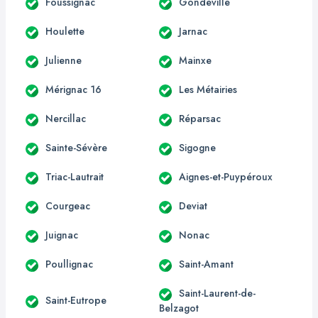
Foussignac
Gondeville
Houlette
Jarnac
Julienne
Mainxe
Mérignac 16
Les Métairies
Nercillac
Réparsac
Sainte-Sévère
Sigogne
Triac-Lautrait
Aignes-et-Puypéroux
Courgeac
Deviat
Juignac
Nonac
Poullignac
Saint-Amant
Saint-Laurent-de-
Saint-Eutrope
Belzagot