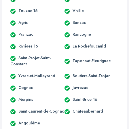
Touzac 16
Viville
Agris
Bunzac
Pranzac
Rancogne
Rivières 16
La Rochefoucauld
Saint-Projet-Saint-
Taponnat-Fleurignac
Constant
Yvrac-et-Malleyrand
Boutiers-Saint-Trojan
Cognac
Javrezac
Merpins
Saint-Brice 16
Saint-Laurent-de-Cognac
Châteaubernard
Angoulême