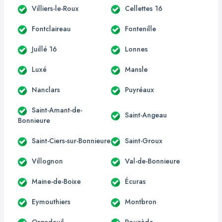
Villiers-le-Roux
Cellettes 16
Fontclaireau
Fontenille
Juillé 16
Lonnes
Luxé
Mansle
Nanclars
Puyréaux
Saint-Amant-de-
Saint-Angeau
Bonnieure
Saint-Ciers-sur-Bonnieure
Saint-Groux
Villognon
Val-de-Bonnieure
Maine-de-Boixe
Écuras
Eymouthiers
Montbron
Orgedeuil
Rouzède