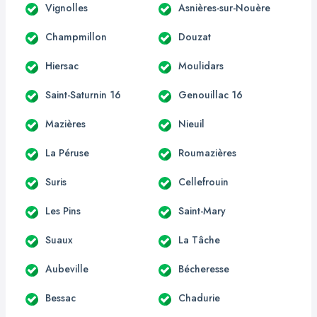
Vignolles
Asnières-sur-Nouère
Champmillon
Douzat
Hiersac
Moulidars
Saint-Saturnin 16
Genouillac 16
Mazières
Nieuil
La Péruse
Roumazières
Suris
Cellefrouin
Les Pins
Saint-Mary
Suaux
La Tâche
Aubeville
Bécheresse
Bessac
Chadurie