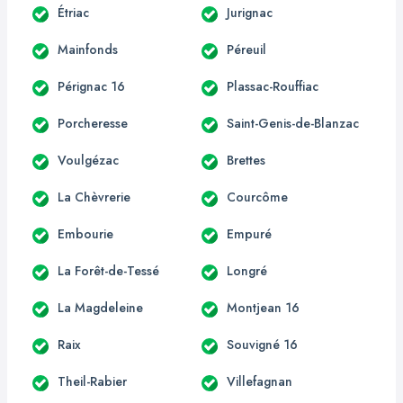
Étriac
Jurignac
Mainfonds
Péreuil
Pérignac 16
Plassac-Rouffiac
Porcheresse
Saint-Genis-de-Blanzac
Voulgézac
Brettes
La Chèvrerie
Courcôme
Embourie
Empuré
La Forêt-de-Tessé
Longré
La Magdeleine
Montjean 16
Raix
Souvigné 16
Theil-Rabier
Villefagnan