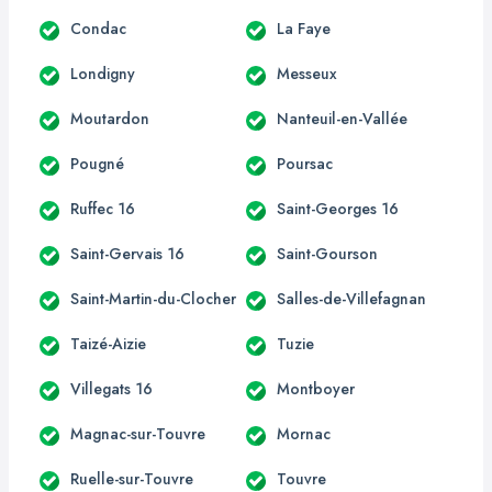
Condac
La Faye
Londigny
Messeux
Moutardon
Nanteuil-en-Vallée
Pougné
Poursac
Ruffec 16
Saint-Georges 16
Saint-Gervais 16
Saint-Gourson
Saint-Martin-du-Clocher
Salles-de-Villefagnan
Taizé-Aizie
Tuzie
Villegats 16
Montboyer
Magnac-sur-Touvre
Mornac
Ruelle-sur-Touvre
Touvre