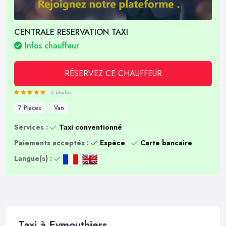
CENTRALE RESERVATION TAXI
Infos chauffeur
RÉSERVEZ CE CHAUFFEUR
5 étoiles
7 Places
Van
Services :
Taxi conventionné
Paiements acceptés :
Espèce
Carte bancaire
Langue(s) :
Taxi à Eymouthiers