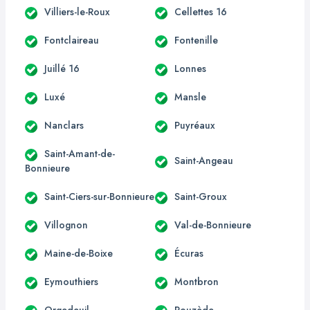
Villiers-le-Roux
Cellettes 16
Fontclaireau
Fontenille
Juillé 16
Lonnes
Luxé
Mansle
Nanclars
Puyréaux
Saint-Amant-de-
Saint-Angeau
Bonnieure
Saint-Ciers-sur-Bonnieure
Saint-Groux
Villognon
Val-de-Bonnieure
Maine-de-Boixe
Écuras
Eymouthiers
Montbron
Orgedeuil
Rouzède