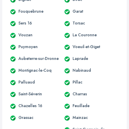
Fouquebrune
Garat
Sers 16
Torsac
Vouzan
La Couronne
Puymoyen
Voeuil-et-Giget
Aubeterre-sur-Dronne
Laprade
Montignac-le-Coq
Nabinaud
Palluaud
Pillac
Saint-Séverin
Charras
Chazelles 16
Feuillade
Grassac
Mainzac