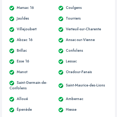
Marsac 16
Coulgens
Jauldes
Tourriers
Villejoubert
Verteuil-sur-Charente
Abzac 16
Ansac-sur-Vienne
Brillac
Confolens
Esse 16
Lessac
Manot
Oradour-Fanais
Saint-Germain-de-
Saint-Maurice-des-Lions
Confolens
Alloué
Ambernac
Épenède
Hiesse