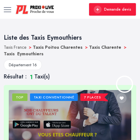
Demande devis
Liste des Taxis Eymouthiers
Taxis France
>
Taxis Poitou Charentes
>
Taxis Charente
>
Taxis Eymouthiers
Département 16
Résultat :
Taxi(s)
1
TOP
TAXI CONVENTIONNÉ
7 PLACES