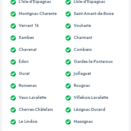
L'Isle-d'Espagnac
LIsle-d'Espagnac
Montignac-Charente
Saint-Amant-de-Boixe
Vervant 16
Vouharte
Xambes
Charmant
Chavenat
Combiers
Édon
Gardes-le-Pontaroux
Gurat
Juillaguet
Ronsenac
Rougnac
Vaux-Lavalette
Villebois-Lavalette
Cherves-Châtelars
Lézignac-Durand
Le Lindois
Massignac