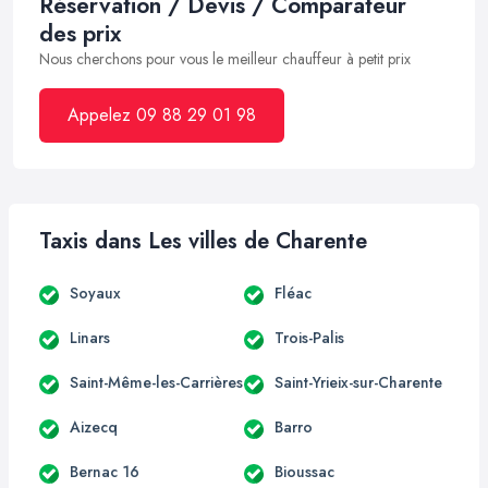
Réservation / Devis / Comparateur
des prix
Nous cherchons pour vous le meilleur chauffeur à petit prix
Appelez 09 88 29 01 98
Taxis dans Les villes de Charente
Soyaux
Fléac
Linars
Trois-Palis
Saint-Même-les-Carrières
Saint-Yrieix-sur-Charente
Aizecq
Barro
Bernac 16
Bioussac