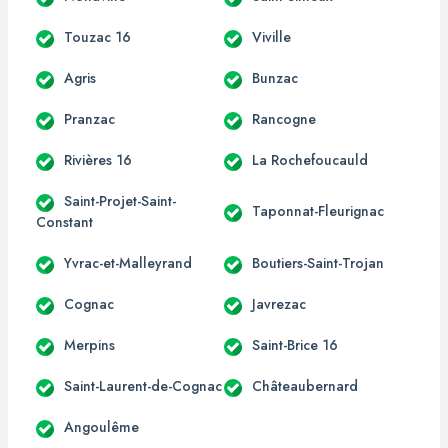
Touzac 16
Viville
Agris
Bunzac
Pranzac
Rancogne
Rivières 16
La Rochefoucauld
Saint-Projet-Saint-
Taponnat-Fleurignac
Constant
Yvrac-et-Malleyrand
Boutiers-Saint-Trojan
Cognac
Javrezac
Merpins
Saint-Brice 16
Saint-Laurent-de-Cognac
Châteaubernard
Angoulême