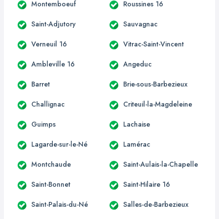
Montemboeuf
Roussines 16
Saint-Adjutory
Sauvagnac
Verneuil 16
Vitrac-Saint-Vincent
Ambleville 16
Angeduc
Barret
Brie-sous-Barbezieux
Challignac
Criteuil-la-Magdeleine
Guimps
Lachaise
Lagarde-sur-le-Né
Lamérac
Montchaude
Saint-Aulais-la-Chapelle
Saint-Bonnet
Saint-Hilaire 16
Saint-Palais-du-Né
Salles-de-Barbezieux