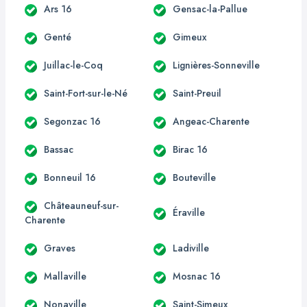
Ars 16
Gensac-la-Pallue
Genté
Gimeux
Juillac-le-Coq
Lignières-Sonneville
Saint-Fort-sur-le-Né
Saint-Preuil
Segonzac 16
Angeac-Charente
Bassac
Birac 16
Bonneuil 16
Bouteville
Châteauneuf-sur-
Éraville
Charente
Graves
Ladiville
Mallaville
Mosnac 16
Nonaville
Saint-Simeux