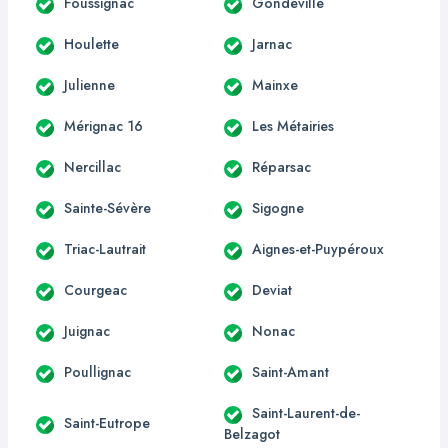
Foussignac
Gondeville
Houlette
Jarnac
Julienne
Mainxe
Mérignac 16
Les Métairies
Nercillac
Réparsac
Sainte-Sévère
Sigogne
Triac-Lautrait
Aignes-et-Puypéroux
Courgeac
Deviat
Juignac
Nonac
Poullignac
Saint-Amant
Saint-Laurent-de-
Saint-Eutrope
Belzagot