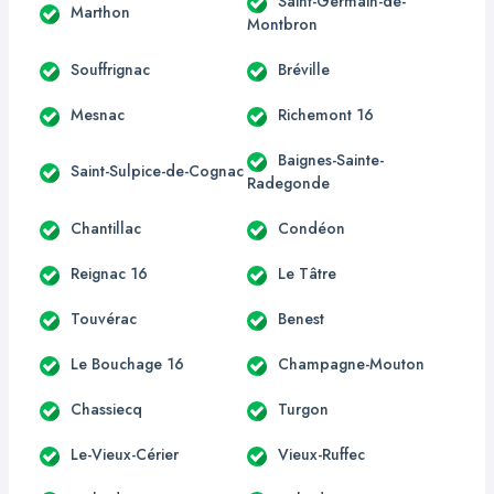
Saint-Germain-de-
Marthon
Montbron
Souffrignac
Bréville
Mesnac
Richemont 16
Baignes-Sainte-
Saint-Sulpice-de-Cognac
Radegonde
Chantillac
Condéon
Reignac 16
Le Tâtre
Touvérac
Benest
Le Bouchage 16
Champagne-Mouton
Chassiecq
Turgon
Le-Vieux-Cérier
Vieux-Ruffec