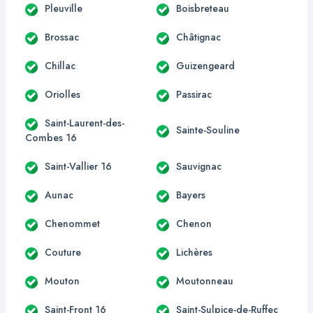
Pleuville
Boisbreteau
Brossac
Châtignac
Chillac
Guizengeard
Oriolles
Passirac
Saint-Laurent-des-
Sainte-Souline
Combes 16
Saint-Vallier 16
Sauvignac
Aunac
Bayers
Chenommet
Chenon
Couture
Lichères
Mouton
Moutonneau
Saint-Front 16
Saint-Sulpice-de-Ruffec