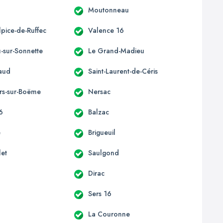
Moutonneau
lpice-de-Ruffec
Valence 16
u-sur-Sonnette
Le Grand-Madieu
laud
Saint-Laurent-de-Céris
rs-sur-Boëme
Nersac
16
Balzac
e
Brigueuil
let
Saulgond
Dirac
Sers 16
La Couronne