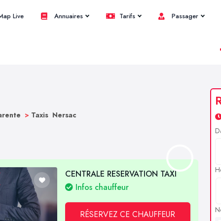
ap Live
Annuaires
Tarifs
Passager
R
harente
>
Taxis Nersac
D
H
CENTRALE RESERVATION TAXI
Infos chauffeur
N
RÉSERVEZ CE CHAUFFEUR