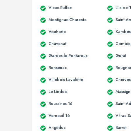
Vieux-Ruffec
L'Isle-d
Montignac-Charente
Saint-A
Vouharte
Xambes
Chavenat
Combie
Gardes-le-Pontaroux
Gurat
Ronsenac
Rougna
Villebois-Lavalette
Cherves
Le Lindois
Massign
Roussines 16
Saint-Ad
Verneuil 16
Vitrac-S
Angeduc
Barret