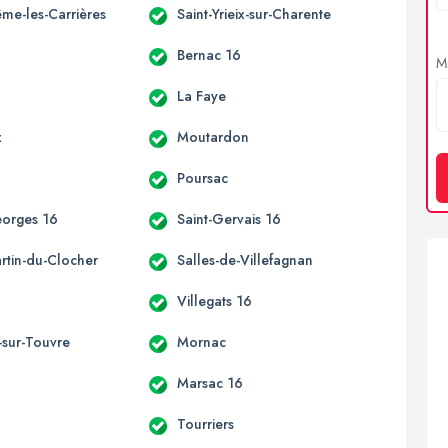
ême-les-Carrières
Saint-Yrieix-sur-Charente
Bernac 16
Me
La Faye
x
Moutardon
Poursac
eorges 16
Saint-Gervais 16
rtin-du-Clocher
Salles-de-Villefagnan
Villegats 16
sur-Touvre
Mornac
Marsac 16
Tourriers