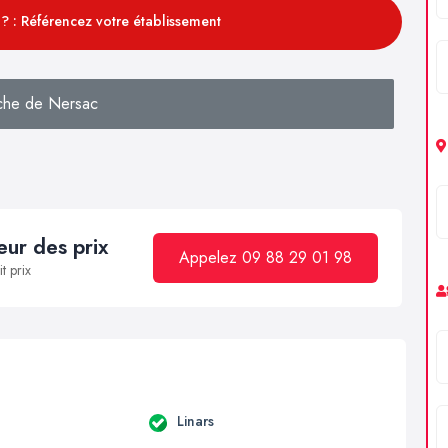
? : Référencez votre établissement
che de Nersac
ur des prix
Appelez 09 88 29 01 98
t prix
Linars