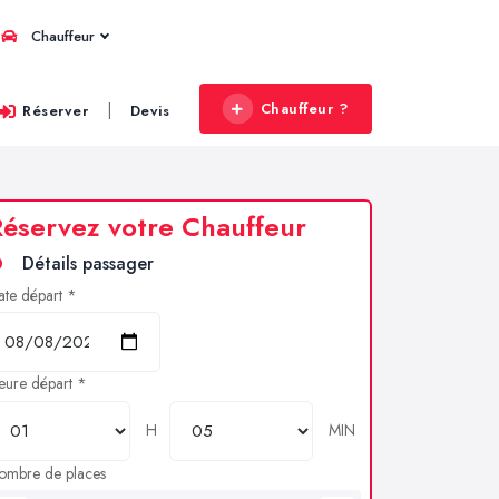
Chauffeur
Chauffeur ?
|
Réserver
Devis
éservez votre Chauffeur
Détails passager
ate départ *
eure départ *
H
MIN
ombre de places