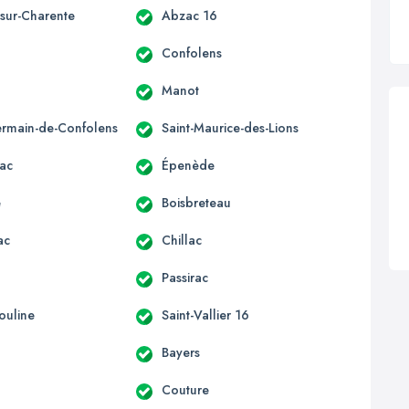
-sur-Charente
Abzac 16
Confolens
Manot
ermain-de-Confolens
Saint-Maurice-des-Lions
ac
Épenède
e
Boisbreteau
ac
Chillac
Passirac
ouline
Saint-Vallier 16
Bayers
Couture