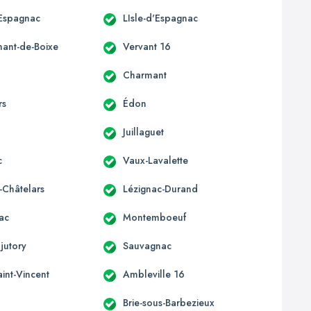
'Espagnac
LIsle-d'Espagnac
mant-de-Boixe
Vervant 16
Charmant
rs
Édon
Juillaguet
c
Vaux-Lavalette
-Châtelars
Lézignac-Durand
ac
Montemboeuf
jutory
Sauvagnac
aint-Vincent
Ambleville 16
Brie-sous-Barbezieux