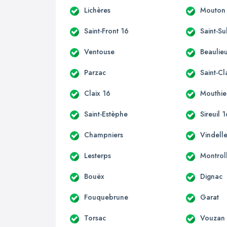
Lichères
Mouton
Saint-Front 16
Saint-Su
Ventouse
Beaulie
Parzac
Saint-C
Claix 16
Mouthie
Saint-Estèphe
Sireuil 
Champniers
Vindell
Lesterps
Montrol
Bouëx
Dignac
Fouquebrune
Garat
Torsac
Vouzan