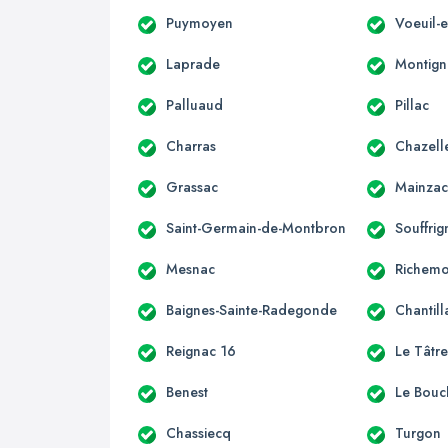
Puymoyen
Voeuil-e
Laprade
Montign
Palluaud
Pillac
Charras
Chazell
Grassac
Mainza
Saint-Germain-de-Montbron
Souffrig
Mesnac
Richemo
Baignes-Sainte-Radegonde
Chantill
Reignac 16
Le Tâtr
Benest
Le Bouc
Chassiecq
Turgon