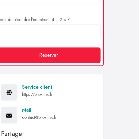
rci de résoudre l'équation : 4 + 2 = ?
Réserver
Service client
https://proxilive.fr
Mail
contact@proxilive.fr
Partager