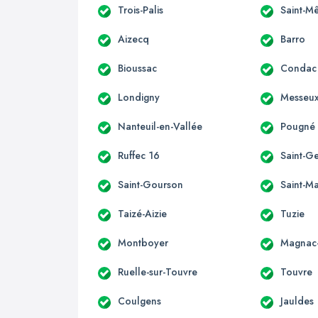
Trois-Palis
Saint-M
Aizecq
Barro
Bioussac
Condac
Londigny
Messeu
Nanteuil-en-Vallée
Pougné
Ruffec 16
Saint-G
Saint-Gourson
Saint-Ma
Taizé-Aizie
Tuzie
Montboyer
Magnac-
Ruelle-sur-Touvre
Touvre
Coulgens
Jauldes