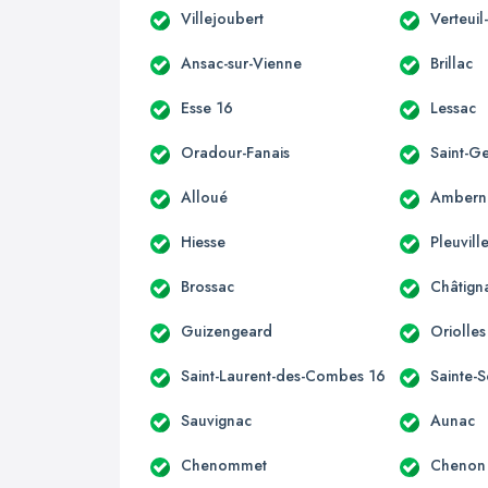
Villejoubert
Verteuil
Ansac-sur-Vienne
Brillac
Esse 16
Lessac
Oradour-Fanais
Saint-G
Alloué
Ambern
Hiesse
Pleuvill
Brossac
Châtign
Guizengeard
Oriolles
Saint-Laurent-des-Combes 16
Sainte-S
Sauvignac
Aunac
Chenommet
Chenon