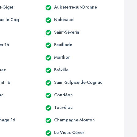
t-Giget
Aubeterre-sur-Dronne
ac-le-Coq
Nabinaud
Saint-Séverin
es 16
Feuillade
c
Marthon
nac
Bréville
nt 16
Saint-Sulpice-de-Cognac
ac
Condéon
e
Touvérac
hage 16
Champagne-Mouton
Le-Vieux-Cérier