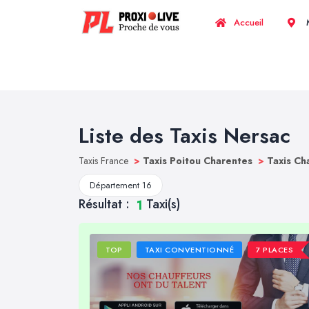
Accueil
M
Liste des Taxis Nersac
Taxis France
>
Taxis Poitou Charentes
>
Taxis C
Département 16
Résultat :
Taxi(s)
1
TOP
TAXI CONVENTIONNÉ
7 PLACES