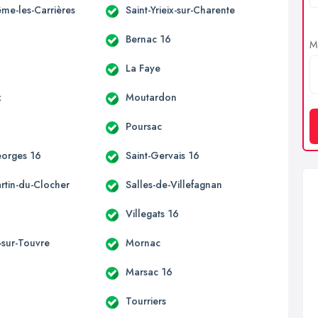
ême-les-Carrières
Saint-Yrieix-sur-Charente
Bernac 16
Me
La Faye
x
Moutardon
Poursac
eorges 16
Saint-Gervais 16
rtin-du-Clocher
Salles-de-Villefagnan
Villegats 16
sur-Touvre
Mornac
Marsac 16
Tourriers