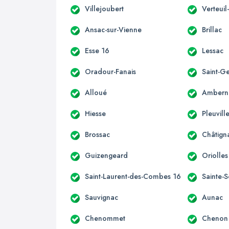
Villejoubert
Verteuil
Ansac-sur-Vienne
Brillac
Esse 16
Lessac
Oradour-Fanais
Saint-G
Alloué
Ambern
Hiesse
Pleuvill
Brossac
Châtign
Guizengeard
Oriolles
Saint-Laurent-des-Combes 16
Sainte-S
Sauvignac
Aunac
Chenommet
Chenon