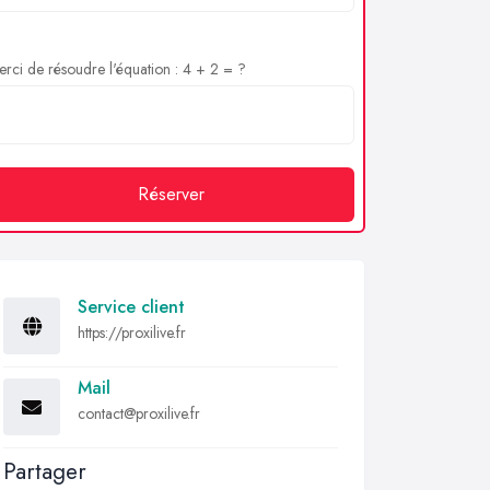
rci de résoudre l'équation : 4 + 2 = ?
Réserver
Service client
https://proxilive.fr
Mail
contact@proxilive.fr
Partager