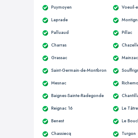
Puymoyen
Voeuil-e
Laprade
Montign
Palluaud
Pillac
Charras
Chazell
Grassac
Mainza
Saint-Germain-de-Montbron
Souffrig
Mesnac
Richemo
Baignes-Sainte-Radegonde
Chantill
Reignac 16
Le Tâtr
Benest
Le Bouc
Chassiecq
Turgon