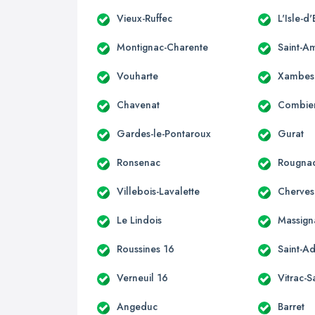
Vieux-Ruffec
L'Isle-d
Montignac-Charente
Saint-A
Vouharte
Xambes
Chavenat
Combie
Gardes-le-Pontaroux
Gurat
Ronsenac
Rougna
Villebois-Lavalette
Cherves
Le Lindois
Massign
Roussines 16
Saint-Ad
Verneuil 16
Vitrac-S
Angeduc
Barret