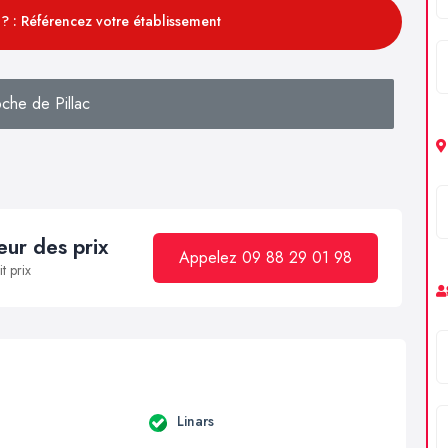
? : Référencez votre établissement
che de Pillac
ur des prix
Appelez 09 88 29 01 98
t prix
Linars