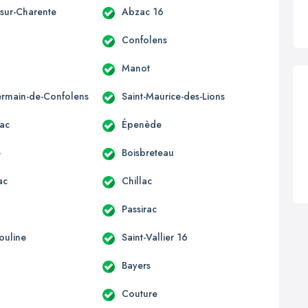
-sur-Charente
Abzac 16
Confolens
Manot
ermain-de-Confolens
Saint-Maurice-des-Lions
ac
Épenède
e
Boisbreteau
ac
Chillac
Passirac
ouline
Saint-Vallier 16
Bayers
Couture