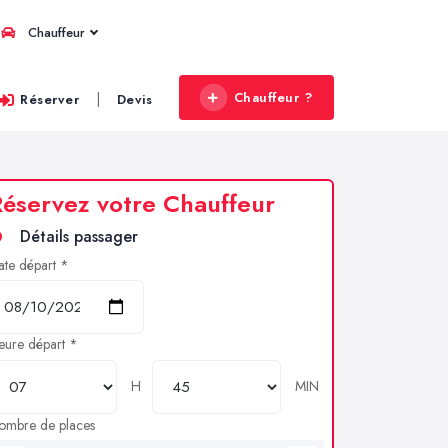
Chauffeur
Chauffeur ?
|
Réserver
Devis
éservez votre Chauffeur
Détails passager
ate départ *
eure départ *
H
MIN
ombre de places