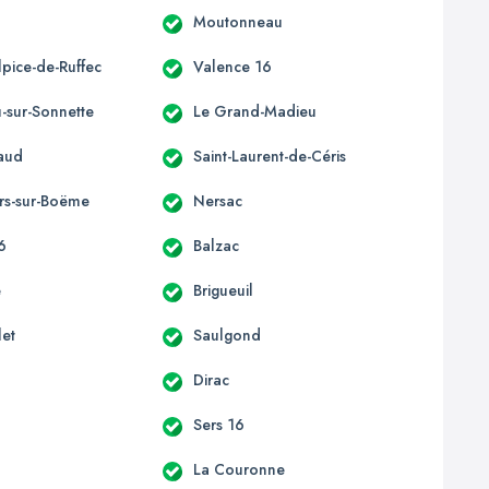
Moutonneau
lpice-de-Ruffec
Valence 16
u-sur-Sonnette
Le Grand-Madieu
laud
Saint-Laurent-de-Céris
rs-sur-Boëme
Nersac
16
Balzac
e
Brigueuil
let
Saulgond
Dirac
Sers 16
La Couronne