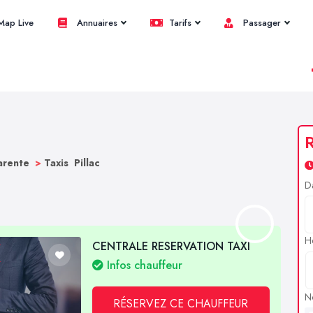
ap Live
Annuaires
Tarifs
Passager
R
harente
>
Taxis Pillac
D
H
CENTRALE RESERVATION TAXI
Infos chauffeur
N
RÉSERVEZ CE CHAUFFEUR