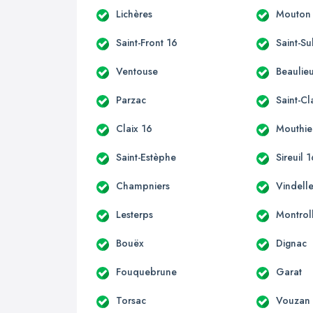
Lichères
Mouton
Saint-Front 16
Saint-Su
Ventouse
Beaulie
Parzac
Saint-C
Claix 16
Mouthie
Saint-Estèphe
Sireuil 
Champniers
Vindell
Lesterps
Montrol
Bouëx
Dignac
Fouquebrune
Garat
Torsac
Vouzan