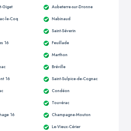
t-Giget
Aubeterre-sur-Dronne
ac-le-Coq
Nabinaud
Saint-Séverin
es 16
Feuillade
c
Marthon
nac
Bréville
nt 16
Saint-Sulpice-de-Cognac
ac
Condéon
e
Touvérac
hage 16
Champagne-Mouton
Le-Vieux-Cérier