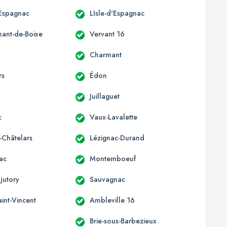
'Espagnac
LIsle-d'Espagnac
mant-de-Boixe
Vervant 16
Charmant
rs
Édon
Juillaguet
c
Vaux-Lavalette
-Châtelars
Lézignac-Durand
ac
Montemboeuf
jutory
Sauvagnac
aint-Vincent
Ambleville 16
Brie-sous-Barbezieux