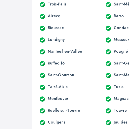
Trois-Palis
Saint-M
Aizecq
Barro
Bioussac
Condac
Londigny
Messeu
Nanteuil-en-Vallée
Pougné
Ruffec 16
Saint-G
Saint-Gourson
Saint-Ma
Taizé-Aizie
Tuzie
Montboyer
Magnac-
Ruelle-sur-Touvre
Touvre
Coulgens
Jauldes