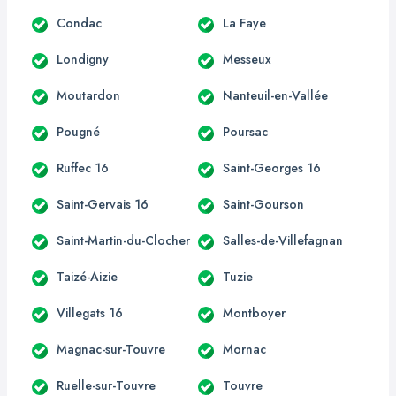
Condac
La Faye
Londigny
Messeux
Moutardon
Nanteuil-en-Vallée
Pougné
Poursac
Ruffec 16
Saint-Georges 16
Saint-Gervais 16
Saint-Gourson
Saint-Martin-du-Clocher
Salles-de-Villefagnan
Taizé-Aizie
Tuzie
Villegats 16
Montboyer
Magnac-sur-Touvre
Mornac
Ruelle-sur-Touvre
Touvre