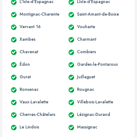
L'Isle-d'Espagnac
LIsle-d'Espagnac
Montignac-Charente
Saint-Amant-de-Boixe
Vervant 16
Vouharte
Xambes
Charmant
Chavenat
Combiers
Édon
Gardes-le-Pontaroux
Gurat
Juillaguet
Ronsenac
Rougnac
Vaux-Lavalette
Villebois-Lavalette
Cherves-Châtelars
Lézignac-Durand
Le Lindois
Massignac