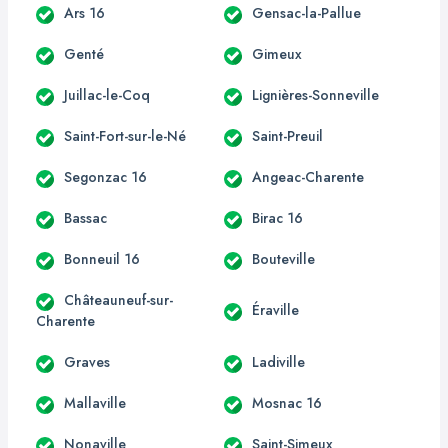
Ars 16
Gensac-la-Pallue
Genté
Gimeux
Juillac-le-Coq
Lignières-Sonneville
Saint-Fort-sur-le-Né
Saint-Preuil
Segonzac 16
Angeac-Charente
Bassac
Birac 16
Bonneuil 16
Bouteville
Châteauneuf-sur-
Éraville
Charente
Graves
Ladiville
Mallaville
Mosnac 16
Nonaville
Saint-Simeux