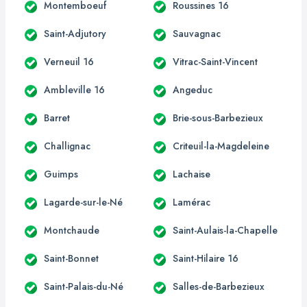
Montemboeuf
Roussines 16
Saint-Adjutory
Sauvagnac
Verneuil 16
Vitrac-Saint-Vincent
Ambleville 16
Angeduc
Barret
Brie-sous-Barbezieux
Challignac
Criteuil-la-Magdeleine
Guimps
Lachaise
Lagarde-sur-le-Né
Lamérac
Montchaude
Saint-Aulais-la-Chapelle
Saint-Bonnet
Saint-Hilaire 16
Saint-Palais-du-Né
Salles-de-Barbezieux