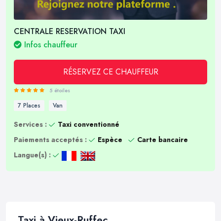
CENTRALE RESERVATION TAXI
Infos chauffeur
RÉSERVEZ CE CHAUFFEUR
5 étoiles
7 Places
Van
Services :
Taxi conventionné
Paiements acceptés :
Espèce
Carte bancaire
Langue(s) :
Taxi à Vieux-Ruffec