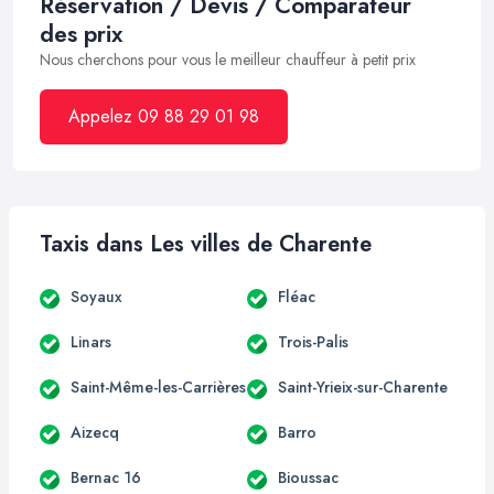
Réservation / Devis / Comparateur
des prix
Nous cherchons pour vous le meilleur chauffeur à petit prix
Appelez 09 88 29 01 98
Taxis dans Les villes de Charente
Soyaux
Fléac
Linars
Trois-Palis
Saint-Même-les-Carrières
Saint-Yrieix-sur-Charente
Aizecq
Barro
Bernac 16
Bioussac