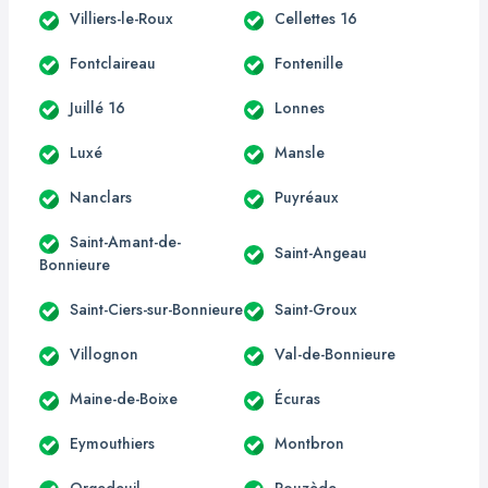
Villiers-le-Roux
Cellettes 16
Fontclaireau
Fontenille
Juillé 16
Lonnes
Luxé
Mansle
Nanclars
Puyréaux
Saint-Amant-de-
Saint-Angeau
Bonnieure
Saint-Ciers-sur-Bonnieure
Saint-Groux
Villognon
Val-de-Bonnieure
Maine-de-Boixe
Écuras
Eymouthiers
Montbron
Orgedeuil
Rouzède