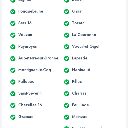
Fouquebrune
Garat
Sers 16
Torsac
Vouzan
La Couronne
Puymoyen
Voeuil-et-Giget
Aubeterre-sur-Dronne
Laprade
Montignac-le-Coq
Nabinaud
Palluaud
Pillac
Saint-Séverin
Charras
Chazelles 16
Feuillade
Grassac
Mainzac