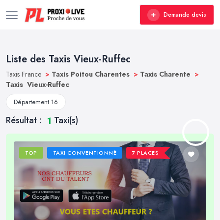
Demande devis
Liste des Taxis Vieux-Ruffec
Taxis France
>
Taxis Poitou Charentes
>
Taxis Charente
>
Taxis Vieux-Ruffec
Département 16
Résultat :
Taxi(s)
1
TOP
TAXI CONVENTIONNÉ
7 PLACES