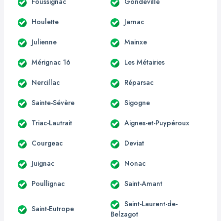
Foussignac
Gondeville
Houlette
Jarnac
Julienne
Mainxe
Mérignac 16
Les Métairies
Nercillac
Réparsac
Sainte-Sévère
Sigogne
Triac-Lautrait
Aignes-et-Puypéroux
Courgeac
Deviat
Juignac
Nonac
Poullignac
Saint-Amant
Saint-Laurent-de-
Saint-Eutrope
Belzagot