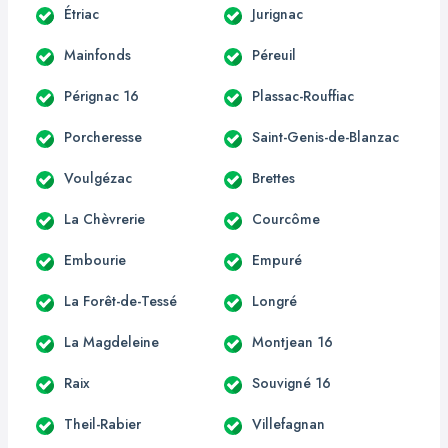
Étriac
Jurignac
Mainfonds
Péreuil
Pérignac 16
Plassac-Rouffiac
Porcheresse
Saint-Genis-de-Blanzac
Voulgézac
Brettes
La Chèvrerie
Courcôme
Embourie
Empuré
La Forêt-de-Tessé
Longré
La Magdeleine
Montjean 16
Raix
Souvigné 16
Theil-Rabier
Villefagnan