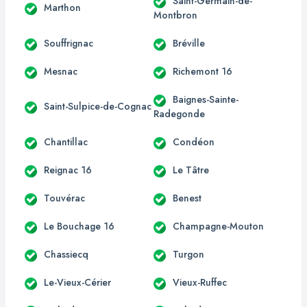
Saint-Germain-de-
Marthon
Montbron
Souffrignac
Bréville
Mesnac
Richemont 16
Baignes-Sainte-
Saint-Sulpice-de-Cognac
Radegonde
Chantillac
Condéon
Reignac 16
Le Tâtre
Touvérac
Benest
Le Bouchage 16
Champagne-Mouton
Chassiecq
Turgon
Le-Vieux-Cérier
Vieux-Ruffec