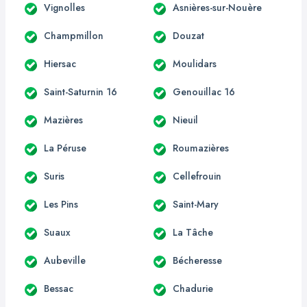
Vignolles
Asnières-sur-Nouère
Champmillon
Douzat
Hiersac
Moulidars
Saint-Saturnin 16
Genouillac 16
Mazières
Nieuil
La Péruse
Roumazières
Suris
Cellefrouin
Les Pins
Saint-Mary
Suaux
La Tâche
Aubeville
Bécheresse
Bessac
Chadurie