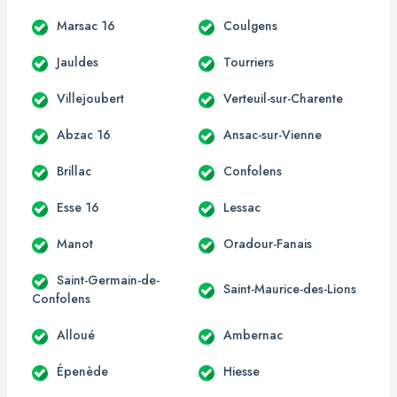
Marsac 16
Coulgens
Jauldes
Tourriers
Villejoubert
Verteuil-sur-Charente
Abzac 16
Ansac-sur-Vienne
Brillac
Confolens
Esse 16
Lessac
Manot
Oradour-Fanais
Saint-Germain-de-
Saint-Maurice-des-Lions
Confolens
Alloué
Ambernac
Épenède
Hiesse