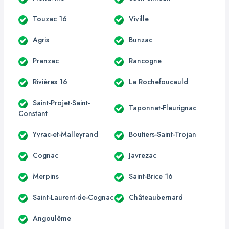
Touzac 16
Viville
Agris
Bunzac
Pranzac
Rancogne
Rivières 16
La Rochefoucauld
Saint-Projet-Saint-
Taponnat-Fleurignac
Constant
Yvrac-et-Malleyrand
Boutiers-Saint-Trojan
Cognac
Javrezac
Merpins
Saint-Brice 16
Saint-Laurent-de-Cognac
Châteaubernard
Angoulême