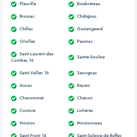
Pleuville
Boisbreteau
Brossac
Châtignac
Chillac
Guizengeard
Oriolles
Passirac
Saint-Laurent-des-
Sainte-Souline
Combes 16
Saint-Vallier 16
Sauvignac
Aunac
Bayers
Chenommet
Chenon
Couture
Lichères
Mouton
Moutonneau
Saint-Front 16
Saint-Sulpice-de-Ruffec