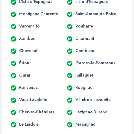
L'Isle-d'Espagnac
LIsle-d'Espagnac
Montignac-Charente
Saint-Amant-de-Boixe
Vervant 16
Vouharte
Xambes
Charmant
Chavenat
Combiers
Édon
Gardes-le-Pontaroux
Gurat
Juillaguet
Ronsenac
Rougnac
Vaux-Lavalette
Villebois-Lavalette
Cherves-Châtelars
Lézignac-Durand
Le Lindois
Massignac