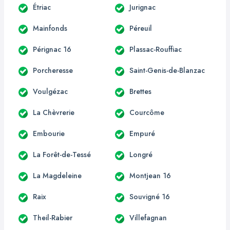
Étriac
Jurignac
Mainfonds
Péreuil
Pérignac 16
Plassac-Rouffiac
Porcheresse
Saint-Genis-de-Blanzac
Voulgézac
Brettes
La Chèvrerie
Courcôme
Embourie
Empuré
La Forêt-de-Tessé
Longré
La Magdeleine
Montjean 16
Raix
Souvigné 16
Theil-Rabier
Villefagnan