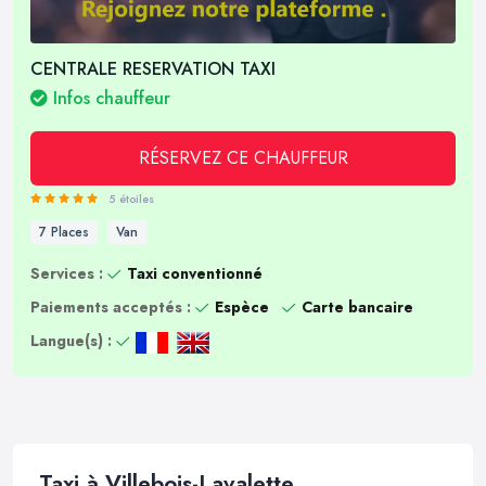
CENTRALE RESERVATION TAXI
Infos chauffeur
RÉSERVEZ CE CHAUFFEUR
5 étoiles
7 Places
Van
Services :
Taxi conventionné
Paiements acceptés :
Espèce
Carte bancaire
Langue(s) :
Taxi à Villebois-Lavalette