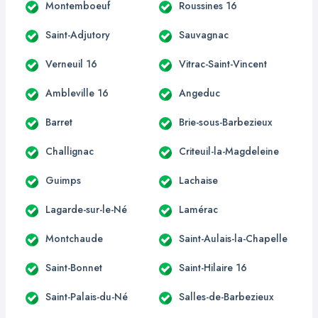
Montemboeuf
Roussines 16
Saint-Adjutory
Sauvagnac
Verneuil 16
Vitrac-Saint-Vincent
Ambleville 16
Angeduc
Barret
Brie-sous-Barbezieux
Challignac
Criteuil-la-Magdeleine
Guimps
Lachaise
Lagarde-sur-le-Né
Lamérac
Montchaude
Saint-Aulais-la-Chapelle
Saint-Bonnet
Saint-Hilaire 16
Saint-Palais-du-Né
Salles-de-Barbezieux