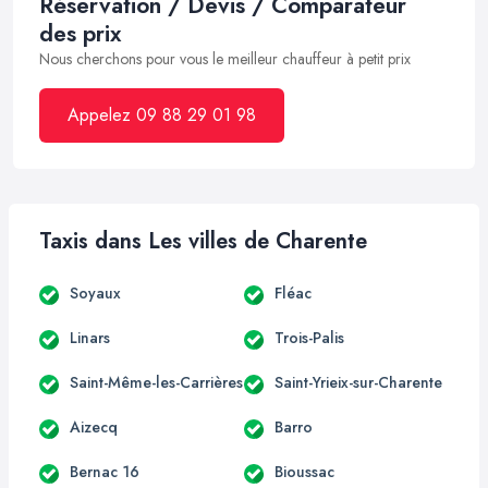
Réservation / Devis / Comparateur
des prix
Nous cherchons pour vous le meilleur chauffeur à petit prix
Appelez 09 88 29 01 98
Taxis dans Les villes de Charente
Soyaux
Fléac
Linars
Trois-Palis
Saint-Même-les-Carrières
Saint-Yrieix-sur-Charente
Aizecq
Barro
Bernac 16
Bioussac