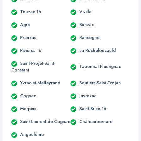
Touzac 16
Viville
Agris
Bunzac
Pranzac
Rancogne
Rivières 16
La Rochefoucauld
Saint-Projet-Saint-
Taponnat-Fleurignac
Constant
Yvrac-et-Malleyrand
Boutiers-Saint-Trojan
Cognac
Javrezac
Merpins
Saint-Brice 16
Saint-Laurent-de-Cognac
Châteaubernard
Angoulême