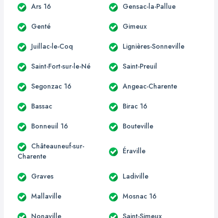
Ars 16
Gensac-la-Pallue
Genté
Gimeux
Juillac-le-Coq
Lignières-Sonneville
Saint-Fort-sur-le-Né
Saint-Preuil
Segonzac 16
Angeac-Charente
Bassac
Birac 16
Bonneuil 16
Bouteville
Châteauneuf-sur-
Éraville
Charente
Graves
Ladiville
Mallaville
Mosnac 16
Nonaville
Saint-Simeux