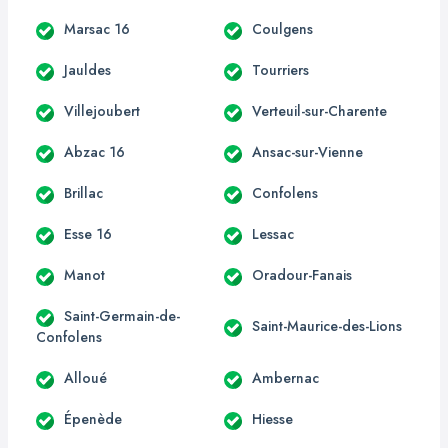
Marsac 16
Coulgens
Jauldes
Tourriers
Villejoubert
Verteuil-sur-Charente
Abzac 16
Ansac-sur-Vienne
Brillac
Confolens
Esse 16
Lessac
Manot
Oradour-Fanais
Saint-Germain-de-
Saint-Maurice-des-Lions
Confolens
Alloué
Ambernac
Épenède
Hiesse