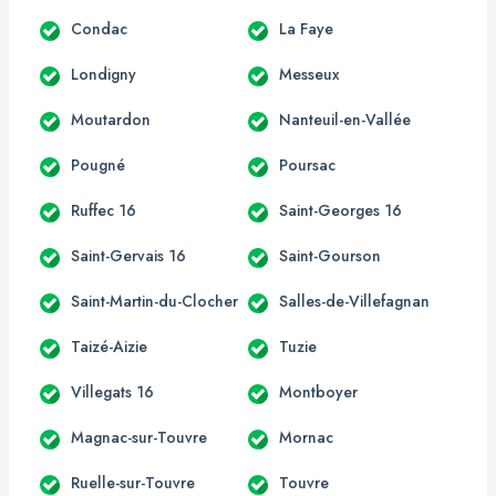
Condac
La Faye
Londigny
Messeux
Moutardon
Nanteuil-en-Vallée
Pougné
Poursac
Ruffec 16
Saint-Georges 16
Saint-Gervais 16
Saint-Gourson
Saint-Martin-du-Clocher
Salles-de-Villefagnan
Taizé-Aizie
Tuzie
Villegats 16
Montboyer
Magnac-sur-Touvre
Mornac
Ruelle-sur-Touvre
Touvre