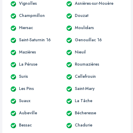
Vignolles
Asnières-sur-Nouère
Champmillon
Douzat
Hiersac
Moulidars
Saint-Saturnin 16
Genouillac 16
Mazières
Nieuil
La Péruse
Roumazières
Suris
Cellefrouin
Les Pins
Saint-Mary
Suaux
La Tâche
Aubeville
Bécheresse
Bessac
Chadurie