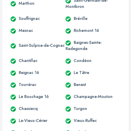
Saint-Germain-de-
Marthon
Montbron
Souffrignac
Bréville
Mesnac
Richemont 16
Baignes-Sainte-
Saint-Sulpice-de-Cognac
Radegonde
Chantillac
Condéon
Reignac 16
Le Tâtre
Touvérac
Benest
Le Bouchage 16
Champagne-Mouton
Chassiecq
Turgon
Le-Vieux-Cérier
Vieux-Ruffec