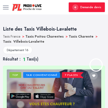
Demande devis
Liste des Taxis Villebois-Lavalette
Taxis France
>
Taxis Poitou Charentes
>
Taxis Charente
>
Taxis Villebois-Lavalette
Département 16
Résultat :
Taxi(s)
1
TOP
TAXI CONVENTIONNÉ
7 PLACES