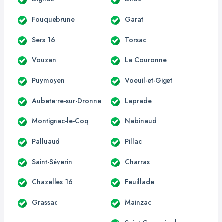
Fouquebrune
Garat
Sers 16
Torsac
Vouzan
La Couronne
Puymoyen
Voeuil-et-Giget
Aubeterre-sur-Dronne
Laprade
Montignac-le-Coq
Nabinaud
Palluaud
Pillac
Saint-Séverin
Charras
Chazelles 16
Feuillade
Grassac
Mainzac