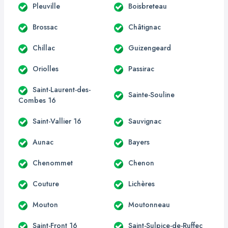
Pleuville
Boisbreteau
Brossac
Châtignac
Chillac
Guizengeard
Oriolles
Passirac
Saint-Laurent-des-
Sainte-Souline
Combes 16
Saint-Vallier 16
Sauvignac
Aunac
Bayers
Chenommet
Chenon
Couture
Lichères
Mouton
Moutonneau
Saint-Front 16
Saint-Sulpice-de-Ruffec