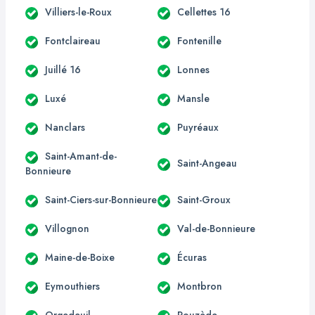
Villiers-le-Roux
Cellettes 16
Fontclaireau
Fontenille
Juillé 16
Lonnes
Luxé
Mansle
Nanclars
Puyréaux
Saint-Amant-de-
Saint-Angeau
Bonnieure
Saint-Ciers-sur-Bonnieure
Saint-Groux
Villognon
Val-de-Bonnieure
Maine-de-Boixe
Écuras
Eymouthiers
Montbron
Orgedeuil
Rouzède