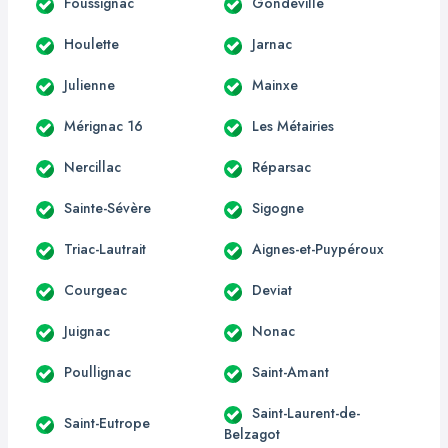
Foussignac
Gondeville
Houlette
Jarnac
Julienne
Mainxe
Mérignac 16
Les Métairies
Nercillac
Réparsac
Sainte-Sévère
Sigogne
Triac-Lautrait
Aignes-et-Puypéroux
Courgeac
Deviat
Juignac
Nonac
Poullignac
Saint-Amant
Saint-Laurent-de-
Saint-Eutrope
Belzagot