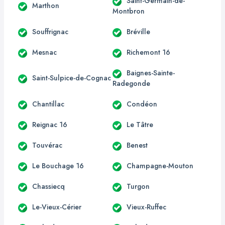
Saint-Germain-de-
Marthon
Montbron
Souffrignac
Bréville
Mesnac
Richemont 16
Baignes-Sainte-
Saint-Sulpice-de-Cognac
Radegonde
Chantillac
Condéon
Reignac 16
Le Tâtre
Touvérac
Benest
Le Bouchage 16
Champagne-Mouton
Chassiecq
Turgon
Le-Vieux-Cérier
Vieux-Ruffec