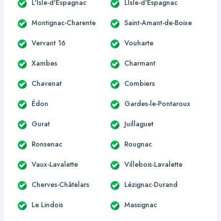
L'Isle-d'Espagnac
LIsle-d'Espagnac
Montignac-Charente
Saint-Amant-de-Boixe
Vervant 16
Vouharte
Xambes
Charmant
Chavenat
Combiers
Édon
Gardes-le-Pontaroux
Gurat
Juillaguet
Ronsenac
Rougnac
Vaux-Lavalette
Villebois-Lavalette
Cherves-Châtelars
Lézignac-Durand
Le Lindois
Massignac