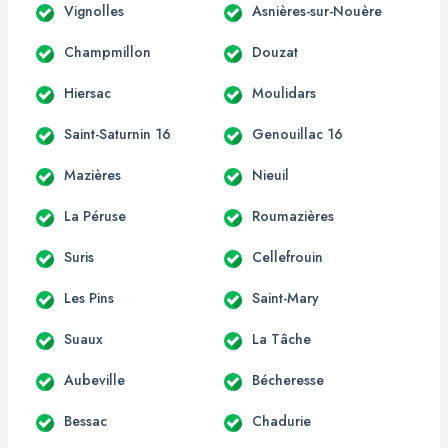
Vignolles
Asnières-sur-Nouère
Champmillon
Douzat
Hiersac
Moulidars
Saint-Saturnin 16
Genouillac 16
Mazières
Nieuil
La Péruse
Roumazières
Suris
Cellefrouin
Les Pins
Saint-Mary
Suaux
La Tâche
Aubeville
Bécheresse
Bessac
Chadurie