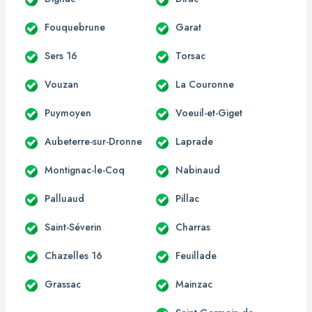
Fouquebrune
Garat
Sers 16
Torsac
Vouzan
La Couronne
Puymoyen
Voeuil-et-Giget
Aubeterre-sur-Dronne
Laprade
Montignac-le-Coq
Nabinaud
Palluaud
Pillac
Saint-Séverin
Charras
Chazelles 16
Feuillade
Grassac
Mainzac