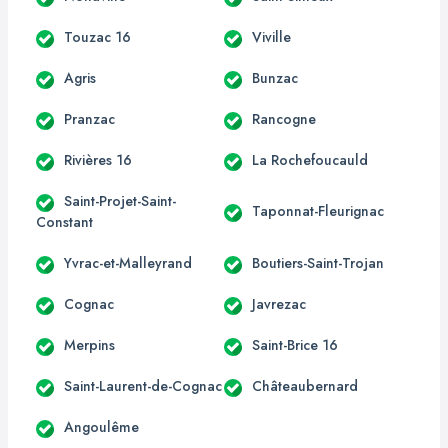
Touzac 16
Viville
Agris
Bunzac
Pranzac
Rancogne
Rivières 16
La Rochefoucauld
Saint-Projet-Saint-
Taponnat-Fleurignac
Constant
Yvrac-et-Malleyrand
Boutiers-Saint-Trojan
Cognac
Javrezac
Merpins
Saint-Brice 16
Saint-Laurent-de-Cognac
Châteaubernard
Angoulême