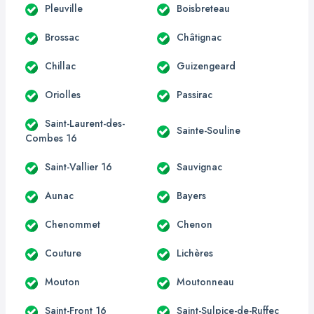
Pleuville
Boisbreteau
Brossac
Châtignac
Chillac
Guizengeard
Oriolles
Passirac
Saint-Laurent-des-
Sainte-Souline
Combes 16
Saint-Vallier 16
Sauvignac
Aunac
Bayers
Chenommet
Chenon
Couture
Lichères
Mouton
Moutonneau
Saint-Front 16
Saint-Sulpice-de-Ruffec