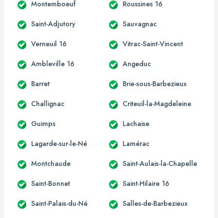
Montemboeuf
Roussines 16
Saint-Adjutory
Sauvagnac
Verneuil 16
Vitrac-Saint-Vincent
Ambleville 16
Angeduc
Barret
Brie-sous-Barbezieux
Challignac
Criteuil-la-Magdeleine
Guimps
Lachaise
Lagarde-sur-le-Né
Lamérac
Montchaude
Saint-Aulais-la-Chapelle
Saint-Bonnet
Saint-Hilaire 16
Saint-Palais-du-Né
Salles-de-Barbezieux