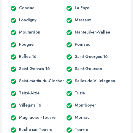
Condac
La Faye
Londigny
Messeux
Moutardon
Nanteuil-en-Vallée
Pougné
Poursac
Ruffec 16
Saint-Georges 16
Saint-Gervais 16
Saint-Gourson
Saint-Martin-du-Clocher
Salles-de-Villefagnan
Taizé-Aizie
Tuzie
Villegats 16
Montboyer
Magnac-sur-Touvre
Mornac
Ruelle-sur-Touvre
Touvre