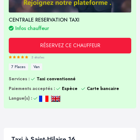
CENTRALE RESERVATION TAXI
Infos chauffeur
RÉSERVEZ CE CHAUFFEUR
5 étoiles
7 Places
Van
Services :
Taxi conventionné
Paiements acceptés :
Espèce
Carte bancaire
Langue(s) :
Taxi à Saint-Hilaire 16