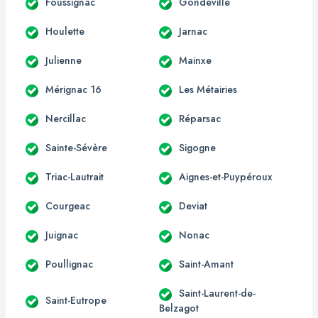
Foussignac
Gondeville
Houlette
Jarnac
Julienne
Mainxe
Mérignac 16
Les Métairies
Nercillac
Réparsac
Sainte-Sévère
Sigogne
Triac-Lautrait
Aignes-et-Puypéroux
Courgeac
Deviat
Juignac
Nonac
Poullignac
Saint-Amant
Saint-Laurent-de-
Saint-Eutrope
Belzagot