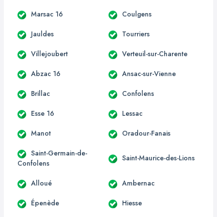
Marsac 16
Coulgens
Jauldes
Tourriers
Villejoubert
Verteuil-sur-Charente
Abzac 16
Ansac-sur-Vienne
Brillac
Confolens
Esse 16
Lessac
Manot
Oradour-Fanais
Saint-Germain-de-
Saint-Maurice-des-Lions
Confolens
Alloué
Ambernac
Épenède
Hiesse