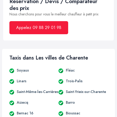
Réservation / Devis / Comparateur
des prix
Nous cherchons pour vous le meilleur chauffeur à petit prix
Appelez 09 88 29 01 98
Taxis dans Les villes de Charente
Soyaux
Fléac
Linars
Trois-Palis
Saint-Même-les-Carrières
Saint-Yrieix-sur-Charente
Aizecq
Barro
Bernac 16
Bioussac