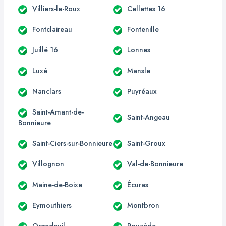
Villiers-le-Roux
Cellettes 16
Fontclaireau
Fontenille
Juillé 16
Lonnes
Luxé
Mansle
Nanclars
Puyréaux
Saint-Amant-de-
Saint-Angeau
Bonnieure
Saint-Ciers-sur-Bonnieure
Saint-Groux
Villognon
Val-de-Bonnieure
Maine-de-Boixe
Écuras
Eymouthiers
Montbron
Orgedeuil
Rouzède