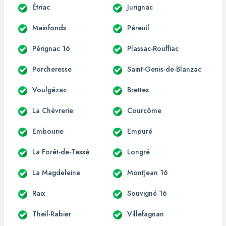
Étriac
Jurignac
Mainfonds
Péreuil
Pérignac 16
Plassac-Rouffiac
Porcheresse
Saint-Genis-de-Blanzac
Voulgézac
Brettes
La Chèvrerie
Courcôme
Embourie
Empuré
La Forêt-de-Tessé
Longré
La Magdeleine
Montjean 16
Raix
Souvigné 16
Theil-Rabier
Villefagnan