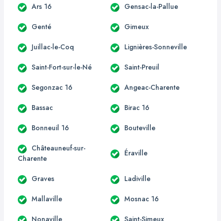
Ars 16
Gensac-la-Pallue
Genté
Gimeux
Juillac-le-Coq
Lignières-Sonneville
Saint-Fort-sur-le-Né
Saint-Preuil
Segonzac 16
Angeac-Charente
Bassac
Birac 16
Bonneuil 16
Bouteville
Châteauneuf-sur-
Éraville
Charente
Graves
Ladiville
Mallaville
Mosnac 16
Nonaville
Saint-Simeux