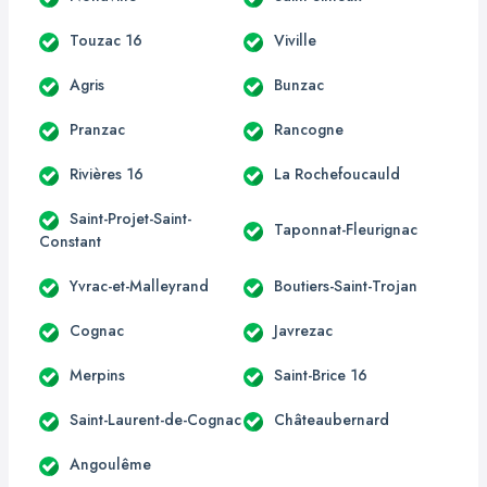
Touzac 16
Viville
Agris
Bunzac
Pranzac
Rancogne
Rivières 16
La Rochefoucauld
Saint-Projet-Saint-
Taponnat-Fleurignac
Constant
Yvrac-et-Malleyrand
Boutiers-Saint-Trojan
Cognac
Javrezac
Merpins
Saint-Brice 16
Saint-Laurent-de-Cognac
Châteaubernard
Angoulême