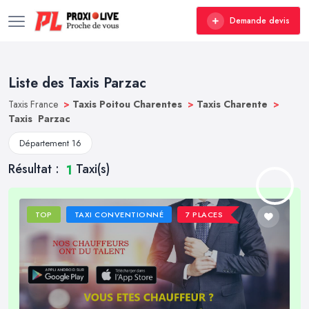
Demande devis
Liste des Taxis Parzac
Taxis France
>
Taxis Poitou Charentes
>
Taxis Charente
>
Taxis Parzac
Département 16
Résultat :
Taxi(s)
1
TOP
TAXI CONVENTIONNÉ
7 PLACES