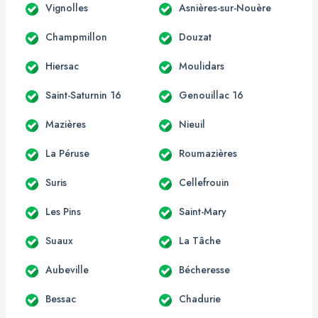
Vignolles
Asnières-sur-Nouère
Champmillon
Douzat
Hiersac
Moulidars
Saint-Saturnin 16
Genouillac 16
Mazières
Nieuil
La Péruse
Roumazières
Suris
Cellefrouin
Les Pins
Saint-Mary
Suaux
La Tâche
Aubeville
Bécheresse
Bessac
Chadurie