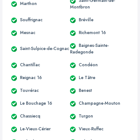
Saint-Germain-de-
Marthon
Montbron
Souffrignac
Bréville
Mesnac
Richemont 16
Baignes-Sainte-
Saint-Sulpice-de-Cognac
Radegonde
Chantillac
Condéon
Reignac 16
Le Tâtre
Touvérac
Benest
Le Bouchage 16
Champagne-Mouton
Chassiecq
Turgon
Le-Vieux-Cérier
Vieux-Ruffec