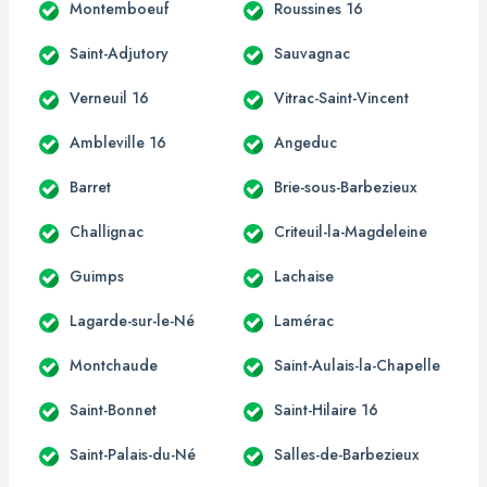
Montemboeuf
Roussines 16
Saint-Adjutory
Sauvagnac
Verneuil 16
Vitrac-Saint-Vincent
Ambleville 16
Angeduc
Barret
Brie-sous-Barbezieux
Challignac
Criteuil-la-Magdeleine
Guimps
Lachaise
Lagarde-sur-le-Né
Lamérac
Montchaude
Saint-Aulais-la-Chapelle
Saint-Bonnet
Saint-Hilaire 16
Saint-Palais-du-Né
Salles-de-Barbezieux