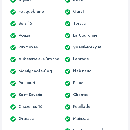
Fouquebrune
Garat
Sers 16
Torsac
Vouzan
La Couronne
Puymoyen
Voeuil-et-Giget
Aubeterre-sur-Dronne
Laprade
Montignac-le-Coq
Nabinaud
Palluaud
Pillac
Saint-Séverin
Charras
Chazelles 16
Feuillade
Grassac
Mainzac