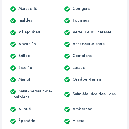
Marsac 16
Coulgens
Jauldes
Tourriers
Villejoubert
Verteuil-sur-Charente
Abzac 16
Ansac-sur-Vienne
Brillac
Confolens
Esse 16
Lessac
Manot
Oradour-Fanais
Saint-Germain-de-
Saint-Maurice-des-Lions
Confolens
Alloué
Ambernac
Épenède
Hiesse