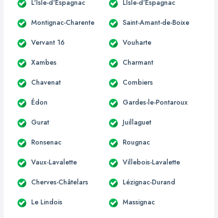
L'Isle-d'Espagnac
LIsle-d'Espagnac
Montignac-Charente
Saint-Amant-de-Boixe
Vervant 16
Vouharte
Xambes
Charmant
Chavenat
Combiers
Édon
Gardes-le-Pontaroux
Gurat
Juillaguet
Ronsenac
Rougnac
Vaux-Lavalette
Villebois-Lavalette
Cherves-Châtelars
Lézignac-Durand
Le Lindois
Massignac