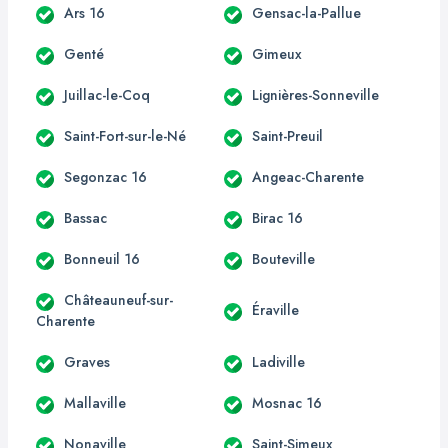
Ars 16
Gensac-la-Pallue
Genté
Gimeux
Juillac-le-Coq
Lignières-Sonneville
Saint-Fort-sur-le-Né
Saint-Preuil
Segonzac 16
Angeac-Charente
Bassac
Birac 16
Bonneuil 16
Bouteville
Châteauneuf-sur-
Éraville
Charente
Graves
Ladiville
Mallaville
Mosnac 16
Nonaville
Saint-Simeux