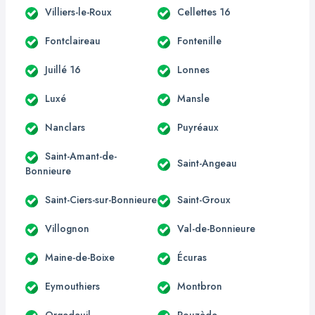
Villiers-le-Roux
Cellettes 16
Fontclaireau
Fontenille
Juillé 16
Lonnes
Luxé
Mansle
Nanclars
Puyréaux
Saint-Amant-de-
Saint-Angeau
Bonnieure
Saint-Ciers-sur-Bonnieure
Saint-Groux
Villognon
Val-de-Bonnieure
Maine-de-Boixe
Écuras
Eymouthiers
Montbron
Orgedeuil
Rouzède