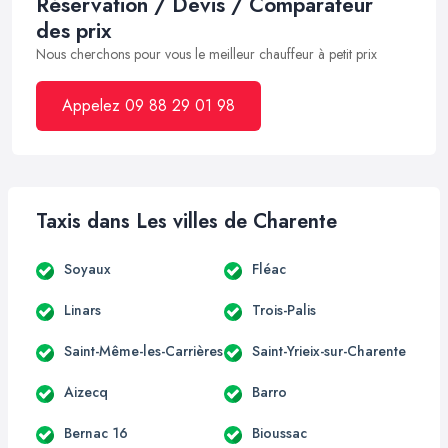
Réservation / Devis / Comparateur
des prix
Nous cherchons pour vous le meilleur chauffeur à petit prix
Appelez 09 88 29 01 98
Taxis dans Les villes de Charente
Soyaux
Fléac
Linars
Trois-Palis
Saint-Même-les-Carrières
Saint-Yrieix-sur-Charente
Aizecq
Barro
Bernac 16
Bioussac