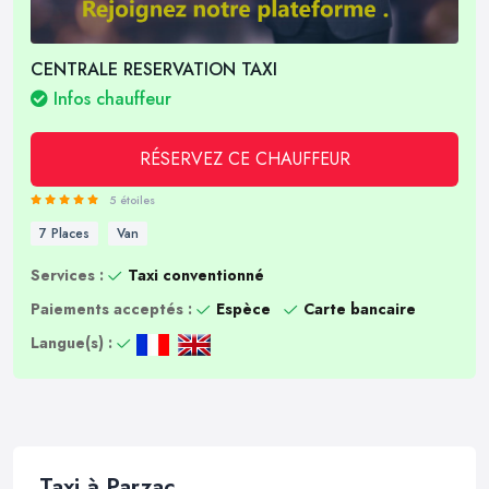
CENTRALE RESERVATION TAXI
Infos chauffeur
RÉSERVEZ CE CHAUFFEUR
5 étoiles
7 Places
Van
Services :
Taxi conventionné
Paiements acceptés :
Espèce
Carte bancaire
Langue(s) :
Taxi à Parzac