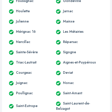
Foussignac
Gondeville
Houlette
Jarnac
Julienne
Mainxe
Mérignac 16
Les Métairies
Nercillac
Réparsac
Sainte-Sévère
Sigogne
Triac-Lautrait
Aignes-et-Puypéroux
Courgeac
Deviat
Juignac
Nonac
Poullignac
Saint-Amant
Saint-Laurent-de-
Saint-Eutrope
Belzagot