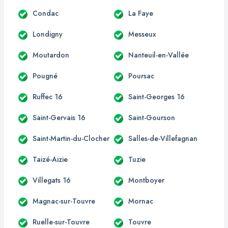
Condac
La Faye
Londigny
Messeux
Moutardon
Nanteuil-en-Vallée
Pougné
Poursac
Ruffec 16
Saint-Georges 16
Saint-Gervais 16
Saint-Gourson
Saint-Martin-du-Clocher
Salles-de-Villefagnan
Taizé-Aizie
Tuzie
Villegats 16
Montboyer
Magnac-sur-Touvre
Mornac
Ruelle-sur-Touvre
Touvre