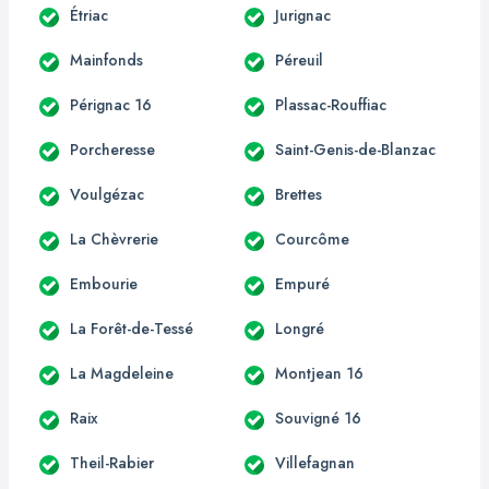
Étriac
Jurignac
Mainfonds
Péreuil
Pérignac 16
Plassac-Rouffiac
Porcheresse
Saint-Genis-de-Blanzac
Voulgézac
Brettes
La Chèvrerie
Courcôme
Embourie
Empuré
La Forêt-de-Tessé
Longré
La Magdeleine
Montjean 16
Raix
Souvigné 16
Theil-Rabier
Villefagnan