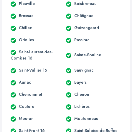
Pleuville
Boisbreteau
Brossac
Châtignac
Chillac
Guizengeard
Oriolles
Passirac
Saint-Laurent-des-
Sainte-Souline
Combes 16
Saint-Vallier 16
Sauvignac
Aunac
Bayers
Chenommet
Chenon
Couture
Lichères
Mouton
Moutonneau
Saint-Front 16
Saint-Sulpice-de-Ruffec