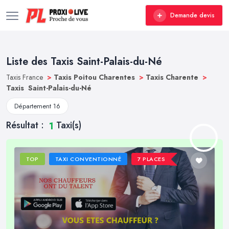
Demande devis
Liste des Taxis Saint-Palais-du-Né
Taxis France
>
Taxis Poitou Charentes
>
Taxis Charente
>
Taxis Saint-Palais-du-Né
Département 16
Résultat :
Taxi(s)
1
TOP
TAXI CONVENTIONNÉ
7 PLACES