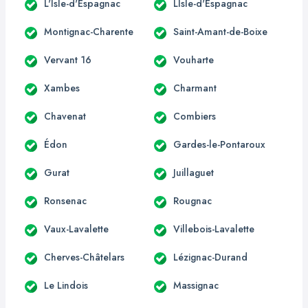
L'Isle-d'Espagnac
LIsle-d'Espagnac
Montignac-Charente
Saint-Amant-de-Boixe
Vervant 16
Vouharte
Xambes
Charmant
Chavenat
Combiers
Édon
Gardes-le-Pontaroux
Gurat
Juillaguet
Ronsenac
Rougnac
Vaux-Lavalette
Villebois-Lavalette
Cherves-Châtelars
Lézignac-Durand
Le Lindois
Massignac