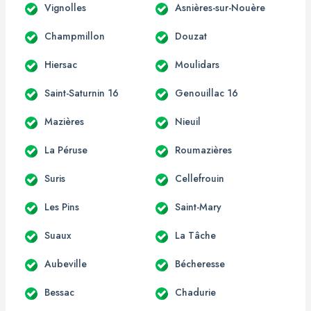
Vignolles
Asnières-sur-Nouère
Champmillon
Douzat
Hiersac
Moulidars
Saint-Saturnin 16
Genouillac 16
Mazières
Nieuil
La Péruse
Roumazières
Suris
Cellefrouin
Les Pins
Saint-Mary
Suaux
La Tâche
Aubeville
Bécheresse
Bessac
Chadurie