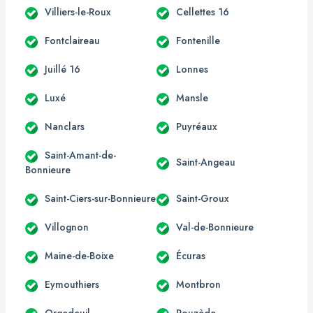
Villiers-le-Roux
Cellettes 16
Fontclaireau
Fontenille
Juillé 16
Lonnes
Luxé
Mansle
Nanclars
Puyréaux
Saint-Amant-de-
Saint-Angeau
Bonnieure
Saint-Ciers-sur-Bonnieure
Saint-Groux
Villognon
Val-de-Bonnieure
Maine-de-Boixe
Écuras
Eymouthiers
Montbron
Orgedeuil
Rouzède