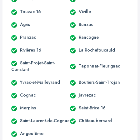
Touzac 16
Viville
Agris
Bunzac
Pranzac
Rancogne
Rivières 16
La Rochefoucauld
Saint-Projet-Saint-
Taponnat-Fleurignac
Constant
Yvrac-et-Malleyrand
Boutiers-Saint-Trojan
Cognac
Javrezac
Merpins
Saint-Brice 16
Saint-Laurent-de-Cognac
Châteaubernard
Angoulême