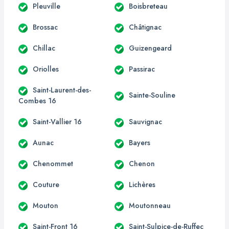
Pleuville
Boisbreteau
Brossac
Châtignac
Chillac
Guizengeard
Oriolles
Passirac
Saint-Laurent-des-
Sainte-Souline
Combes 16
Saint-Vallier 16
Sauvignac
Aunac
Bayers
Chenommet
Chenon
Couture
Lichères
Mouton
Moutonneau
Saint-Front 16
Saint-Sulpice-de-Ruffec