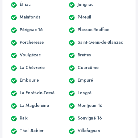
Étriac
Jurignac
Mainfonds
Péreuil
Pérignac 16
Plassac-Rouffiac
Porcheresse
Saint-Genis-de-Blanzac
Voulgézac
Brettes
La Chèvrerie
Courcôme
Embourie
Empuré
La Forêt-de-Tessé
Longré
La Magdeleine
Montjean 16
Raix
Souvigné 16
Theil-Rabier
Villefagnan