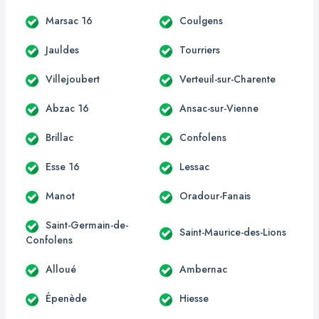
Marsac 16
Coulgens
Jauldes
Tourriers
Villejoubert
Verteuil-sur-Charente
Abzac 16
Ansac-sur-Vienne
Brillac
Confolens
Esse 16
Lessac
Manot
Oradour-Fanais
Saint-Germain-de-
Saint-Maurice-des-Lions
Confolens
Alloué
Ambernac
Épenède
Hiesse