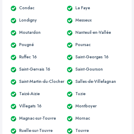
Condac
La Faye
Londigny
Messeux
Moutardon
Nanteuil-en-Vallée
Pougné
Poursac
Ruffec 16
Saint-Georges 16
Saint-Gervais 16
Saint-Gourson
Saint-Martin-du-Clocher
Salles-de-Villefagnan
Taizé-Aizie
Tuzie
Villegats 16
Montboyer
Magnac-sur-Touvre
Mornac
Ruelle-sur-Touvre
Touvre