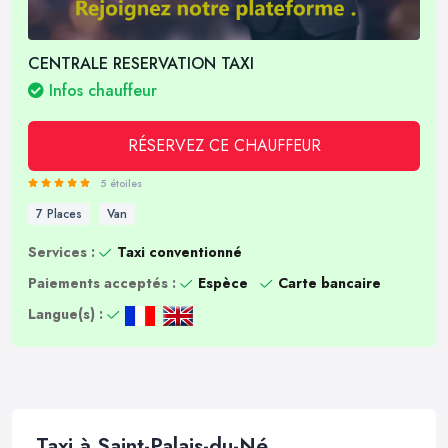
CENTRALE RESERVATION TAXI
Infos chauffeur
RÉSERVEZ CE CHAUFFEUR
5 étoiles
7 Places
Van
Services :
Taxi conventionné
Paiements acceptés :
Espèce
Carte bancaire
Langue(s) :
Taxi à Saint-Palais-du-Né