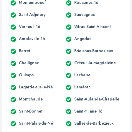
Montemboeuf
Roussines 16
Saint-Adjutory
Sauvagnac
Verneuil 16
Vitrac-Saint-Vincent
Ambleville 16
Angeduc
Barret
Brie-sous-Barbezieux
Challignac
Criteuil-la-Magdeleine
Guimps
Lachaise
Lagarde-sur-le-Né
Lamérac
Montchaude
Saint-Aulais-la-Chapelle
Saint-Bonnet
Saint-Hilaire 16
Saint-Palais-du-Né
Salles-de-Barbezieux