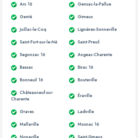
Ars 16
Gensac-la-Pallue
Genté
Gimeux
Juillac-le-Coq
Lignières-Sonneville
Saint-Fort-sur-le-Né
Saint-Preuil
Segonzac 16
Angeac-Charente
Bassac
Birac 16
Bonneuil 16
Bouteville
Châteauneuf-sur-
Éraville
Charente
Graves
Ladiville
Mallaville
Mosnac 16
Nonaville
Saint-Simeux