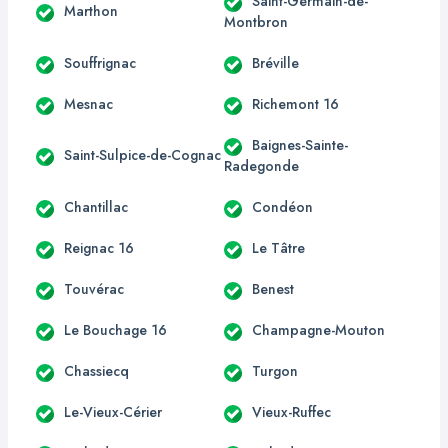
Saint-Germain-de-
Marthon
Montbron
Souffrignac
Bréville
Mesnac
Richemont 16
Baignes-Sainte-
Saint-Sulpice-de-Cognac
Radegonde
Chantillac
Condéon
Reignac 16
Le Tâtre
Touvérac
Benest
Le Bouchage 16
Champagne-Mouton
Chassiecq
Turgon
Le-Vieux-Cérier
Vieux-Ruffec