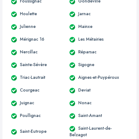
Foussignac
Gondeville
Houlette
Jarnac
Julienne
Mainxe
Mérignac 16
Les Métairies
Nercillac
Réparsac
Sainte-Sévère
Sigogne
Triac-Lautrait
Aignes-et-Puypéroux
Courgeac
Deviat
Juignac
Nonac
Poullignac
Saint-Amant
Saint-Laurent-de-
Saint-Eutrope
Belzagot