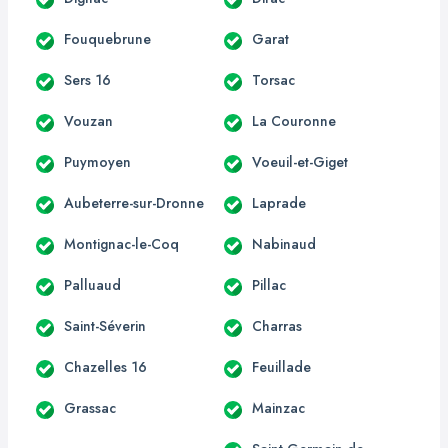
Fouquebrune
Garat
Sers 16
Torsac
Vouzan
La Couronne
Puymoyen
Voeuil-et-Giget
Aubeterre-sur-Dronne
Laprade
Montignac-le-Coq
Nabinaud
Palluaud
Pillac
Saint-Séverin
Charras
Chazelles 16
Feuillade
Grassac
Mainzac