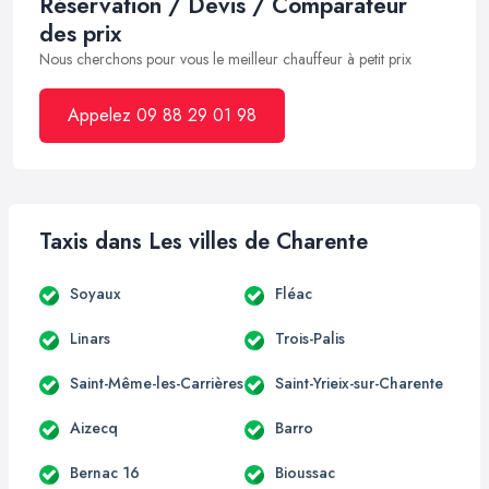
Réservation / Devis / Comparateur
des prix
Nous cherchons pour vous le meilleur chauffeur à petit prix
Appelez 09 88 29 01 98
Taxis dans Les villes de Charente
Soyaux
Fléac
Linars
Trois-Palis
Saint-Même-les-Carrières
Saint-Yrieix-sur-Charente
Aizecq
Barro
Bernac 16
Bioussac