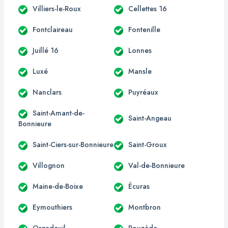
Villiers-le-Roux
Cellettes 16
Fontclaireau
Fontenille
Juillé 16
Lonnes
Luxé
Mansle
Nanclars
Puyréaux
Saint-Amant-de-
Saint-Angeau
Bonnieure
Saint-Ciers-sur-Bonnieure
Saint-Groux
Villognon
Val-de-Bonnieure
Maine-de-Boixe
Écuras
Eymouthiers
Montbron
Orgedeuil
Rouzède