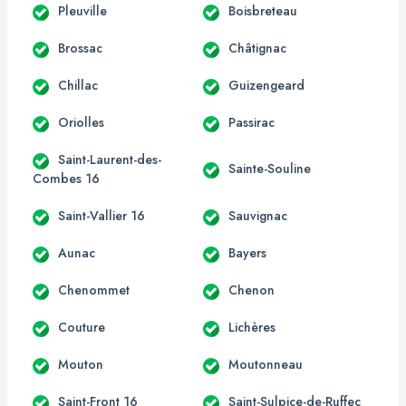
Pleuville
Boisbreteau
Brossac
Châtignac
Chillac
Guizengeard
Oriolles
Passirac
Saint-Laurent-des-
Sainte-Souline
Combes 16
Saint-Vallier 16
Sauvignac
Aunac
Bayers
Chenommet
Chenon
Couture
Lichères
Mouton
Moutonneau
Saint-Front 16
Saint-Sulpice-de-Ruffec