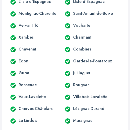
L'Isle-d'Espagnac
LIsle-d'Espagnac
Montignac-Charente
Saint-Amant-de-Boixe
Vervant 16
Vouharte
Xambes
Charmant
Chavenat
Combiers
Édon
Gardes-le-Pontaroux
Gurat
Juillaguet
Ronsenac
Rougnac
Vaux-Lavalette
Villebois-Lavalette
Cherves-Châtelars
Lézignac-Durand
Le Lindois
Massignac