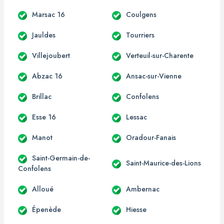
Marsac 16
Coulgens
Jauldes
Tourriers
Villejoubert
Verteuil-sur-Charente
Abzac 16
Ansac-sur-Vienne
Brillac
Confolens
Esse 16
Lessac
Manot
Oradour-Fanais
Saint-Germain-de-
Saint-Maurice-des-Lions
Confolens
Alloué
Ambernac
Épenède
Hiesse