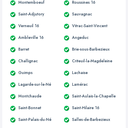
Montemboeuf
Roussines 16
Saint-Adjutory
Sauvagnac
Verneuil 16
Vitrac-Saint-Vincent
Ambleville 16
Angeduc
Barret
Brie-sous-Barbezieux
Challignac
Criteuil-la-Magdeleine
Guimps
Lachaise
Lagarde-sur-le-Né
Lamérac
Montchaude
Saint-Aulais-la-Chapelle
Saint-Bonnet
Saint-Hilaire 16
Saint-Palais-du-Né
Salles-de-Barbezieux