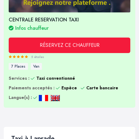
CENTRALE RESERVATION TAXI
Infos chauffeur
RÉSERVEZ CE CHAUFFEUR
5 étoiles
7 Places
Van
Services :
Taxi conventionné
Paiements acceptés :
Espèce
Carte bancaire
Langue(s) :
Taxi à Laprade