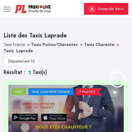
Demande devis
Liste des Taxis Laprade
Taxis France
>
Taxis Poitou Charentes
>
Taxis Charente
>
Taxis Laprade
Département 16
Résultat :
Taxi(s)
1
TOP
TAXI CONVENTIONNÉ
7 PLACES