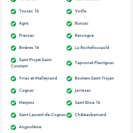
Touzac 16
Viville
Agris
Bunzac
Pranzac
Rancogne
Rivières 16
La Rochefoucauld
Saint-Projet-Saint-
Taponnat-Fleurignac
Constant
Yvrac-et-Malleyrand
Boutiers-Saint-Trojan
Cognac
Javrezac
Merpins
Saint-Brice 16
Saint-Laurent-de-Cognac
Châteaubernard
Angoulême