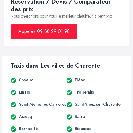
Réservation / Devis / Comparateur
des prix
Nous cherchons pour vous le meilleur chauffeur à petit prix
Appelez 09 88 29 01 98
Taxis dans Les villes de Charente
Soyaux
Fléac
Linars
Trois-Palis
Saint-Même-les-Carrières
Saint-Yrieix-sur-Charente
Aizecq
Barro
Bernac 16
Bioussac