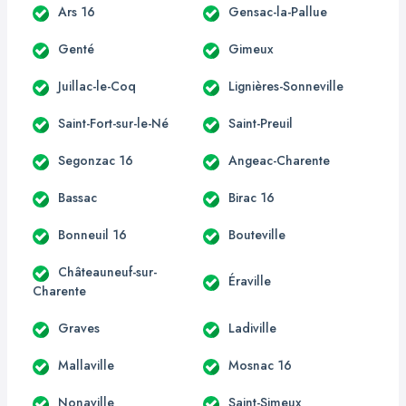
Ars 16
Gensac-la-Pallue
Genté
Gimeux
Juillac-le-Coq
Lignières-Sonneville
Saint-Fort-sur-le-Né
Saint-Preuil
Segonzac 16
Angeac-Charente
Bassac
Birac 16
Bonneuil 16
Bouteville
Châteauneuf-sur-
Éraville
Charente
Graves
Ladiville
Mallaville
Mosnac 16
Nonaville
Saint-Simeux