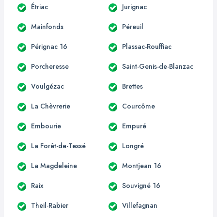
Étriac
Jurignac
Mainfonds
Péreuil
Pérignac 16
Plassac-Rouffiac
Porcheresse
Saint-Genis-de-Blanzac
Voulgézac
Brettes
La Chèvrerie
Courcôme
Embourie
Empuré
La Forêt-de-Tessé
Longré
La Magdeleine
Montjean 16
Raix
Souvigné 16
Theil-Rabier
Villefagnan