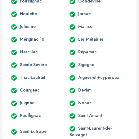
Foussignac
Gondeville
Houlette
Jarnac
Julienne
Mainxe
Mérignac 16
Les Métairies
Nercillac
Réparsac
Sainte-Sévère
Sigogne
Triac-Lautrait
Aignes-et-Puypéroux
Courgeac
Deviat
Juignac
Nonac
Poullignac
Saint-Amant
Saint-Laurent-de-
Saint-Eutrope
Belzagot