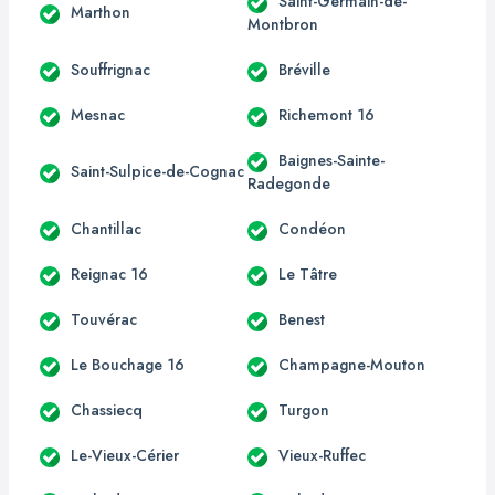
Saint-Germain-de-
Marthon
Montbron
Souffrignac
Bréville
Mesnac
Richemont 16
Baignes-Sainte-
Saint-Sulpice-de-Cognac
Radegonde
Chantillac
Condéon
Reignac 16
Le Tâtre
Touvérac
Benest
Le Bouchage 16
Champagne-Mouton
Chassiecq
Turgon
Le-Vieux-Cérier
Vieux-Ruffec