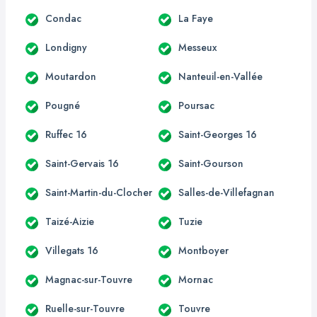
Condac
La Faye
Londigny
Messeux
Moutardon
Nanteuil-en-Vallée
Pougné
Poursac
Ruffec 16
Saint-Georges 16
Saint-Gervais 16
Saint-Gourson
Saint-Martin-du-Clocher
Salles-de-Villefagnan
Taizé-Aizie
Tuzie
Villegats 16
Montboyer
Magnac-sur-Touvre
Mornac
Ruelle-sur-Touvre
Touvre