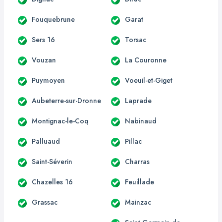
Fouquebrune
Garat
Sers 16
Torsac
Vouzan
La Couronne
Puymoyen
Voeuil-et-Giget
Aubeterre-sur-Dronne
Laprade
Montignac-le-Coq
Nabinaud
Palluaud
Pillac
Saint-Séverin
Charras
Chazelles 16
Feuillade
Grassac
Mainzac