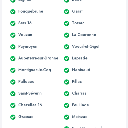
Fouquebrune
Garat
Sers 16
Torsac
Vouzan
La Couronne
Puymoyen
Voeuil-et-Giget
Aubeterre-sur-Dronne
Laprade
Montignac-le-Coq
Nabinaud
Palluaud
Pillac
Saint-Séverin
Charras
Chazelles 16
Feuillade
Grassac
Mainzac