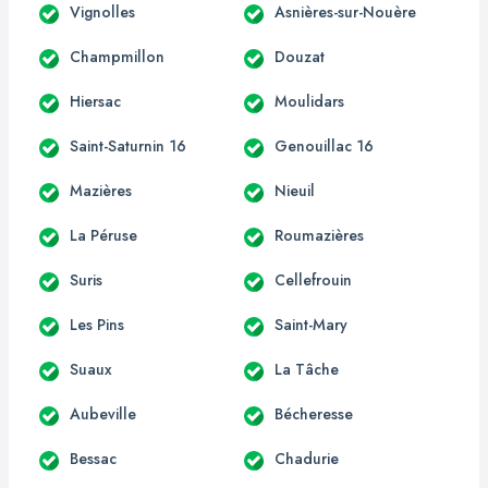
Vignolles
Asnières-sur-Nouère
Champmillon
Douzat
Hiersac
Moulidars
Saint-Saturnin 16
Genouillac 16
Mazières
Nieuil
La Péruse
Roumazières
Suris
Cellefrouin
Les Pins
Saint-Mary
Suaux
La Tâche
Aubeville
Bécheresse
Bessac
Chadurie