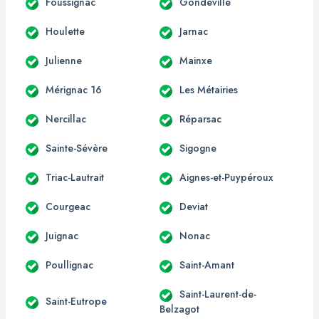
Foussignac
Gondeville
Houlette
Jarnac
Julienne
Mainxe
Mérignac 16
Les Métairies
Nercillac
Réparsac
Sainte-Sévère
Sigogne
Triac-Lautrait
Aignes-et-Puypéroux
Courgeac
Deviat
Juignac
Nonac
Poullignac
Saint-Amant
Saint-Laurent-de-
Saint-Eutrope
Belzagot