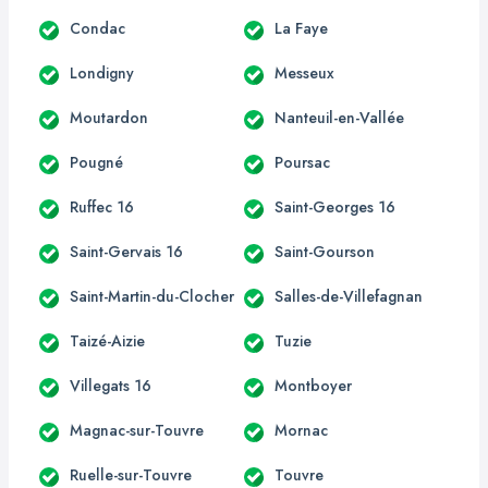
Condac
La Faye
Londigny
Messeux
Moutardon
Nanteuil-en-Vallée
Pougné
Poursac
Ruffec 16
Saint-Georges 16
Saint-Gervais 16
Saint-Gourson
Saint-Martin-du-Clocher
Salles-de-Villefagnan
Taizé-Aizie
Tuzie
Villegats 16
Montboyer
Magnac-sur-Touvre
Mornac
Ruelle-sur-Touvre
Touvre