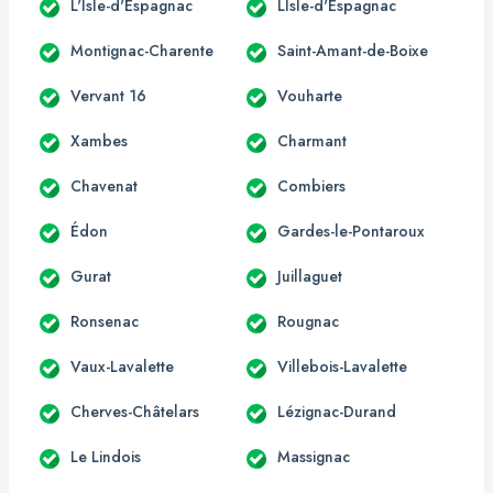
L'Isle-d'Espagnac
LIsle-d'Espagnac
Montignac-Charente
Saint-Amant-de-Boixe
Vervant 16
Vouharte
Xambes
Charmant
Chavenat
Combiers
Édon
Gardes-le-Pontaroux
Gurat
Juillaguet
Ronsenac
Rougnac
Vaux-Lavalette
Villebois-Lavalette
Cherves-Châtelars
Lézignac-Durand
Le Lindois
Massignac