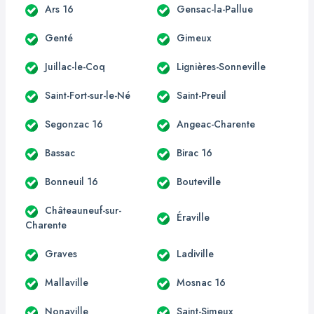
Ars 16
Gensac-la-Pallue
Genté
Gimeux
Juillac-le-Coq
Lignières-Sonneville
Saint-Fort-sur-le-Né
Saint-Preuil
Segonzac 16
Angeac-Charente
Bassac
Birac 16
Bonneuil 16
Bouteville
Châteauneuf-sur-
Éraville
Charente
Graves
Ladiville
Mallaville
Mosnac 16
Nonaville
Saint-Simeux