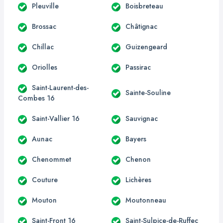
Pleuville
Boisbreteau
Brossac
Châtignac
Chillac
Guizengeard
Oriolles
Passirac
Saint-Laurent-des-
Sainte-Souline
Combes 16
Saint-Vallier 16
Sauvignac
Aunac
Bayers
Chenommet
Chenon
Couture
Lichères
Mouton
Moutonneau
Saint-Front 16
Saint-Sulpice-de-Ruffec