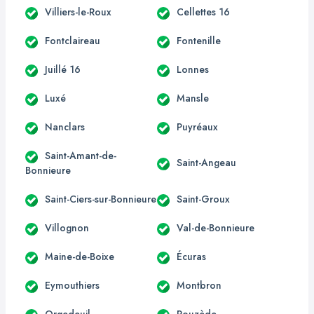
Villiers-le-Roux
Cellettes 16
Fontclaireau
Fontenille
Juillé 16
Lonnes
Luxé
Mansle
Nanclars
Puyréaux
Saint-Amant-de-
Saint-Angeau
Bonnieure
Saint-Ciers-sur-Bonnieure
Saint-Groux
Villognon
Val-de-Bonnieure
Maine-de-Boixe
Écuras
Eymouthiers
Montbron
Orgedeuil
Rouzède