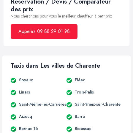
Réservation / Devis / Comparateur
des prix
Nous cherchons pour vous le meilleur chauffeur à petit prix
Appelez 09 88 29 01 98
Taxis dans Les villes de Charente
Soyaux
Fléac
Linars
Trois-Palis
Saint-Même-les-Carrières
Saint-Yrieix-sur-Charente
Aizecq
Barro
Bernac 16
Bioussac