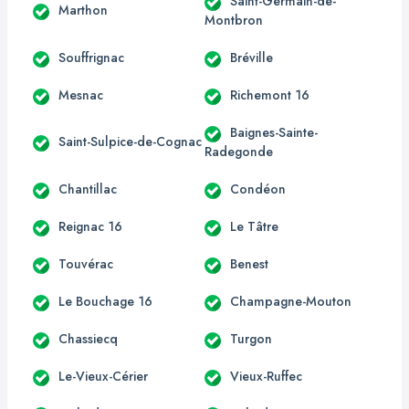
Saint-Germain-de-
Marthon
Montbron
Souffrignac
Bréville
Mesnac
Richemont 16
Baignes-Sainte-
Saint-Sulpice-de-Cognac
Radegonde
Chantillac
Condéon
Reignac 16
Le Tâtre
Touvérac
Benest
Le Bouchage 16
Champagne-Mouton
Chassiecq
Turgon
Le-Vieux-Cérier
Vieux-Ruffec