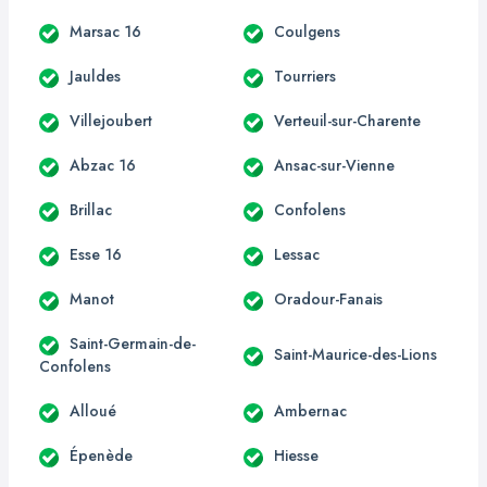
Marsac 16
Coulgens
Jauldes
Tourriers
Villejoubert
Verteuil-sur-Charente
Abzac 16
Ansac-sur-Vienne
Brillac
Confolens
Esse 16
Lessac
Manot
Oradour-Fanais
Saint-Germain-de-
Saint-Maurice-des-Lions
Confolens
Alloué
Ambernac
Épenède
Hiesse