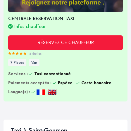
CENTRALE RESERVATION TAXI
Infos chauffeur
RÉSERVEZ CE CHAUFFEUR
5 étoiles
7 Places
Van
Services :
Taxi conventionné
Paiements acceptés :
Espèce
Carte bancaire
Langue(s) :
Taxi à Saint-Gourson