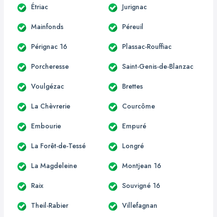
Étriac
Jurignac
Mainfonds
Péreuil
Pérignac 16
Plassac-Rouffiac
Porcheresse
Saint-Genis-de-Blanzac
Voulgézac
Brettes
La Chèvrerie
Courcôme
Embourie
Empuré
La Forêt-de-Tessé
Longré
La Magdeleine
Montjean 16
Raix
Souvigné 16
Theil-Rabier
Villefagnan