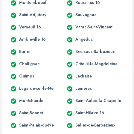
Montemboeuf
Roussines 16
Saint-Adjutory
Sauvagnac
Verneuil 16
Vitrac-Saint-Vincent
Ambleville 16
Angeduc
Barret
Brie-sous-Barbezieux
Challignac
Criteuil-la-Magdeleine
Guimps
Lachaise
Lagarde-sur-le-Né
Lamérac
Montchaude
Saint-Aulais-la-Chapelle
Saint-Bonnet
Saint-Hilaire 16
Saint-Palais-du-Né
Salles-de-Barbezieux