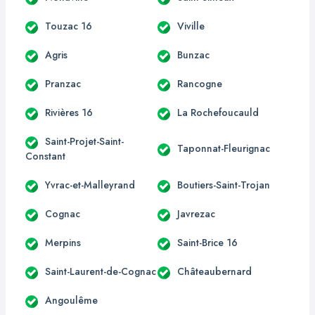
Touzac 16
Viville
Agris
Bunzac
Pranzac
Rancogne
Rivières 16
La Rochefoucauld
Saint-Projet-Saint-
Taponnat-Fleurignac
Constant
Yvrac-et-Malleyrand
Boutiers-Saint-Trojan
Cognac
Javrezac
Merpins
Saint-Brice 16
Saint-Laurent-de-Cognac
Châteaubernard
Angoulême