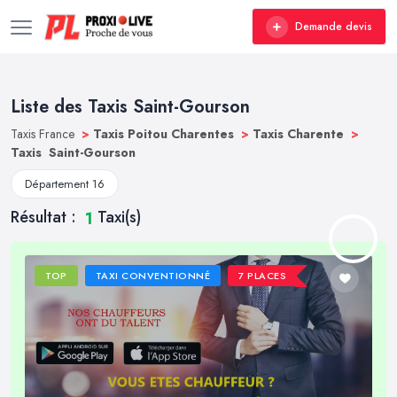
Demande devis
Liste des Taxis Saint-Gourson
Taxis France
>
Taxis Poitou Charentes
>
Taxis Charente
>
Taxis Saint-Gourson
Département 16
Résultat :
Taxi(s)
1
TOP
TAXI CONVENTIONNÉ
7 PLACES