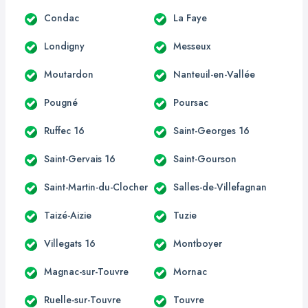
Condac
La Faye
Londigny
Messeux
Moutardon
Nanteuil-en-Vallée
Pougné
Poursac
Ruffec 16
Saint-Georges 16
Saint-Gervais 16
Saint-Gourson
Saint-Martin-du-Clocher
Salles-de-Villefagnan
Taizé-Aizie
Tuzie
Villegats 16
Montboyer
Magnac-sur-Touvre
Mornac
Ruelle-sur-Touvre
Touvre