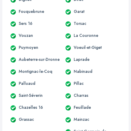
Fouquebrune
Garat
Sers 16
Torsac
Vouzan
La Couronne
Puymoyen
Voeuil-et-Giget
Aubeterre-sur-Dronne
Laprade
Montignac-le-Coq
Nabinaud
Palluaud
Pillac
Saint-Séverin
Charras
Chazelles 16
Feuillade
Grassac
Mainzac