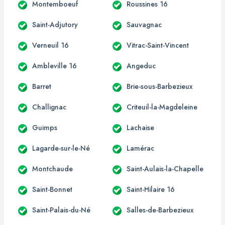
Montemboeuf
Roussines 16
Saint-Adjutory
Sauvagnac
Verneuil 16
Vitrac-Saint-Vincent
Ambleville 16
Angeduc
Barret
Brie-sous-Barbezieux
Challignac
Criteuil-la-Magdeleine
Guimps
Lachaise
Lagarde-sur-le-Né
Lamérac
Montchaude
Saint-Aulais-la-Chapelle
Saint-Bonnet
Saint-Hilaire 16
Saint-Palais-du-Né
Salles-de-Barbezieux