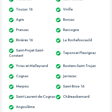
Touzac 16
Viville
Agris
Bunzac
Pranzac
Rancogne
Rivières 16
La Rochefoucauld
Saint-Projet-Saint-
Taponnat-Fleurignac
Constant
Yvrac-et-Malleyrand
Boutiers-Saint-Trojan
Cognac
Javrezac
Merpins
Saint-Brice 16
Saint-Laurent-de-Cognac
Châteaubernard
Angoulême