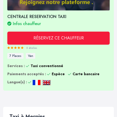
CENTRALE RESERVATION TAXI
Infos chauffeur
RÉSERVEZ CE CHAUFFEUR
5 étoiles
7 Places
Van
Services :
Taxi conventionné
Paiements acceptés :
Espèce
Carte bancaire
Langue(s) :
Taxi à Merpins