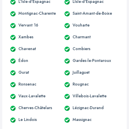
L'Isle-d'Espagnac
LIsle-d'Espagnac
Montignac-Charente
Saint-Amant-de-Boixe
Vervant 16
Vouharte
Xambes
Charmant
Chavenat
Combiers
Édon
Gardes-le-Pontaroux
Gurat
Juillaguet
Ronsenac
Rougnac
Vaux-Lavalette
Villebois-Lavalette
Cherves-Châtelars
Lézignac-Durand
Le Lindois
Massignac