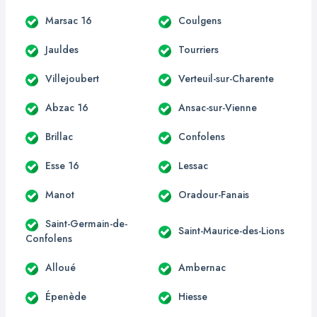
Marsac 16
Coulgens
Jauldes
Tourriers
Villejoubert
Verteuil-sur-Charente
Abzac 16
Ansac-sur-Vienne
Brillac
Confolens
Esse 16
Lessac
Manot
Oradour-Fanais
Saint-Germain-de-
Saint-Maurice-des-Lions
Confolens
Alloué
Ambernac
Épenède
Hiesse