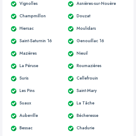
Vignolles
Asnières-sur-Nouère
Champmillon
Douzat
Hiersac
Moulidars
Saint-Saturnin 16
Genouillac 16
Mazières
Nieuil
La Péruse
Roumazières
Suris
Cellefrouin
Les Pins
Saint-Mary
Suaux
La Tâche
Aubeville
Bécheresse
Bessac
Chadurie