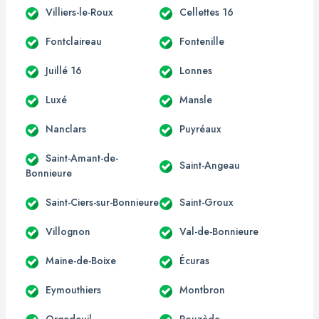
Villiers-le-Roux
Cellettes 16
Fontclaireau
Fontenille
Juillé 16
Lonnes
Luxé
Mansle
Nanclars
Puyréaux
Saint-Amant-de-
Saint-Angeau
Bonnieure
Saint-Ciers-sur-Bonnieure
Saint-Groux
Villognon
Val-de-Bonnieure
Maine-de-Boixe
Écuras
Eymouthiers
Montbron
Orgedeuil
Rouzède