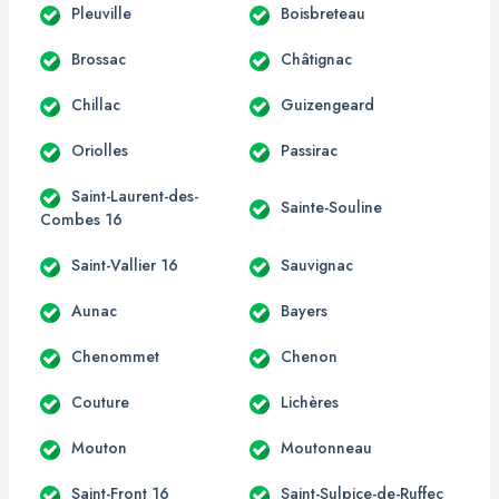
Pleuville
Boisbreteau
Brossac
Châtignac
Chillac
Guizengeard
Oriolles
Passirac
Saint-Laurent-des-
Sainte-Souline
Combes 16
Saint-Vallier 16
Sauvignac
Aunac
Bayers
Chenommet
Chenon
Couture
Lichères
Mouton
Moutonneau
Saint-Front 16
Saint-Sulpice-de-Ruffec