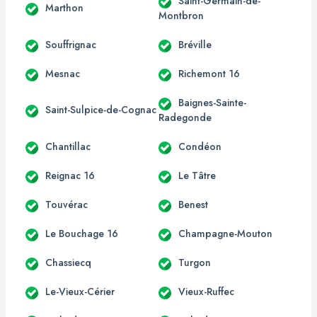
Saint-Germain-de-
Marthon
Montbron
Souffrignac
Bréville
Mesnac
Richemont 16
Baignes-Sainte-
Saint-Sulpice-de-Cognac
Radegonde
Chantillac
Condéon
Reignac 16
Le Tâtre
Touvérac
Benest
Le Bouchage 16
Champagne-Mouton
Chassiecq
Turgon
Le-Vieux-Cérier
Vieux-Ruffec