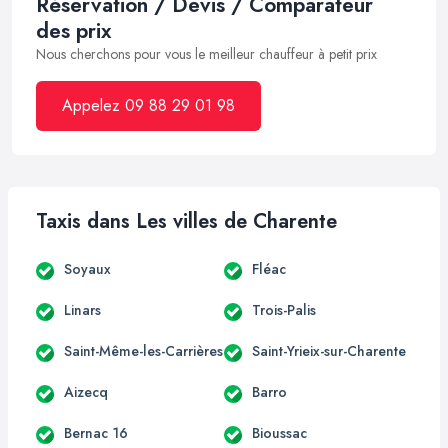
Réservation / Devis / Comparateur
des prix
Nous cherchons pour vous le meilleur chauffeur à petit prix
Appelez 09 88 29 01 98
Taxis dans Les villes de Charente
Soyaux
Fléac
Linars
Trois-Palis
Saint-Même-les-Carrières
Saint-Yrieix-sur-Charente
Aizecq
Barro
Bernac 16
Bioussac