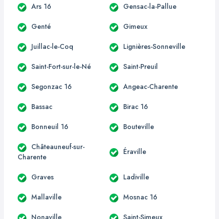
Ars 16
Gensac-la-Pallue
Genté
Gimeux
Juillac-le-Coq
Lignières-Sonneville
Saint-Fort-sur-le-Né
Saint-Preuil
Segonzac 16
Angeac-Charente
Bassac
Birac 16
Bonneuil 16
Bouteville
Châteauneuf-sur-
Éraville
Charente
Graves
Ladiville
Mallaville
Mosnac 16
Nonaville
Saint-Simeux