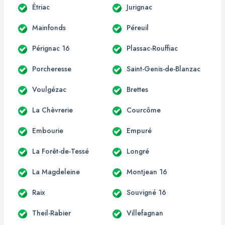
Étriac
Jurignac
Mainfonds
Péreuil
Pérignac 16
Plassac-Rouffiac
Porcheresse
Saint-Genis-de-Blanzac
Voulgézac
Brettes
La Chèvrerie
Courcôme
Embourie
Empuré
La Forêt-de-Tessé
Longré
La Magdeleine
Montjean 16
Raix
Souvigné 16
Theil-Rabier
Villefagnan