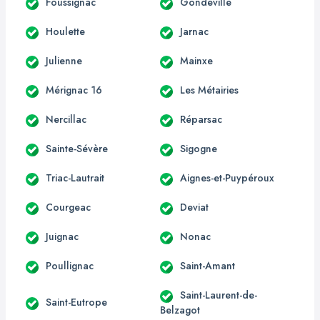
Foussignac
Gondeville
Houlette
Jarnac
Julienne
Mainxe
Mérignac 16
Les Métairies
Nercillac
Réparsac
Sainte-Sévère
Sigogne
Triac-Lautrait
Aignes-et-Puypéroux
Courgeac
Deviat
Juignac
Nonac
Poullignac
Saint-Amant
Saint-Laurent-de-
Saint-Eutrope
Belzagot