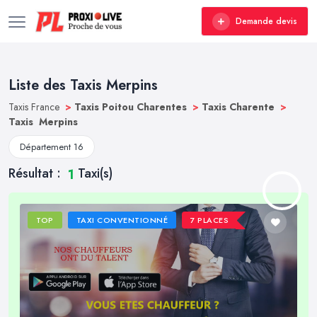
Demande devis
Liste des Taxis Merpins
Taxis France
>
Taxis Poitou Charentes
>
Taxis Charente
>
Taxis Merpins
Département 16
Résultat :
Taxi(s)
1
TOP
TAXI CONVENTIONNÉ
7 PLACES