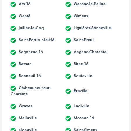
Ars 16
Gensac-la-Pallue
Genté
Gimeux
Juillac-le-Coq
Lignières-Sonneville
Saint-Fort-sur-le-Né
Saint-Preuil
Segonzac 16
Angeac-Charente
Bassac
Birac 16
Bonneuil 16
Bouteville
Châteauneuf-sur-
Éraville
Charente
Graves
Ladiville
Mallaville
Mosnac 16
Nonaville
Saint-Simeux