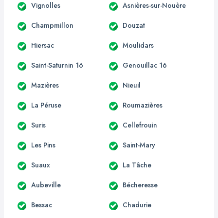
Vignolles
Asnières-sur-Nouère
Champmillon
Douzat
Hiersac
Moulidars
Saint-Saturnin 16
Genouillac 16
Mazières
Nieuil
La Péruse
Roumazières
Suris
Cellefrouin
Les Pins
Saint-Mary
Suaux
La Tâche
Aubeville
Bécheresse
Bessac
Chadurie