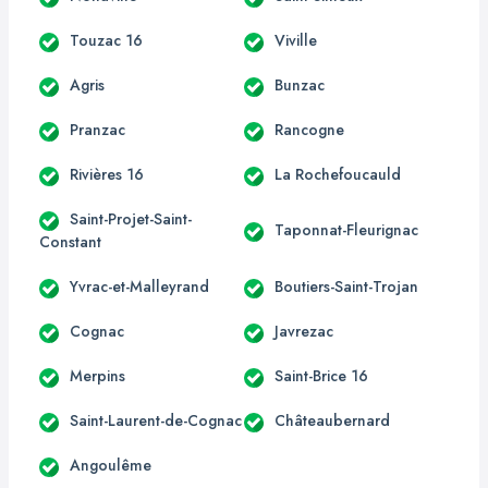
Touzac 16
Viville
Agris
Bunzac
Pranzac
Rancogne
Rivières 16
La Rochefoucauld
Saint-Projet-Saint-
Taponnat-Fleurignac
Constant
Yvrac-et-Malleyrand
Boutiers-Saint-Trojan
Cognac
Javrezac
Merpins
Saint-Brice 16
Saint-Laurent-de-Cognac
Châteaubernard
Angoulême