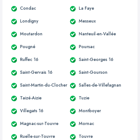
Condac
La Faye
Londigny
Messeux
Moutardon
Nanteuil-en-Vallée
Pougné
Poursac
Ruffec 16
Saint-Georges 16
Saint-Gervais 16
Saint-Gourson
Saint-Martin-du-Clocher
Salles-de-Villefagnan
Taizé-Aizie
Tuzie
Villegats 16
Montboyer
Magnac-sur-Touvre
Mornac
Ruelle-sur-Touvre
Touvre