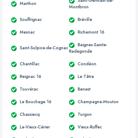
Saint-Germain-de-
Marthon
Montbron
Souffrignac
Bréville
Mesnac
Richemont 16
Baignes-Sainte-
Saint-Sulpice-de-Cognac
Radegonde
Chantillac
Condéon
Reignac 16
Le Tâtre
Touvérac
Benest
Le Bouchage 16
Champagne-Mouton
Chassiecq
Turgon
Le-Vieux-Cérier
Vieux-Ruffec