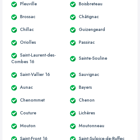
Pleuville
Boisbreteau
Brossac
Châtignac
Chillac
Guizengeard
Oriolles
Passirac
Saint-Laurent-des-
Sainte-Souline
Combes 16
Saint-Vallier 16
Sauvignac
Aunac
Bayers
Chenommet
Chenon
Couture
Lichères
Mouton
Moutonneau
Saint-Front 16
Saint-Sulpice-de-Ruffec