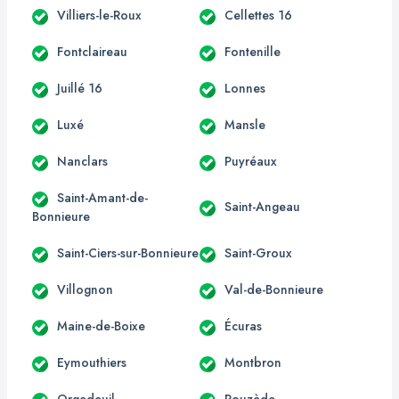
Villiers-le-Roux
Cellettes 16
Fontclaireau
Fontenille
Juillé 16
Lonnes
Luxé
Mansle
Nanclars
Puyréaux
Saint-Amant-de-
Saint-Angeau
Bonnieure
Saint-Ciers-sur-Bonnieure
Saint-Groux
Villognon
Val-de-Bonnieure
Maine-de-Boixe
Écuras
Eymouthiers
Montbron
Orgedeuil
Rouzède