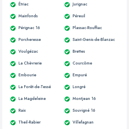
Étriac
Jurignac
Mainfonds
Péreuil
Pérignac 16
Plassac-Rouffiac
Porcheresse
Saint-Genis-de-Blanzac
Voulgézac
Brettes
La Chèvrerie
Courcôme
Embourie
Empuré
La Forêt-de-Tessé
Longré
La Magdeleine
Montjean 16
Raix
Souvigné 16
Theil-Rabier
Villefagnan