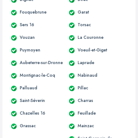
Fouquebrune
Garat
Sers 16
Torsac
Vouzan
La Couronne
Puymoyen
Voeuil-et-Giget
Aubeterre-sur-Dronne
Laprade
Montignac-le-Coq
Nabinaud
Palluaud
Pillac
Saint-Séverin
Charras
Chazelles 16
Feuillade
Grassac
Mainzac