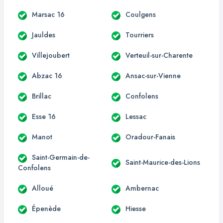
Marsac 16
Coulgens
Jauldes
Tourriers
Villejoubert
Verteuil-sur-Charente
Abzac 16
Ansac-sur-Vienne
Brillac
Confolens
Esse 16
Lessac
Manot
Oradour-Fanais
Saint-Germain-de-
Saint-Maurice-des-Lions
Confolens
Alloué
Ambernac
Épenède
Hiesse