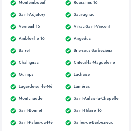
Montemboeuf
Roussines 16
Saint-Adjutory
Sauvagnac
Verneuil 16
Vitrac-Saint-Vincent
Ambleville 16
Angeduc
Barret
Brie-sous-Barbezieux
Challignac
Criteuil-la-Magdeleine
Guimps
Lachaise
Lagarde-sur-le-Né
Lamérac
Montchaude
Saint-Aulais-la-Chapelle
Saint-Bonnet
Saint-Hilaire 16
Saint-Palais-du-Né
Salles-de-Barbezieux