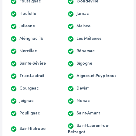
Foussignac
Gondeville
Houlette
Jarnac
Julienne
Mainxe
Mérignac 16
Les Métairies
Nercillac
Réparsac
Sainte-Sévère
Sigogne
Triac-Lautrait
Aignes-et-Puypéroux
Courgeac
Deviat
Juignac
Nonac
Poullignac
Saint-Amant
Saint-Laurent-de-
Saint-Eutrope
Belzagot