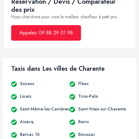
Réservation / Devis / Comparateur
des prix
Nous cherchons pour vous le meilleur chauffeur à petit prix
Appelez 09 88 29 01 98
Taxis dans Les villes de Charente
Soyaux
Fléac
Linars
Trois-Palis
Saint-Même-les-Carrières
Saint-Yrieix-sur-Charente
Aizecq
Barro
Bernac 16
Bioussac