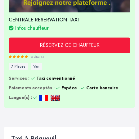
CENTRALE RESERVATION TAXI
Infos chauffeur
RÉSERVEZ CE CHAUFFEUR
5 étoiles
7 Places
Van
Services :
Taxi conventionné
Paiements acceptés :
Espèce
Carte bancaire
Langue(s) :
Taxi à Brigueuil