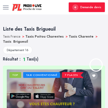
Demande devis
Liste des Taxis Brigueuil
Taxis France
>
Taxis Poitou Charentes
>
Taxis Charente
>
Taxis Brigueuil
Département 16
Résultat :
Taxi(s)
1
TOP
TAXI CONVENTIONNÉ
7 PLACES