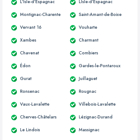
L'Isle-d'Espagnac
LIsle-d'Espagnac
Montignac-Charente
Saint-Amant-de-Boixe
Vervant 16
Vouharte
Xambes
Charmant
Chavenat
Combiers
Édon
Gardes-le-Pontaroux
Gurat
Juillaguet
Ronsenac
Rougnac
Vaux-Lavalette
Villebois-Lavalette
Cherves-Châtelars
Lézignac-Durand
Le Lindois
Massignac