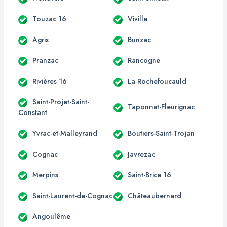
Touzac 16
Viville
Agris
Bunzac
Pranzac
Rancogne
Rivières 16
La Rochefoucauld
Saint-Projet-Saint-
Taponnat-Fleurignac
Constant
Yvrac-et-Malleyrand
Boutiers-Saint-Trojan
Cognac
Javrezac
Merpins
Saint-Brice 16
Saint-Laurent-de-Cognac
Châteaubernard
Angoulême