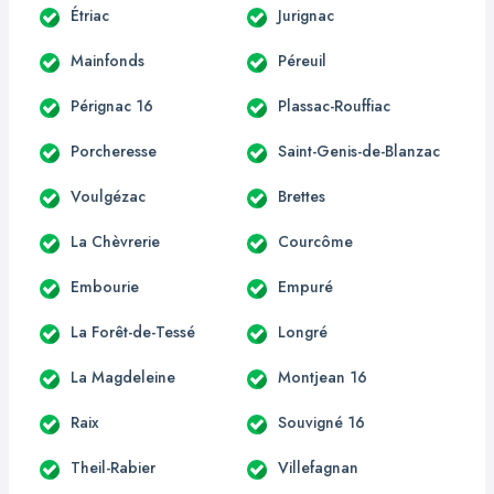
Étriac
Jurignac
Mainfonds
Péreuil
Pérignac 16
Plassac-Rouffiac
Porcheresse
Saint-Genis-de-Blanzac
Voulgézac
Brettes
La Chèvrerie
Courcôme
Embourie
Empuré
La Forêt-de-Tessé
Longré
La Magdeleine
Montjean 16
Raix
Souvigné 16
Theil-Rabier
Villefagnan