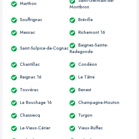
Saint-Germain-de-
Marthon
Montbron
Souffrignac
Bréville
Mesnac
Richemont 16
Baignes-Sainte-
Saint-Sulpice-de-Cognac
Radegonde
Chantillac
Condéon
Reignac 16
Le Tâtre
Touvérac
Benest
Le Bouchage 16
Champagne-Mouton
Chassiecq
Turgon
Le-Vieux-Cérier
Vieux-Ruffec