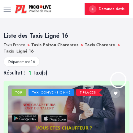
Demande devis
Liste des Taxis Ligné 16
Taxis France
>
Taxis Poitou Charentes
>
Taxis Charente
>
Taxis Ligné 16
Département 16
Résultat :
Taxi(s)
1
TOP
TAXI CONVENTIONNÉ
7 PLACES