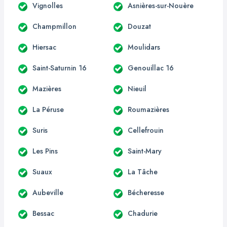
Vignolles
Asnières-sur-Nouère
Champmillon
Douzat
Hiersac
Moulidars
Saint-Saturnin 16
Genouillac 16
Mazières
Nieuil
La Péruse
Roumazières
Suris
Cellefrouin
Les Pins
Saint-Mary
Suaux
La Tâche
Aubeville
Bécheresse
Bessac
Chadurie