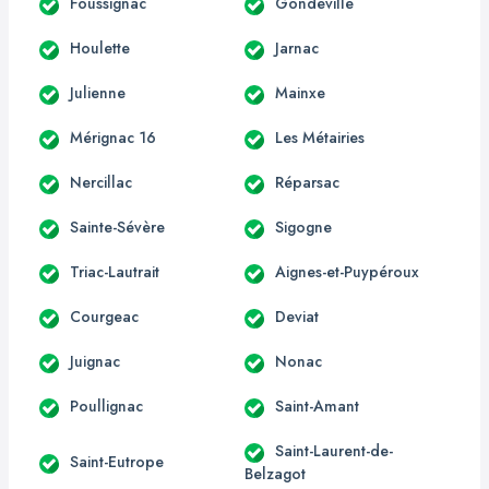
Foussignac
Gondeville
Houlette
Jarnac
Julienne
Mainxe
Mérignac 16
Les Métairies
Nercillac
Réparsac
Sainte-Sévère
Sigogne
Triac-Lautrait
Aignes-et-Puypéroux
Courgeac
Deviat
Juignac
Nonac
Poullignac
Saint-Amant
Saint-Laurent-de-
Saint-Eutrope
Belzagot