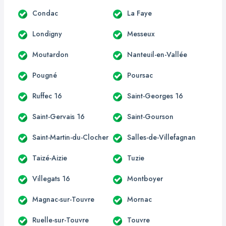
Condac
La Faye
Londigny
Messeux
Moutardon
Nanteuil-en-Vallée
Pougné
Poursac
Ruffec 16
Saint-Georges 16
Saint-Gervais 16
Saint-Gourson
Saint-Martin-du-Clocher
Salles-de-Villefagnan
Taizé-Aizie
Tuzie
Villegats 16
Montboyer
Magnac-sur-Touvre
Mornac
Ruelle-sur-Touvre
Touvre