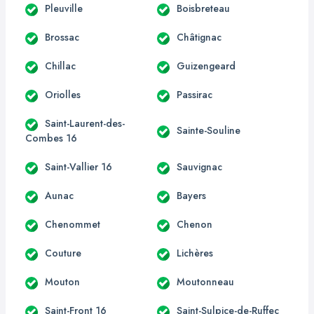
Pleuville
Boisbreteau
Brossac
Châtignac
Chillac
Guizengeard
Oriolles
Passirac
Saint-Laurent-des-
Sainte-Souline
Combes 16
Saint-Vallier 16
Sauvignac
Aunac
Bayers
Chenommet
Chenon
Couture
Lichères
Mouton
Moutonneau
Saint-Front 16
Saint-Sulpice-de-Ruffec