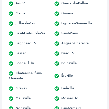
Ars 16
Gensac-la-Pallue
Genté
Gimeux
Juillac-le-Coq
Lignières-Sonneville
Saint-Fort-sur-le-Né
Saint-Preuil
Segonzac 16
Angeac-Charente
Bassac
Birac 16
Bonneuil 16
Bouteville
Châteauneuf-sur-
Éraville
Charente
Graves
Ladiville
Mallaville
Mosnac 16
Nonaville
Saint-Simeux