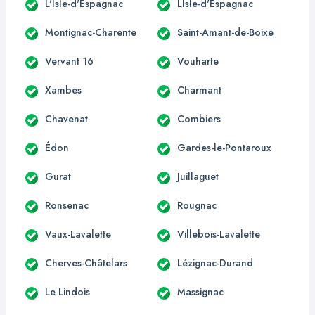
L'Isle-d'Espagnac
LIsle-d'Espagnac
Montignac-Charente
Saint-Amant-de-Boixe
Vervant 16
Vouharte
Xambes
Charmant
Chavenat
Combiers
Édon
Gardes-le-Pontaroux
Gurat
Juillaguet
Ronsenac
Rougnac
Vaux-Lavalette
Villebois-Lavalette
Cherves-Châtelars
Lézignac-Durand
Le Lindois
Massignac