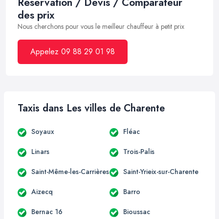
Réservation / Devis / Comparateur
des prix
Nous cherchons pour vous le meilleur chauffeur à petit prix
Appelez 09 88 29 01 98
Taxis dans Les villes de Charente
Soyaux
Fléac
Linars
Trois-Palis
Saint-Même-les-Carrières
Saint-Yrieix-sur-Charente
Aizecq
Barro
Bernac 16
Bioussac