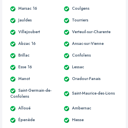
Marsac 16
Coulgens
Jauldes
Tourriers
Villejoubert
Verteuil-sur-Charente
Abzac 16
Ansac-sur-Vienne
Brillac
Confolens
Esse 16
Lessac
Manot
Oradour-Fanais
Saint-Germain-de-
Saint-Maurice-des-Lions
Confolens
Alloué
Ambernac
Épenède
Hiesse