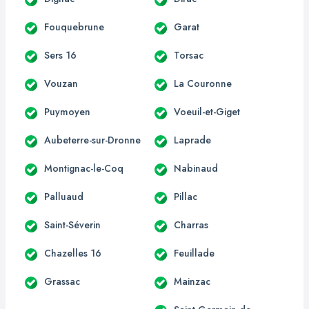
Fouquebrune
Garat
Sers 16
Torsac
Vouzan
La Couronne
Puymoyen
Voeuil-et-Giget
Aubeterre-sur-Dronne
Laprade
Montignac-le-Coq
Nabinaud
Palluaud
Pillac
Saint-Séverin
Charras
Chazelles 16
Feuillade
Grassac
Mainzac