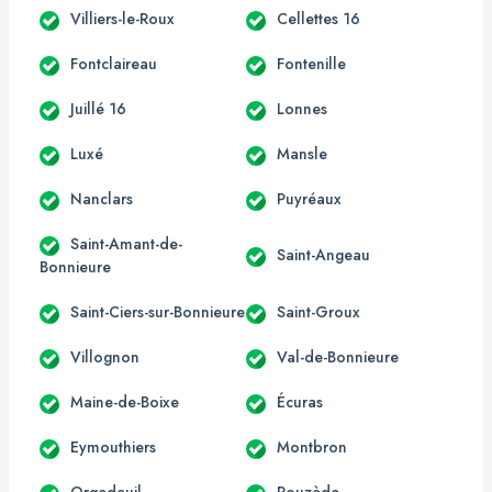
Villiers-le-Roux
Cellettes 16
Fontclaireau
Fontenille
Juillé 16
Lonnes
Luxé
Mansle
Nanclars
Puyréaux
Saint-Amant-de-
Saint-Angeau
Bonnieure
Saint-Ciers-sur-Bonnieure
Saint-Groux
Villognon
Val-de-Bonnieure
Maine-de-Boixe
Écuras
Eymouthiers
Montbron
Orgedeuil
Rouzède