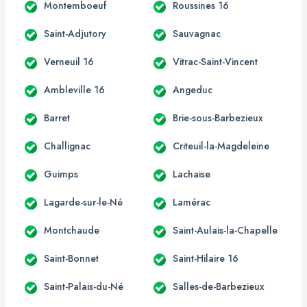
Montemboeuf
Roussines 16
Saint-Adjutory
Sauvagnac
Verneuil 16
Vitrac-Saint-Vincent
Ambleville 16
Angeduc
Barret
Brie-sous-Barbezieux
Challignac
Criteuil-la-Magdeleine
Guimps
Lachaise
Lagarde-sur-le-Né
Lamérac
Montchaude
Saint-Aulais-la-Chapelle
Saint-Bonnet
Saint-Hilaire 16
Saint-Palais-du-Né
Salles-de-Barbezieux