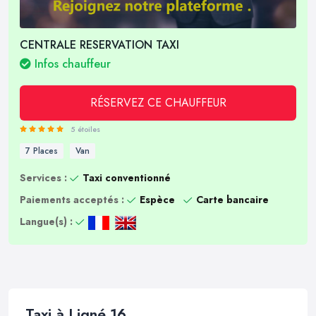
CENTRALE RESERVATION TAXI
Infos chauffeur
RÉSERVEZ CE CHAUFFEUR
5 étoiles
7 Places
Van
Services :
Taxi conventionné
Paiements acceptés :
Espèce
Carte bancaire
Langue(s) :
Taxi à Ligné 16