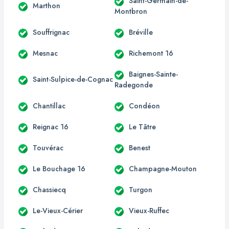
Saint-Germain-de-
Marthon
Montbron
Souffrignac
Bréville
Mesnac
Richemont 16
Baignes-Sainte-
Saint-Sulpice-de-Cognac
Radegonde
Chantillac
Condéon
Reignac 16
Le Tâtre
Touvérac
Benest
Le Bouchage 16
Champagne-Mouton
Chassiecq
Turgon
Le-Vieux-Cérier
Vieux-Ruffec