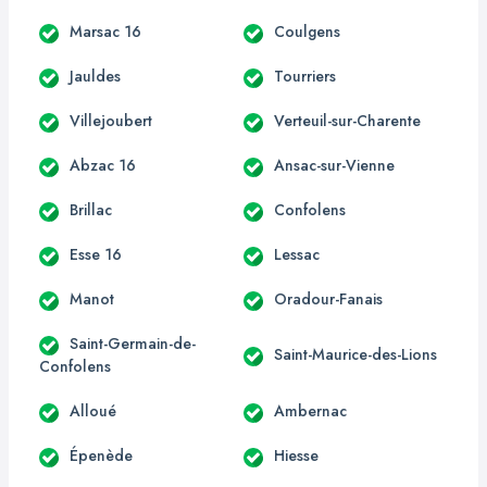
Marsac 16
Coulgens
Jauldes
Tourriers
Villejoubert
Verteuil-sur-Charente
Abzac 16
Ansac-sur-Vienne
Brillac
Confolens
Esse 16
Lessac
Manot
Oradour-Fanais
Saint-Germain-de-
Saint-Maurice-des-Lions
Confolens
Alloué
Ambernac
Épenède
Hiesse