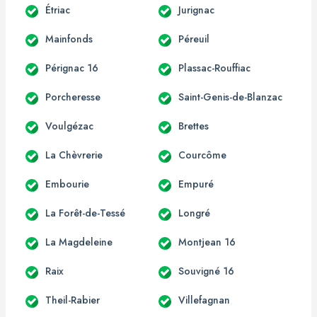
Étriac
Jurignac
Mainfonds
Péreuil
Pérignac 16
Plassac-Rouffiac
Porcheresse
Saint-Genis-de-Blanzac
Voulgézac
Brettes
La Chèvrerie
Courcôme
Embourie
Empuré
La Forêt-de-Tessé
Longré
La Magdeleine
Montjean 16
Raix
Souvigné 16
Theil-Rabier
Villefagnan