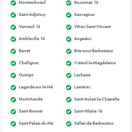
Montemboeuf
Roussines 16
Saint-Adjutory
Sauvagnac
Verneuil 16
Vitrac-Saint-Vincent
Ambleville 16
Angeduc
Barret
Brie-sous-Barbezieux
Challignac
Criteuil-la-Magdeleine
Guimps
Lachaise
Lagarde-sur-le-Né
Lamérac
Montchaude
Saint-Aulais-la-Chapelle
Saint-Bonnet
Saint-Hilaire 16
Saint-Palais-du-Né
Salles-de-Barbezieux