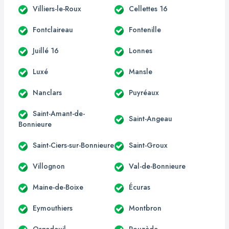
Villiers-le-Roux
Cellettes 16
Fontclaireau
Fontenille
Juillé 16
Lonnes
Luxé
Mansle
Nanclars
Puyréaux
Saint-Amant-de-
Saint-Angeau
Bonnieure
Saint-Ciers-sur-Bonnieure
Saint-Groux
Villognon
Val-de-Bonnieure
Maine-de-Boixe
Écuras
Eymouthiers
Montbron
Orgedeuil
Rouzède