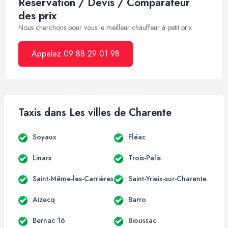
Réservation / Devis / Comparateur
des prix
Nous cherchons pour vous le meilleur chauffeur à petit prix
Appelez 09 88 29 01 98
Taxis dans Les villes de Charente
Soyaux
Fléac
Linars
Trois-Palis
Saint-Même-les-Carrières
Saint-Yrieix-sur-Charente
Aizecq
Barro
Bernac 16
Bioussac