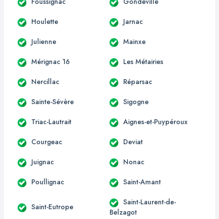
Foussignac
Gondeville
Houlette
Jarnac
Julienne
Mainxe
Mérignac 16
Les Métairies
Nercillac
Réparsac
Sainte-Sévère
Sigogne
Triac-Lautrait
Aignes-et-Puypéroux
Courgeac
Deviat
Juignac
Nonac
Poullignac
Saint-Amant
Saint-Laurent-de-
Saint-Eutrope
Belzagot