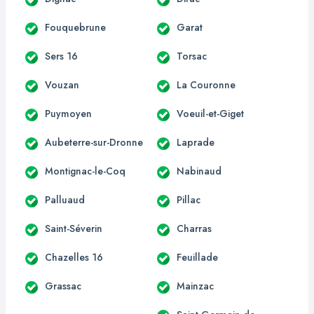
Fouquebrune
Garat
Sers 16
Torsac
Vouzan
La Couronne
Puymoyen
Voeuil-et-Giget
Aubeterre-sur-Dronne
Laprade
Montignac-le-Coq
Nabinaud
Palluaud
Pillac
Saint-Séverin
Charras
Chazelles 16
Feuillade
Grassac
Mainzac