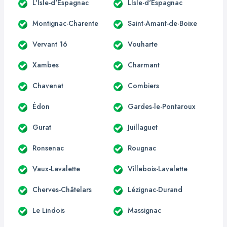
L'Isle-d'Espagnac
LIsle-d'Espagnac
Montignac-Charente
Saint-Amant-de-Boixe
Vervant 16
Vouharte
Xambes
Charmant
Chavenat
Combiers
Édon
Gardes-le-Pontaroux
Gurat
Juillaguet
Ronsenac
Rougnac
Vaux-Lavalette
Villebois-Lavalette
Cherves-Châtelars
Lézignac-Durand
Le Lindois
Massignac