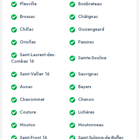
Pleuville
Boisbreteau
Brossac
Châtignac
Chillac
Guizengeard
Oriolles
Passirac
Saint-Laurent-des-
Sainte-Souline
Combes 16
Saint-Vallier 16
Sauvignac
Aunac
Bayers
Chenommet
Chenon
Couture
Lichères
Mouton
Moutonneau
Saint-Front 16
Saint-Sulpice-de-Ruffec