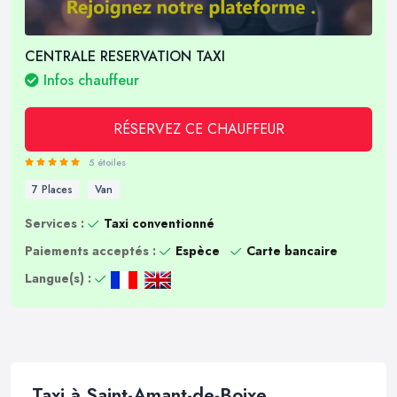
CENTRALE RESERVATION TAXI
Infos chauffeur
RÉSERVEZ CE CHAUFFEUR
5 étoiles
7 Places
Van
Services :
Taxi conventionné
Paiements acceptés :
Espèce
Carte bancaire
Langue(s) :
Taxi à Saint-Amant-de-Boixe