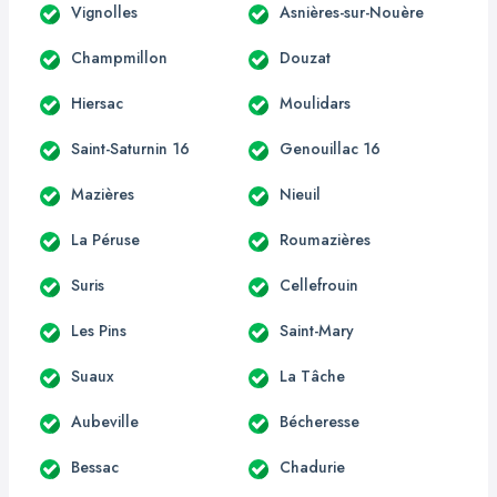
Vignolles
Asnières-sur-Nouère
Champmillon
Douzat
Hiersac
Moulidars
Saint-Saturnin 16
Genouillac 16
Mazières
Nieuil
La Péruse
Roumazières
Suris
Cellefrouin
Les Pins
Saint-Mary
Suaux
La Tâche
Aubeville
Bécheresse
Bessac
Chadurie