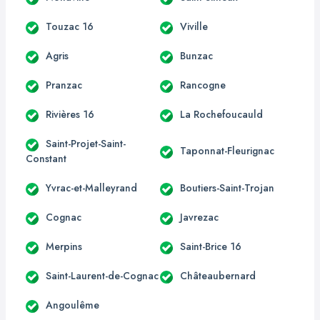
Touzac 16
Viville
Agris
Bunzac
Pranzac
Rancogne
Rivières 16
La Rochefoucauld
Saint-Projet-Saint-
Taponnat-Fleurignac
Constant
Yvrac-et-Malleyrand
Boutiers-Saint-Trojan
Cognac
Javrezac
Merpins
Saint-Brice 16
Saint-Laurent-de-Cognac
Châteaubernard
Angoulême