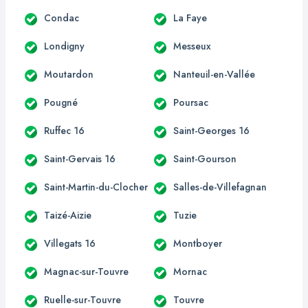
Condac
La Faye
Londigny
Messeux
Moutardon
Nanteuil-en-Vallée
Pougné
Poursac
Ruffec 16
Saint-Georges 16
Saint-Gervais 16
Saint-Gourson
Saint-Martin-du-Clocher
Salles-de-Villefagnan
Taizé-Aizie
Tuzie
Villegats 16
Montboyer
Magnac-sur-Touvre
Mornac
Ruelle-sur-Touvre
Touvre