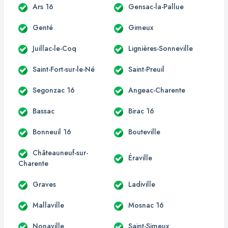
Ars 16
Gensac-la-Pallue
Genté
Gimeux
Juillac-le-Coq
Lignières-Sonneville
Saint-Fort-sur-le-Né
Saint-Preuil
Segonzac 16
Angeac-Charente
Bassac
Birac 16
Bonneuil 16
Bouteville
Châteauneuf-sur-
Éraville
Charente
Graves
Ladiville
Mallaville
Mosnac 16
Nonaville
Saint-Simeux