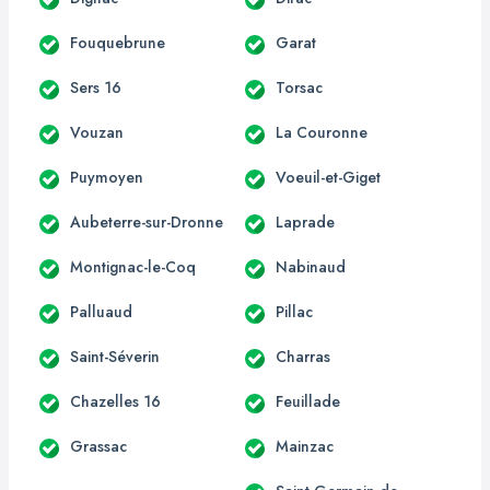
Fouquebrune
Garat
Sers 16
Torsac
Vouzan
La Couronne
Puymoyen
Voeuil-et-Giget
Aubeterre-sur-Dronne
Laprade
Montignac-le-Coq
Nabinaud
Palluaud
Pillac
Saint-Séverin
Charras
Chazelles 16
Feuillade
Grassac
Mainzac