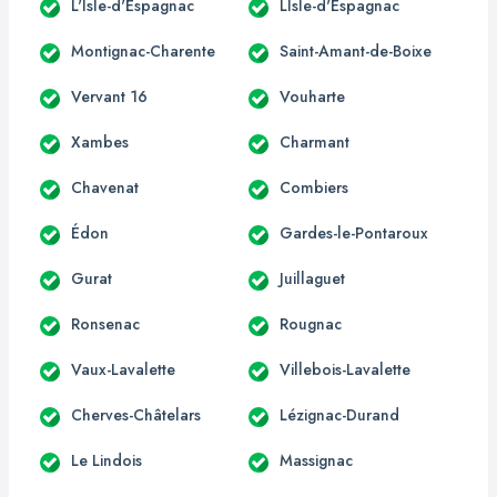
L'Isle-d'Espagnac
LIsle-d'Espagnac
Montignac-Charente
Saint-Amant-de-Boixe
Vervant 16
Vouharte
Xambes
Charmant
Chavenat
Combiers
Édon
Gardes-le-Pontaroux
Gurat
Juillaguet
Ronsenac
Rougnac
Vaux-Lavalette
Villebois-Lavalette
Cherves-Châtelars
Lézignac-Durand
Le Lindois
Massignac