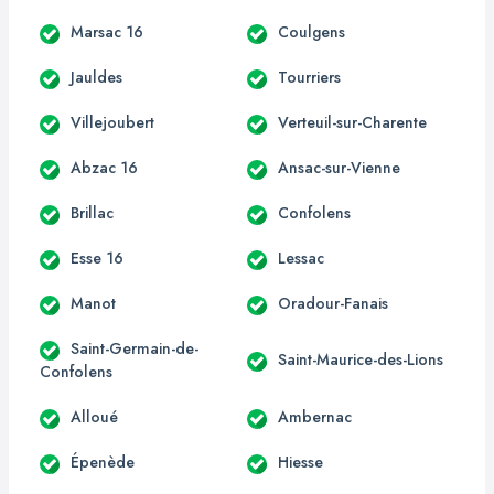
Marsac 16
Coulgens
Jauldes
Tourriers
Villejoubert
Verteuil-sur-Charente
Abzac 16
Ansac-sur-Vienne
Brillac
Confolens
Esse 16
Lessac
Manot
Oradour-Fanais
Saint-Germain-de-
Saint-Maurice-des-Lions
Confolens
Alloué
Ambernac
Épenède
Hiesse