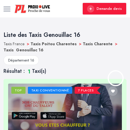
Demande devis
Liste des Taxis Genouillac 16
Taxis France
>
Taxis Poitou Charentes
>
Taxis Charente
>
Taxis Genouillac 16
Département 16
Résultat :
Taxi(s)
1
TOP
TAXI CONVENTIONNÉ
7 PLACES