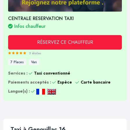
CENTRALE RESERVATION TAXI
Infos chauffeur
RÉSERVEZ CE CHAUFFEUR
5 étoiles
7 Places
Van
Services :
Taxi conventionné
Paiements acceptés :
Espèce
Carte bancaire
Langue(s) :
Taxi à Genouillac 16