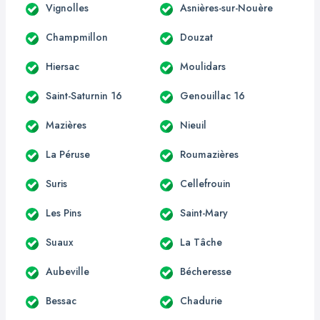
Vignolles
Asnières-sur-Nouère
Champmillon
Douzat
Hiersac
Moulidars
Saint-Saturnin 16
Genouillac 16
Mazières
Nieuil
La Péruse
Roumazières
Suris
Cellefrouin
Les Pins
Saint-Mary
Suaux
La Tâche
Aubeville
Bécheresse
Bessac
Chadurie