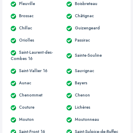
Pleuville
Boisbreteau
Brossac
Châtignac
Chillac
Guizengeard
Oriolles
Passirac
Saint-Laurent-des-
Sainte-Souline
Combes 16
Saint-Vallier 16
Sauvignac
Aunac
Bayers
Chenommet
Chenon
Couture
Lichères
Mouton
Moutonneau
Saint-Front 16
Saint-Sulpice-de-Ruffec