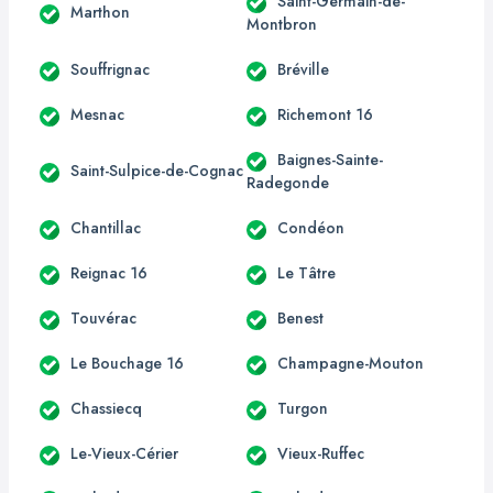
Saint-Germain-de-
Marthon
Montbron
Souffrignac
Bréville
Mesnac
Richemont 16
Baignes-Sainte-
Saint-Sulpice-de-Cognac
Radegonde
Chantillac
Condéon
Reignac 16
Le Tâtre
Touvérac
Benest
Le Bouchage 16
Champagne-Mouton
Chassiecq
Turgon
Le-Vieux-Cérier
Vieux-Ruffec