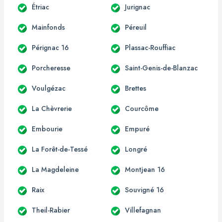
Étriac
Jurignac
Mainfonds
Péreuil
Pérignac 16
Plassac-Rouffiac
Porcheresse
Saint-Genis-de-Blanzac
Voulgézac
Brettes
La Chèvrerie
Courcôme
Embourie
Empuré
La Forêt-de-Tessé
Longré
La Magdeleine
Montjean 16
Raix
Souvigné 16
Theil-Rabier
Villefagnan