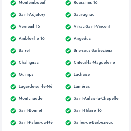
Montemboeuf
Roussines 16
Saint-Adjutory
Sauvagnac
Verneuil 16
Vitrac-Saint-Vincent
Ambleville 16
Angeduc
Barret
Brie-sous-Barbezieux
Challignac
Criteuil-la-Magdeleine
Guimps
Lachaise
Lagarde-sur-le-Né
Lamérac
Montchaude
Saint-Aulais-la-Chapelle
Saint-Bonnet
Saint-Hilaire 16
Saint-Palais-du-Né
Salles-de-Barbezieux