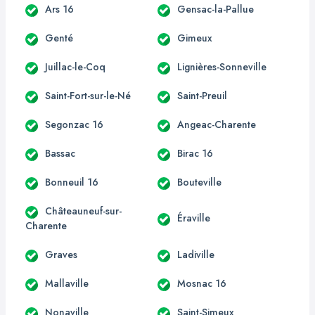
Ars 16
Gensac-la-Pallue
Genté
Gimeux
Juillac-le-Coq
Lignières-Sonneville
Saint-Fort-sur-le-Né
Saint-Preuil
Segonzac 16
Angeac-Charente
Bassac
Birac 16
Bonneuil 16
Bouteville
Châteauneuf-sur-
Éraville
Charente
Graves
Ladiville
Mallaville
Mosnac 16
Nonaville
Saint-Simeux