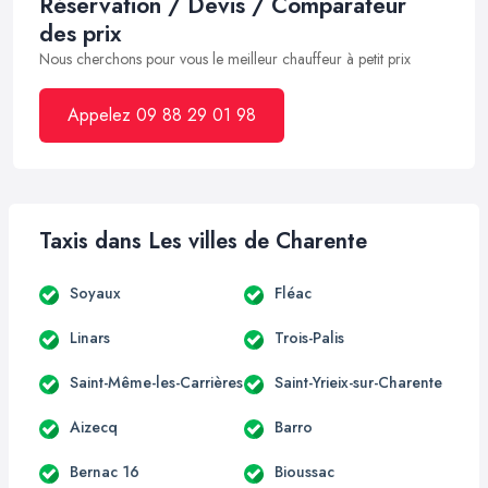
Réservation / Devis / Comparateur
des prix
Nous cherchons pour vous le meilleur chauffeur à petit prix
Appelez 09 88 29 01 98
Taxis dans Les villes de Charente
Soyaux
Fléac
Linars
Trois-Palis
Saint-Même-les-Carrières
Saint-Yrieix-sur-Charente
Aizecq
Barro
Bernac 16
Bioussac