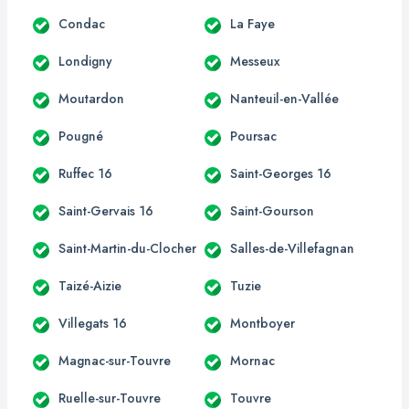
Condac
La Faye
Londigny
Messeux
Moutardon
Nanteuil-en-Vallée
Pougné
Poursac
Ruffec 16
Saint-Georges 16
Saint-Gervais 16
Saint-Gourson
Saint-Martin-du-Clocher
Salles-de-Villefagnan
Taizé-Aizie
Tuzie
Villegats 16
Montboyer
Magnac-sur-Touvre
Mornac
Ruelle-sur-Touvre
Touvre