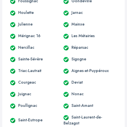
Foussignac
Gondeville
Houlette
Jarnac
Julienne
Mainxe
Mérignac 16
Les Métairies
Nercillac
Réparsac
Sainte-Sévère
Sigogne
Triac-Lautrait
Aignes-et-Puypéroux
Courgeac
Deviat
Juignac
Nonac
Poullignac
Saint-Amant
Saint-Laurent-de-
Saint-Eutrope
Belzagot