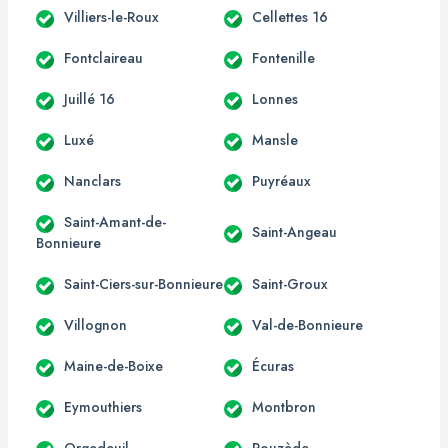
Villiers-le-Roux
Cellettes 16
Fontclaireau
Fontenille
Juillé 16
Lonnes
Luxé
Mansle
Nanclars
Puyréaux
Saint-Amant-de-
Saint-Angeau
Bonnieure
Saint-Ciers-sur-Bonnieure
Saint-Groux
Villognon
Val-de-Bonnieure
Maine-de-Boixe
Écuras
Eymouthiers
Montbron
Orgedeuil
Rouzède