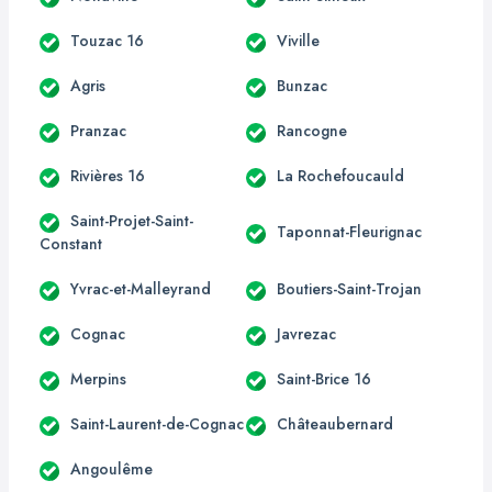
Touzac 16
Viville
Agris
Bunzac
Pranzac
Rancogne
Rivières 16
La Rochefoucauld
Saint-Projet-Saint-
Taponnat-Fleurignac
Constant
Yvrac-et-Malleyrand
Boutiers-Saint-Trojan
Cognac
Javrezac
Merpins
Saint-Brice 16
Saint-Laurent-de-Cognac
Châteaubernard
Angoulême