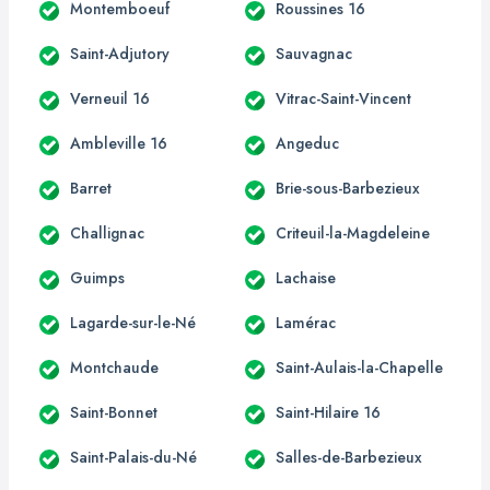
Montemboeuf
Roussines 16
Saint-Adjutory
Sauvagnac
Verneuil 16
Vitrac-Saint-Vincent
Ambleville 16
Angeduc
Barret
Brie-sous-Barbezieux
Challignac
Criteuil-la-Magdeleine
Guimps
Lachaise
Lagarde-sur-le-Né
Lamérac
Montchaude
Saint-Aulais-la-Chapelle
Saint-Bonnet
Saint-Hilaire 16
Saint-Palais-du-Né
Salles-de-Barbezieux