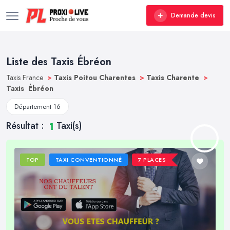
Demande devis
Liste des Taxis Ébréon
Taxis France
>
Taxis Poitou Charentes
>
Taxis Charente
>
Taxis Ébréon
Département 16
Résultat :
Taxi(s)
1
TOP
TAXI CONVENTIONNÉ
7 PLACES