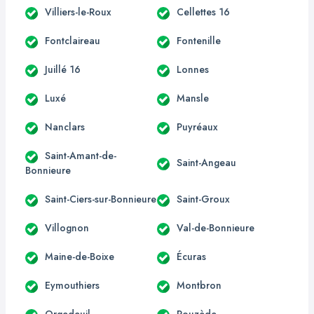
Villiers-le-Roux
Cellettes 16
Fontclaireau
Fontenille
Juillé 16
Lonnes
Luxé
Mansle
Nanclars
Puyréaux
Saint-Amant-de-
Saint-Angeau
Bonnieure
Saint-Ciers-sur-Bonnieure
Saint-Groux
Villognon
Val-de-Bonnieure
Maine-de-Boixe
Écuras
Eymouthiers
Montbron
Orgedeuil
Rouzède