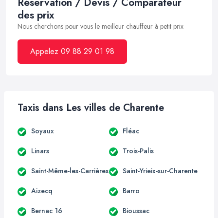
Réservation / Devis / Comparateur
des prix
Nous cherchons pour vous le meilleur chauffeur à petit prix
Appelez 09 88 29 01 98
Taxis dans Les villes de Charente
Soyaux
Fléac
Linars
Trois-Palis
Saint-Même-les-Carrières
Saint-Yrieix-sur-Charente
Aizecq
Barro
Bernac 16
Bioussac