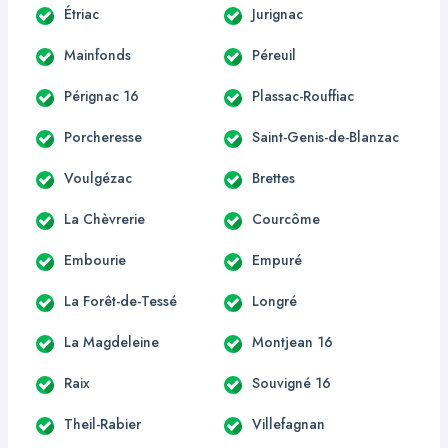
Étriac
Jurignac
Mainfonds
Péreuil
Pérignac 16
Plassac-Rouffiac
Porcheresse
Saint-Genis-de-Blanzac
Voulgézac
Brettes
La Chèvrerie
Courcôme
Embourie
Empuré
La Forêt-de-Tessé
Longré
La Magdeleine
Montjean 16
Raix
Souvigné 16
Theil-Rabier
Villefagnan