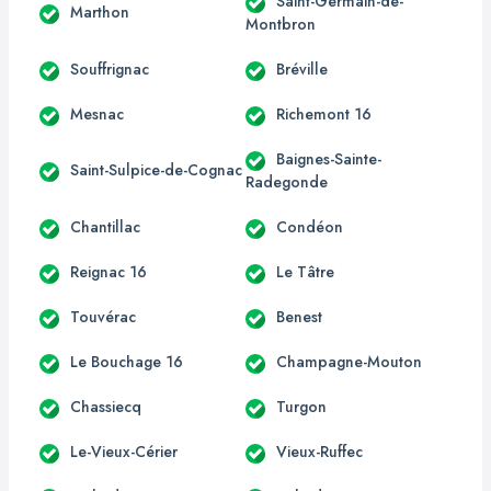
Saint-Germain-de-
Marthon
Montbron
Souffrignac
Bréville
Mesnac
Richemont 16
Baignes-Sainte-
Saint-Sulpice-de-Cognac
Radegonde
Chantillac
Condéon
Reignac 16
Le Tâtre
Touvérac
Benest
Le Bouchage 16
Champagne-Mouton
Chassiecq
Turgon
Le-Vieux-Cérier
Vieux-Ruffec