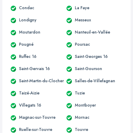
Condac
La Faye
Londigny
Messeux
Moutardon
Nanteuil-en-Vallée
Pougné
Poursac
Ruffec 16
Saint-Georges 16
Saint-Gervais 16
Saint-Gourson
Saint-Martin-du-Clocher
Salles-de-Villefagnan
Taizé-Aizie
Tuzie
Villegats 16
Montboyer
Magnac-sur-Touvre
Mornac
Ruelle-sur-Touvre
Touvre