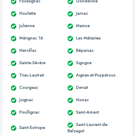
Foussignac
Gondeville
Houlette
Jarnac
Julienne
Mainxe
Mérignac 16
Les Métairies
Nercillac
Réparsac
Sainte-Sévère
Sigogne
Triac-Lautrait
Aignes-et-Puypéroux
Courgeac
Deviat
Juignac
Nonac
Poullignac
Saint-Amant
Saint-Laurent-de-
Saint-Eutrope
Belzagot