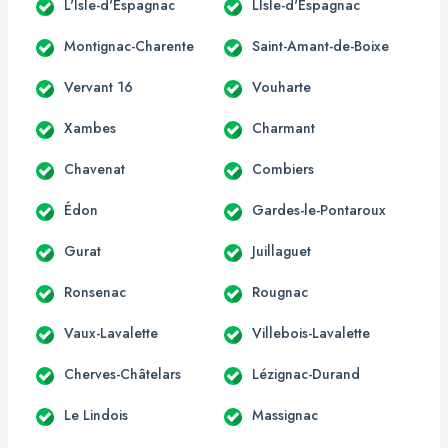
L'Isle-d'Espagnac
LIsle-d'Espagnac
Montignac-Charente
Saint-Amant-de-Boixe
Vervant 16
Vouharte
Xambes
Charmant
Chavenat
Combiers
Édon
Gardes-le-Pontaroux
Gurat
Juillaguet
Ronsenac
Rougnac
Vaux-Lavalette
Villebois-Lavalette
Cherves-Châtelars
Lézignac-Durand
Le Lindois
Massignac