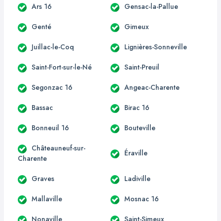
Ars 16
Gensac-la-Pallue
Genté
Gimeux
Juillac-le-Coq
Lignières-Sonneville
Saint-Fort-sur-le-Né
Saint-Preuil
Segonzac 16
Angeac-Charente
Bassac
Birac 16
Bonneuil 16
Bouteville
Châteauneuf-sur-
Éraville
Charente
Graves
Ladiville
Mallaville
Mosnac 16
Nonaville
Saint-Simeux