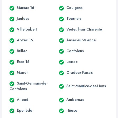
Marsac 16
Coulgens
Jauldes
Tourriers
Villejoubert
Verteuil-sur-Charente
Abzac 16
Ansac-sur-Vienne
Brillac
Confolens
Esse 16
Lessac
Manot
Oradour-Fanais
Saint-Germain-de-
Saint-Maurice-des-Lions
Confolens
Alloué
Ambernac
Épenède
Hiesse