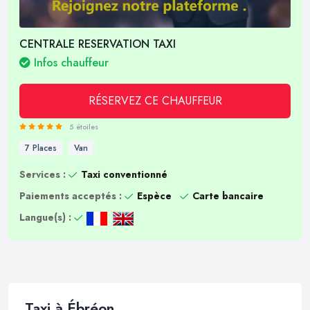
CENTRALE RESERVATION TAXI
Infos chauffeur
RÉSERVEZ CE CHAUFFEUR
5 étoiles
7 Places
Van
Services :
Taxi conventionné
Paiements acceptés :
Espèce
Carte bancaire
Langue(s) :
Taxi à Ébréon