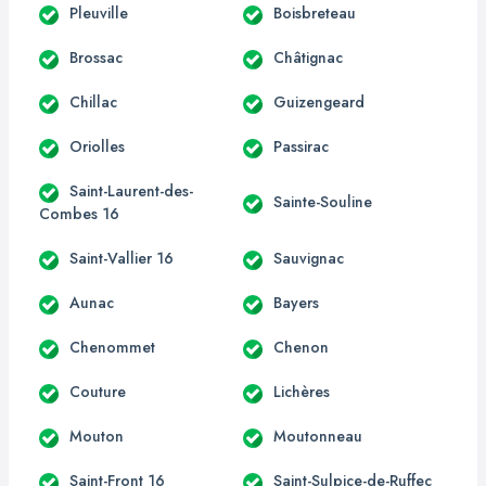
Pleuville
Boisbreteau
Brossac
Châtignac
Chillac
Guizengeard
Oriolles
Passirac
Saint-Laurent-des-
Sainte-Souline
Combes 16
Saint-Vallier 16
Sauvignac
Aunac
Bayers
Chenommet
Chenon
Couture
Lichères
Mouton
Moutonneau
Saint-Front 16
Saint-Sulpice-de-Ruffec