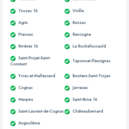
Touzac 16
Viville
Agris
Bunzac
Pranzac
Rancogne
Rivières 16
La Rochefoucauld
Saint-Projet-Saint-
Taponnat-Fleurignac
Constant
Yvrac-et-Malleyrand
Boutiers-Saint-Trojan
Cognac
Javrezac
Merpins
Saint-Brice 16
Saint-Laurent-de-Cognac
Châteaubernard
Angoulême