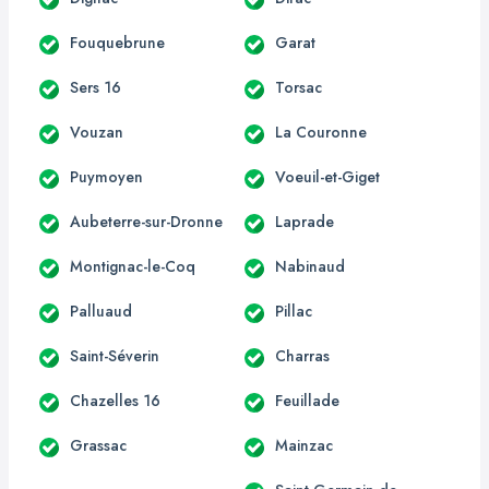
Fouquebrune
Garat
Sers 16
Torsac
Vouzan
La Couronne
Puymoyen
Voeuil-et-Giget
Aubeterre-sur-Dronne
Laprade
Montignac-le-Coq
Nabinaud
Palluaud
Pillac
Saint-Séverin
Charras
Chazelles 16
Feuillade
Grassac
Mainzac