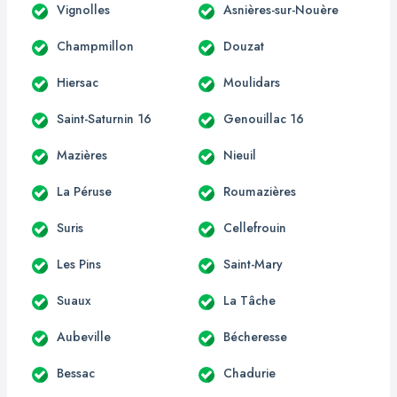
Vignolles
Asnières-sur-Nouère
Champmillon
Douzat
Hiersac
Moulidars
Saint-Saturnin 16
Genouillac 16
Mazières
Nieuil
La Péruse
Roumazières
Suris
Cellefrouin
Les Pins
Saint-Mary
Suaux
La Tâche
Aubeville
Bécheresse
Bessac
Chadurie