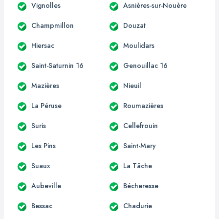
Vignolles
Asnières-sur-Nouère
Champmillon
Douzat
Hiersac
Moulidars
Saint-Saturnin 16
Genouillac 16
Mazières
Nieuil
La Péruse
Roumazières
Suris
Cellefrouin
Les Pins
Saint-Mary
Suaux
La Tâche
Aubeville
Bécheresse
Bessac
Chadurie