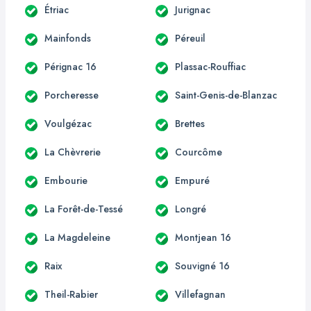
Étriac
Jurignac
Mainfonds
Péreuil
Pérignac 16
Plassac-Rouffiac
Porcheresse
Saint-Genis-de-Blanzac
Voulgézac
Brettes
La Chèvrerie
Courcôme
Embourie
Empuré
La Forêt-de-Tessé
Longré
La Magdeleine
Montjean 16
Raix
Souvigné 16
Theil-Rabier
Villefagnan