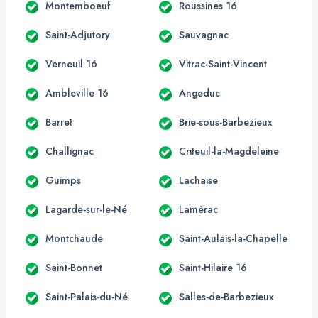
Montemboeuf
Roussines 16
Saint-Adjutory
Sauvagnac
Verneuil 16
Vitrac-Saint-Vincent
Ambleville 16
Angeduc
Barret
Brie-sous-Barbezieux
Challignac
Criteuil-la-Magdeleine
Guimps
Lachaise
Lagarde-sur-le-Né
Lamérac
Montchaude
Saint-Aulais-la-Chapelle
Saint-Bonnet
Saint-Hilaire 16
Saint-Palais-du-Né
Salles-de-Barbezieux