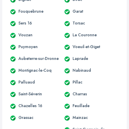
Fouquebrune
Garat
Sers 16
Torsac
Vouzan
La Couronne
Puymoyen
Voeuil-et-Giget
Aubeterre-sur-Dronne
Laprade
Montignac-le-Coq
Nabinaud
Palluaud
Pillac
Saint-Séverin
Charras
Chazelles 16
Feuillade
Grassac
Mainzac