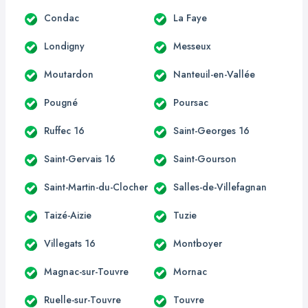
Condac
La Faye
Londigny
Messeux
Moutardon
Nanteuil-en-Vallée
Pougné
Poursac
Ruffec 16
Saint-Georges 16
Saint-Gervais 16
Saint-Gourson
Saint-Martin-du-Clocher
Salles-de-Villefagnan
Taizé-Aizie
Tuzie
Villegats 16
Montboyer
Magnac-sur-Touvre
Mornac
Ruelle-sur-Touvre
Touvre