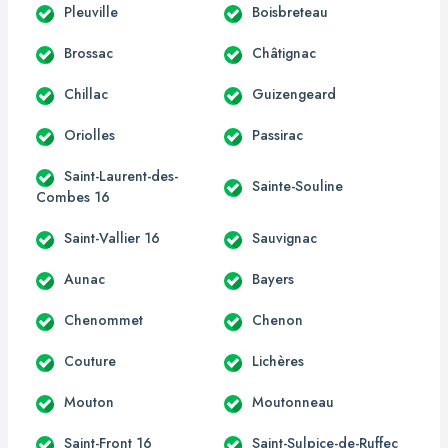
Pleuville
Boisbreteau
Brossac
Châtignac
Chillac
Guizengeard
Oriolles
Passirac
Saint-Laurent-des-
Sainte-Souline
Combes 16
Saint-Vallier 16
Sauvignac
Aunac
Bayers
Chenommet
Chenon
Couture
Lichères
Mouton
Moutonneau
Saint-Front 16
Saint-Sulpice-de-Ruffec