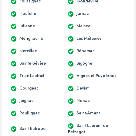
Foussignac
Gondeville
Houlette
Jarnac
Julienne
Mainxe
Mérignac 16
Les Métairies
Nercillac
Réparsac
Sainte-Sévère
Sigogne
Triac-Lautrait
Aignes-et-Puypéroux
Courgeac
Deviat
Juignac
Nonac
Poullignac
Saint-Amant
Saint-Laurent-de-
Saint-Eutrope
Belzagot