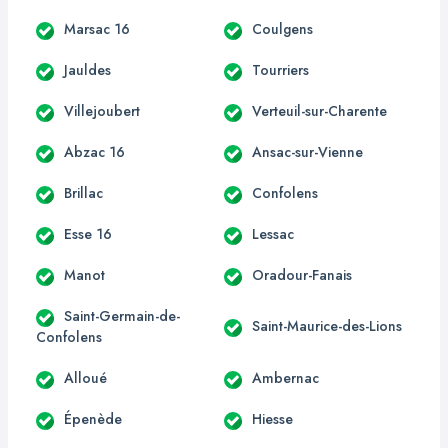
Marsac 16
Coulgens
Jauldes
Tourriers
Villejoubert
Verteuil-sur-Charente
Abzac 16
Ansac-sur-Vienne
Brillac
Confolens
Esse 16
Lessac
Manot
Oradour-Fanais
Saint-Germain-de-
Saint-Maurice-des-Lions
Confolens
Alloué
Ambernac
Épenède
Hiesse