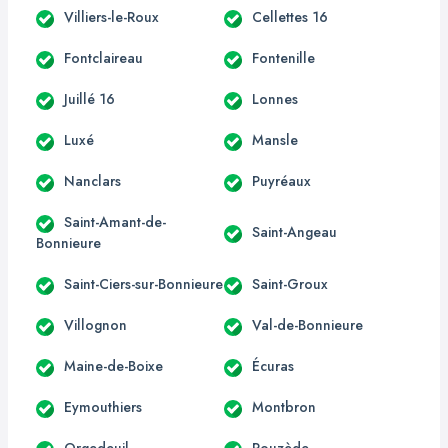
Villiers-le-Roux
Cellettes 16
Fontclaireau
Fontenille
Juillé 16
Lonnes
Luxé
Mansle
Nanclars
Puyréaux
Saint-Amant-de-
Saint-Angeau
Bonnieure
Saint-Ciers-sur-Bonnieure
Saint-Groux
Villognon
Val-de-Bonnieure
Maine-de-Boixe
Écuras
Eymouthiers
Montbron
Orgedeuil
Rouzède