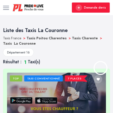
Demande devis
Liste des Taxis La Couronne
Taxis France
>
Taxis Poitou Charentes
>
Taxis Charente
>
Taxis La Couronne
Département 16
Résultat :
Taxi(s)
1
TOP
TAXI CONVENTIONNÉ
7 PLACES