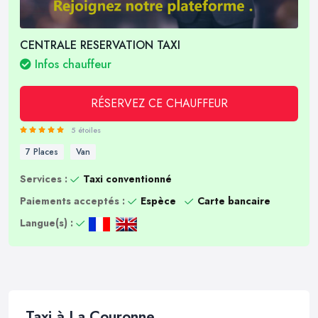
CENTRALE RESERVATION TAXI
Infos chauffeur
RÉSERVEZ CE CHAUFFEUR
5 étoiles
7 Places
Van
Services :
Taxi conventionné
Paiements acceptés :
Espèce
Carte bancaire
Langue(s) :
Taxi à La Couronne