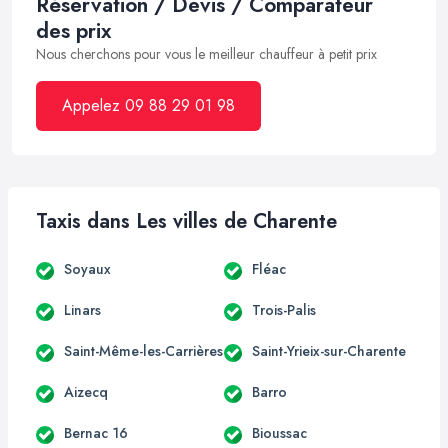
Réservation / Devis / Comparateur
des prix
Nous cherchons pour vous le meilleur chauffeur à petit prix
Appelez 09 88 29 01 98
Taxis dans Les villes de Charente
Soyaux
Fléac
Linars
Trois-Palis
Saint-Même-les-Carrières
Saint-Yrieix-sur-Charente
Aizecq
Barro
Bernac 16
Bioussac