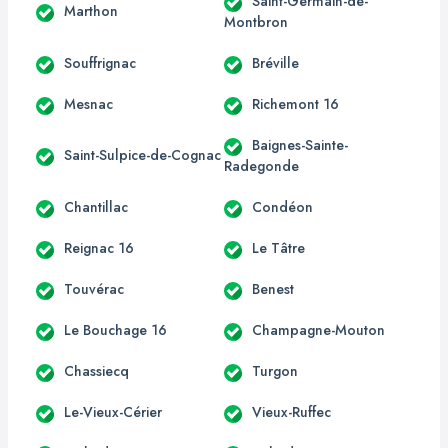
Saint-Germain-de-
Marthon
Montbron
Souffrignac
Bréville
Mesnac
Richemont 16
Baignes-Sainte-
Saint-Sulpice-de-Cognac
Radegonde
Chantillac
Condéon
Reignac 16
Le Tâtre
Touvérac
Benest
Le Bouchage 16
Champagne-Mouton
Chassiecq
Turgon
Le-Vieux-Cérier
Vieux-Ruffec