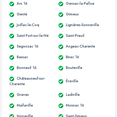
Ars 16
Gensac-la-Pallue
Genté
Gimeux
Juillac-le-Coq
Lignières-Sonneville
Saint-Fort-sur-le-Né
Saint-Preuil
Segonzac 16
Angeac-Charente
Bassac
Birac 16
Bonneuil 16
Bouteville
Châteauneuf-sur-
Éraville
Charente
Graves
Ladiville
Mallaville
Mosnac 16
Nonaville
Saint-Simeux