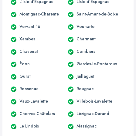
L'Isle-d'Espagnac
LIsle-d'Espagnac
Montignac-Charente
Saint-Amant-de-Boixe
Vervant 16
Vouharte
Xambes
Charmant
Chavenat
Combiers
Édon
Gardes-le-Pontaroux
Gurat
Juillaguet
Ronsenac
Rougnac
Vaux-Lavalette
Villebois-Lavalette
Cherves-Châtelars
Lézignac-Durand
Le Lindois
Massignac