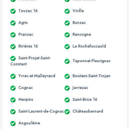
Touzac 16
Viville
Agris
Bunzac
Pranzac
Rancogne
Rivières 16
La Rochefoucauld
Saint-Projet-Saint-
Taponnat-Fleurignac
Constant
Yvrac-et-Malleyrand
Boutiers-Saint-Trojan
Cognac
Javrezac
Merpins
Saint-Brice 16
Saint-Laurent-de-Cognac
Châteaubernard
Angoulême