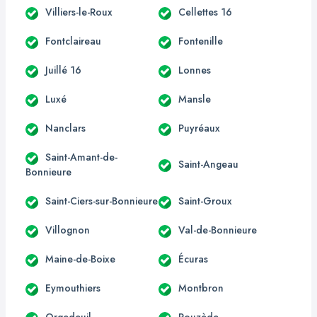
Villiers-le-Roux
Cellettes 16
Fontclaireau
Fontenille
Juillé 16
Lonnes
Luxé
Mansle
Nanclars
Puyréaux
Saint-Amant-de-
Saint-Angeau
Bonnieure
Saint-Ciers-sur-Bonnieure
Saint-Groux
Villognon
Val-de-Bonnieure
Maine-de-Boixe
Écuras
Eymouthiers
Montbron
Orgedeuil
Rouzède