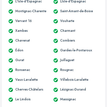
L'Isle-d'Espagnac
LIsle-d'Espagnac
Montignac-Charente
Saint-Amant-de-Boixe
Vervant 16
Vouharte
Xambes
Charmant
Chavenat
Combiers
Édon
Gardes-le-Pontaroux
Gurat
Juillaguet
Ronsenac
Rougnac
Vaux-Lavalette
Villebois-Lavalette
Cherves-Châtelars
Lézignac-Durand
Le Lindois
Massignac