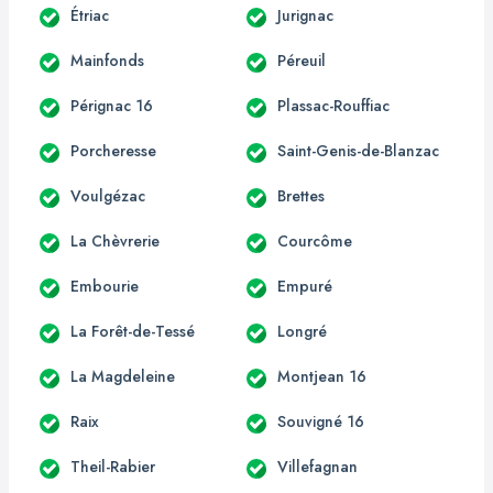
Étriac
Jurignac
Mainfonds
Péreuil
Pérignac 16
Plassac-Rouffiac
Porcheresse
Saint-Genis-de-Blanzac
Voulgézac
Brettes
La Chèvrerie
Courcôme
Embourie
Empuré
La Forêt-de-Tessé
Longré
La Magdeleine
Montjean 16
Raix
Souvigné 16
Theil-Rabier
Villefagnan