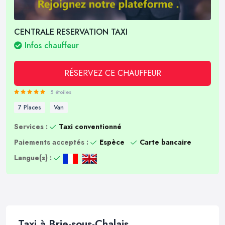
CENTRALE RESERVATION TAXI
Infos chauffeur
RÉSERVEZ CE CHAUFFEUR
5 étoiles
7 Places
Van
Services :
Taxi conventionné
Paiements acceptés :
Espèce
Carte bancaire
Langue(s) :
Taxi à Brie-sous-Chalais