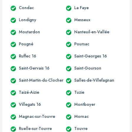
Condac
La Faye
Londigny
Messeux
Moutardon
Nanteuil-en-Vallée
Pougné
Poursac
Ruffec 16
Saint-Georges 16
Saint-Gervais 16
Saint-Gourson
Saint-Martin-du-Clocher
Salles-de-Villefagnan
Taizé-Aizie
Tuzie
Villegats 16
Montboyer
Magnac-sur-Touvre
Mornac
Ruelle-sur-Touvre
Touvre