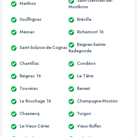
Saint-Germain-de-
Marthon
Montbron
Souffrignac
Bréville
Mesnac
Richemont 16
Baignes-Sainte-
Saint-Sulpice-de-Cognac
Radegonde
Chantillac
Condéon
Reignac 16
Le Tâtre
Touvérac
Benest
Le Bouchage 16
Champagne-Mouton
Chassiecq
Turgon
Le-Vieux-Cérier
Vieux-Ruffec