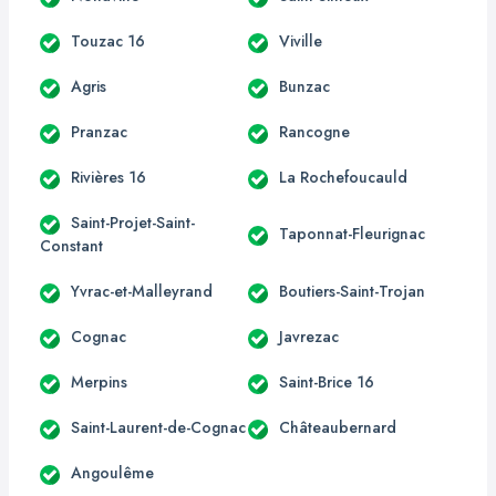
Touzac 16
Viville
Agris
Bunzac
Pranzac
Rancogne
Rivières 16
La Rochefoucauld
Saint-Projet-Saint-
Taponnat-Fleurignac
Constant
Yvrac-et-Malleyrand
Boutiers-Saint-Trojan
Cognac
Javrezac
Merpins
Saint-Brice 16
Saint-Laurent-de-Cognac
Châteaubernard
Angoulême