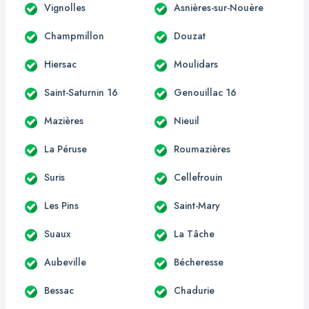
Vignolles
Asnières-sur-Nouère
Champmillon
Douzat
Hiersac
Moulidars
Saint-Saturnin 16
Genouillac 16
Mazières
Nieuil
La Péruse
Roumazières
Suris
Cellefrouin
Les Pins
Saint-Mary
Suaux
La Tâche
Aubeville
Bécheresse
Bessac
Chadurie