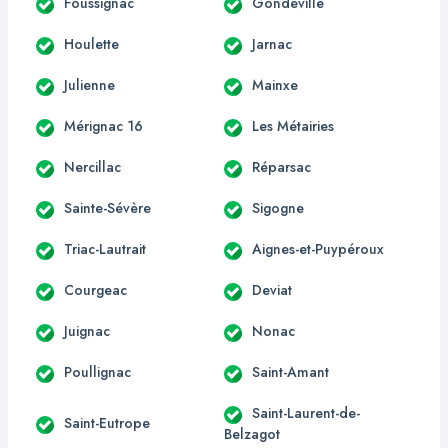
Foussignac
Gondeville
Houlette
Jarnac
Julienne
Mainxe
Mérignac 16
Les Métairies
Nercillac
Réparsac
Sainte-Sévère
Sigogne
Triac-Lautrait
Aignes-et-Puypéroux
Courgeac
Deviat
Juignac
Nonac
Poullignac
Saint-Amant
Saint-Laurent-de-
Saint-Eutrope
Belzagot