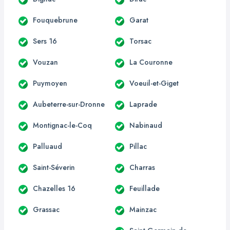
Fouquebrune
Garat
Sers 16
Torsac
Vouzan
La Couronne
Puymoyen
Voeuil-et-Giget
Aubeterre-sur-Dronne
Laprade
Montignac-le-Coq
Nabinaud
Palluaud
Pillac
Saint-Séverin
Charras
Chazelles 16
Feuillade
Grassac
Mainzac