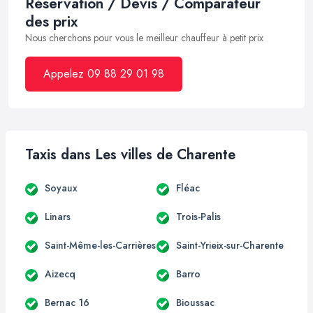
Réservation / Devis / Comparateur
des prix
Nous cherchons pour vous le meilleur chauffeur à petit prix
Appelez 09 88 29 01 98
Taxis dans Les villes de Charente
Soyaux
Fléac
Linars
Trois-Palis
Saint-Même-les-Carrières
Saint-Yrieix-sur-Charente
Aizecq
Barro
Bernac 16
Bioussac