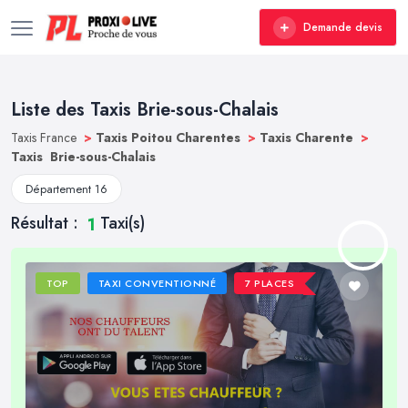
Demande devis
Liste des Taxis Brie-sous-Chalais
Taxis France
>
Taxis Poitou Charentes
>
Taxis Charente
>
Taxis Brie-sous-Chalais
Département 16
Résultat :
Taxi(s)
1
TOP
TAXI CONVENTIONNÉ
7 PLACES