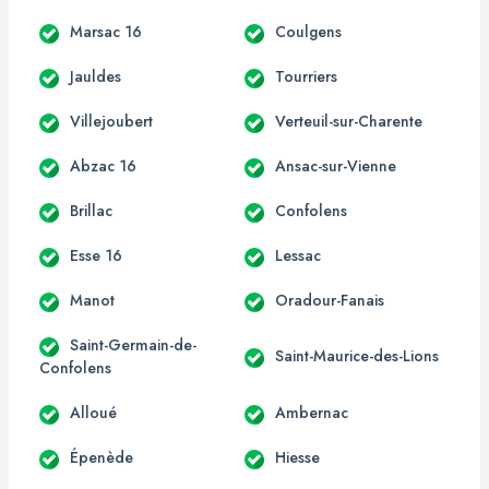
Marsac 16
Coulgens
Jauldes
Tourriers
Villejoubert
Verteuil-sur-Charente
Abzac 16
Ansac-sur-Vienne
Brillac
Confolens
Esse 16
Lessac
Manot
Oradour-Fanais
Saint-Germain-de-
Saint-Maurice-des-Lions
Confolens
Alloué
Ambernac
Épenède
Hiesse