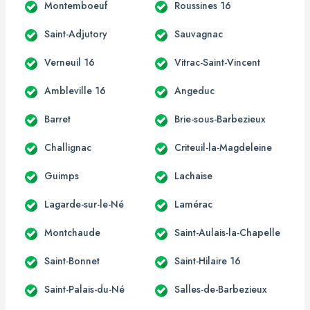
Montemboeuf
Roussines 16
Saint-Adjutory
Sauvagnac
Verneuil 16
Vitrac-Saint-Vincent
Ambleville 16
Angeduc
Barret
Brie-sous-Barbezieux
Challignac
Criteuil-la-Magdeleine
Guimps
Lachaise
Lagarde-sur-le-Né
Lamérac
Montchaude
Saint-Aulais-la-Chapelle
Saint-Bonnet
Saint-Hilaire 16
Saint-Palais-du-Né
Salles-de-Barbezieux