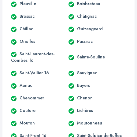
Pleuville
Boisbreteau
Brossac
Châtignac
Chillac
Guizengeard
Oriolles
Passirac
Saint-Laurent-des-
Sainte-Souline
Combes 16
Saint-Vallier 16
Sauvignac
Aunac
Bayers
Chenommet
Chenon
Couture
Lichères
Mouton
Moutonneau
Saint-Front 16
Saint-Sulpice-de-Ruffec