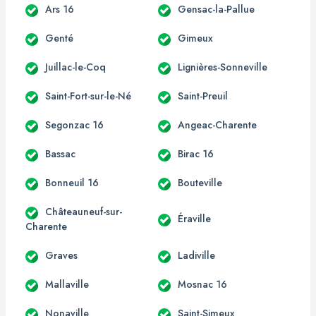
Ars 16
Gensac-la-Pallue
Genté
Gimeux
Juillac-le-Coq
Lignières-Sonneville
Saint-Fort-sur-le-Né
Saint-Preuil
Segonzac 16
Angeac-Charente
Bassac
Birac 16
Bonneuil 16
Bouteville
Châteauneuf-sur-
Éraville
Charente
Graves
Ladiville
Mallaville
Mosnac 16
Nonaville
Saint-Simeux