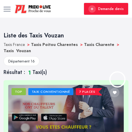
Demande devis
Liste des Taxis Vouzan
Taxis France
>
Taxis Poitou Charentes
>
Taxis Charente
>
Taxis Vouzan
Département 16
Résultat :
Taxi(s)
1
TOP
TAXI CONVENTIONNÉ
7 PLACES