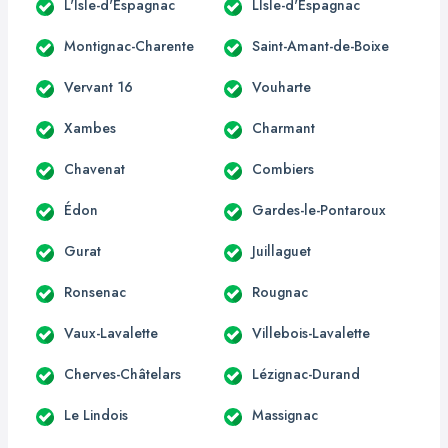
L'Isle-d'Espagnac
LIsle-d'Espagnac
Montignac-Charente
Saint-Amant-de-Boixe
Vervant 16
Vouharte
Xambes
Charmant
Chavenat
Combiers
Édon
Gardes-le-Pontaroux
Gurat
Juillaguet
Ronsenac
Rougnac
Vaux-Lavalette
Villebois-Lavalette
Cherves-Châtelars
Lézignac-Durand
Le Lindois
Massignac