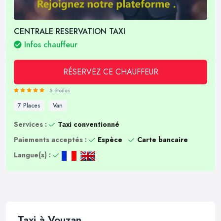
CENTRALE RESERVATION TAXI
Infos chauffeur
RÉSERVEZ CE CHAUFFEUR
5 étoiles
7 Places
Van
Services :
Taxi conventionné
Paiements acceptés :
Espèce
Carte bancaire
Langue(s) :
Taxi à Vouzan