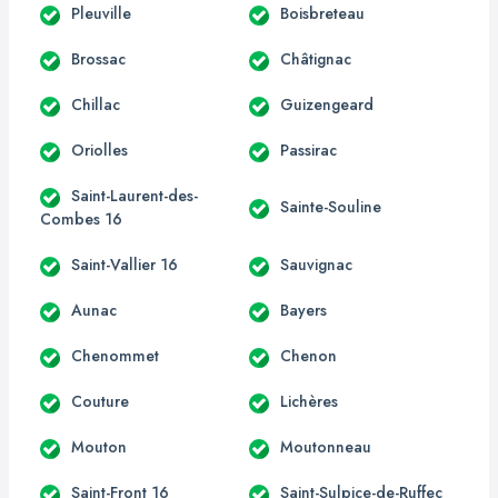
Pleuville
Boisbreteau
Brossac
Châtignac
Chillac
Guizengeard
Oriolles
Passirac
Saint-Laurent-des-
Sainte-Souline
Combes 16
Saint-Vallier 16
Sauvignac
Aunac
Bayers
Chenommet
Chenon
Couture
Lichères
Mouton
Moutonneau
Saint-Front 16
Saint-Sulpice-de-Ruffec