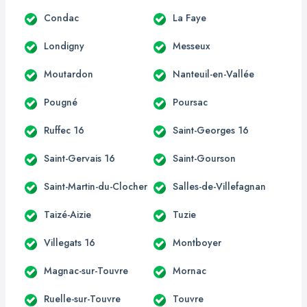
Condac
La Faye
Londigny
Messeux
Moutardon
Nanteuil-en-Vallée
Pougné
Poursac
Ruffec 16
Saint-Georges 16
Saint-Gervais 16
Saint-Gourson
Saint-Martin-du-Clocher
Salles-de-Villefagnan
Taizé-Aizie
Tuzie
Villegats 16
Montboyer
Magnac-sur-Touvre
Mornac
Ruelle-sur-Touvre
Touvre