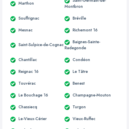
Saint-Germain-de-
Marthon
Montbron
Souffrignac
Bréville
Mesnac
Richemont 16
Baignes-Sainte-
Saint-Sulpice-de-Cognac
Radegonde
Chantillac
Condéon
Reignac 16
Le Tâtre
Touvérac
Benest
Le Bouchage 16
Champagne-Mouton
Chassiecq
Turgon
Le-Vieux-Cérier
Vieux-Ruffec