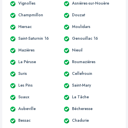
Vignolles
Asnières-sur-Nouère
Champmillon
Douzat
Hiersac
Moulidars
Saint-Saturnin 16
Genouillac 16
Mazières
Nieuil
La Péruse
Roumazières
Suris
Cellefrouin
Les Pins
Saint-Mary
Suaux
La Tâche
Aubeville
Bécheresse
Bessac
Chadurie