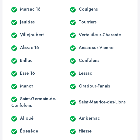
Marsac 16
Coulgens
Jauldes
Tourriers
Villejoubert
Verteuil-sur-Charente
Abzac 16
Ansac-sur-Vienne
Brillac
Confolens
Esse 16
Lessac
Manot
Oradour-Fanais
Saint-Germain-de-
Saint-Maurice-des-Lions
Confolens
Alloué
Ambernac
Épenède
Hiesse