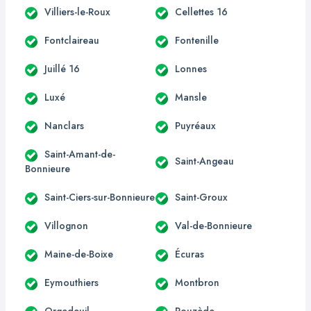
Villiers-le-Roux
Cellettes 16
Fontclaireau
Fontenille
Juillé 16
Lonnes
Luxé
Mansle
Nanclars
Puyréaux
Saint-Amant-de-
Saint-Angeau
Bonnieure
Saint-Ciers-sur-Bonnieure
Saint-Groux
Villognon
Val-de-Bonnieure
Maine-de-Boixe
Écuras
Eymouthiers
Montbron
Orgedeuil
Rouzède