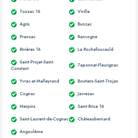
Touzac 16
Viville
Agris
Bunzac
Pranzac
Rancogne
Rivières 16
La Rochefoucauld
Saint-Projet-Saint-
Taponnat-Fleurignac
Constant
Yvrac-et-Malleyrand
Boutiers-Saint-Trojan
Cognac
Javrezac
Merpins
Saint-Brice 16
Saint-Laurent-de-Cognac
Châteaubernard
Angoulême