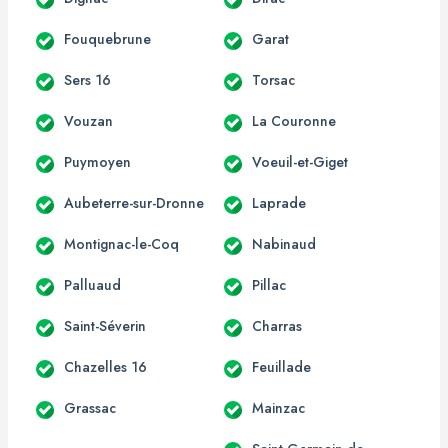
Fouquebrune
Garat
Sers 16
Torsac
Vouzan
La Couronne
Puymoyen
Voeuil-et-Giget
Aubeterre-sur-Dronne
Laprade
Montignac-le-Coq
Nabinaud
Palluaud
Pillac
Saint-Séverin
Charras
Chazelles 16
Feuillade
Grassac
Mainzac