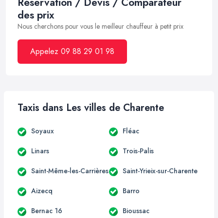
Réservation / Devis / Comparateur
des prix
Nous cherchons pour vous le meilleur chauffeur à petit prix
Appelez 09 88 29 01 98
Taxis dans Les villes de Charente
Soyaux
Fléac
Linars
Trois-Palis
Saint-Même-les-Carrières
Saint-Yrieix-sur-Charente
Aizecq
Barro
Bernac 16
Bioussac