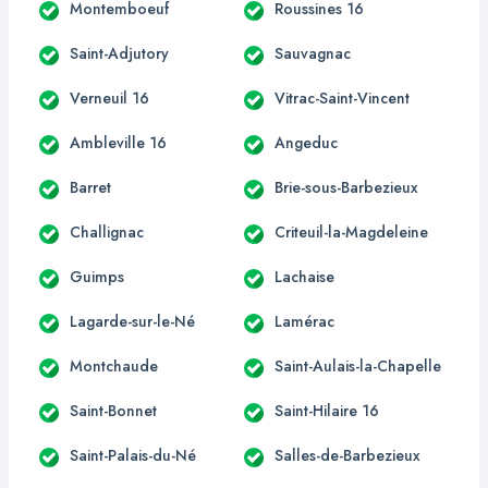
Montemboeuf
Roussines 16
Saint-Adjutory
Sauvagnac
Verneuil 16
Vitrac-Saint-Vincent
Ambleville 16
Angeduc
Barret
Brie-sous-Barbezieux
Challignac
Criteuil-la-Magdeleine
Guimps
Lachaise
Lagarde-sur-le-Né
Lamérac
Montchaude
Saint-Aulais-la-Chapelle
Saint-Bonnet
Saint-Hilaire 16
Saint-Palais-du-Né
Salles-de-Barbezieux