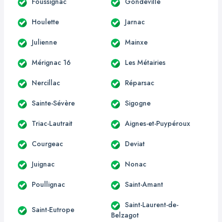
Foussignac
Gondeville
Houlette
Jarnac
Julienne
Mainxe
Mérignac 16
Les Métairies
Nercillac
Réparsac
Sainte-Sévère
Sigogne
Triac-Lautrait
Aignes-et-Puypéroux
Courgeac
Deviat
Juignac
Nonac
Poullignac
Saint-Amant
Saint-Laurent-de-
Saint-Eutrope
Belzagot