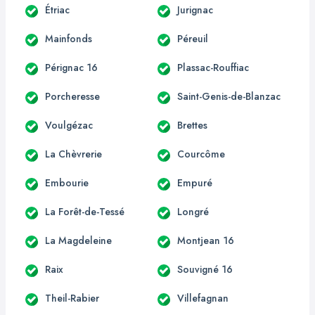
Étriac
Jurignac
Mainfonds
Péreuil
Pérignac 16
Plassac-Rouffiac
Porcheresse
Saint-Genis-de-Blanzac
Voulgézac
Brettes
La Chèvrerie
Courcôme
Embourie
Empuré
La Forêt-de-Tessé
Longré
La Magdeleine
Montjean 16
Raix
Souvigné 16
Theil-Rabier
Villefagnan