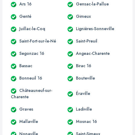
Ars 16
Gensac-la-Pallue
Genté
Gimeux
Juillac-le-Coq
Lignières-Sonneville
Saint-Fort-sur-le-Né
Saint-Preuil
Segonzac 16
Angeac-Charente
Bassac
Birac 16
Bonneuil 16
Bouteville
Châteauneuf-sur-
Éraville
Charente
Graves
Ladiville
Mallaville
Mosnac 16
Nonaville
Saint-Simeux