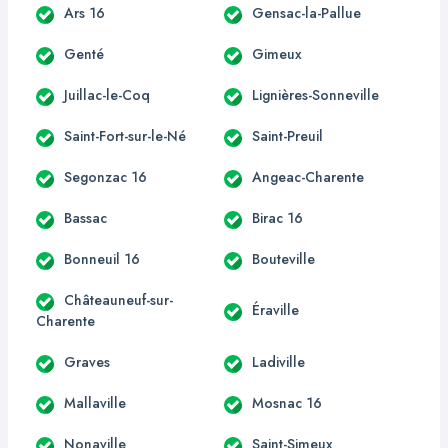
Ars 16
Gensac-la-Pallue
Genté
Gimeux
Juillac-le-Coq
Lignières-Sonneville
Saint-Fort-sur-le-Né
Saint-Preuil
Segonzac 16
Angeac-Charente
Bassac
Birac 16
Bonneuil 16
Bouteville
Châteauneuf-sur-
Éraville
Charente
Graves
Ladiville
Mallaville
Mosnac 16
Nonaville
Saint-Simeux