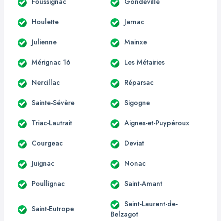
Foussignac
Gondeville
Houlette
Jarnac
Julienne
Mainxe
Mérignac 16
Les Métairies
Nercillac
Réparsac
Sainte-Sévère
Sigogne
Triac-Lautrait
Aignes-et-Puypéroux
Courgeac
Deviat
Juignac
Nonac
Poullignac
Saint-Amant
Saint-Laurent-de-
Saint-Eutrope
Belzagot