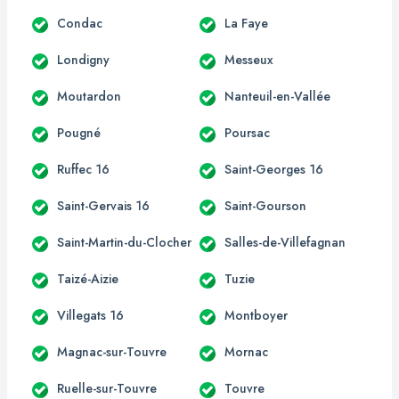
Condac
La Faye
Londigny
Messeux
Moutardon
Nanteuil-en-Vallée
Pougné
Poursac
Ruffec 16
Saint-Georges 16
Saint-Gervais 16
Saint-Gourson
Saint-Martin-du-Clocher
Salles-de-Villefagnan
Taizé-Aizie
Tuzie
Villegats 16
Montboyer
Magnac-sur-Touvre
Mornac
Ruelle-sur-Touvre
Touvre