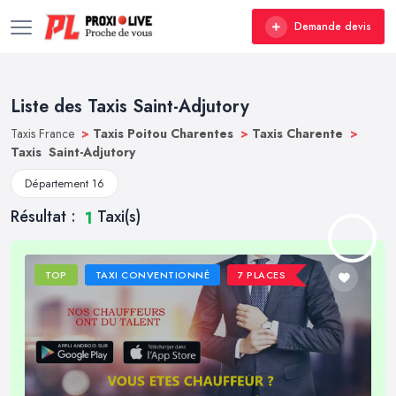
Demande devis
Liste des Taxis Saint-Adjutory
Taxis France
>
Taxis Poitou Charentes
>
Taxis Charente
>
Taxis Saint-Adjutory
Département 16
Résultat :
Taxi(s)
1
TOP
TAXI CONVENTIONNÉ
7 PLACES