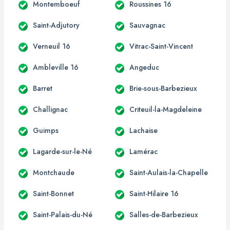
Montemboeuf
Roussines 16
Saint-Adjutory
Sauvagnac
Verneuil 16
Vitrac-Saint-Vincent
Ambleville 16
Angeduc
Barret
Brie-sous-Barbezieux
Challignac
Criteuil-la-Magdeleine
Guimps
Lachaise
Lagarde-sur-le-Né
Lamérac
Montchaude
Saint-Aulais-la-Chapelle
Saint-Bonnet
Saint-Hilaire 16
Saint-Palais-du-Né
Salles-de-Barbezieux