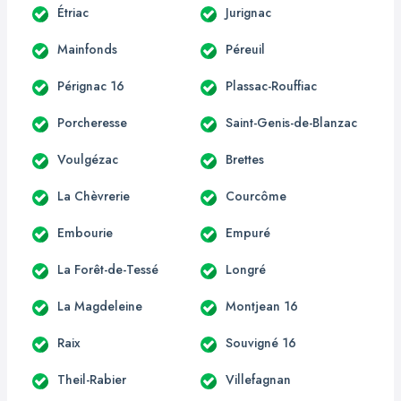
Étriac
Jurignac
Mainfonds
Péreuil
Pérignac 16
Plassac-Rouffiac
Porcheresse
Saint-Genis-de-Blanzac
Voulgézac
Brettes
La Chèvrerie
Courcôme
Embourie
Empuré
La Forêt-de-Tessé
Longré
La Magdeleine
Montjean 16
Raix
Souvigné 16
Theil-Rabier
Villefagnan