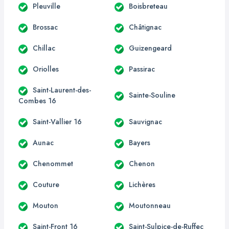
Pleuville
Boisbreteau
Brossac
Châtignac
Chillac
Guizengeard
Oriolles
Passirac
Saint-Laurent-des-
Sainte-Souline
Combes 16
Saint-Vallier 16
Sauvignac
Aunac
Bayers
Chenommet
Chenon
Couture
Lichères
Mouton
Moutonneau
Saint-Front 16
Saint-Sulpice-de-Ruffec