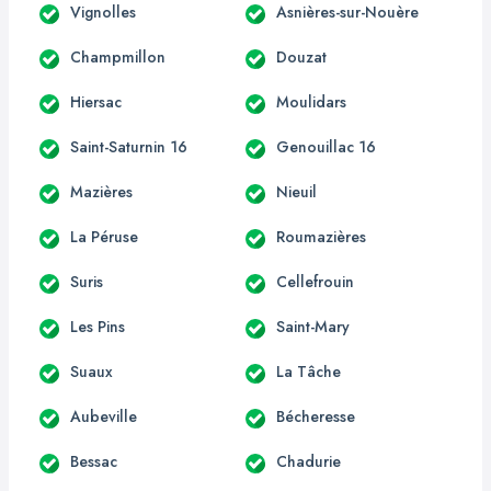
Vignolles
Asnières-sur-Nouère
Champmillon
Douzat
Hiersac
Moulidars
Saint-Saturnin 16
Genouillac 16
Mazières
Nieuil
La Péruse
Roumazières
Suris
Cellefrouin
Les Pins
Saint-Mary
Suaux
La Tâche
Aubeville
Bécheresse
Bessac
Chadurie