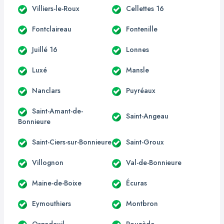
Villiers-le-Roux
Cellettes 16
Fontclaireau
Fontenille
Juillé 16
Lonnes
Luxé
Mansle
Nanclars
Puyréaux
Saint-Amant-de-
Saint-Angeau
Bonnieure
Saint-Ciers-sur-Bonnieure
Saint-Groux
Villognon
Val-de-Bonnieure
Maine-de-Boixe
Écuras
Eymouthiers
Montbron
Orgedeuil
Rouzède