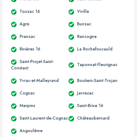
Touzac 16
Viville
Agris
Bunzac
Pranzac
Rancogne
Rivières 16
La Rochefoucauld
Saint-Projet-Saint-
Taponnat-Fleurignac
Constant
Yvrac-et-Malleyrand
Boutiers-Saint-Trojan
Cognac
Javrezac
Merpins
Saint-Brice 16
Saint-Laurent-de-Cognac
Châteaubernard
Angoulême