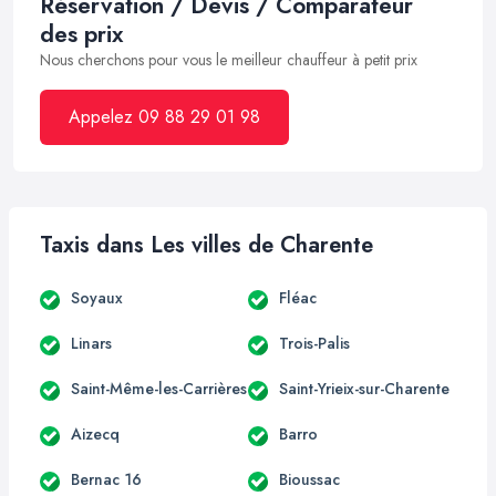
Réservation / Devis / Comparateur
des prix
Nous cherchons pour vous le meilleur chauffeur à petit prix
Appelez 09 88 29 01 98
Taxis dans Les villes de Charente
Soyaux
Fléac
Linars
Trois-Palis
Saint-Même-les-Carrières
Saint-Yrieix-sur-Charente
Aizecq
Barro
Bernac 16
Bioussac