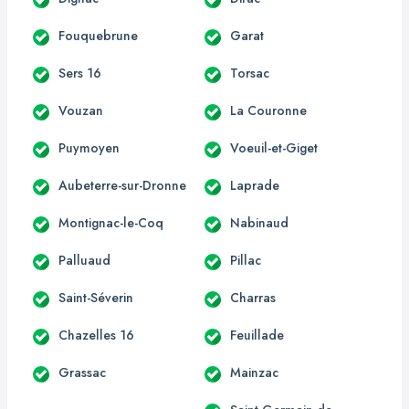
Fouquebrune
Garat
Sers 16
Torsac
Vouzan
La Couronne
Puymoyen
Voeuil-et-Giget
Aubeterre-sur-Dronne
Laprade
Montignac-le-Coq
Nabinaud
Palluaud
Pillac
Saint-Séverin
Charras
Chazelles 16
Feuillade
Grassac
Mainzac