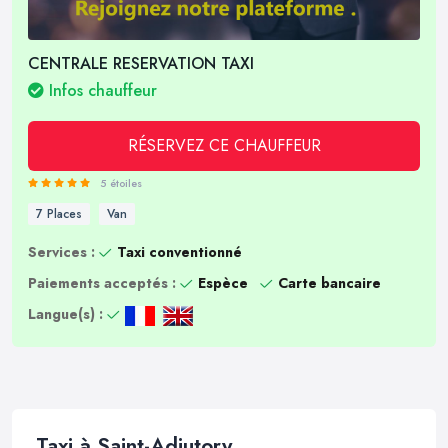
CENTRALE RESERVATION TAXI
Infos chauffeur
RÉSERVEZ CE CHAUFFEUR
5 étoiles
7 Places
Van
Services :
Taxi conventionné
Paiements acceptés :
Espèce
Carte bancaire
Langue(s) :
Taxi à Saint-Adjutory