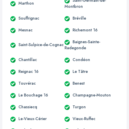
Saint-Germain-de-
Marthon
Montbron
Souffrignac
Bréville
Mesnac
Richemont 16
Baignes-Sainte-
Saint-Sulpice-de-Cognac
Radegonde
Chantillac
Condéon
Reignac 16
Le Tâtre
Touvérac
Benest
Le Bouchage 16
Champagne-Mouton
Chassiecq
Turgon
Le-Vieux-Cérier
Vieux-Ruffec