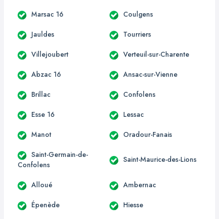
Marsac 16
Coulgens
Jauldes
Tourriers
Villejoubert
Verteuil-sur-Charente
Abzac 16
Ansac-sur-Vienne
Brillac
Confolens
Esse 16
Lessac
Manot
Oradour-Fanais
Saint-Germain-de-
Saint-Maurice-des-Lions
Confolens
Alloué
Ambernac
Épenède
Hiesse