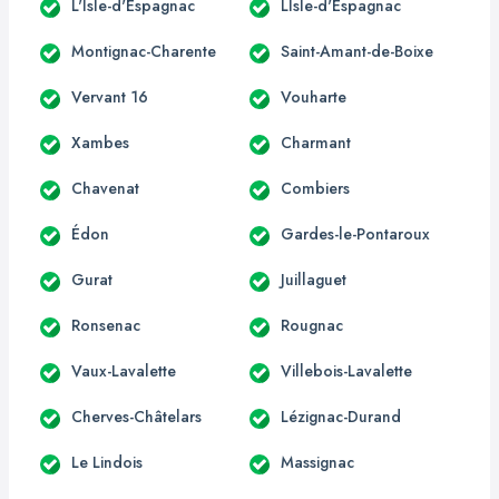
L'Isle-d'Espagnac
LIsle-d'Espagnac
Montignac-Charente
Saint-Amant-de-Boixe
Vervant 16
Vouharte
Xambes
Charmant
Chavenat
Combiers
Édon
Gardes-le-Pontaroux
Gurat
Juillaguet
Ronsenac
Rougnac
Vaux-Lavalette
Villebois-Lavalette
Cherves-Châtelars
Lézignac-Durand
Le Lindois
Massignac