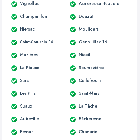
Vignolles
Asnières-sur-Nouère
Champmillon
Douzat
Hiersac
Moulidars
Saint-Saturnin 16
Genouillac 16
Mazières
Nieuil
La Péruse
Roumazières
Suris
Cellefrouin
Les Pins
Saint-Mary
Suaux
La Tâche
Aubeville
Bécheresse
Bessac
Chadurie