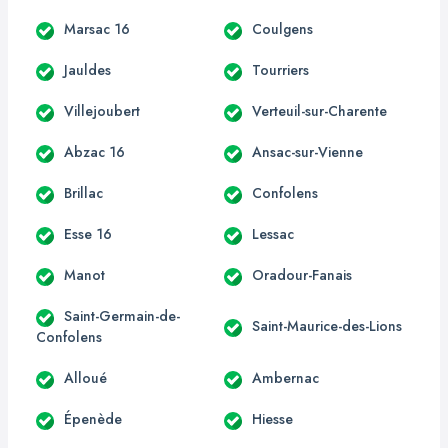
Marsac 16
Coulgens
Jauldes
Tourriers
Villejoubert
Verteuil-sur-Charente
Abzac 16
Ansac-sur-Vienne
Brillac
Confolens
Esse 16
Lessac
Manot
Oradour-Fanais
Saint-Germain-de-
Saint-Maurice-des-Lions
Confolens
Alloué
Ambernac
Épenède
Hiesse