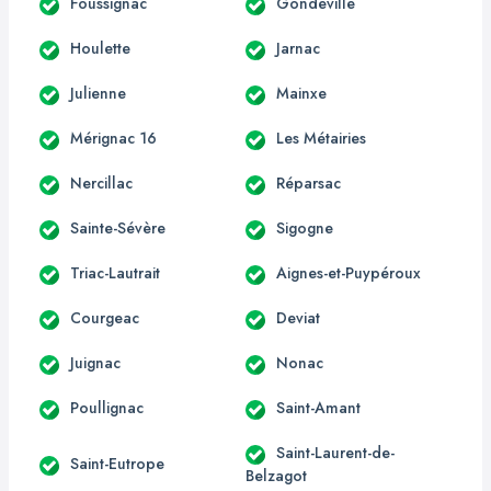
Foussignac
Gondeville
Houlette
Jarnac
Julienne
Mainxe
Mérignac 16
Les Métairies
Nercillac
Réparsac
Sainte-Sévère
Sigogne
Triac-Lautrait
Aignes-et-Puypéroux
Courgeac
Deviat
Juignac
Nonac
Poullignac
Saint-Amant
Saint-Laurent-de-
Saint-Eutrope
Belzagot