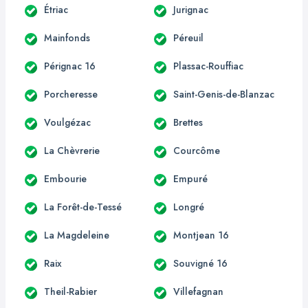
Étriac
Jurignac
Mainfonds
Péreuil
Pérignac 16
Plassac-Rouffiac
Porcheresse
Saint-Genis-de-Blanzac
Voulgézac
Brettes
La Chèvrerie
Courcôme
Embourie
Empuré
La Forêt-de-Tessé
Longré
La Magdeleine
Montjean 16
Raix
Souvigné 16
Theil-Rabier
Villefagnan