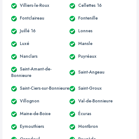
Villiers-le-Roux
Cellettes 16
Fontclaireau
Fontenille
Juillé 16
Lonnes
Luxé
Mansle
Nanclars
Puyréaux
Saint-Amant-de-
Saint-Angeau
Bonnieure
Saint-Ciers-sur-Bonnieure
Saint-Groux
Villognon
Val-de-Bonnieure
Maine-de-Boixe
Écuras
Eymouthiers
Montbron
Orgedeuil
Rouzède