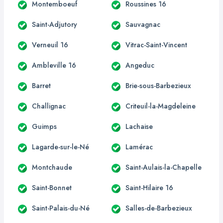
Montemboeuf
Roussines 16
Saint-Adjutory
Sauvagnac
Verneuil 16
Vitrac-Saint-Vincent
Ambleville 16
Angeduc
Barret
Brie-sous-Barbezieux
Challignac
Criteuil-la-Magdeleine
Guimps
Lachaise
Lagarde-sur-le-Né
Lamérac
Montchaude
Saint-Aulais-la-Chapelle
Saint-Bonnet
Saint-Hilaire 16
Saint-Palais-du-Né
Salles-de-Barbezieux