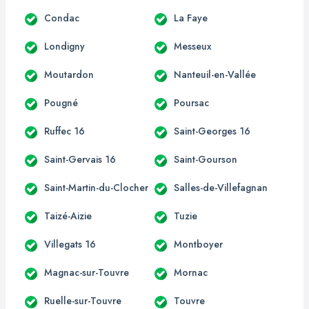
Condac
La Faye
Londigny
Messeux
Moutardon
Nanteuil-en-Vallée
Pougné
Poursac
Ruffec 16
Saint-Georges 16
Saint-Gervais 16
Saint-Gourson
Saint-Martin-du-Clocher
Salles-de-Villefagnan
Taizé-Aizie
Tuzie
Villegats 16
Montboyer
Magnac-sur-Touvre
Mornac
Ruelle-sur-Touvre
Touvre