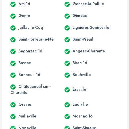
Ars 16
Gensac-la-Pallue
Genté
Gimeux
Juillac-le-Coq
Lignières-Sonneville
Saint-Fort-sur-le-Né
Saint-Preuil
Segonzac 16
Angeac-Charente
Bassac
Birac 16
Bonneuil 16
Bouteville
Châteauneuf-sur-
Éraville
Charente
Graves
Ladiville
Mallaville
Mosnac 16
Nonaville
Saint-Simeux