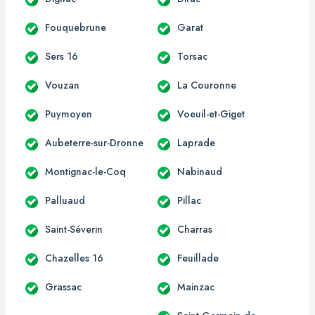
Fouquebrune
Garat
Sers 16
Torsac
Vouzan
La Couronne
Puymoyen
Voeuil-et-Giget
Aubeterre-sur-Dronne
Laprade
Montignac-le-Coq
Nabinaud
Palluaud
Pillac
Saint-Séverin
Charras
Chazelles 16
Feuillade
Grassac
Mainzac