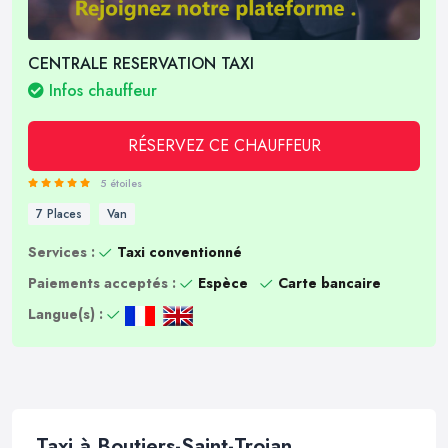
CENTRALE RESERVATION TAXI
Infos chauffeur
RÉSERVEZ CE CHAUFFEUR
5 étoiles
7 Places
Van
Services :
Taxi conventionné
Paiements acceptés :
Espèce
Carte bancaire
Langue(s) :
Taxi à Boutiers-Saint-Trojan