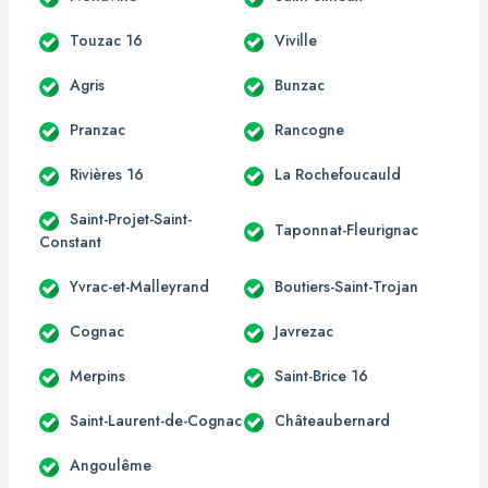
Touzac 16
Viville
Agris
Bunzac
Pranzac
Rancogne
Rivières 16
La Rochefoucauld
Saint-Projet-Saint-
Taponnat-Fleurignac
Constant
Yvrac-et-Malleyrand
Boutiers-Saint-Trojan
Cognac
Javrezac
Merpins
Saint-Brice 16
Saint-Laurent-de-Cognac
Châteaubernard
Angoulême