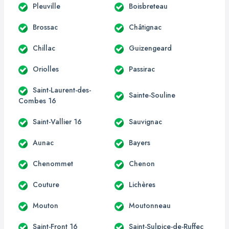
Pleuville
Boisbreteau
Brossac
Châtignac
Chillac
Guizengeard
Oriolles
Passirac
Saint-Laurent-des-
Sainte-Souline
Combes 16
Saint-Vallier 16
Sauvignac
Aunac
Bayers
Chenommet
Chenon
Couture
Lichères
Mouton
Moutonneau
Saint-Front 16
Saint-Sulpice-de-Ruffec