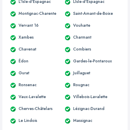
L'Isle-d'Espagnac
LIsle-d'Espagnac
Montignac-Charente
Saint-Amant-de-Boixe
Vervant 16
Vouharte
Xambes
Charmant
Chavenat
Combiers
Édon
Gardes-le-Pontaroux
Gurat
Juillaguet
Ronsenac
Rougnac
Vaux-Lavalette
Villebois-Lavalette
Cherves-Châtelars
Lézignac-Durand
Le Lindois
Massignac