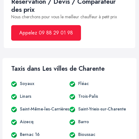
Réservation / Devis / Comparateur
des prix
Nous cherchons pour vous le meilleur chauffeur à petit prix
Appelez 09 88 29 01 98
Taxis dans Les villes de Charente
Soyaux
Fléac
Linars
Trois-Palis
Saint-Même-les-Carrières
Saint-Yrieix-sur-Charente
Aizecq
Barro
Bernac 16
Bioussac